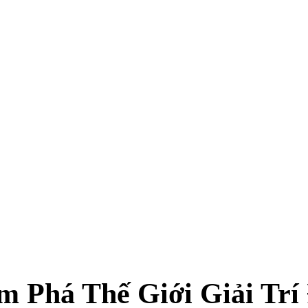
 Phá Thế Giới Giải Trí