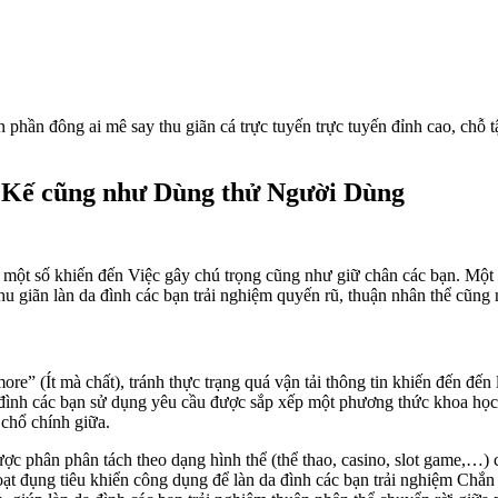
 phần đông ai mê say thu giãn cá trực tuyến trực tuyến đỉnh cao, chỗ
ết Kế cũng như Dùng thử Người Dùng
một số khiến đến Việc gây chú trọng cũng như giữ chân các bạn. Một bố
 giãn làn da đình các bạn trải nghiệm quyến rũ, thuận nhân thể cũng 
re” (Ít mà chất), tránh thực trạng quá vận tải thông tin khiến đến đến
da đình các bạn sử dụng yêu cầu được sắp xếp một phương thức khoa học
chổ chính giữa.
ợc phân phân tách theo dạng hình thể (thể thao, casino, slot game,…) 
 đụng tiêu khiển công dụng để làn da đình các bạn trải nghiệm Chắn 