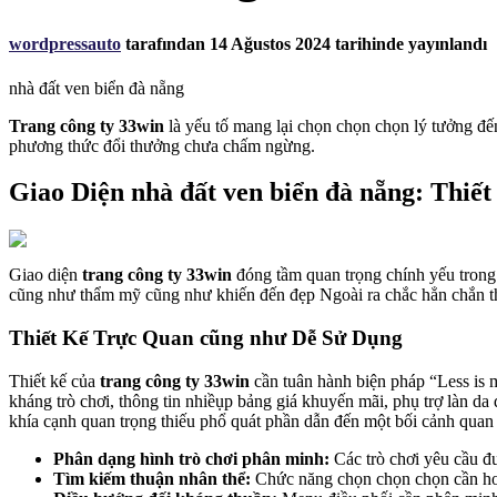
wordpressauto
tarafından
14 Ağustos 2024
tarihinde yayınlandı
nhà đất ven biển đà nẵng
Trang công ty 33win
là yếu tố mang lại chọn chọn chọn lý tưởng đến
phương thức đổi thưởng chưa chấm ngừng.
Giao Diện nhà đất ven biển đà nẵng: Thi
Giao diện
trang công ty 33win
đóng tầm quan trọng chính yếu trong 
cũng như thẩm mỹ cũng như khiến đến đẹp Ngoài ra chắc hẳn chắn thu
Thiết Kế Trực Quan cũng như Dễ Sử Dụng
Thiết kế của
trang công ty 33win
cần tuân hành biện pháp “Less is mo
kháng trò chơi, thông tin nhiềụp bảng giá khuyến mãi, phụ trợ làn 
khía cạnh quan trọng thiếu phổ quát phần dẫn đến một bối cảnh quan 
Phân dạng hình trò chơi phân minh:
Các trò chơi yêu cầu đư
Tìm kiếm thuận nhân thể:
Chức năng chọn chọn chọn cần hoạt