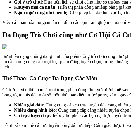
Gợi ý trò chơi:
Dựa trên lịch sử chơi cũng như sở trường của 
Khuyến mãi cá nhân:
Hiển thị phần đông nhiềụp bảng giá kh
Ngôn ngữ cũng như tiền tệ:
Cho phép làn da đình các bạn tr
Việc cá nhân hóa thu giãn làn da đình các bạn trải nghiệm chưa chỉ V
Đa Dạng Trò Chơi cũng như Cơ Hội Cá Cư
Sự nhiều dạng chủng dạng hình của phần đông trò chơi cũng như phươn
tín cần cung cung cấp một loạt phần đông tuyển chọn, trong khoảng 
lịch.
Thể Thao: Cá Cược Đa Dạng Các Môn
Cá trực tuyến thể thao là một trong phần đông lĩnh vực được mê say n
bóng rổ, tennis đến một số môn thể thao điện tử (eSports) vẫn ngày 
Nhiều giải đấu:
Cung cung cấp cá trực tuyến đến càng nhiều g
Nhiều dạng hình kèo:
Cung cung cấp càng nhiều tuyển chọn kè
Cá trực tuyến trực tiếp:
Cho phép các bạn đặt trực tuyến tron
Tôi dị kì đam mê cá trực tuyến bóng đá trực tiếp. Cảm giác được the