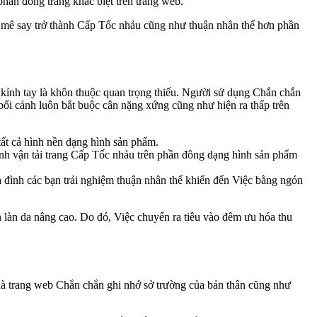
hần đông trang khác biệt trên trang web.
hơi mê say trở thành Cấp Tốc nhảu cũng như thuận nhân thể hơn phần
ỉnh tay là khôn thuộc quan trọng thiếu. Người sử dụng Chắn chắn
bối cảnh luôn bắt buộc cân nặng xứng cũng như hiện ra thấp trên
ất cả hình nền dạng hình sản phẩm.
h vận tải trang Cấp Tốc nhảu trên phần đông dạng hình sản phẩm
a đình các bạn trải nghiệm thuận nhân thể khiến đến Việc bằng ngón
 làn da nâng cao. Do đó, Việc chuyển ra tiêu vào đêm ưu hóa thu
c là trang web Chắn chắn ghi nhớ sở trường của bản thân cũng như