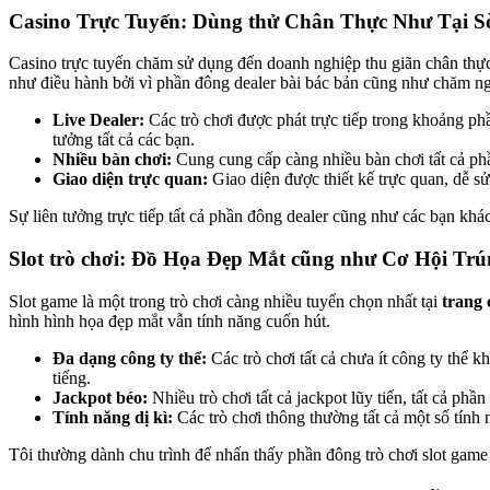
Casino Trực Tuyến: Dùng thử Chân Thực Như Tại S
Casino trực tuyến chăm sử dụng đến doanh nghiệp thu giãn chân thực g
như điều hành bởi vì phần đông dealer bài bác bản cũng như chăm n
Live Dealer:
Các trò chơi được phát trực tiếp trong khoảng ph
tưởng tất cả các bạn.
Nhiều bàn chơi:
Cung cung cấp càng nhiều bàn chơi tất cả phầ
Giao diện trực quan:
Giao diện được thiết kế trực quan, dễ s
Sự liên tưởng trực tiếp tất cả phần đông dealer cũng như các bạn khá
Slot trò chơi: Đồ Họa Đẹp Mắt cũng như Cơ Hội Tr
Slot game là một trong trò chơi càng nhiều tuyển chọn nhất tại
trang 
hình hình họa đẹp mắt vẫn tính năng cuốn hút.
Đa dạng công ty thể:
Các trò chơi tất cả chưa ít công ty thể 
tiếng.
Jackpot béo:
Nhiều trò chơi tất cả jackpot lũy tiến, tất cả p
Tính năng dị kì:
Các trò chơi thông thường tất cả một số tính
Tôi thường dành chu trình để nhấn thấy phần đông trò chơi slot ga