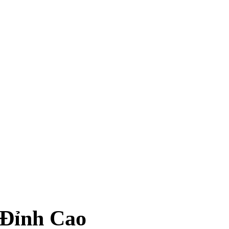
 Đỉnh Cao