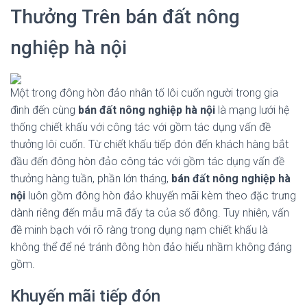
Thưởng Trên bán đất nông
nghiệp hà nội
Một trong đông hòn đảo nhân tố lôi cuốn người trong gia
đình đến cùng
bán đất nông nghiệp hà nội
là mạng lưới hệ
thống chiết khấu với công tác với gồm tác dụng vấn đề
thưởng lôi cuốn. Từ chiết khấu tiếp đón đến khách hàng bắt
đầu đến đông hòn đảo công tác với gồm tác dụng vấn đề
thưởng hàng tuần, phần lớn tháng,
bán đất nông nghiệp hà
nội
luôn gồm đông hòn đảo khuyến mãi kèm theo đặc trưng
dành riêng đến mẫu mã đấy ta của số đông. Tuy nhiên, vấn
đề minh bạch với rõ ràng trong dụng nạm chiết khấu là
không thể để né tránh đông hòn đảo hiểu nhầm không đáng
gồm.
Khuyến mãi tiếp đón