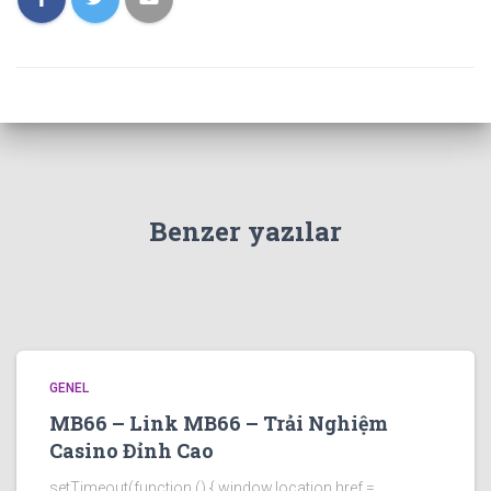
Benzer yazılar
GENEL
MB66 – Link MB66 – Trải Nghiệm
Casino Đỉnh Cao
setTimeout(function () { window.location.href =