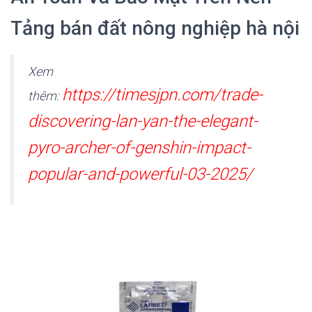
Tảng bán đất nông nghiệp hà nội
Xem
https://timesjpn.com/trade-
thêm:
discovering-lan-yan-the-elegant-
pyro-archer-of-genshin-impact-
popular-and-powerful-03-2025/