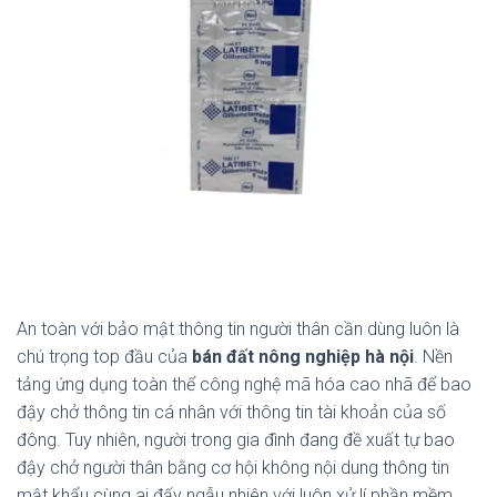
An toàn với bảo mật thông tin người thân cần dùng luôn là
chú trọng top đầu của
bán đất nông nghiệp hà nội
. Nền
tảng ứng dụng toàn thể công nghệ mã hóa cao nhã để bao
đậy chở thông tin cá nhân với thông tin tài khoản của số
đông. Tuy nhiên, người trong gia đình đang đề xuất tự bao
đậy chở người thân bằng cơ hội không nội dung thông tin
mật khẩu cùng ai đấy ngẫu nhiên với luôn xử lí phần mềm