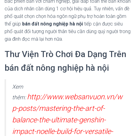
bác phiên bản với chăm nghiệp, giải đáp toàn thể băn khoăn
của dịch nhân cần dùng 1 cơ hội hiệu quả. Tuy nhiên, vấn đề
phổ quát chọn chọn hóa ngôn ngữ phụ trợ hoàn toàn gồm
thể giúp
bán đất nông nghiệp hà nội
tiếp cận được siêu
phổ quát đối tượng người thân tiêu cần dùng quý người trong
gia đình đọc mà lại hơn nữa.
Thư Viện Trò Chơi Đa Dạng Trên
bán đất nông nghiệp hà nội
Xem
http://www.websanvuon.vn/w
thêm:
p-posts/mastering-the-art-of-
balance-the-ultimate-genshin-
impact-noelle-build-for-versatile-