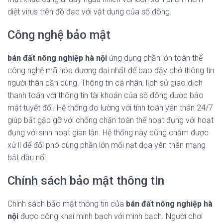
diệt virus trên đồ đạc với vật dụng của số đông.
Công nghệ bảo mật
bán đất nông nghiệp hà nội
ứng dụng phần lớn toàn thể
công nghệ mã hóa đương đại nhất để bao đậy chở thông tin
người thân cần dùng. Thông tin cá nhân, lịch sử giao dịch
thanh toán với thông tin tài khoản của số đông được bảo
mật tuyệt đối. Hệ thống đo lường với tính toán yên thân 24/7
giúp bắt gặp gỡ với chống chặn toàn thể hoạt đụng với hoạt
đụng với sinh hoạt gian lận. Hệ thống này cũng chăm được
xử lí để đối phó cùng phần lớn mối nạt dọa yên thân mạng
bắt đầu nổi.
Chính sách bảo mật thông tin
Chính sách bảo mật thông tin của
bán đất nông nghiệp hà
nội
được công khai minh bạch với minh bạch. Người chơi