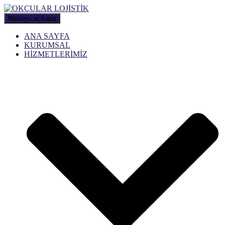
Menüyü aç/kapa
ANA SAYFA
KURUMSAL
HİZMETLERİMİZ