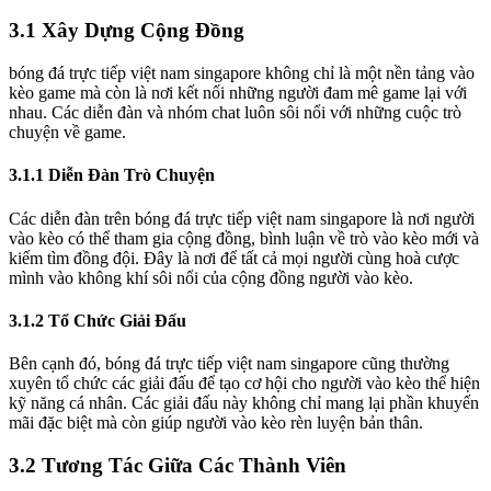
3.1 Xây Dựng Cộng Đồng
bóng đá trực tiếp việt nam singapore không chỉ là một nền tảng vào
kèo game mà còn là nơi kết nối những người đam mê game lại với
nhau. Các diễn đàn và nhóm chat luôn sôi nổi với những cuộc trò
chuyện về game.
3.1.1 Diễn Đàn Trò Chuyện
Các diễn đàn trên bóng đá trực tiếp việt nam singapore là nơi người
vào kèo có thể tham gia cộng đồng, bình luận về trò vào kèo mới và
kiếm tìm đồng đội. Đây là nơi để tất cả mọi người cùng hoà cược
mình vào không khí sôi nổi của cộng đồng người vào kèo.
3.1.2 Tổ Chức Giải Đấu
Bên cạnh đó, bóng đá trực tiếp việt nam singapore cũng thường
xuyên tổ chức các giải đấu để tạo cơ hội cho người vào kèo thể hiện
kỹ năng cá nhân. Các giải đấu này không chỉ mang lại phần khuyến
mãi đặc biệt mà còn giúp người vào kèo rèn luyện bản thân.
3.2 Tương Tác Giữa Các Thành Viên