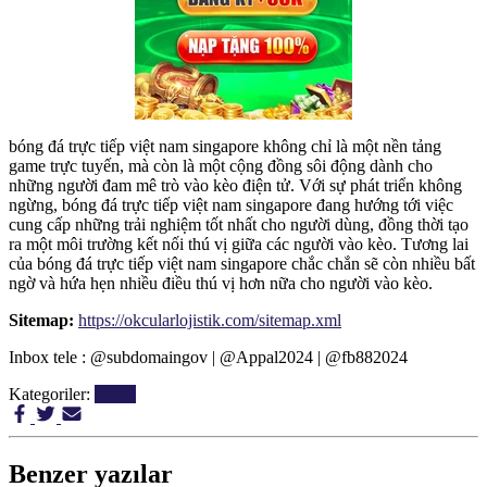
bóng đá trực tiếp việt nam singapore không chỉ là một nền tảng
game trực tuyến, mà còn là một cộng đồng sôi động dành cho
những người đam mê trò vào kèo điện tử. Với sự phát triển không
ngừng, bóng đá trực tiếp việt nam singapore đang hướng tới việc
cung cấp những trải nghiệm tốt nhất cho người dùng, đồng thời tạo
ra một môi trường kết nối thú vị giữa các người vào kèo. Tương lai
của bóng đá trực tiếp việt nam singapore chắc chắn sẽ còn nhiều bất
ngờ và hứa hẹn nhiều điều thú vị hơn nữa cho người vào kèo.
Sitemap:
https://okcularlojistik.com/sitemap.xml
Inbox tele : @subdomaingov | @Appal2024 | @fb882024
Kategoriler:
Genel
Benzer yazılar