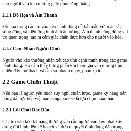
cho người vào kèo những giây phút căng thẳng.
2.1.1 Đồ Họa và Âm Thanh
Đồ họa trong các trò vào kèo hành động rất bắt mắt, với màu sắc
sống động và hiệu ứng hình ảnh ấn tượng. Âm thanh cũng đóng vai
trò quan trọng, tạo ra cảm giác chân thực hơn cho người vào kèo.
2.1.2 Cảm Nhận Người Chơi
Người vào kèo thường nhận xét cao tính cạnh tranh trong các game
hành động. Họ cảm thấy hưng phấn khi tham gia vào những trận
chiến đầy thử thách và cần sự nhanh nhạy, phản xạ tốt.
2.2 Game Chiến Thuật
Nếu bạn là người yêu thích suy nghĩ chiến lược, game kỹ năng trên
bóng đá trực tiếp việt nam singapore sẽ là lựa chọn hoàn hảo.
2.2.1 Lối Chơi Độc Đáo
Các trò vào kèo kỹ năng thường yêu cầu người vào kèo phải xây
dựng đội hình, lên kế hoạch và đưa ra quyết định đúng đắn trong