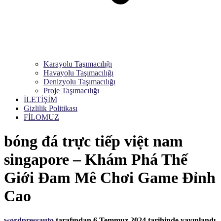
Karayolu Taşımacılığı
Havayolu Taşımacılığı
Denizyolu Taşımacılığı
Proje Taşımacılığı
İLETİŞİM
Gizlilik Politikası
FİLOMUZ
bóng đá trực tiếp việt nam
singapore – Khám Phá Thế
Giới Đam Mê Chơi Game Đỉnh
Cao
wordpressauto
tarafından
6 Temmuz 2024
tarihinde yayınlandı