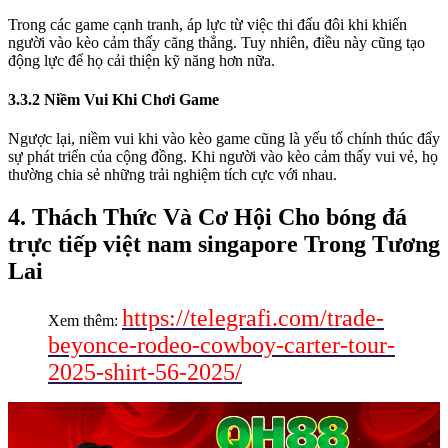
Trong các game cạnh tranh, áp lực từ việc thi đấu đôi khi khiến
người vào kèo cảm thấy căng thẳng. Tuy nhiên, điều này cũng tạo
động lực để họ cải thiện kỹ năng hơn nữa.
3.3.2 Niềm Vui Khi Chơi Game
Ngược lại, niềm vui khi vào kèo game cũng là yếu tố chính thúc đẩy
sự phát triển của cộng đồng. Khi người vào kèo cảm thấy vui vẻ, họ
thường chia sẻ những trải nghiệm tích cực với nhau.
4. Thách Thức Và Cơ Hội Cho bóng đá
trực tiếp việt nam singapore Trong Tương
Lai
https://telegrafi.com/trade-
Xem thêm:
beyonce-rodeo-cowboy-carter-tour-
2025-shirt-56-2025/