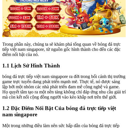
Trong phần này, chúng ta sẽ khám phá tổng quan về bóng đá trực
tiếp việt nam singapore, từ nguồn gốc hình thành cho đến các đặc
điểm nổi bật của nó.
1.1 Lịch Sử Hình Thành
bóng đá trực tiếp việt nam singapore ra đời trong bối cảnh thị trường
game trực tuyến đang phát triển mạnh mẽ. Thực tế, nó được sáng
lập bởi một nhóm các nhà phát triển đam mê công nghệ và game.
Họ quyết tâm tạo ra một nền tảng không chỉ đáp ứng nhu cầu giải trí
mà còn kết nối cộng đồng người vào kèo khắp nơi trên thế giới.
1.2 Đặc Điểm Nổi Bật Của bóng đá trực tiếp việt
nam singapore
Một trong những điều làm nên sức hấp dẫn của bóng đá trực tiếp