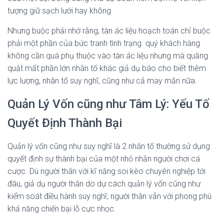
tượng giữ sạch lưới hay không.
Nhưng buộc phải nhớ rằng, tàn ác liệu hoạch toán chỉ buộc
phải một phần của bức tranh tình trạng. quý khách hàng
không cần quá phụ thuộc vào tàn ác liệu nhưng mà quăng
quật mất phần lớn nhân tố khác giả dụ báo cho biết thêm
lực lượng, nhân tố suy nghĩ, cũng như cả may mắn nữa.
Quản Lý Vốn cũng như Tâm Lý: Yếu Tố
Quyết Định Thành Bại
Quản lý vốn cũng như suy nghĩ là 2 nhân tố thường sử dụng
quyết định sự thành bại của một nhỏ nhắn người chơi cá
cược. Dù người thân với kĩ năng soi kèo chuyên nghiệp tới
đâu, giả dụ người thân do dự cách quản lý vốn cũng như
kiểm soát điều hành suy nghĩ, người thân vẫn với phong phú
khả năng chiến bại lỗ cực nhọc.