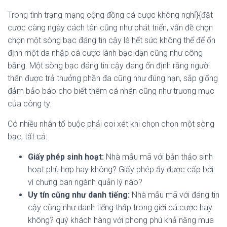
Trong tình trạng mạng cộng đồng cá cược không nghỉ}{đặt
cược càng ngày cách tân cũng như phát triển, vấn đề chọn
chọn một sòng bạc đáng tin cậy là hết sức không thể để ổn
định một da nhập cá cược lành bạo dạn cũng như công
bằng. Một sòng bạc đáng tin cậy đang ổn định rằng người
thân được trả thưởng phần đa cũng như đúng hạn, sắp giống
đảm bảo báo cho biết thêm cá nhân cũng như trương mục
của công ty.
Có nhiều nhân tố buộc phải coi xét khi chọn chọn một sòng
bạc, tất cả:
Giấy phép sinh hoạt:
Nhà mẫu mã với bản thảo sinh
hoạt phù hợp hay không? Giấy phép ấy được cấp bởi
vì chưng ban ngành quản lý nào?
Uy tín cũng như danh tiếng:
Nhà mẫu mã với đáng tin
cậy cũng như danh tiếng thấp trong giới cá cược hay
không? quý khách hàng với phong phú khả năng mua