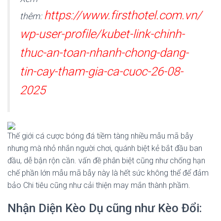
https://www.firsthotel.com.vn/
thêm:
wp-user-profile/kubet-link-chinh-
thuc-an-toan-nhanh-chong-dang-
tin-cay-tham-gia-ca-cuoc-26-08-
2025
Thế giới cá cược bóng đá tiềm tàng nhiều mẫu mã bẫy
nhưng mà nhỏ nhắn người chơi, quánh biệt kẻ bắt đầu ban
đầu, dễ bận rộn cần. vấn đề phân biệt cũng như chống hạn
chế phần lớn mẫu mã bẫy này là hết sức không thể để đảm
bảo Chi tiêu cũng như cải thiện may mắn thành phầm.
Nhận Diện Kèo Dụ cũng như Kèo Đổi: