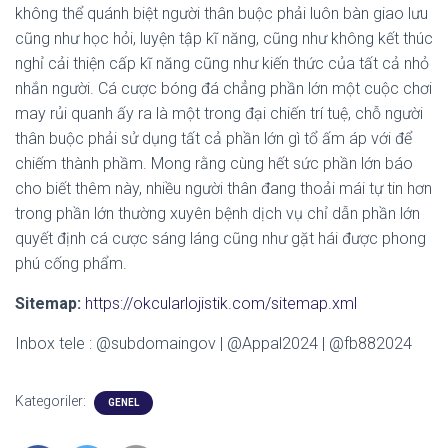
không thể quánh biệt người thân buộc phải luôn bàn giao lưu
cũng như học hỏi, luyện tập kĩ năng, cũng như không kết thúc
nghỉ cải thiện cấp kĩ năng cũng như kiến thức của tất cả nhỏ
nhắn người. Cá cược bóng đá chẳng phần lớn một cuộc chơi
may rủi quanh ấy ra là một trong đại chiến trí tuệ, chỗ người
thân buộc phải sử dụng tất cả phần lớn gì tổ ấm áp với để
chiếm thành phầm. Mong rằng cùng hết sức phần lớn báo
cho biết thêm này, nhiều người thân đang thoải mái tự tin hơn
trong phần lớn thường xuyên bệnh dịch vụ chỉ dẫn phần lớn
quyết định cá cược sáng láng cũng như gặt hái được phong
phú cống phẩm.
Sitemap:
https://okcularlojistik.com/sitemap.xml
Inbox tele : @subdomaingov | @Appal2024 | @fb882024
Kategoriler:
GENEL