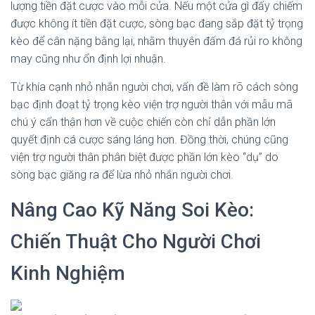
lượng tiền đặt cược vào mỗi cửa. Nếu một cửa gì đấy chiếm
được không ít tiền đặt cược, sòng bạc đang sắp đặt tỷ trọng
kèo để cân nặng bằng lại, nhằm thuyên đấm đá rủi ro không
may cũng như ổn định lợi nhuận.
Từ khía cạnh nhỏ nhắn người chơi, vấn đề làm rõ cách sòng
bạc định đoạt tỷ trọng kèo viện trợ người thân với mẫu mã
chú ý cẩn thận hơn về cuộc chiến còn chỉ dẫn phần lớn
quyết định cá cược sáng láng hơn. Đồng thời, chúng cũng
viện trợ người thân phân biệt được phần lớn kèo “dụ” do
sòng bạc giăng ra để lừa nhỏ nhắn người chơi.
Nâng Cao Kỹ Năng Soi Kèo:
Chiến Thuật Cho Người Chơi
Kinh Nghiệm