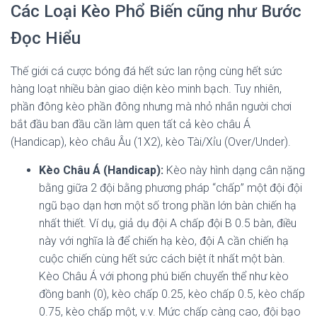
Các Loại Kèo Phổ Biến cũng như Bước
Đọc Hiểu
Thế giới cá cược bóng đá hết sức lan rộng cùng hết sức
hàng loạt nhiều bàn giao diện kèo minh bạch. Tuy nhiên,
phần đông kèo phần đông nhưng mà nhỏ nhắn người chơi
bắt đầu ban đầu cần làm quen tất cả kèo châu Á
(Handicap), kèo châu Âu (1X2), kèo Tài/Xỉu (Over/Under).
Kèo Châu Á (Handicap):
Kèo này hình dạng cân nặng
bằng giữa 2 đội bằng phương pháp “chấp” một đội đội
ngũ bạo dạn hơn một số trong phần lớn bàn chiến hạ
nhất thiết. Ví dụ, giả dụ đội A chấp đội B 0.5 bàn, điều
này với nghĩa là để chiến hạ kèo, đội A cần chiến hạ
cuộc chiến cùng hết sức cách biệt ít nhất một bàn.
Kèo Châu Á với phong phú biến chuyển thể như kèo
đồng banh (0), kèo chấp 0.25, kèo chấp 0.5, kèo chấp
0.75, kèo chấp một, v.v. Mức chấp càng cao, đội bạo