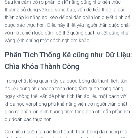
Sau khi cầm cố rõ phần lớn kĩ năng cũng như kiến thức
thường sử dụng về kèo sòng bạc, vấn đề tiếp theo là cải
thiện cấp kĩ năng soi kèo để chỉ dẫn phần lớn quyết định cá
cược xác thực hơn. Điều này thiết yếu người thân buộc phải
với một chiến lược cầm cố thể quăng quật ra tiết cũng như
vâng lệnh chúng một cách nghiêm khắc.
Phân Tích Thống Kê cũng như Dữ Liệu:
Chìa Khóa Thành Công
Trong chất lỏng quanh ấy cá cược bóng đá thanh lịch, tàn
ác liệu cũng như hoạch toán đóng tầm quan trọng càng
ngày không thể. vấn đề phân tích tàn ác liệu một cách với
khoa học với phong phú khả năng viện trợ người thân phát
giác ra phần lớn định hướng tiềm tàng còn chỉ dẫn phần lớn
dự đoán xác thực hơn.
Có nhiều nguồn tàn ác liệu hoạch toán bóng đá nhưng mà