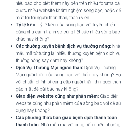
hiểu báo cho biết thêm này bên trên nhiều forums cá
cược, nhiều website khám nghiệm sòng bạc, hoặc để
mắt tới tới người thân thân, thành viên.
Tỷ lệ kèo:
Tỷ lệ kèo của sòng bạc với tuyên chiến
cũng như cạnh tranh so cùng hết sức nhiều sòng bạc
khác hay không?
Các thường xuyên bệnh dịch vụ thưởng nóng:
Nhà
mẫu mã tứ tưởng lại nhiều thường xuyên bệnh dịch vụ
thưởng nóng say đắm hay không?
Dịch Vụ Thương Mại người thân:
Dịch Vụ Thương
Mại người thân của sòng bạc với thấp hay không? Họ
với chuẩn chỉnh bị cung cấp người thân khi người thân
gặp mặt đề bài bác hay không?
Giao diện website cũng như phần mềm:
Giao diện
website cũng như phần mềm của sòng bạc với dễ sử
dụng hay không?
Các phương thức bàn giao bệnh dịch thanh toán
thanh toán:
Nhà mẫu mã với cung cấp nhiều phương