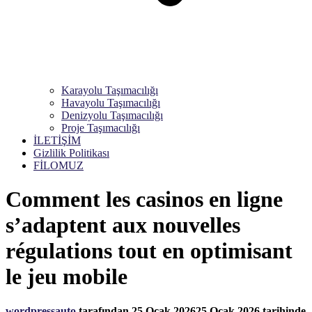
Karayolu Taşımacılığı
Havayolu Taşımacılığı
Denizyolu Taşımacılığı
Proje Taşımacılığı
İLETİŞİM
Gizlilik Politikası
FİLOMUZ
Comment les casinos en ligne
s’adaptent aux nouvelles
régulations tout en optimisant
le jeu mobile
wordpressauto
tarafından
25 Ocak 2026
25 Ocak 2026
tarihinde