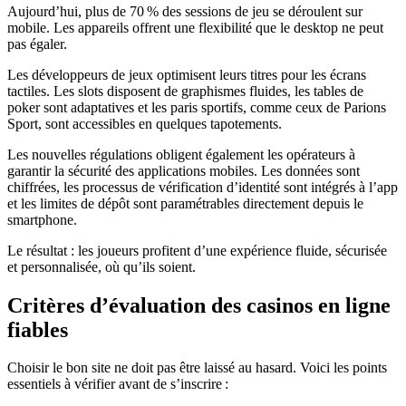
Aujourd’hui, plus de 70 % des sessions de jeu se déroulent sur
mobile. Les appareils offrent une flexibilité que le desktop ne peut
pas égaler.
Les développeurs de jeux optimisent leurs titres pour les écrans
tactiles. Les slots disposent de graphismes fluides, les tables de
poker sont adaptatives et les paris sportifs, comme ceux de Parions
Sport, sont accessibles en quelques tapotements.
Les nouvelles régulations obligent également les opérateurs à
garantir la sécurité des applications mobiles. Les données sont
chiffrées, les processus de vérification d’identité sont intégrés à l’app
et les limites de dépôt sont paramétrables directement depuis le
smartphone.
Le résultat : les joueurs profitent d’une expérience fluide, sécurisée
et personnalisée, où qu’ils soient.
Critères d’évaluation des casinos en ligne
fiables
Choisir le bon site ne doit pas être laissé au hasard. Voici les points
essentiels à vérifier avant de s’inscrire :