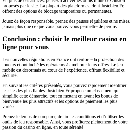
En plus de ces astuces, pensez à activer les outils d’auto‑exclusion
proposés par le site. La plupart des plateformes, dont Justebien.Fr,
offrent des options de blocage temporaires ou permanentes.
Jouez de façon responsable, prenez des pauses régulières et ne misez
jamais plus que ce que vous pouvez vous permettre de perdre.
Conclusion : choisir le meilleur casino en
ligne pour vous
Les nouvelles régulations en France ont renforcé la protection des
joueurs et ont incité les opérateurs à améliorer leurs offres. Le jeu
mobile est désormais au cœur de l’expérience, offrant flexibilité et
sécurité.
En suivant les critères présentés, vous pouvez rapidement identifier
les sites les plus fiables. Justebien.Fr propose un classement qui
simplifie cette démarche, tout en mettant en avant les bonus de
bienvenue les plus attractifs et les options de paiement les plus
variées.
Prenez le temps de comparer, de lire les conditions et d’utiliser les
outils de jeu responsable. Ainsi, vous profiterez pleinement de votre
passion du casino en ligne, en toute sérénité.