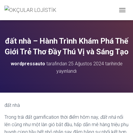
M
E
N
Ü
Y
đất nhà – Hành Trình Khám Phá Thế
Ü
A
Giới Trẻ Thơ Đầy Thú Vị và Sáng Tạo
Ç
/
wordpressauto
tarafından
25 Ağustos 2024
tarihinde
K
yayınlandı
A
P
A
đất nhà
Trong trái đất gamification thời điểm hôm nay,
đất nhà
nổi
lên cũng như một làn gió bắt đầu, hấp dẫn mê hàng triệu phụ
huynh cùng hầu hết nhỏ nhắn say đắm bằng sự phối kết hợp