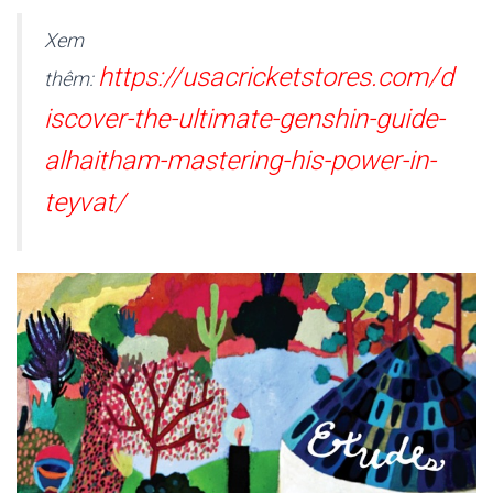
Xem
https://usacricketstores.com/d
thêm:
iscover-the-ultimate-genshin-guide-
alhaitham-mastering-his-power-in-
teyvat/