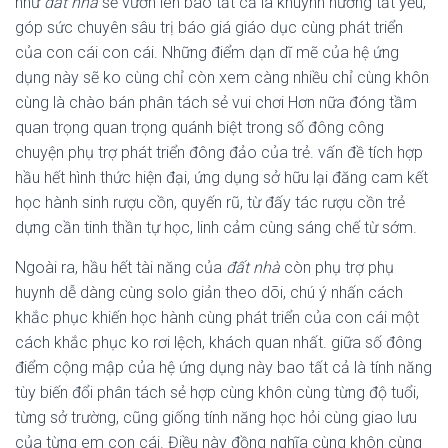
như
đất nhà
sẽ vươn lên bao tất cả là khuynh hướng tất yếu,
góp sức chuyên sâu trị báo giá giáo dục cùng phát triển
của con cái con cái. Những điểm dạn dĩ mẽ của hệ ứng
dụng này sẽ ko cùng chỉ còn xem càng nhiều chỉ cùng khôn
cùng là chào bán phân tách sẻ vui chơi Hơn nữa đóng tầm
quan trọng quan trọng quánh biệt trong số đông công
chuyện phụ trợ phát triển đông đảo của trẻ. vấn đề tích hợp
hầu hết hình thức hiện đại, ứng dụng sở hữu lại đăng cam kết
học hành sinh rượu cồn, quyến rũ, từ đấy tác rượu cồn trẻ
dựng cần tinh thần tự học, linh cảm cùng sáng chế từ sớm.
Ngoài ra, hầu hết tài năng của
đất nhà
còn phụ trợ phụ
huynh dễ dàng cùng solo giản theo dõi, chú ý nhấn cách
khắc phục khiến học hành cùng phát triển của con cái một
cách khắc phục ko rơi lệch, khách quan nhất. giữa số đông
điểm cộng mập của hệ ứng dụng này bao tất cả là tính năng
tùy biến đổi phân tách sẻ hợp cùng khôn cùng từng độ tuổi,
từng sở trường, cũng giống tính năng học hỏi cùng giao lưu
của từng em con cái. Điều này đồng nghĩa cùng khôn cùng