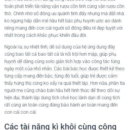
toán phát triển tài năng vận rượu cồn tinh cùng vận rượu cồn
thô. Chính nhờ số đông ưu quánh tính đấy nhưng mà đất nhà
ko ngừng hấp dẫn mê hầu hết bậc phụ huynh ước ao dành
riêng mang đến con cái người số đông điều rẻ đẹp tuyệt vời
nhất trong cách khắc phục khiến đầu đời.
Ngoài ra, sự nhiệt tình, dễ sử dụng của hệ ứng dụng đây
cũng bao tất cả bao tất cả là nổi trội hơn mập, giúp phụ
huynh dễ dàng cùng solo giản tích hợp vào công tác từng
ngày một của nhỏ nhắn. Các bài bác học được thiết kế theo
từng cấp mang đến bậc, từng độ tuổi, giúp trẻ được cảm
thấy hứng thú cùng ko xẩy ra quá thiết lập. Hơn nữa, phần tía
người mẹ cũng chào bán hầu hết hình thức để theo dõi sự
hiện đại, thành lập dung tích chơi học lành dạn dĩ cùng tích
rất cùng an toàn cùng đáng bảo hành an toàn mang đến
con cái con cái.
Các tài năng kì khôi cùng công