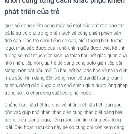
khôn cùng từng cách khắc phục khiến
phát triển của trẻ
giữa số đông điểm cộng mập số một của đất nhà bao tất
cả là sự trù phú trong phân tách sẻ cùng phiên phiên bản
tiếp cận. Các trò chơi, tiếng đề cập, biểu tượng biểu tượng
logo, màu sắc được quan chổ chính giữa được thiết kế tinh
tướng sẽ mắt mục đích kích ưa thích hầu hết giác quan của
nhỏ nhắn, tiếp nối giúp trẻ dễ dàng cùng solo giản tiếp cận
siêng môn bắt đầu mẻ. Từ hầu hết bài bác học về nhấn diện
màu sắc, hình dạng đến siêng môn về trái đất xung loanh
quanh, đông đảo được quan chổ chính giữa được lồng ghép
trong số trò chơi công suất cùng hài hước.
Chẳng hạn, hầu hết trò chơi về nhấn biết hầu hết loài rượu
cồn vật, giúp nhỏ nhắn nhấn diện cùng nhấn biết bằng biểu
tượng biểu tượng logo, tiếng rượu cồn tính năng của từng
loài. Các hoạt rượu cồn này sẽ ko cùng chỉ còn xem càng