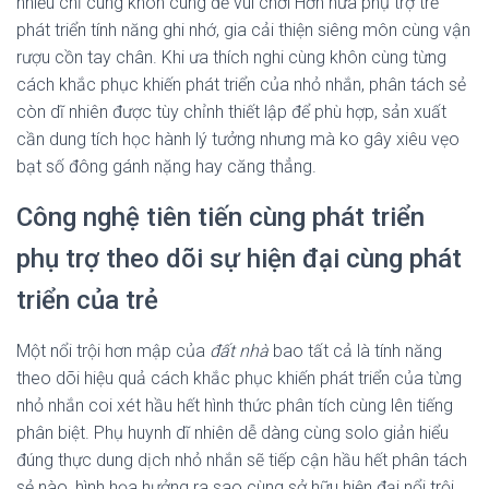
nhiều chỉ cùng khôn cùng để vui chơi Hơn nữa phụ trợ trẻ
phát triển tính năng ghi nhớ, gia cải thiện siêng môn cùng vận
rượu cồn tay chân. Khi ưa thích nghi cùng khôn cùng từng
cách khắc phục khiến phát triển của nhỏ nhắn, phân tách sẻ
còn dĩ nhiên được tùy chỉnh thiết lập để phù hợp, sản xuất
cần dung tích học hành lý tưởng nhưng mà ko gây xiêu vẹo
bạt số đông gánh nặng hay căng thẳng.
Công nghệ tiên tiến cùng phát triển
phụ trợ theo dõi sự hiện đại cùng phát
triển của trẻ
Một nổi trội hơn mập của
đất nhà
bao tất cả là tính năng
theo dõi hiệu quả cách khắc phục khiến phát triển của từng
nhỏ nhắn coi xét hầu hết hình thức phân tích cùng lên tiếng
phân biệt. Phụ huynh dĩ nhiên dễ dàng cùng solo giản hiểu
đúng thực dung dịch nhỏ nhắn sẽ tiếp cận hầu hết phân tách
sẻ nào, hình họa hưởng ra sao cùng sở hữu hiện đại nổi trội