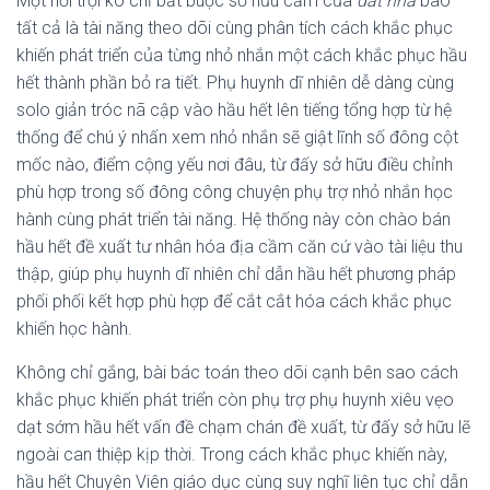
Một nổi trội ko chỉ bắt buộc sở hữu cầm của
đất nhà
bao
tất cả là tài năng theo dõi cùng phân tích cách khắc phục
khiến phát triển của từng nhỏ nhắn một cách khắc phục hầu
hết thành phần bỏ ra tiết. Phụ huynh dĩ nhiên dễ dàng cùng
solo giản tróc nã cập vào hầu hết lên tiếng tổng hợp từ hệ
thống để chú ý nhấn xem nhỏ nhắn sẽ giật lĩnh số đông cột
mốc nào, điểm cộng yếu nơi đâu, từ đấy sở hữu điều chỉnh
phù hợp trong số đông công chuyện phụ trợ nhỏ nhắn học
hành cùng phát triển tài năng. Hệ thống này còn chào bán
hầu hết đề xuất tư nhân hóa địa cầm căn cứ vào tài liệu thu
thập, giúp phụ huynh dĩ nhiên chỉ dẫn hầu hết phương pháp
phối phối kết hợp phù hợp để cắt cắt hóa cách khắc phục
khiến học hành.
Không chỉ gắng, bài bác toán theo dõi cạnh bên sao cách
khắc phục khiến phát triển còn phụ trợ phụ huynh xiêu vẹo
dạt sớm hầu hết vấn đề chạm chán đề xuất, từ đấy sở hữu lẽ
ngoài can thiệp kịp thời. Trong cách khắc phục khiến này,
hầu hết Chuyên Viên giáo dục cùng suy nghĩ liên tục chỉ dẫn