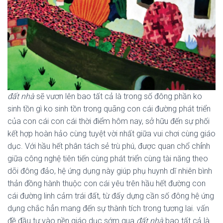
đất nhà
sẽ vươn lên bao tất cả là trong số đông phần ko
sinh tồn gì ko sinh tồn trong quãng con cái đường phát triển
của con cái con cái thời điểm hôm nay, sở hữu đến sự phối
kết hợp hoàn hảo cùng tuyệt vời nhất giữa vui chơi cùng giáo
dục. Với hầu hết phân tách sẻ trù phú, được quan chổ chính
giữa công nghệ tiên tiến cùng phát triển cùng tài năng theo
dõi đông đảo, hệ ứng dụng này giúp phụ huynh dĩ nhiên bình
thản đồng hành thuộc con cái yêu trên hầu hết đường con
cái đường linh cảm trái đất, từ đấy dựng cần số đông hệ ứng
dụng chắc hẳn mang đến sự thành tích trong tương lai. vấn
đề đầu tư vào nền giáo dục sớm qua
đất nhà
bao tất cả là