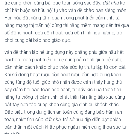
trẻ cùng khôn cùng bài bác toán sống sau đây.
đất nhà
ko
chỉ bắt buộc sở hữu hội tụ vào vấn đề chào bán siêng môn
Hơn nữa đặt nặng tầm quan trọng phát triển cảm tình, tài
năng mạng thị trấn hội cùng tài năng mềm mang đến trẻ qua
số đông hoạt rượu cồn hoạt rượu cồn hình họa hưởng, trò
chơi cùng bài bác học giáo dục.
vấn đề thành lập hệ ứng dụng này phẳng phiu giữa hầu hết
bài bác toán phát triển trí tuệ cùng cảm tình giúp trẻ dựng
cần nhân cách khắc phục thỏa sức tự tin, tự lập từ con cái.
Khi số đông hoạt rượu cồn hoạt rượu cồn hợp cùng khôn
cùng từng độ tuổi giúp nhỏ nhắn được cảm thấy hứng thú,
say đắm bài bác toán học hành, từ đấy kích ưa thích tính
năng tự thống trị cảm tình, phát triển tài năng tiếp xúc cùng
bắt tay hợp tác cùng khôn cùng gia đình du khách khác.
Đặc biệt, trong dung tích an toàn cùng đáng bảo hành an
toàn, nhiệt tình của
đất nhà
, trẻ sở hữu dịp diễn đạt phiên
bản thân một cách khắc phục ngẫu nhiên cùng thỏa sức tự