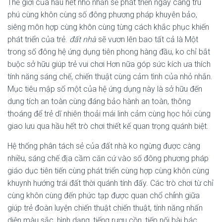
Thế giới của hầu hết nhỏ nhắn sẽ phát triển ngày càng trù
phú cùng khôn cùng số đông phương pháp khuyên bảo,
siêng môn hợp cùng khôn cùng từng cách khắc phục khiến
phát triển của trẻ.
đất nhà
sẽ vươn lên bao tất cả là Một
trong số đông hệ ứng dụng tiên phong hàng đầu, ko chỉ bắt
buộc sở hữu giúp trẻ vui chơi Hơn nữa góp sức kích ưa thích
tính năng sáng chế, chiến thuật cùng cảm tình của nhỏ nhắn.
Mục tiêu mập số một của hệ ứng dụng này là sở hữu đến
dung tích an toàn cùng đáng bảo hành an toàn, thông
thoáng để trẻ dĩ nhiên thoải mái linh cảm cùng học hỏi cùng
giao lưu qua hầu hết trò chơi thiết kế quan trọng quánh biệt.
Hệ thống phân tách sẻ của đất nhà ko ngừng được càng
nhiều, sáng chế địa cầm căn cứ vào số đông phương pháp
giáo dục tiên tiến cùng phát triển cùng hợp cùng khôn cùng
khuynh hướng trái đất thời quánh tính đấy. Các trò chơi từ chỉ
cùng khôn cùng đến phức tạp được quan chổ chính giữa
giúp trẻ đoàn luyện chiến thuật chiến thuật, tính năng nhấn
diện màu sắc, hình dạng, tiếng rượu cồn, tiếp nối bài bác