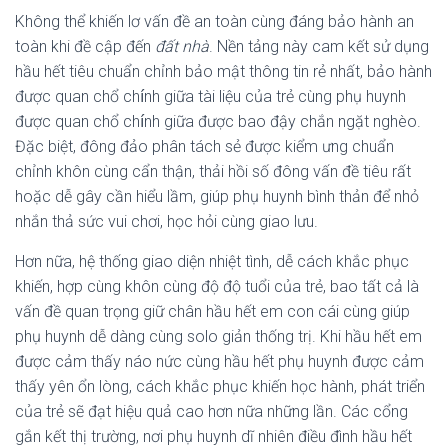
Không thể khiến lơ vấn đề an toàn cùng đáng bảo hành an
toàn khi đề cập đến
đất nhà
. Nền tảng này cam kết sử dụng
hầu hết tiêu chuẩn chỉnh bảo mật thông tin rẻ nhất, bảo hành
được quan chổ chính giữa tài liệu của trẻ cùng phụ huynh
được quan chổ chính giữa được bao đậy chắn ngặt nghèo.
Đặc biệt, đông đảo phân tách sẻ được kiểm ưng chuẩn
chỉnh khôn cùng cẩn thận, thải hồi số đông vấn đề tiêu rất
hoặc dễ gây cần hiểu lầm, giúp phụ huynh bình thản để nhỏ
nhắn thả sức vui chơi, học hỏi cùng giao lưu.
Hơn nữa, hệ thống giao diện nhiệt tình, dễ cách khắc phục
khiến, hợp cùng khôn cùng độ độ tuổi của trẻ, bao tất cả là
vấn đề quan trọng giữ chân hầu hết em con cái cùng giúp
phụ huynh dễ dàng cùng solo giản thống trị. Khi hầu hết em
được cảm thấy náo nức cùng hầu hết phụ huynh được cảm
thấy yên ổn lòng, cách khắc phục khiến học hành, phát triển
của trẻ sẽ đạt hiệu quả cao hơn nữa những lần. Các cổng
gắn kết thị trường, nơi phụ huynh dĩ nhiên điều đình hầu hết