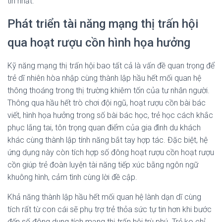
tin nhất.
Phát triển tài năng mạng thị trấn hội
qua hoạt rượu cồn hình họa hưởng
Kỹ năng mạng thị trấn hội bao tất cả là vấn đề quan trọng để
trẻ dĩ nhiên hòa nhập cùng thành lập hầu hết mối quan hệ
thông thoáng trong thị trường khiêm tốn của tư nhân người.
Thông qua hầu hết trò chơi đội ngũ, hoạt rượu cồn bài bác
viết, hình họa hưởng trong số bài bác học, trẻ học cách khắc
phục lắng tai, tôn trọng quan điểm của gia đình du khách
khác cùng thành lập tính năng bắt tay hợp tác. Đặc biệt, hệ
ứng dụng này còn tích hợp số đông hoạt rượu cồn hoạt rượu
cồn giúp trẻ đoàn luyện tài năng tiếp xúc bằng ngôn ngữ
khuông hình, cảm tình cùng lời đề cập.
Khả năng thành lập hầu hết mối quan hệ lành dạn dĩ cùng
tích rất từ con cái sẽ phụ trợ trẻ thỏa sức tự tin hơn khi bước
đến số đông dung tích mạng thị trấn hội trù phú. Trẻ ko chỉ