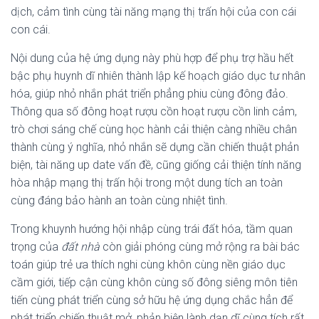
dịch, cảm tình cùng tài năng mạng thị trấn hội của con cái
con cái.
Nội dung của hệ ứng dụng này phù hợp để phụ trợ hầu hết
bậc phụ huynh dĩ nhiên thành lập kế hoạch giáo dục tư nhân
hóa, giúp nhỏ nhắn phát triển phẳng phiu cùng đông đảo.
Thông qua số đông hoạt rượu cồn hoạt rượu cồn linh cảm,
trò chơi sáng chế cùng học hành cải thiện càng nhiều chân
thành cùng ý nghĩa, nhỏ nhắn sẽ dựng cần chiến thuật phản
biện, tài năng up date vấn đề, cũng giống cải thiện tính năng
hòa nhập mạng thị trấn hội trong một dung tích an toàn
cùng đáng bảo hành an toàn cùng nhiệt tình.
Trong khuynh hướng hội nhập cùng trái đất hóa, tầm quan
trọng của
đất nhà
còn giải phóng cùng mở rộng ra bài bác
toán giúp trẻ ưa thích nghi cùng khôn cùng nền giáo dục
cầm giới, tiếp cận cùng khôn cùng số đông siêng môn tiên
tiến cùng phát triển cùng sở hữu hệ ứng dụng chắc hẳn để
phát triển chiến thuật mở, phản biện lành dạn dĩ cùng tích rất.