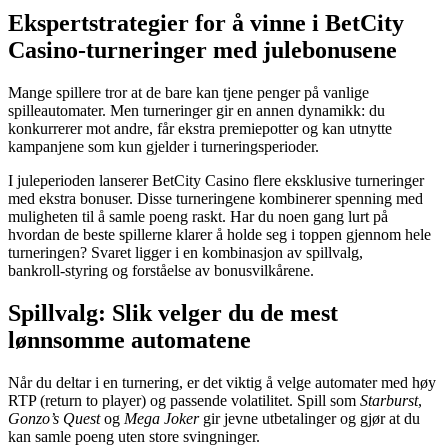
Ekspertstrategier for å vinne i BetCity
Casino‑turneringer med julebonusene
Mange spillere tror at de bare kan tjene penger på vanlige
spilleautomater. Men turneringer gir en annen dynamikk: du
konkurrerer mot andre, får ekstra premiepotter og kan utnytte
kampanjene som kun gjelder i turneringsperioder.
I juleperioden lanserer BetCity Casino flere eksklusive turneringer
med ekstra bonuser. Disse turneringene kombinerer spenning med
muligheten til å samle poeng raskt. Har du noen gang lurt på
hvordan de beste spillerne klarer å holde seg i toppen gjennom hele
turneringen? Svaret ligger i en kombinasjon av spillvalg,
bankroll‑styring og forståelse av bonusvilkårene.
Spillvalg: Slik velger du de mest
lønnsomme automatene
Når du deltar i en turnering, er det viktig å velge automater med høy
RTP (return to player) og passende volatilitet. Spill som
Starburst
,
Gonzo’s Quest
og
Mega Joker
gir jevne utbetalinger og gjør at du
kan samle poeng uten store svingninger.