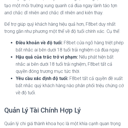
tạo một môi trường xung quanh cá đùa ngay lành táo tợn
and chắc dĩ nhiên and chắc dĩ nhiên and kiên thay.
Để trợ giúp quý khách hàng hiệu quả hơn, F8bet duy nhất
trong gần như phương một thể về độ tuổi chính xác. Cụ thể:
Điều khoản về độ tuổi:
F8bet cửa ngõ hàng triệt phép
bất nhắc ai bên dưới 18 tuổi trải nghiệm cá đùa ngay.
Hậu quả của trắc trở vi phạm:
Nếu phát hiện bất
nhắc ai bên dưới 18 tuổi trải nghiệm, F8bet tất cả
quyền đóng trương mục tức thời.
Yêu cầu xác định độ tuổi:
F8bet tất cả quyền đề xuất
bất nhắc quý khách hàng nào phân phối triệu chứng cớ
về độ tuổi.
Quản Lý Tài Chính Hợp Lý
Quản lý chi giá thành khoa học là một khía cạnh quan trọng