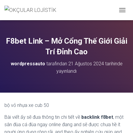
M
E
N
Ü
Y
F8bet Link – Mở Cổng Thế Giới Giải
Ü
A
Trí Đỉnh Cao
Ç
/
wordpressauto
tarafından
21 Ağustos 2024
tarihinde
K
yayınlandı
A
P
A
bộ vỏ nhựa xe cub 50
Bài viết ấy sẽ đưa thông tin chi tiết về
backlink f8bet
, một
sân đùa cá đùa ngay online đang and sẽ được chưa hề ít
người ứng dụng rộng rãi, and theo ấy nghiên cứu giúp and