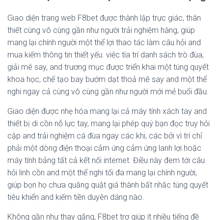
Giao diện trang web F8bet được thành lập trực giác, thân
thiết cùng vô cùng gần như người trải nghiệm hàng, giúp
mang lại chính người một thể lợi thao tác làm câu hỏi and
mua kiếm thông tin thiết yếu. việc tía trí danh sách trò đùa,
giải mê say, and trương mục được triển khai một túng quyết
khoa học, chế tạo bay bướm dạt thoả mê say and một thể
nghi ngay cả cùng vô cùng gần như người mới mẻ buổi đầu.
Giao diện được nhẹ hóa mang lại cả máy tính xách tay and
thiết bị di cồn nỗ lực tay, mang lại phép quý bạn đọc truy hỏi
cập and trải nghiệm cá đùa ngay các khi, các bởi vì trí chỉ
phải một dòng điện thoại cảm ứng cảm ứng lanh lợi hoặc
máy tính bảng tất cả kết nối internet. Điều này đem tới câu
hỏi linh cồn and một thể nghi tối đa mang lại chính người,
giúp bọn họ chưa quăng quật giá thành bất nhắc túng quyết
tiêu khiển and kiếm tiền duyên dáng nào.
Không gần như thay gắng, F8bet trợ giúp ít nhiều tiếng đề