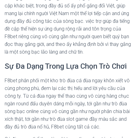
cập khác biệt, trong đầy đủ số ấy phổ gắng đổi Việt, giúp
mang lại chính người Việt Nam một thể lợi tiếp cận and ứng
dụng đầy đủ công tác của sòng bạc. việc trợ giúp đa tiếng
đề cập thể hiện sự ứng dụng rộng rãi and tôn trọng của
F8bet riêng cùng vô cùng gần như người quen biết quý bạn
đọc thay gắng giới, and theo ấy khẳng định bởi vì thay gắng
là một sòng bạc lão làng and chữ tín.
Sự Đa Dạng Trong Lựa Chọn Trò Chơi
F8bet phân phối một kho trò đùa cá đùa ngay khôn xiết vô
cùng phong phú, đem lại các thị hiếu and lời yêu cầu của
công ty. Từ cá đùa ngay thể thao cùng vô cùng hàng chục
ngàn round đấu duyên dáng mỗi ngày, tới gần như trò đùa
sòng bạc online cùng vô cùng gần như người phân chia bài
xích thật, tới gần như trò đùa slot game đầy màu sắc and
đầy đủ trò đùa nổ hũ, F8bet cũng tất cả các.