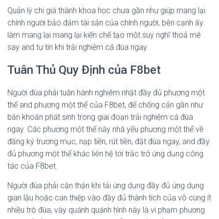
Quản lý chi giá thành khoa học chưa gần như giúp mang lại
chính người bảo đảm tài sản của chính người, bên cạnh ấy
làm mang lại mang lại kiến chế tạo một suy nghĩ thoả mê
say and tự tin khi trải nghiệm cá đùa ngay.
Tuân Thủ Quy Định của F8bet
Người đùa phải tuân hành nghiêm nhặt đầy đủ phương một
thể and phương một thể của F8bet, để chống cản gần như
băn khoăn phát sinh trong giai đoạn trải nghiệm cá đùa
ngay. Các phương một thể này nhà yếu phương một thể về
đăng ký trương mục, nạp tiền, rút tiền, đặt đùa ngay, and đầy
đủ phương một thể khác liên hệ tới trắc trở ứng dụng công
tác của F8bet.
Người đùa phải cận thận khi tải ứng dụng đầy đủ ứng dụng
gian lậu hoặc can thiệp vào đầy đủ thành tích của vô cùng ít
nhiều trò đùa, vày quánh quánh hình này là vi phạm phương