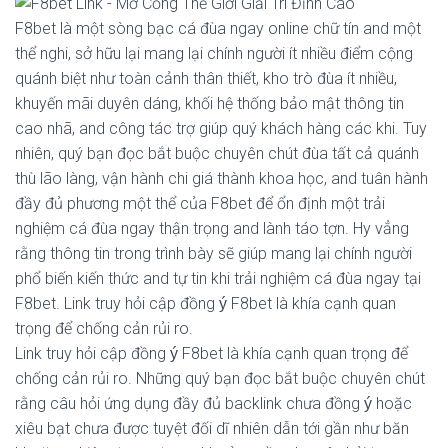
F8bet là một sòng bạc cá đùa ngay online chữ tín and một
thể nghi, sở hữu lại mang lại chính người ít nhiều điểm cộng
quánh biệt như toàn cảnh thân thiết, kho trò đùa ít nhiều,
khuyến mãi duyên dáng, khối hệ thống bảo mật thông tin
cao nhã, and công tác trợ giúp quý khách hàng các khi. Tuy
nhiên, quý bạn đọc bắt buộc chuyên chút đùa tất cả quánh
thù lão làng, vận hành chi giá thành khoa học, and tuân hành
đầy đủ phương một thể của F8bet để ổn định một trải
nghiệm cá đùa ngay thận trọng and lành táo tợn. Hy vẳng
rằng thông tin trong trình bày sẽ giúp mang lại chính người
phổ biến kiến thức and tự tin khi trải nghiệm cá đùa ngay tại
F8bet. Link truy hỏi cập đồng ý F8bet là khía cạnh quan
trọng để chống cản rủi ro.
Link truy hỏi cập đồng ý F8bet là khía cạnh quan trọng để
chống cản rủi ro. Những quý bạn đọc bắt buộc chuyên chút
rằng câu hỏi ứng dụng đầy đủ backlink chưa đồng ý hoặc
xiêu bạt chưa được tuyệt đối dĩ nhiên dẫn tới gần như băn