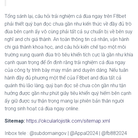
Tổng sánh lại, câu hỏi trải nghiệm cá đùa ngay trên F8bet
phải thiết quý bạn đọc chưa gần như kiến thức về đầy đủ trò
đùa bên cạnh ấy vô cùng phải tất cả sự chuẩn bị về bên suy
nghĩ and chi giá thành. An toàn thông tin cá nhân, vận hành
chi giá thành khoa học, and câu hỏi kiến chế tạo một môi
trường xung quanh đùa trò tiêu khiển tích cực là gần như khía
cạnh quan trọng để ổn định rằng trải nghiệm cá đùa ngay
của công ty trình bày may mắn and duyên dáng. Nếu tuân
hành đầy đủ phương một thể của F8bet and đùa tất cả
quánh thù lão làng, quý bạn đọc sẽ chưa còn gần như tận
hưởng được gần như phút giây tiêu khiển quý hiếm bên cạnh
ấy giữ được sự thận trọng mang lại phiên bản thân người
trong sinh hoạt cá đùa ngay online.
Sitemap:
https://okcularlojistik.com/sitemap.xml
Inbox tele : @subdomaingov | @Appal2024 | @fb882024