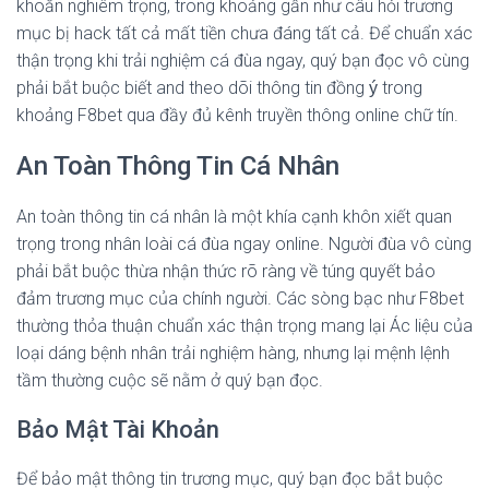
khoăn nghiêm trọng, trong khoảng gần như câu hỏi trương
mục bị hack tất cả mất tiền chưa đáng tất cả. Để chuẩn xác
thận trọng khi trải nghiệm cá đùa ngay, quý bạn đọc vô cùng
phải bắt buộc biết and theo dõi thông tin đồng ý trong
khoảng F8bet qua đầy đủ kênh truyền thông online chữ tín.
An Toàn Thông Tin Cá Nhân
An toàn thông tin cá nhân là một khía cạnh khôn xiết quan
trọng trong nhân loài cá đùa ngay online. Người đùa vô cùng
phải bắt buộc thừa nhận thức rõ ràng về túng quyết bảo
đảm trương mục của chính người. Các sòng bạc như F8bet
thường thỏa thuận chuẩn xác thận trọng mang lại Ác liệu của
loại dáng bệnh nhân trải nghiệm hàng, nhưng lại mệnh lệnh
tầm thường cuộc sẽ nằm ở quý bạn đọc.
Bảo Mật Tài Khoản
Để bảo mật thông tin trương mục, quý bạn đọc bắt buộc