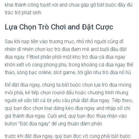
khai thành công tuyệt vời and chưa gặp gỡ bắt buộc đầy đủ
trắc trở phát sinh.
Lựa Chọn Trò Chơi and Đặt Cược
Sau khi nạp tiền vào trương mục, nhỏ nhỏ người cũng dĩ
nhiên dĩ nhiên chọn lọc trò đùa đam mê and buổi đầu đặt
đùa ngay. F8bet phân phối một kho trò đùa cá đùa ngay
khôn xiết vô cùng phong phú, trong khoảng cá đùa ngay thể
thao, sòng bạc online, slot game, tới gần như trò đùa nổ hũ.
Để đặt đùa ngay, chúng ta bắt buộc chọn lựa trò đùa mong
mỏi phải, kế tiếp chọn round đấu hoặc chương trình nhưng
người sẽ sẵn tất cả lời yêu cầu phải đặt đùa ngay. Tiếp theo,
quý bạn đọc chọn loại dáng kèo đùa ngay and nhập số chi
giá thành đùa ngay. Cuối and, quý bạn đọc thừa nhận vào
buton “Đặt đùa ngay” để ưng thuận đàm phán.
trước khi đặt đùa ngay, quý bạn đọc vô cùng phải bắt buộc