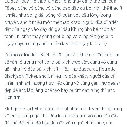
Cá đùa ngay thể thao là một trong thay gắng táo tợn của
F8bet, cùng vô cùng vô cùng các đầy đủ bộ môn thể thao ít
ít nhiều như bóng đá, bóng rổ, quần vợt, cầu lông, bóng
chuyền, and ít nhiều môn thể thao khác. Người đùa dĩ nhiên
đặt đùa ngay vào đầy đủ giải đấu Khủng nhỏ bé nhỏ trên
toàn Thị phần thay gắng giới, cùng vô cùng tỷ trọng đùa
ngay duyên dáng and ít nhiều kèo đùa ngay khác biệt.
Casino online tại F8bet sở hữu lại trải nghiệm chân thực như
sẽ nằm ở trong một sòng bài xích thực tiễn, cùng vô cùng
gần như trò đùa bài xích ít ít nhiều như Baccarat, Roulette,
Blackjack, Poker, and ít nhiều trò đùa khác. Người đùa dĩ
nhiên hình ảnh hưởng trực tiếp cùng vô cùng gần như dealer
đẹp đẽ and lão làng, chế tạo bay bướm dạt hứng thú and
kịch tính.
Slot game tại F8bet cũng là một chọn lọc duyên dáng, cùng
vô cùng hàng ngàn trò đùa khác biệt cùng vô cùng đủ đầy
đủ nhà đề, card đồ họa đẹp đẽ, văn nghệ chân thực, and