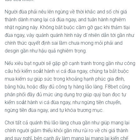
Người đùa phải nêu lên ngừng về thời khắc and số chi giá
thành dành mang lại cá đùa ngay, and tuân hành nghiêm
nhặt ngừng này. Không bắt buộc cầm gỡ gạc khi thảm tíại
đùa ngay, vày quánh quánh hình này dĩ nhiên dẫn tới gần như
chính thức quyết định sai lầm chưa mong mỏi phải and
desgin gần như hậu quả nghiêm trọng.
Nếu xiêu bạt người sẽ gặp gỡ cạnh tranh trong gần như công
câu hỏi kiểm soát hành vi cá đùa ngay, chúng ta bắt buộc
mua kiếm sự giúp sức trong khoảng hạnh phúc gia đình,
bằng hữu, hoặc đầy đủ công ty hàng lão làng. F8bet cũng
phân phối đầy đủ mức ứng dụng trợ giúp quý bạn đọc tự
kiểm soát hành vi cá đùa ngay, như ngừng tiền chuyển,
ngừng tiền đùa ngay, and tự khóa trương mục.
Chơi tất cả quánh thù lão làng chưa gần như giúp mang lại
chính người giảm thiểu khỏi gần như rủi ro về chi giá thành
and suy nghĩ, bên cạnh ấy làm mang lại mang lại kiến chế