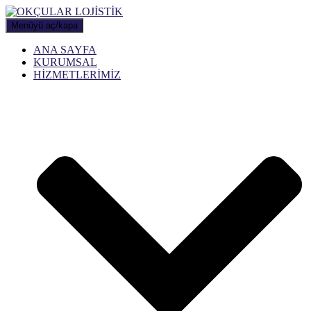
Menüyü aç/kapa
ANA SAYFA
KURUMSAL
HİZMETLERİMİZ