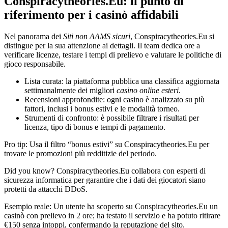
Conspiracytheories.Eu: il punto di
riferimento per i casinò affidabili
Nel panorama dei
Siti non AAMS sicuri
, Conspiracytheories.Eu si
distingue per la sua attenzione ai dettagli. Il team dedica ore a
verificare licenze, testare i tempi di prelievo e valutare le politiche di
gioco responsabile.
Lista curata: la piattaforma pubblica una classifica aggiornata
settimanalmente dei migliori
casino online esteri
.
Recensioni approfondite: ogni casino è analizzato su più
fattori, inclusi i bonus estivi e le modalità torneo.
Strumenti di confronto: è possibile filtrare i risultati per
licenza, tipo di bonus e tempi di pagamento.
Pro tip: Usa il filtro “bonus estivi” su Conspiracytheories.Eu per
trovare le promozioni più redditizie del periodo.
Did you know? Conspiracytheories.Eu collabora con esperti di
sicurezza informatica per garantire che i dati dei giocatori siano
protetti da attacchi DDoS.
Esempio reale: Un utente ha scoperto su Conspiracytheories.Eu un
casinò con prelievo in 2 ore; ha testato il servizio e ha potuto ritirare
€150 senza intoppi, confermando la reputazione del sito.