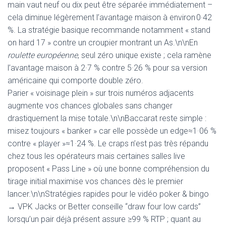
main vaut neuf ou dix peut être séparée immédiatement –
cela diminue légèrement l’avantage maison à environ 0·42
%. La stratégie basique recommande notamment « stand
on hard 17 » contre un croupier montrant un As.\n\nEn
roulette européenne
, seul zéro unique existe ; cela ramène
l’avantage maison à 2·7 % contre 5·26 % pour sa version
américaine qui comporte double zéro.
Parier « voisinage plein » sur trois numéros adjacents
augmente vos chances globales sans changer
drastiquement la mise totale.\n\nBaccarat reste simple :
misez toujours « banker » car elle possède un edge≈1·06 %
contre « player »≈1·24 %. Le craps n’est pas très répandu
chez tous les opérateurs mais certaines salles live
proposent « Pass Line » où une bonne compréhension du
tirage initial maximise vos chances dès le premier
lancer.\n\nStratégies rapides pour le vidéo poker & bingo
→ VPK Jacks or Better conseille “draw four low cards”
lorsqu’un pair déjà présent assure ≥99 % RTP ; quant au