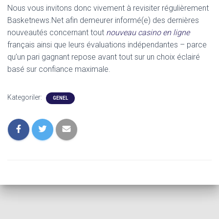
Nous vous invitons donc vivement à revisiter régulièrement
Basketnews.Net afin demeurer informé(e) des dernières
nouveautés concernant tout
nouveau casino en ligne
français ainsi que leurs évaluations indépendantes – parce
qu’un pari gagnant repose avant tout sur un choix éclairé
basé sur confiance maximale.​
Kategoriler:
GENEL