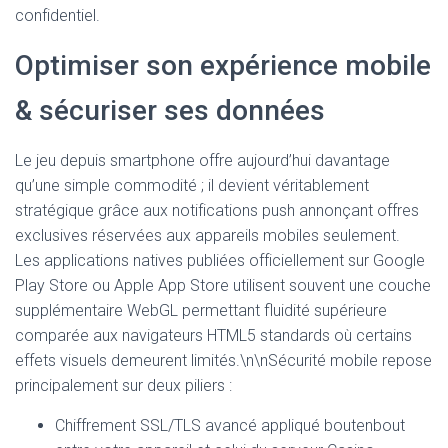
confidentiel.
Optimiser son expérience mobile
& sécuriser ses données
Le jeu depuis smartphone offre aujourd’hui davantage
qu’une simple commodité ; il devient véritablement
stratégique grâce aux notifications push annonçant offres
exclusives réservées aux appareils mobiles seulement.
Les applications natives publiées officiellement sur Google
Play Store ou Apple App Store utilisent souvent une couche
supplémentaire WebGL permettant fluidité supérieure
comparée aux navigateurs HTML5 standards où certains
effets visuels demeurent limités.\n\nSécurité mobile repose
principalement sur deux piliers :
Chiffrement SSL/TLS avancé appliqué bout­en­bout