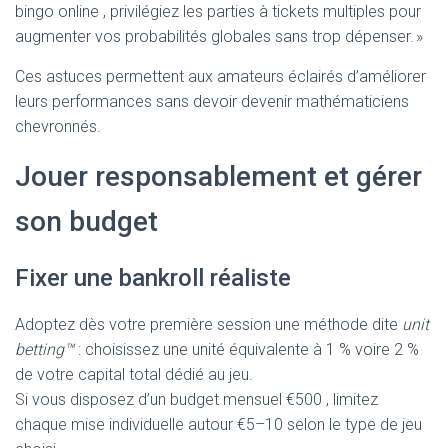
bingo online , privilégiez les parties à tickets multiples pour
augmenter vos probabilités globales sans trop dépenser. »
Ces astuces permettent aux amateurs éclairés d’améliorer
leurs performances sans devoir devenir mathématiciens
chevronnés.
Jouer responsablement et gérer
son budget
Fixer une bankroll réaliste
Adoptez dès votre première session une méthode dite
unit
betting™
: choisissez une unité équivalente à 1 % voire 2 %
de votre capital total dédié au jeu.
Si vous disposez d’un budget mensuel €500 , limitez
chaque mise individuelle autour €5–10 selon le type de jeu