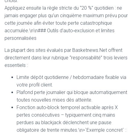
choisi.
Appliquez ensuite la règle stricte du “20 %” quotidien : ne
jamais engager plus qu’un cinquième maximum prévu pour
cette journée afin éviter toute perte catastrophique
accumulée.\n\n### Outils d’auto‑exclusion et limites
personnalisées
La plupart des sites évalués par Basketnews.Net offrent
directement dans leur rubrique “responsabilité” trois leviers
essentiels :
Limite dépôt quotidienne / hebdomadaire fixable via
votre profil client.
Plafond perte journalier qui bloque automatiquement
toutes nouvelles mises dès atteinte.
Fonction auto‑block temporel activable après X
pertes consécutives – typiquement cinq mains
perdues au blackjack déclenchent une pause
obligatoire de trente minutes.\n>`Exemple concret` :