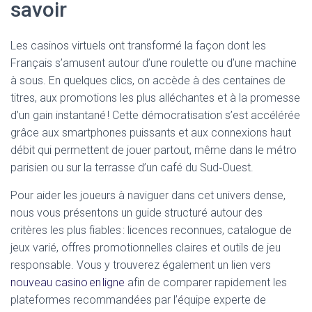
savoir
Les casinos virtuels ont transformé la façon dont les
Français s’amusent autour d’une roulette ou d’une machine
à sous. En quelques clics, on accède à des centaines de
titres, aux promotions les plus alléchantes et à la promesse
d’un gain instantané ! Cette démocratisation s’est accélérée
grâce aux smartphones puissants et aux connexions haut
débit qui permettent de jouer partout, même dans le métro
parisien ou sur la terrasse d’un café du Sud‑Ouest.
Pour aider les joueurs à naviguer dans cet univers dense,
nous vous présentons un guide structuré autour des
critères les plus fiables : licences reconnues, catalogue de
jeux varié, offres promotionnelles claires et outils de jeu
responsable. Vous y trouverez également un lien vers
nouveau casino en ligne
afin de comparer rapidement les
plateformes recommandées par l’équipe experte de