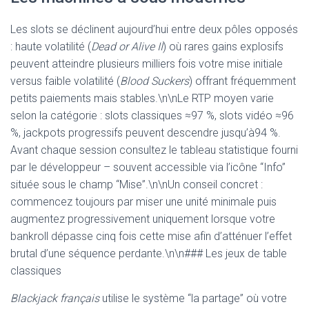
Les slots se déclinent aujourd’hui entre deux pôles opposés
: haute volatilité (
Dead or Alive II
) où rares gains explosifs
peuvent atteindre plusieurs milliers fois votre mise initiale
versus faible volatilité (
Blood Suckers
) offrant fréquemment
petits paiements mais stables.\n\nLe RTP moyen varie
selon la catégorie : slots classiques ≈97 %, slots vidéo ≈96
%, jackpots progressifs peuvent descendre jusqu’à94 %.
Avant chaque session consultez le tableau statistique fourni
par le développeur – souvent accessible via l’icône “Info”
située sous le champ “Mise”.\n\nUn conseil concret :
commencez toujours par miser une unité minimale puis
augmentez progressivement uniquement lorsque votre
bankroll dépasse cinq fois cette mise afin d’atténuer l’effet
brutal d’une séquence perdante.\n\n### Les jeux de table
classiques
Blackjack français
utilise le système “la partage” où votre