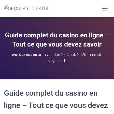
M
E
N
Ü
Y
Guide complet du casino en ligne –
Ü
A
Tout ce que vous devez savoir
Ç
/
wordpressauto
tarafından
27 Ocak 2026
tarihinde
K
yayınlandı
A
P
A
Guide complet du casino en
ligne – Tout ce que vous devez