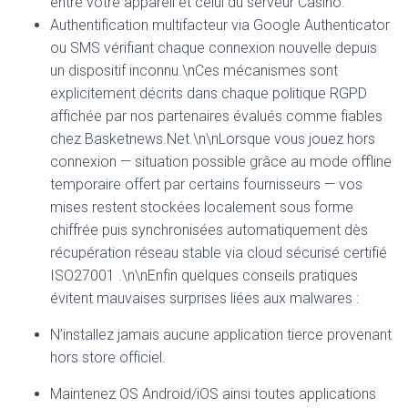
entre votre appareil et celui du serveur Casino.
Authentification multifacteur via Google Authenticator
ou SMS vérifiant chaque connexion nouvelle depuis
un dispositif inconnu.\nCes mécanismes sont
explicitement décrits dans chaque politique RGPD
affichée par nos partenaires évalués comme fiables
chez Basketnews.Net.\n\nLorsque vous jouez hors
connexion — situation possible grâce au mode offline
temporaire offert par certains fournisseurs — vos
mises restent stockées localement sous forme
chiffrée puis synchronisées automatiquement dès
récupération réseau stable via cloud sécurisé certifié
ISO27001 .\n\nEnfin quelques conseils pratiques
évitent mauvaises surprises liées aux malwares :
N’installez jamais aucune application tierce provenant
hors store officiel.
Maintenez OS Android/iOS ainsi toutes applications