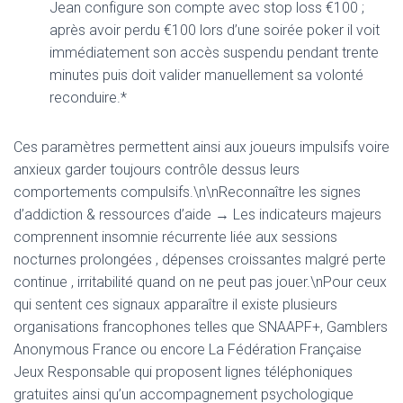
Jean configure son compte avec stop loss €100 ;
après avoir perdu €100 lors d’une soirée poker il voit
immédiatement son accès suspendu pendant trente
minutes puis doit valider manuellement sa volonté
reconduire.*
Ces paramètres permettent ainsi aux joueurs impulsifs voire
anxieux garder toujours contrôle dessus leurs
comportements compulsifs.\n\nReconnaître les signes
d’addiction & ressources d’aide → Les indicateurs majeurs
comprennent insomnie récurrente liée aux sessions
nocturnes prolongées , dépenses croissantes malgré perte
continue , irritabilité quand on ne peut pas jouer.\nPour ceux
qui sentent ces signaux apparaître il existe plusieurs
organisations francophones telles que SNAAPF+, Gamblers
Anonymous France ou encore La Fédération Française
Jeux Responsable qui proposent lignes téléphoniques
gratuites ainsi qu’un accompagnement psychologique