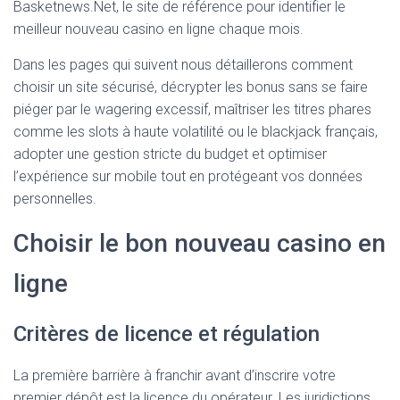
Basketnews.Net, le site de référence pour identifier le
meilleur nouveau casino en ligne chaque mois.
Dans les pages qui suivent nous détaillerons comment
choisir un site sécurisé, décrypter les bonus sans se faire
piéger par le wagering excessif, maîtriser les titres phares
comme les slots à haute volatilité ou le blackjack français,
adopter une gestion stricte du budget et optimiser
l’expérience sur mobile tout en protégeant vos données
personnelles.
Choisir le bon nouveau casino en
ligne
Critères de licence et régulation
La première barrière à franchir avant d’inscrire votre
premier dépôt est la licence du opérateur. Les juridictions