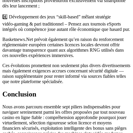
nouvelles inscriptions proviendront exclusivement via smartphone
dès leur lancement ;
4️⃣ Développement des jeux “skill‑based” mêlant stratégie
vidéo‑gaming & pari traditionnel – Pensez aux tournois eSports
intégrés où compétence joue autant rôle économique que hasard pur.
Basketnews.Net prévoit également qu’en raison du renforcement
réglementaire européen certaines licences locales devront offrir
davantage transparence quant aux algorithmes RNG utilisés dans
ces nouvelles expériences immersives.
Ces évolutions promettent non seulement plus divers divertissements
mais également exigences accrues concernant sécurité digitale —
raison supplémentaire pour rester informé via sources fiables telles
que notre plateforme spécialisée.
Conclusion
Nous avons parcouru ensemble sept piliers indispensables pour
naviguer sereinement parmi les offres proposées par tout nouveau
casino en ligne fiable : compréhension approfondie pourquoi jouer
virtuellement, sélection rigoureuse selon licence et moyens
financiers sécurisés, exploitation intelligente des bonus sans pièges