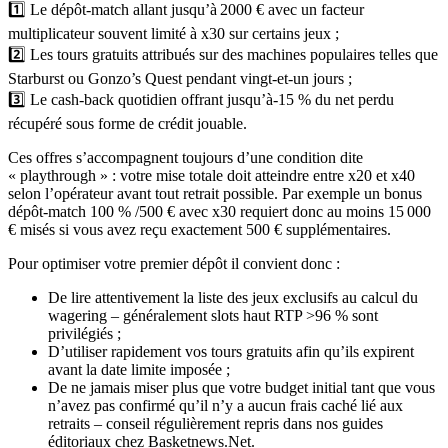
1️⃣ Le dépôt‑match allant jusqu’à 2000 € avec un facteur
multiplicateur souvent limité à x30 sur certains jeux ;
2️⃣ Les tours gratuits attribués sur des machines populaires telles que
Starburst ou Gonzo’s Quest pendant vingt‑et‑un jours ;
3️⃣ Le cash‑back quotidien offrant jusqu’à‑15 % du net perdu
récupéré sous forme de crédit jouable.
Ces offres s’accompagnent toujours d’une condition dite
« playthrough » : votre mise totale doit atteindre entre x20 et x40
selon l’opérateur avant tout retrait possible. Par exemple un bonus
dépôt‑match 100 % /500 € avec x30 requiert donc au moins 15 000
€ misés si vous avez reçu exactement 500 € supplémentaires.
Pour optimiser votre premier dépôt il convient donc :
De lire attentivement la liste des jeux exclusifs au calcul du
wagering – généralement slots haut RTP >96 % sont
privilégiés ;
D’utiliser rapidement vos tours gratuits afin qu’ils expirent
avant la date limite imposée ;
De ne jamais miser plus que votre budget initial tant que vous
n’avez pas confirmé qu’il n’y a aucun frais caché lié aux
retraits – conseil régulièrement repris dans nos guides
éditoriaux chez Basketnews.Net.