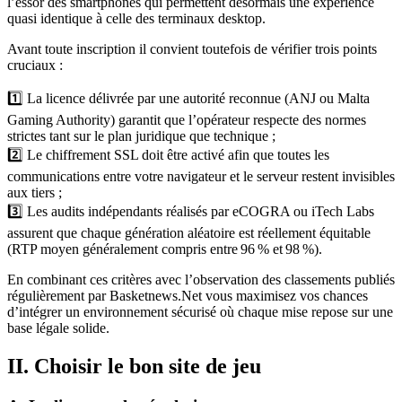
l’essor des smartphones qui permettent désormais une expérience
quasi identique à celle des terminaux desktop.
Avant toute inscription il convient toutefois de vérifier trois points
cruciaux :
1️⃣ La licence délivrée par une autorité reconnue (ANJ ou Malta
Gaming Authority) garantit que l’opérateur respecte des normes
strictes tant sur le plan juridique que technique ;
2️⃣ Le chiffrement SSL doit être activé afin que toutes les
communications entre votre navigateur et le serveur restent invisibles
aux tiers ;
3️⃣ Les audits indépendants réalisés par eCOGRA ou iTech Labs
assurent que chaque génération aléatoire est réellement équitable
(RTP moyen généralement compris entre 96 % et 98 %).
En combinant ces critères avec l’observation des classements publiés
régulièrement par Basketnews.Net vous maximisez vos chances
d’intégrer un environnement sécurisé où chaque mise repose sur une
base légale solide.
II. Choisir le bon site de jeu