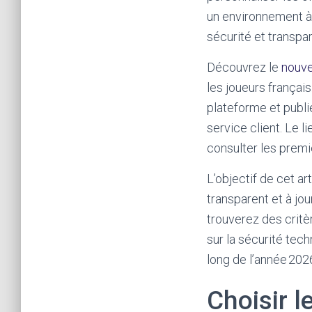
un environnement à l
sécurité et transpa
Découvrez le
nouve
les joueurs françai
plateforme et publi
service client. Le 
consulter les prem
L’objectif de cet a
transparent et à jou
trouverez des critè
sur la sécurité tec
long de l’année 202
Choisir l