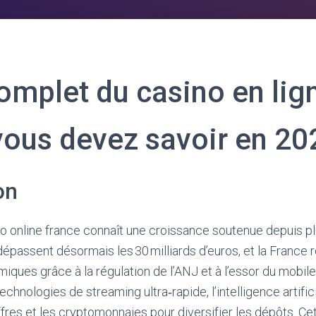
omplet du casino en lign
vous devez savoir en 20
on
 online france connaît une croissance soutenue depuis plu
passent désormais les 30 milliards d’euros, et la France r
miques grâce à la régulation de l’ANJ et à l’essor du mobil
echnologies de streaming ultra‑rapide, l’intelligence artific
ffres et les cryptomonnaies pour diversifier les dépôts. Ce