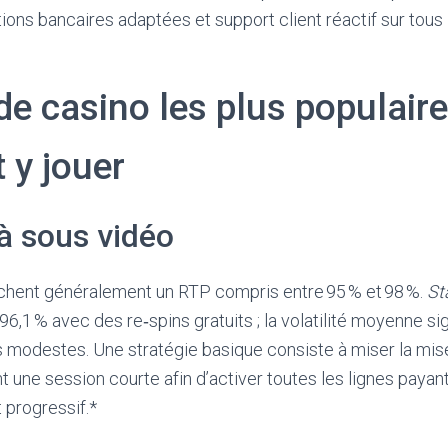
tions bancaires adaptées et support client réactif sur tous 
de casino les plus populaire
y jouer
à sous vidéo
ichent généralement un RTP compris entre 95 % et 98 %.
St
,1 % avec des re‑spins gratuits ; la volatilité moyenne sig
s modestes. Une stratégie basique consiste à miser la mi
 une session courte afin d’activer toutes les lignes payant
 progressif.*