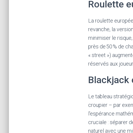
Roulette 
La roulette europée
revanche, la version
minimiser le risque,
près de 50 % de cha
« street ») augment
réservés aux joueurs
Blackjack 
Le tableau stratégi
croupier – par exem
l’espérance mathéma
cruciale : séparer 
naturel avec une mi