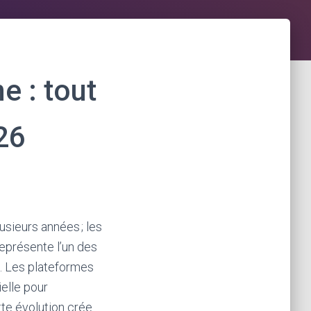
e : tout
26
sieurs années ; les
eprésente l’un des
e. Les plateformes
ielle pour
tte évolution crée