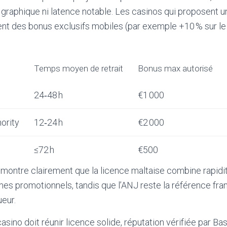
graphique ni latence notable. Les casinos qui proposent u
ent des bonus exclusifs mobiles (par exemple +10 % sur le
Temps moyen de retrait
Bonus max autorisé
24‑48 h
€1 000
ority
12‑24 h
€2 000
≤72 h
€500
ontre clairement que la licence maltaise combine rapidit
s promotionnels, tandis que l’ANJ reste la référence fra
ueur.
asino doit réunir licence solide, réputation vérifiée par B