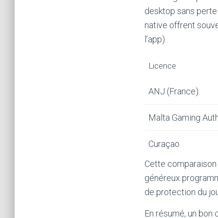
desktop sans perte 
native offrent souv
l’app).
Licence
ANJ (France)
Malta Gaming Auth
Curaçao
Cette comparaison m
généreux programme
de protection du jo
En résumé, un bon c