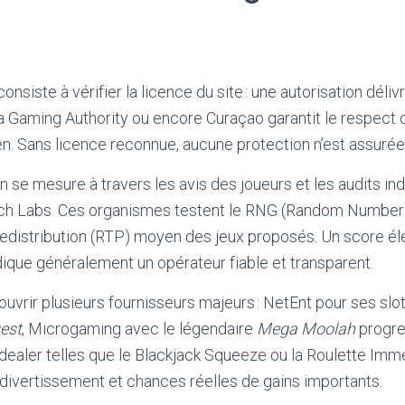
nsiste à vérifier la licence du site : une autorisation déliv
a Gaming Authority ou encore Curaçao garantit le respect 
n. Sans licence reconnue, aucune protection n’est assurée 
on se mesure à travers les avis des joueurs et les audits i
ch Labs. Ces organismes testent le RNG (Random Number 
 redistribution (RTP) moyen des jeux proposés. Un score é
que généralement un opérateur fiable et transparent.
uvrir plusieurs fournisseurs majeurs : NetEnt pour ses slots
est
, Microgaming avec le légendaire
Mega Moolah
progre
e dealer telles que le Blackjack Squeeze ou la Roulette Imme
 divertissement et chances réelles de gains importants.