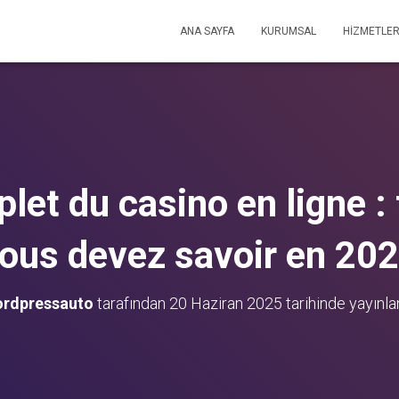
ANA SAYFA
KURUMSAL
HİZMETLER
let du casino en ligne : 
ous devez savoir en 20
rdpressauto
tarafından
20 Haziran 2025
tarihinde yayınla