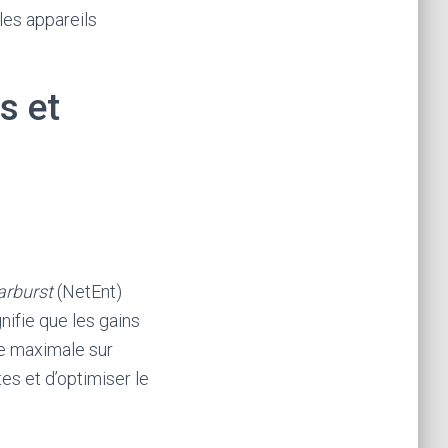
les appareils
s et
arburst
(NetEnt)
nifie que les gains
se maximale sur
es et d’optimiser le