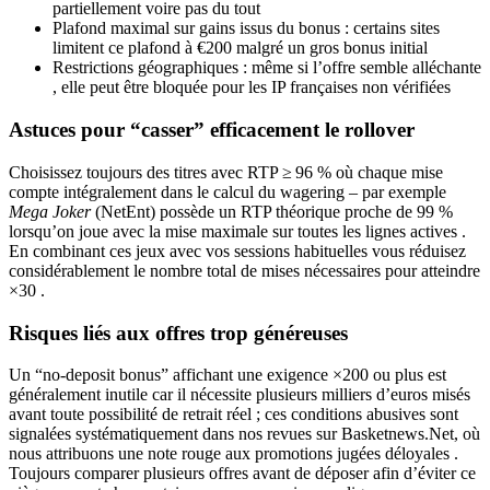
partiellement voire pas du tout
Plafond maximal sur gains issus du bonus : certains sites
limitent ce plafond à €200 malgré un gros bonus initial
Restrictions géographiques : même si l’offre semble alléchante
, elle peut être bloquée pour les IP françaises non vérifiées
Astuces pour “casser” efficacement le rollover
Choisissez toujours des titres avec RTP ≥ 96 % où chaque mise
compte intégralement dans le calcul du wagering – par exemple
Mega Joker
(NetEnt) possède un RTP théorique proche de 99 %
lorsqu’on joue avec la mise maximale sur toutes les lignes actives .
En combinant ces jeux avec vos sessions habituelles vous réduisez
considérablement le nombre total de mises nécessaires pour atteindre
×30 .
Risques liés aux offres trop généreuses
Un “no‑deposit bonus” affichant une exigence ×200 ou plus est
généralement inutile car il nécessite plusieurs milliers d’euros misés
avant toute possibilité de retrait réel ; ces conditions abusives sont
signalées systématiquement dans nos revues sur Basketnews.Net, où
nous attribuons une note rouge aux promotions jugées déloyales .
Toujours comparer plusieurs offres avant de déposer afin d’éviter ce