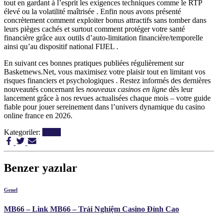
tout en gardant à l’esprit les exigences techniques comme le RTP
élevé ou la volatilité maîtrisée . Enfin nous avons présenté
concrètement comment exploiter bonus attractifs sans tomber dans
leurs pièges cachés et surtout comment protéger votre santé
financière grâce aux outils d’auto‑limitation financière/temporelle
ainsi qu’au dispositif national FIJEL .
En suivant ces bonnes pratiques publiées régulièrement sur
Basketnews.Net, vous maximisez votre plaisir tout en limitant vos
risques financiers et psychologiques . Restez informés des dernières
nouveautés concernant les
nouveaux casinos en ligne
dès leur
lancement grâce à nos revues actualisées chaque mois – votre guide
fiable pour jouer sereinement dans l’univers dynamique du casino
online france en 2026.​
Kategoriler:
Genel
Benzer yazılar
Genel
MB66 – Link MB66 – Trải Nghiệm Casino Đỉnh Cao