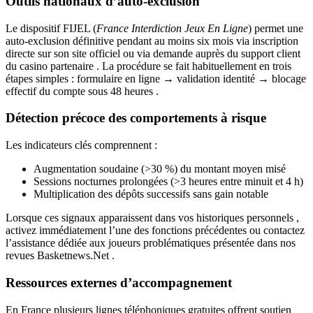
Outils nationaux d’auto‑exclusion
Le dispositif FIJEL (
France Interdiction Jeux En Ligne
) permet une
auto‑exclusion définitive pendant au moins six mois via inscription
directe sur son site officiel ou via demande auprès du support client
du casino partenaire . La procédure se fait habituellement en trois
étapes simples : formulaire en ligne → validation identité → blocage
effectif du compte sous 48 heures .
Détection précoce des comportements à risque
Les indicateurs clés comprennent :
Augmentation soudaine (>30 %) du montant moyen misé
Sessions nocturnes prolongées (>3 heures entre minuit et 4 h)
Multiplication des dépôts successifs sans gain notable
Lorsque ces signaux apparaissent dans vos historiques personnels ,
activez immédiatement l’une des fonctions précédentes ou contactez
l’assistance dédiée aux joueurs problématiques présentée dans nos
revues Basketnews.Net .
Ressources externes d’accompagnement
En France plusieurs lignes téléphoniques gratuites offrent soutien