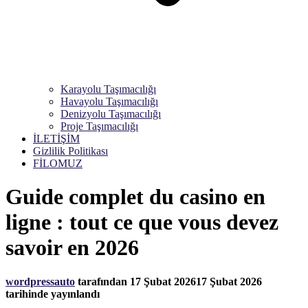
Karayolu Taşımacılığı
Havayolu Taşımacılığı
Denizyolu Taşımacılığı
Proje Taşımacılığı
İLETİŞİM
Gizlilik Politikası
FİLOMUZ
Guide complet du casino en
ligne : tout ce que vous devez
savoir en 2026
wordpressauto
tarafından
17 Şubat 2026
17 Şubat 2026
tarihinde yayınlandı