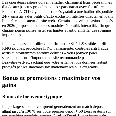
Les opérateurs agréés doivent afficher clairement leurs programmes
d’aide aux joueurs problématiques : partenariat avec GamCare
France ou ADTPG garantit un accès gratuit à une hotline disponible
24/7 ainsi qu’à des outils d’auto‑exclusion intégrés directement dans
l’interface utilisateur du site web . Certains nouveaux casinos lancés
en 2026 proposent même des modules éducatifs interactifs afin que
chaque joueur puisse tester ses limites avant d’engager des sommes
importantes .
En suivant ces cinq piliers – chiffrement SSL/TLS visible, audits
RNG publiés, procédure KYC transparente, contrôles anti‑fraude
actifs et programmes sociaux certifiés – vous pouvez jouer
sereinement sur n’importe quel site recommandé par
Basketnews.Net, sachant que votre argent et vos données restent
protégés par les standards internationaux les plus exigeants .
Bonus et promotions : maximiser vos
gains
Bonus de bienvenue typique
Le package standard comprend généralement un match deposit
allant jusqu’à 100 % sur votre premier dépôt + 50 tours gratuits sur
une machine populaire comme
Book of Dead
. Les exigences de