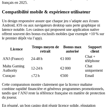
français en 2025.
Compatibilité mobile & expérience utilisateur
Un design responsive assure que chaque jeu s’adapte aux écrans
Android, iOS ou aux navigateurs desktop sans perte graphique ni
latence notable. Les casinos qui proposent une application native
offrent souvent des bonus exclusifs mobiles (par exemple +10 % sur
le premier dépôt via l’app).
Temps moyen de
Bonus max
Support
Licence
retrait
autorisé
client
Chat +
ANJ (France)
24‑48 h
€1 000
téléphone
Malta Gaming
Chat
12‑24 h
€2 000
Authority
uniquement
Curaçao
≤72 h
€500
Email
Cette comparaison montre clairement que la licence maltaise
combine rapidité financière et généreux programmes promotionnels,
tandis que l’ANJ reste la référence française en matière de protection
du joueur.
En résumé, un bon casino doit réunir licence solide, réputation