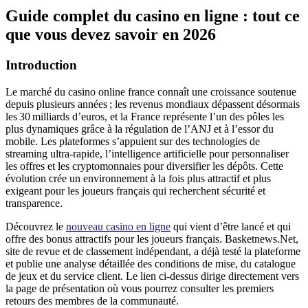
Guide complet du casino en ligne : tout ce
que vous devez savoir en 2026
Introduction
Le marché du casino online france connaît une croissance soutenue
depuis plusieurs années ; les revenus mondiaux dépassent désormais
les 30 milliards d’euros, et la France représente l’un des pôles les
plus dynamiques grâce à la régulation de l’ANJ et à l’essor du
mobile. Les plateformes s’appuient sur des technologies de
streaming ultra‑rapide, l’intelligence artificielle pour personnaliser
les offres et les cryptomonnaies pour diversifier les dépôts. Cette
évolution crée un environnement à la fois plus attractif et plus
exigeant pour les joueurs français qui recherchent sécurité et
transparence.
Découvrez le
nouveau casino en ligne
qui vient d’être lancé et qui
offre des bonus attractifs pour les joueurs français. Basketnews.Net,
site de revue et de classement indépendant, a déjà testé la plateforme
et publie une analyse détaillée des conditions de mise, du catalogue
de jeux et du service client. Le lien ci‑dessus dirige directement vers
la page de présentation où vous pourrez consulter les premiers
retours des membres de la communauté.