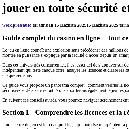
jouer en toute sécurité 
wordpressauto
tarafından
15 Haziran 2025
15 Haziran 2025
tarih
Guide complet du casino en ligne – Tout ce
Le jeu en ligne connaît une explosion sans précédent : des millions de 
montée en puissance s’explique par la facilité d’accès depuis un smartp
Dans cet univers très concurrentiel, il est essentiel de s’appuyer sur de
indépendant qui teste chaque offre, analyse les licences et classe les 
chaque semaine.
Ce guide vous propose un panorama complet : comment vérifier la licen
sécurisées et délais de retrait. Nous aborderons également le jeu resp
En suivant ces conseils avisés, vous pourrez naviguer sereinement entr
Section 1 – Comprendre les licences et la ré
Une licence de jeu est le passe‑port légal qui autorise un opérateur à 