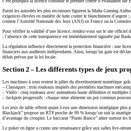
c’est pourquoi la licence constitue le premier critère d’évaluation sur
Parmi les autorités les plus reconnues figurent la Malta Gaming Aut
exigences élevées en matière de lutte contre le blanchiment d’argent 
comme l’Autorité Nationale des Jeux (ANJ) en France ou la Commissio
Pour vérifier la validité d’une licence, rendez‑vous sur le site officiel
; l’absence de cette transparence est immédiatement signalée par Bas
La régulation influence directement la protection financière : une lice
financiers aux auditeurs indépendants. Ainsi, lorsqu’un gain est décl
délais prévus par la loi locale.
Section 2 – Les différents types de jeux pro
Les machines à sous restent le pilier du divertissement numérique grâc
– Classiques : trois rouleaux inspirés des premières machines mécaniq
– Vidéo : cinq rouleaux avec animations haute définition et multiples
– Jackpots progressifs : chaque mise alimente un pot commun pouvant a
Les jeux de table offrent quant à eux une dimension stratégique plus 
Blackjack” propose un RTP proche de 99 % lorsqu’on suit la stratégie
d’avantage du croupier. Le baccarat “Punto Banco” attire surtout les 
Le poker en ligne a connu une renaissance grâce aux salles live‑stream