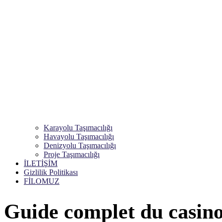
Karayolu Taşımacılığı
Havayolu Taşımacılığı
Denizyolu Taşımacılığı
Proje Taşımacılığı
İLETİŞİM
Gizlilik Politikası
FİLOMUZ
Guide complet du casino 