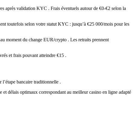
res après validation KYC . Frais éventuels autour de €0‑€2 selon la
ient toutefois selon votre statut KYC : jusqu’à €25 000/mois pour les
e au moment du change EUR/crypto . Les retraits prennent
rés et frais pouvant atteindre €15 .
 l’étape bancaire traditionnelle .
e et délais optimaux correspondant au meilleur casino en ligne adapté