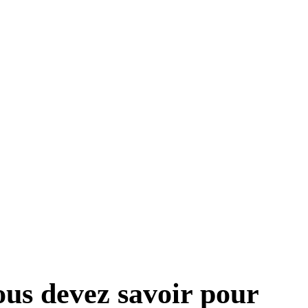
ous devez savoir pour