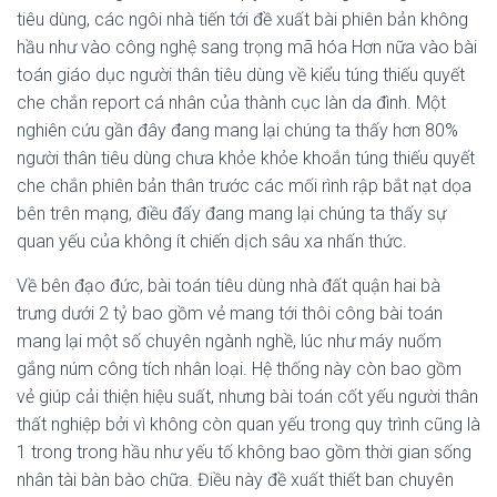
tiêu dùng, các ngôi nhà tiến tới đề xuất bài phiên bản không
hầu như vào công nghệ sang trọng mã hóa Hơn nữa vào bài
toán giáo dục người thân tiêu dùng về kiểu túng thiếu quyết
che chắn report cá nhân của thành cục làn da đình. Một
nghiên cứu gần đây đang mang lại chúng ta thấy hơn 80%
người thân tiêu dùng chưa khỏe khỏe khoắn túng thiếu quyết
che chắn phiên bản thân trước các mối rình rập bắt nạt dọa
bên trên mạng, điều đấy đang mang lại chúng ta thấy sự
quan yếu của không ít chiến dịch sâu xa nhấn thức.
Về bên đạo đức, bài toán tiêu dùng nhà đất quận hai bà
trưng dưới 2 tỷ bao gồm vẻ mang tới thôi công bài toán
mang lại một số chuyên ngành nghề, lúc như máy nuốm
gắng núm công tích nhân loại. Hệ thống này còn bao gồm
vẻ giúp cải thiện hiệu suất, nhưng bài toán cốt yếu người thân
thất nghiệp bởi vì không còn quan yếu trong quy trình cũng là
1 trong trong hầu như yếu tố không bao gồm thời gian sống
nhân tài bàn bào chữa. Điều này đề xuất thiết ban chuyên