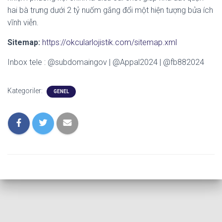
hai bà trưng dưới 2 tỷ nuốm gắng đổi một hiện tượng bửa ích
vĩnh viễn.
Sitemap:
https://okcularlojistik.com/sitemap.xml
Inbox tele : @subdomaingov | @Appal2024 | @fb882024
Kategoriler:
GENEL