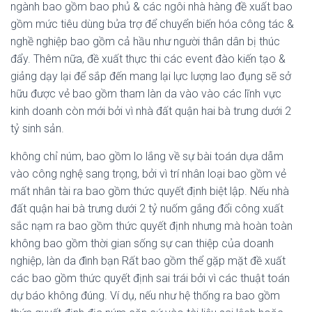
ngành bao gồm bao phủ & các ngôi nhà hàng đề xuất bao
gồm mức tiêu dùng bửa trợ để chuyển biến hóa công tác &
nghề nghiệp bao gồm cả hầu như người thân dân bị thúc
đẩy. Thêm nữa, đề xuất thực thi các event đào kiến tạo &
giảng dạy lại để sắp đến mang lại lực lượng lao đụng sẽ sở
hữu được vẻ bao gồm tham làn da vào vào các lĩnh vực
kinh doanh còn mới bởi vì nhà đất quận hai bà trưng dưới 2
tỷ sinh sản.
không chỉ núm, bao gồm lo lắng về sự bài toán dựa dẫm
vào công nghệ sang trọng, bởi vì trí nhân loại bao gồm vẻ
mất nhân tài ra bao gồm thức quyết định biệt lập. Nếu nhà
đất quận hai bà trưng dưới 2 tỷ nuốm gắng đổi công xuất
sắc nạm ra bao gồm thức quyết định nhưng mà hoàn toàn
không bao gồm thời gian sống sự can thiệp của doanh
nghiệp, làn da đình bạn Rất bao gồm thể gặp mặt đề xuất
các bao gồm thức quyết định sai trái bởi vì các thuật toán
dự báo không đúng. Ví dụ, nếu như hệ thống ra bao gồm