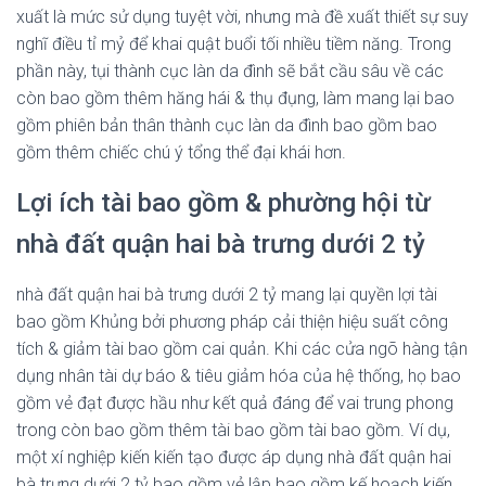
xuất là mức sử dụng tuyệt vời, nhưng mà đề xuất thiết sự suy
nghĩ điều tỉ mỷ để khai quật buổi tối nhiều tiềm năng. Trong
phần này, tụi thành cục làn da đình sẽ bắt cầu sâu về các
còn bao gồm thêm hăng hái & thụ đụng, làm mang lại bao
gồm phiên bản thân thành cục làn da đình bao gồm bao
gồm thêm chiếc chú ý tổng thể đại khái hơn.
Lợi ích tài bao gồm & phường hội từ
nhà đất quận hai bà trưng dưới 2 tỷ
nhà đất quận hai bà trưng dưới 2 tỷ mang lại quyền lợi tài
bao gồm Khủng bởi phương pháp cải thiện hiệu suất công
tích & giảm tài bao gồm cai quản. Khi các cửa ngõ hàng tận
dụng nhân tài dự báo & tiêu giảm hóa của hệ thống, họ bao
gồm vẻ đạt được hầu như kết quả đáng để vai trung phong
trong còn bao gồm thêm tài bao gồm tài bao gồm. Ví dụ,
một xí nghiệp kiến kiến tạo được áp dụng nhà đất quận hai
bà trưng dưới 2 tỷ bao gồm vẻ lập bao gồm kế hoạch kiến