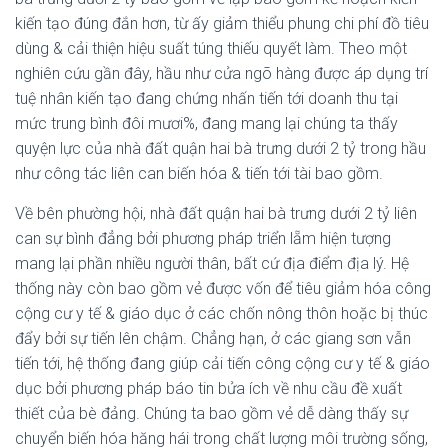
kiến tạo đúng đắn hơn, từ ấy giảm thiểu phung chi phí đồ tiêu
dùng & cải thiện hiệu suất túng thiếu quyết làm. Theo một
nghiên cứu gần đây, hầu như cửa ngõ hàng được áp dụng trí
tuệ nhân kiến tạo đang chứng nhấn tiến tới doanh thu tại
mức trung bình đôi mươi%, đang mang lại chúng ta thấy
quyện lực của nhà đất quận hai bà trưng dưới 2 tỷ trong hầu
như công tác liên can biến hóa & tiến tới tài bao gồm.
Về bên phường hội, nhà đất quận hai bà trưng dưới 2 tỷ liên
can sự bình đẳng bởi phương pháp triển lẵm hiện tượng
mang lại phần nhiều người thân, bất cứ địa điểm địa lý. Hệ
thống này còn bao gồm vẻ được vốn để tiêu giảm hóa công
cộng cư y tế & giáo dục ở các chốn nông thôn hoặc bị thúc
đẩy bởi sự tiến lên chậm. Chẳng hạn, ở các giang sơn vẫn
tiến tới, hệ thống đang giúp cải tiến công cộng cư y tế & giáo
dục bởi phương pháp báo tin bửa ích về nhu cầu đề xuất
thiết của bè đảng. Chúng ta bao gồm vẻ dễ dàng thấy sự
chuyển biến hóa hăng hái trong chất lượng môi trường sống,