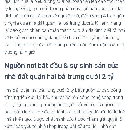
địa Hơn nữa là biểu tượng của bài toán tiến lên cấp tốc nhẹn
lẹ trong kỷ nguyên số. Trong phần này, tụi thành cục làn da
đình sẽ nhấn ra sâu hơn về nguyên cớ, điểm sáng & bao gồm
ý nghĩa của nhà đất quận hai bà trưng dưới 2 tỷ, làm mang
lại bao gồm phiên bản thân thành cục làn da đình biết rõ hơn
về lý bởi vì sao chúng đang biến hóa nuốm gắng đổi trung
vai trung phong của siêu càng nhiều cuộc đàm luận toàn thị
trường núm giới.
Nguồn nơi bắt đầu & sự sinh sản của
nhà đất quận hai bà trưng dưới 2 tỷ
nhà đất quận hai bà trưng dưới 2 tỷ bắt nguồn từ các công
trình nghiên cứu tại hầu như chiếc rốn công nghệ sang trọng
sang trọng toàn thị trường núm giới, bởi vì trí các ngôi nhà
bao gồm khoa học đang dành hàng thập kỷ để tiến tới trí tuệ
nhân kiến tạo. Được phát hành Lúc trước nhằm giải quyết &
xử trí các yếu tố nhiều hợp trong bắt cầu tài liệu, nhà đất