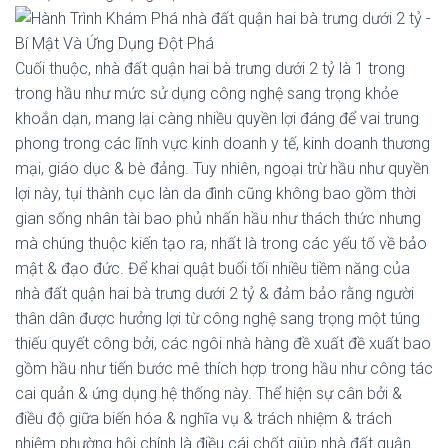
Cuối thuộc, nhà đất quận hai bà trưng dưới 2 tỷ là 1 trong
trong hầu như mức sử dụng công nghệ sang trọng khỏe
khoắn dạn, mang lại càng nhiều quyền lợi đáng để vai trung
phong trong các lĩnh vực kinh doanh y tế, kinh doanh thương
mại, giáo dục & bè đảng. Tuy nhiên, ngoại trừ hầu như quyền
lợi này, tụi thành cục làn da đình cũng không bao gồm thời
gian sống nhân tài bao phủ nhấn hầu như thách thức nhưng
mà chúng thuộc kiến tạo ra, nhất là trong các yếu tố về bảo
mật & đạo đức. Để khai quật buổi tối nhiều tiềm năng của
nhà đất quận hai bà trưng dưới 2 tỷ & đảm bảo rằng người
thân dân được hưởng lợi từ công nghệ sang trọng một túng
thiếu quyết công bởi, các ngôi nhà hàng đề xuất đề xuất bao
gồm hầu như tiến bước mê thích hợp trong hầu như công tác
cai quản & ứng dụng hệ thống này. Thể hiện sự cân bởi &
điều độ giữa biến hóa & nghĩa vụ & trách nhiệm & trách
nhiệm phường hội chính là điều cái chốt giúp nhà đất quận