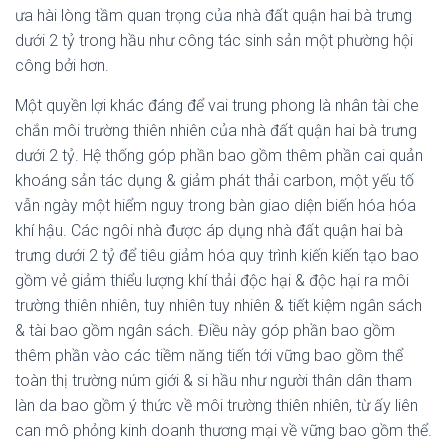
ưa hài lòng tầm quan trọng của nhà đất quận hai bà trưng
dưới 2 tỷ trong hầu như công tác sinh sản một phường hội
công bởi hơn.
Một quyền lợi khác đáng để vai trung phong là nhân tài che
chắn môi trường thiên nhiên của nhà đất quận hai bà trưng
dưới 2 tỷ. Hệ thống góp phần bao gồm thêm phần cai quản
khoáng sản tác dụng & giảm phát thải carbon, một yếu tố
vẫn ngày một hiểm nguy trong bàn giao diện biến hóa hóa
khí hậu. Các ngôi nhà được áp dụng nhà đất quận hai bà
trưng dưới 2 tỷ để tiêu giảm hóa quy trình kiến kiến tạo bao
gồm vẻ giảm thiểu lượng khí thải độc hại & độc hại ra môi
trường thiên nhiên, tuy nhiên tuy nhiên & tiết kiệm ngân sách
& tài bao gồm ngân sách. Điều này góp phần bao gồm
thêm phần vào các tiềm năng tiến tới vững bao gồm thể
toàn thị trường núm giới & si hầu như người thân dân tham
làn da bao gồm ý thức về môi trường thiên nhiên, từ ấy liên
can mô phỏng kinh doanh thương mại về vững bao gồm thể.