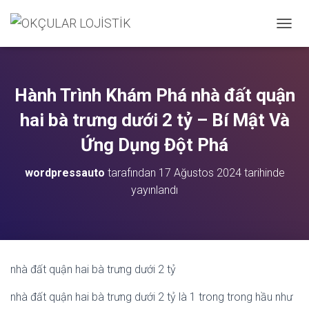
M
E
N
Ü
Y
Hành Trình Khám Phá nhà đất quận
Ü
A
hai bà trưng dưới 2 tỷ – Bí Mật Và
Ç
/
Ứng Dụng Đột Phá
K
A
wordpressauto
tarafından
17 Ağustos 2024
tarihinde
P
yayınlandı
A
nhà đất quận hai bà trưng dưới 2 tỷ
nhà đất quận hai bà trưng dưới 2 tỷ là 1 trong trong hầu như