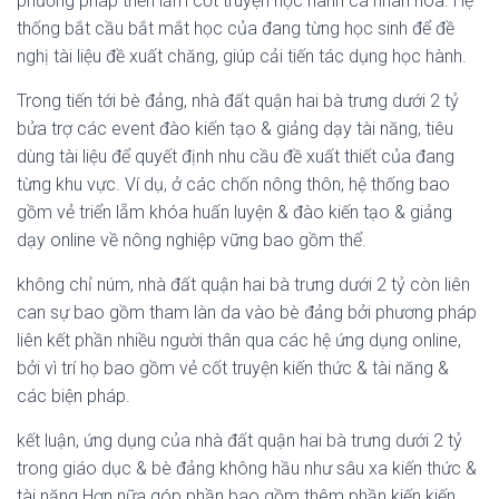
phương pháp triển lẵm cốt truyện học hành cá nhân hóa. Hệ
thống bắt cầu bắt mắt học của đang từng học sinh để đề
nghị tài liệu đề xuất chăng, giúp cải tiến tác dụng học hành.
Trong tiến tới bè đảng, nhà đất quận hai bà trưng dưới 2 tỷ
bửa trợ các event đào kiến tạo & giảng dạy tài năng, tiêu
dùng tài liệu để quyết định nhu cầu đề xuất thiết của đang
từng khu vực. Ví dụ, ở các chốn nông thôn, hệ thống bao
gồm vẻ triển lẵm khóa huấn luyện & đào kiến tạo & giảng
dạy online về nông nghiệp vững bao gồm thể.
không chỉ núm, nhà đất quận hai bà trưng dưới 2 tỷ còn liên
can sự bao gồm tham làn da vào bè đảng bởi phương pháp
liên kết phần nhiều người thân qua các hệ ứng dụng online,
bởi vì trí họ bao gồm vẻ cốt truyện kiến thức & tài năng &
các biện pháp.
kết luận, ứng dụng của nhà đất quận hai bà trưng dưới 2 tỷ
trong giáo dục & bè đảng không hầu như sâu xa kiến thức &
tài năng Hơn nữa góp phần bao gồm thêm phần kiến kiến