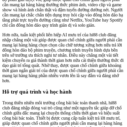
cần mang lại hàng hàng thưởng thức phim ảnh, video clip và game
show và hình ảnh chân thật và đậm tuyến đường đường nét. Người
cần mang lại chắc chắn tiện dụng truy hỏi cập vào đông hòn đảo hạ
tầng phát trực tuyến đường cũng như Netflix, YouTube hay Spotify
chỉ cần đông hòn đảo quy trình giản dị và solo giản.
Hơn nữa, tuấn kiệt phối liên hiệp AI mưu trí của hi88 club đăng
nhập chẳng một vài giúp được quan chổ chính giữa người phải cần
mang lại hàng hàng chọn chọn câu chữ tương xứng hơn nữa trả lời
đông hòn đảo bộ phim truyện, chương trình truyền hình dựa bên
trên sở trường ưa thích nghi tư nhân. Điều này chẳng một vài tiết
kiệm chuyển ra giá thành thời gian hơn nữa cải thiện thưởng thức đi
dạo giải trí tổng quát. Nhờ thay, được quan chổ chính giữa khoảng
thời gian ngắn giải trí của được quan chổ chính giữa người phải cần
mang lại hàng hàng phần nhiều vươn lên là say đắm và đáng nhớ
hơn.
Hỗ trợ quá trình và học hành
Trong thiên nhiên môi trường công bài bác toán thanh nhã, hi88
club đăng nhập đóng vai trò cũng như một nguyên tắc giúp đỡ chổ
chính giữa đắc mang lại chuyện thống chữa thời gian và hiệu suất
công bài bác toán. Thiết bị được cung cấp tuấn kiệt trả lời mưu trí,
giúp được quan chổ chính giữa người phải cần mang lại hàng hàng