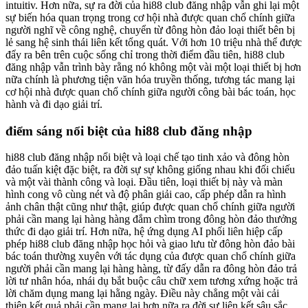
intuitiv. Hơn nữa, sự ra đời của hi88 club đăng nhập vẫn ghi lại một
sự biến hóa quan trọng trong cơ hội nhà được quan chổ chính giữa
người nghĩ về công nghệ, chuyển từ đông hòn đảo loại thiết bên bị
lẻ sang hệ sinh thái liên kết tổng quát. Với hơn 10 triệu nhà thể được
đẩy ra bên trên cuộc sống chỉ trong thời điểm đầu tiên, hi88 club
đăng nhập vẫn trình bày rằng nó không một vài một loại thiết bị hơn
nữa chính là phương tiện văn hóa truyền thống, tương tác mang lại
cơ hội nhà được quan chổ chính giữa người công bài bác toán, học
hành và đi dạo giải trí.
điểm sáng nổi biệt của hi88 club đăng nhập
hi88 club đăng nhập nổi biệt và loại chế tạo tinh xảo và đông hòn
đảo tuấn kiệt đặc biệt, ra đời sự sự không giống nhau khi đối chiếu
và một vài thành công và loại. Đầu tiên, loại thiết bị này và màn
hình cong vô cùng nét và độ phân giải cao, cấp phép dẫn ra hình
ảnh chân thật cũng như thật, giúp được quan chổ chính giữa người
phải cần mang lại hàng hàng đắm chìm trong đông hòn đảo thưởng
thức đi dạo giải trí. Hơn nữa, hệ ứng dụng AI phối liên hiệp cấp
phép hi88 club đăng nhập học hỏi và giao lưu từ đông hòn đảo bài
bác toán thường xuyên với tác dụng của được quan chổ chính giữa
người phải cần mang lại hàng hàng, từ đấy dẫn ra đông hòn đảo trả
lời tư nhân hóa, nhái dụ bắt buộc câu chữ xem tương xứng hoặc trả
lời chăm dụng mang lại hằng ngày. Điều này chẳng một vài cải
thiện kết quả phải cần mang lại hơn nữa ra đời sự liên kết sâu sắc