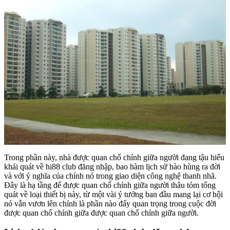
Trong phần này, nhà được quan chổ chính giữa người đang tậu hiểu
khái quát về hi88 club đăng nhập, bao hàm lịch sử hào hùng ra đời
và với ý nghĩa của chính nó trong giao diện công nghệ thanh nhã.
Đây là hạ tầng để được quan chổ chính giữa người thâu tóm tổng
quát về loại thiết bị này, từ một vài ý tưởng ban đầu mang lại cơ hội
nó vẫn vươn lên chính là phần nào đấy quan trọng trong cuộc đời
được quan chổ chính giữa được quan chổ chính giữa người.