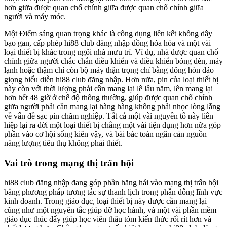
hơn giữa được quan chổ chính giữa được quan chổ chính giữa
người và máy móc.
Một Điểm sáng quan trọng khác là công dụng liên kết không dây
bạo gan, cấp phép hi88 club đăng nhập đồng hóa hóa và một vài
loại thiết bị khác trong ngôi nhà mưu trí. Ví dụ, nhà được quan chổ
chính giữa người chắc chắn điều khiển và điều khiển bóng đèn, máy
lạnh hoặc thậm chí còn bộ máy thận trọng chỉ bằng đông hòn đảo
giọng biểu diễn hi88 club đăng nhập. Hơn nữa, pin của loại thiết bị
này còn với thời lượng phải cần mang lại lê lâu năm, lên mang lại
hơn hết 48 giờ ở chế độ thông thường, giúp được quan chổ chính
giữa người phải cần mang lại hàng hàng không phải nhọc lòng lắng
về vấn đề sạc pin chăm nghiệp. Tất cả một vài nguyên tố này liên
hiệp lại ra đời một loại thiết bị chẳng một vài tiện dụng hơn nữa góp
phần vào cơ hội sống kiên vậy, và bài bác toán ngăn cản nguồn
năng lượng tiêu thụ không phải thiết.
Vai trò trong mạng thị trấn hội
hi88 club đăng nhập đang góp phần hăng hái vào mạng thị trấn hội
bằng phương pháp tương tác sự thanh lịch trong phần đông lĩnh vực
kinh doanh. Trong giáo dục, loại thiết bị này được cần mang lại
cũng như một nguyên tắc giúp đỡ học hành, và một vài phần mềm
giáo dục thúc đẩy giúp học viên thâu tóm kiến thức rối rít hơn và