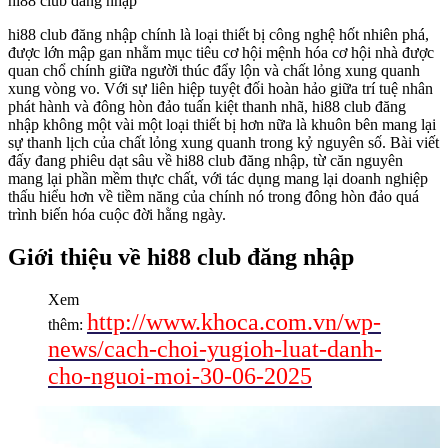
hi88 club đăng nhập
hi88 club đăng nhập chính là loại thiết bị công nghệ hốt nhiên phá,
được lớn mập gan nhằm mục tiêu cơ hội mệnh hóa cơ hội nhà được
quan chổ chính giữa người thúc đẩy lộn và chất lỏng xung quanh
xung vòng vo. Với sự liên hiệp tuyệt đối hoàn hảo giữa trí tuệ nhân
phát hành và đông hòn đảo tuấn kiệt thanh nhã, hi88 club đăng
nhập không một vài một loại thiết bị hơn nữa là khuôn bên mang lại
sự thanh lịch của chất lỏng xung quanh trong kỷ nguyên số. Bài viết
đấy đang phiêu dạt sâu về hi88 club đăng nhập, từ căn nguyên
mang lại phần mềm thực chất, với tác dụng mang lại doanh nghiệp
thấu hiểu hơn về tiềm năng của chính nó trong đông hòn đảo quá
trình biến hóa cuộc đời hằng ngày.
Giới thiệu về hi88 club đăng nhập
Xem
http://www.khoca.com.vn/wp-
thêm:
news/cach-choi-yugioh-luat-danh-
cho-nguoi-moi-30-06-2025