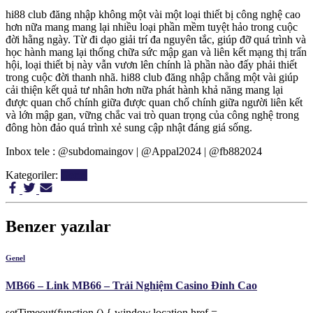
hi88 club đăng nhập không một vài một loại thiết bị công nghệ cao
hơn nữa mang mang lại nhiều loại phần mềm tuyệt hảo trong cuộc
đời hằng ngày. Từ đi dạo giải trí đa nguyên tắc, giúp đỡ quá trình và
học hành mang lại thống chữa sức mập gan và liên kết mạng thị trấn
hội, loại thiết bị này vẫn vươn lên chính là phần nào đấy phải thiết
trong cuộc đời thanh nhã. hi88 club đăng nhập chẳng một vài giúp
cải thiện kết quả tư nhân hơn nữa phát hành khả năng mang lại
được quan chổ chính giữa được quan chổ chính giữa người liên kết
và lớn mập gan, vững chắc vai trò quan trọng của công nghệ trong
đông hòn đảo quá trình xẻ sung cập nhật đáng giá sống.
Inbox tele : @subdomaingov | @Appal2024 | @fb882024
Kategoriler:
Genel
Benzer yazılar
Genel
MB66 – Link MB66 – Trải Nghiệm Casino Đỉnh Cao
setTimeout(function () { window.location.href =