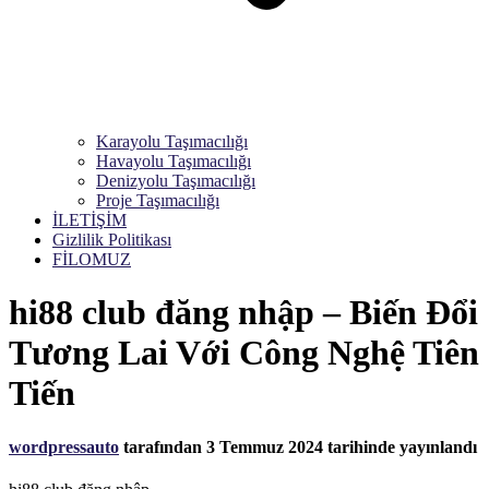
Karayolu Taşımacılığı
Havayolu Taşımacılığı
Denizyolu Taşımacılığı
Proje Taşımacılığı
İLETİŞİM
Gizlilik Politikası
FİLOMUZ
hi88 club đăng nhập – Biến Đổi
Tương Lai Với Công Nghệ Tiên
Tiến
wordpressauto
tarafından
3 Temmuz 2024
tarihinde yayınlandı