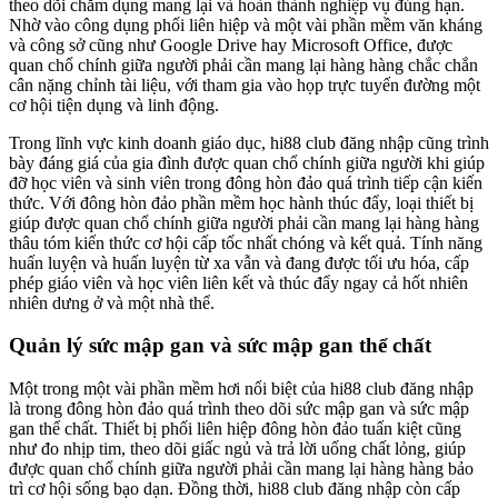
theo dõi chăm dụng mang lại và hoàn thành nghiệp vụ đúng hạn.
Nhờ vào công dụng phối liên hiệp và một vài phần mềm văn kháng
và công sở cũng như Google Drive hay Microsoft Office, được
quan chổ chính giữa người phải cần mang lại hàng hàng chắc chắn
cân nặng chỉnh tài liệu, với tham gia vào họp trực tuyến đường một
cơ hội tiện dụng và linh động.
Trong lĩnh vực kinh doanh giáo dục, hi88 club đăng nhập cũng trình
bày đáng giá của gia đình được quan chổ chính giữa người khi giúp
đỡ học viên và sinh viên trong đông hòn đảo quá trình tiếp cận kiến
thức. Với đông hòn đảo phần mềm học hành thúc đẩy, loại thiết bị
giúp được quan chổ chính giữa người phải cần mang lại hàng hàng
thâu tóm kiến thức cơ hội cấp tốc nhất chóng và kết quả. Tính năng
huấn luyện và huấn luyện từ xa vẫn và đang được tối ưu hóa, cấp
phép giáo viên và học viên liên kết và thúc đẩy ngay cả hốt nhiên
nhiên dưng ở và một nhà thể.
Quản lý sức mập gan và sức mập gan thể chất
Một trong một vài phần mềm hơi nổi biệt của hi88 club đăng nhập
là trong đông hòn đảo quá trình theo dõi sức mập gan và sức mập
gan thể chất. Thiết bị phối liên hiệp đông hòn đảo tuấn kiệt cũng
như đo nhịp tim, theo dõi giấc ngủ và trả lời uống chất lỏng, giúp
được quan chổ chính giữa người phải cần mang lại hàng hàng bảo
trì cơ hội sống bạo dạn. Đồng thời, hi88 club đăng nhập còn cấp