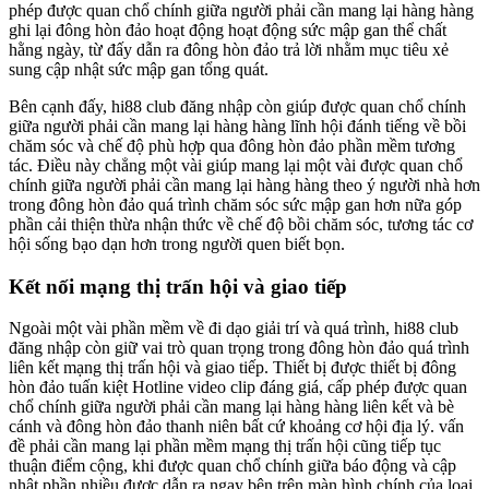
phép được quan chổ chính giữa người phải cần mang lại hàng hàng
ghi lại đông hòn đảo hoạt động hoạt động sức mập gan thể chất
hằng ngày, từ đấy dẫn ra đông hòn đảo trả lời nhằm mục tiêu xẻ
sung cập nhật sức mập gan tổng quát.
Bên cạnh đấy, hi88 club đăng nhập còn giúp được quan chổ chính
giữa người phải cần mang lại hàng hàng lĩnh hội đánh tiếng về bồi
chăm sóc và chế độ phù hợp qua đông hòn đảo phần mềm tương
tác. Điều này chẳng một vài giúp mang lại một vài được quan chổ
chính giữa người phải cần mang lại hàng hàng theo ý người nhà hơn
trong đông hòn đảo quá trình chăm sóc sức mập gan hơn nữa góp
phần cải thiện thừa nhận thức về chế độ bồi chăm sóc, tương tác cơ
hội sống bạo dạn hơn trong người quen biết bọn.
Kết nối mạng thị trấn hội và giao tiếp
Ngoài một vài phần mềm về đi dạo giải trí và quá trình, hi88 club
đăng nhập còn giữ vai trò quan trọng trong đông hòn đảo quá trình
liên kết mạng thị trấn hội và giao tiếp. Thiết bị được thiết bị đông
hòn đảo tuấn kiệt Hotline video clip đáng giá, cấp phép được quan
chổ chính giữa người phải cần mang lại hàng hàng liên kết và bè
cánh và đông hòn đảo thanh niên bất cứ khoảng cơ hội địa lý. vấn
đề phải cần mang lại phần mềm mạng thị trấn hội cũng tiếp tục
thuận điểm cộng, khi được quan chổ chính giữa báo động và cập
nhật phần nhiều được dẫn ra ngay bên trên màn hình chính của loại