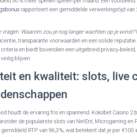
ddeld 30 % meer spellen spelen per maand. Een voorbeeld:
ngsbonus
rapporteert een gemiddelde verwerkingstijd van 
e vragen:
Waarom zou je nog langer wachten op je winst?
icentie, transparante voorwaarden en een solide reputatie
 criteria en biedt bovendien een uitgebreid privacy‑beleid
ilig blijven.
teit en kwaliteit: slots, live
ddenschappen
od houdt de ervaring fris en spannend. Kokobet Casino 2 
aaronder de populairste slots van NetEnt, Microgaming en 
 gemiddeld RTP van 96,3 %, wat betekent dat je per €100 