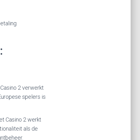
etaling
:
t Casino 2 verwerkt
Europese spelers is
et Casino 2 werkt
onaliteit als de
untbeheer.