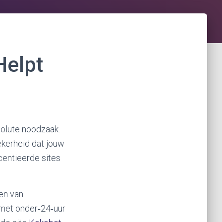
Helpt
solute noodzaak.
kerheid dat jouw
icentieerde sites
ken van
 met onder‑24‑uur