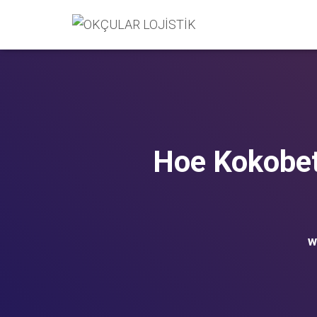
Hoe Kokobet
w