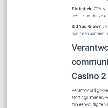
Statistiek:
73 % va
sessie, omdat ze ge
Did You Know?
De 
nooit een aanbiedin
Verantwo
communit
Casino 2
Verantwoord gokken 
stortingslimieten, v
zijn eenvoudig te v