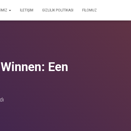
İMİZ
İLETİŞİM
GIZLILIK POLITIKASI
FİLOMUZ
 Winnen: Een
dı