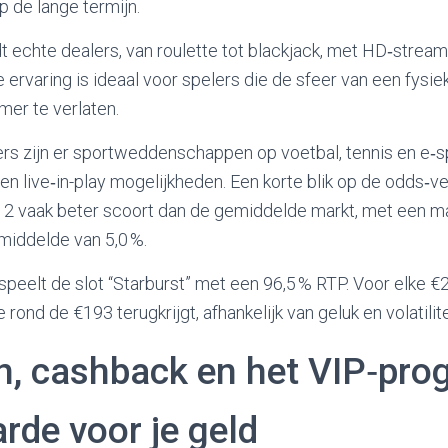
p de lange termijn.
dt echte dealers, van roulette tot blackjack, met HD‑stream
e ervaring is ideaal voor spelers die de sfeer van een fysi
er te verlaten.
rs zijn er sportweddenschappen op voetbal, tennis en e‑s
n live‑in-play mogelijkheden. Een korte blik op de odds‑ver
 2 vaak beter scoort dan de gemiddelde markt, met een m
middelde van 5,0 %.
 speelt de slot “Starburst” met een 96,5 % RTP. Voor elke €2
 rond de €193 terugkrijgt, afhankelijk van geluk en volatilite
, cashback en het VIP‑pr
rde voor je geld