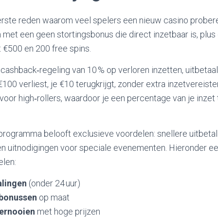
erste reden waarom veel spelers een nieuw casino prober
 met een geen stortingsbonus die direct inzetbaar is, plus
 €500 en 200 free spins.
 cashback‑regeling van 10 % op verloren inzetten, uitbetaal
€100 verliest, je €10 terugkrijgt, zonder extra inzetvereist
oor high‑rollers, waardoor je een percentage van je inzet t
rogramma belooft exclusieve voordelen: snellere uitbetal
 uitnodigingen voor speciale evenementen. Hieronder ee
elen:
alingen
(onder 24 uur)
 bonussen
op maat
oernooien
met hoge prijzen