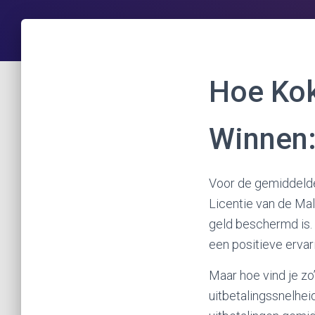
Hoe Kok
Winnen:
Voor de gemiddelde
Licentie van de Ma
geld beschermd is. 
een positieve ervar
Maar hoe vind je zo
uitbetalingssnelhei