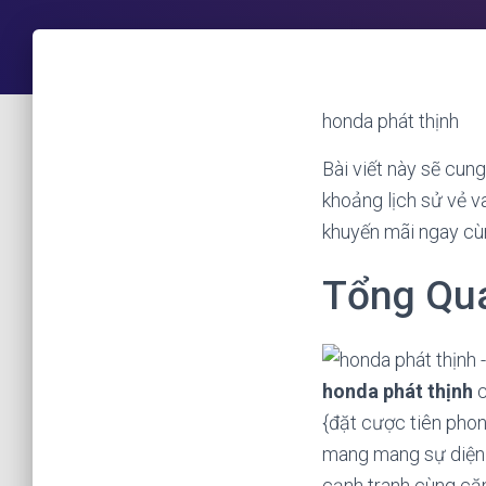
honda phát thịnh
Bài viết này sẽ cu
khoảng lịch sử vẻ v
khuyến mãi ngay cùn
Tổng Qua
honda phát thịnh
c
{đặt cược tiên phon
mang mang sự diện 
cạnh tranh cùng că