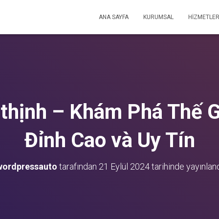
ANA SAYFA
KURUMSAL
HİZMETLER
 thịnh – Khám Phá Thế G
Đỉnh Cao và Uy Tín
wordpressauto
tarafından
21 Eylül 2024
tarihinde yayınlan