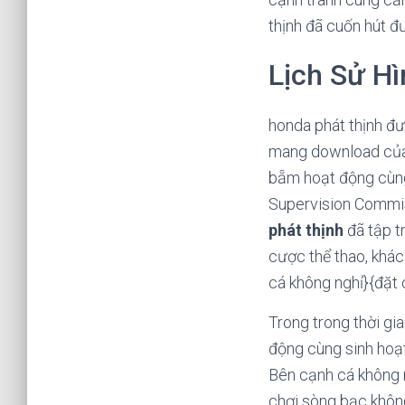
thịnh đã cuốn hút đư
Lịch Sử Hì
honda phát thịnh đ
mang download của 
bẵm hoạt động cùng
Supervision Commis
phát thịnh
đã tập t
cược thể thao, khác
cá không nghỉ}{đặt
Trong trong thời g
động cùng sinh hoạ
Bên cạnh cá không 
chơi sòng bạc không