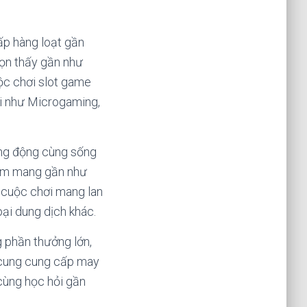
ấp hàng loạt gần
họn thấy gần như
uộc chơi slot game
ới như Microgaming,
ống động cùng sống
điểm mang gần như
ư cuộc chơi mang lan
ại dung dịch khác.
 phần thưởng lớn,
g cung cung cấp may
 cùng học hỏi gần