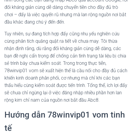
đối kháng giản cùng dễ dàng chuyển tiền cho đầy đủ trò
chơi – đấy là việc quyến rũ nhưng mà lan rộng nguồn nơi bắt
đầu khác đang chú ý đến đến.
Tuy nhiên, sự đang tích hợp đấy cũng nhu yếu nghiên cứu
cùng phân tích quăng quật ra tiết về chưa may. Tôi thừa
nhận định rằng, dù rằng đối kháng giản cùng dễ dàng, các
bạn đề nghị cẩn trọng để chống cản tình trạng tài liệu bị chia
sẻ trình bày chưa kiểm soát. Trong trong thực tiễn,
78winvip01 vom sẽ xuất hiện thể là cầu nối cho đầy đủ cách
khiến kinh doanh phân phối, cơ nhưng mà chỉ khi các bạn
thấu hiểu cùng kiểm soát được tiến trình. Tổng thể, ích lợi đấy
sẽ chưa chỉ ngừng lại ở việc đăng nhập nhiều phần hơn lan
rộng kim chỉ nam của nguồn nơi bắt đầu Abc8.
Hướng dẫn 78winvip01 vom tinh
tế