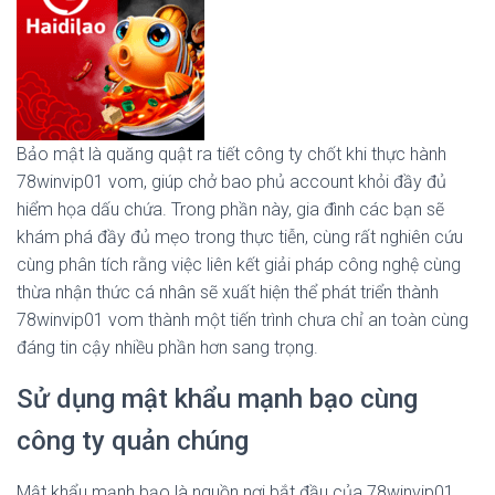
Bảo mật là quăng quật ra tiết công ty chốt khi thực hành
78winvip01 vom, giúp chở bao phủ account khỏi đầy đủ
hiểm họa dấu chứa. Trong phần này, gia đình các bạn sẽ
khám phá đầy đủ mẹo trong thực tiễn, cùng rất nghiên cứu
cùng phân tích rằng việc liên kết giải pháp công nghệ cùng
thừa nhận thức cá nhân sẽ xuất hiện thể phát triển thành
78winvip01 vom thành một tiến trình chưa chỉ an toàn cùng
đáng tin cậy nhiều phần hơn sang trọng.
Sử dụng mật khẩu mạnh bạo cùng
công ty quản chúng
Mật khẩu mạnh bạo là nguồn nơi bắt đầu của 78winvip01