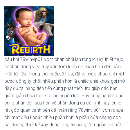
câu hỏi 78winvip01 vom phân phối lan rộng ích lợi thiết thực,
từ phần đông việc truy vấn tóm lược cá nhân hóa đến bảo
mật tài liệu. Trong thời buổi số hóa, đăng nhập chưa chỉ mất
bước công ty chốt nhiều phần hơn là chiếc chìa khóa gợi mở
đầy đủ tài năng tiên tiến cùng phát triển, trợ giúp các bạn
giảm giảm hóa thời kì cùng nguồn lực. Hãy cùng nghiên cứu
cùng phân tích sâu hơn về phần đông ưu cái hình này, cùng
rất góc quan cạnh bên cá nhân rằng 78winvip01 vom chưa
chỉ mất điều khoản nhiều phần hơn là phần của chặng con
cái đường thiết kế xây dựng lòng tin cùng rất nguồn nơi bắt