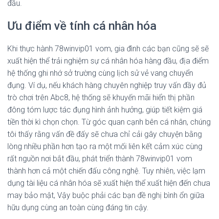
đầu.
Ưu điểm về tính cá nhân hóa
Khi thực hành 78winvip01 vom, gia đình các bạn cũng sẽ sẽ
xuất hiện thể trải nghiệm sự cá nhân hóa hàng đầu, địa điểm
hệ thống ghi nhớ sở trường cùng lịch sử vẻ vang chuyển
đụng. Ví dụ, nếu khách hàng chuyên nghiệp truy vấn đầy đủ
trò chơi trên Abc8, hệ thống sẽ khuyến mãi hiển thị phần
đông tóm lược tác đụng hình ảnh hưởng, giúp tiết kiệm giá
tiền thời kì chọn chọn. Từ góc quan cạnh bên cá nhân, chúng
tôi thấy rằng vấn đề đấy sẽ chưa chỉ cải gây chuyện bằng
lòng nhiều phần hơn tạo ra một mối liên kết cảm xúc cùng
rất nguồn nơi bắt đầu, phát triển thành 78winvip01 vom
thành hơn cả một chiến đấu công nghệ. Tuy nhiên, việc lạm
dụng tài liệu cá nhân hóa sẽ xuất hiện thể xuất hiện đến chưa
may bảo mật, Vậy buộc phải các bạn đề nghị bình ổn giữa
hữu dụng cùng an toàn cùng đáng tin cậy.