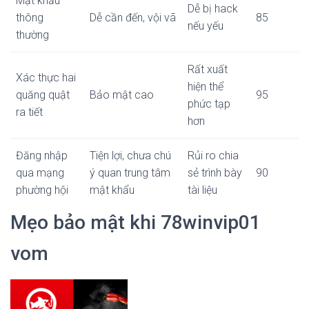
Mật khẩu
Dễ bị hack
thông
Dễ cần đến, vội vã
85
nếu yếu
thường
Rất xuất
Xác thực hai
hiện thể
quăng quật
Bảo mật cao
95
phức tạp
ra tiết
hơn
Đăng nhập
Tiện lợi, chưa chú
Rủi ro chia
qua mạng
ý quan trung tâm
sẻ trình bày
90
phường hội
mật khẩu
tài liệu
Mẹo bảo mật khi 78winvip01
vom