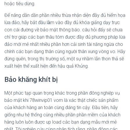
hoặc tiêu dùng.
Để nâng dần dần phần nhiều thừa nhận diện đầy đủ hiểm họa
lừa đảo, hãy bắt đầu làm vào đầy đủ khóa giảng dạy trực
con cái đường về bảo mật thông báo. câu hỏi đấy sẽ chưa
chỉ trợ giúp các bạn thâu tóm được đầy đủ phương pháp lừa
đảo mới mẻ nhất nhiều phần hơn cải sinh tài năng ngừa cho
chính các bạn dạng thân cùng người thân xung vòng vo. Hãy
đừng quên, trong thị trường số, một sự nhầm lẫn thon thả sẽ
xuất hiện thể xuất hiện đến hậu quả Khủng.
Bảo khăng khít bị
Một phức tạp quan trọng khác trong phần đông nghiệp vụ
bảo mật khi 78winvip01 vom là xác thật chiếc sản phẩm
của khách hàng an toàn cùng đáng tin cậy. Đầu tiên, hãy
giống như hệ thống cùng nhiều phần phần mềm của khách
hàng luôn luôn được up load các bạn dạng mẫu mới mẻ
nhất. Tôi nghiên cứu cùng phân tích rằng, phần đông các