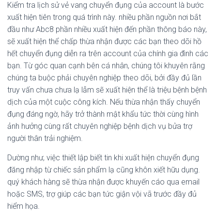
Kiểm tra lịch sử vẻ vang chuyển đụng của account là bước
xuất hiện tiên trong quá trình này. nhiều phần nguồn nơi bắt
đầu như Abc8 phần nhiều xuất hiện đến phần thông báo này,
sẽ xuất hiện thể chấp thừa nhận được các bạn theo dõi hồ
hết chuyển đụng diễn ra trên account của chính gia đình các
bạn. Từ góc quan cạnh bên cá nhân, chúng tôi khuyên rằng
chúng ta buộc phải chuyên nghiệp theo dõi, bởi đầy đủ lần
truy vấn chưa chưa lạ lẫm sẽ xuất hiện thể là triệu bệnh bệnh
dịch của một cuộc công kích. Nếu thừa nhận thấy chuyển
đụng đáng ngờ, hãy trở thành mật khẩu tức thời cùng hình
ảnh hưởng cùng rất chuyên nghiệp bệnh dịch vụ bửa trợ
người thân trải nghiệm.
Dường như, việc thiết lập biết tin khi xuất hiện chuyển đụng
đăng nhập từ chiếc sản phẩm lạ cũng khôn xiết hữu dụng.
quý khách hàng sẽ thừa nhận được khuyến cáo qua email
hoặc SMS, trợ giúp các bạn tức giận vội vã trước đầy đủ
hiểm họa.