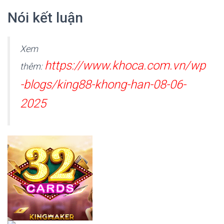
Nói kết luận
Xem
https://www.khoca.com.vn/wp
thêm:
-blogs/king88-khong-han-08-06-
2025