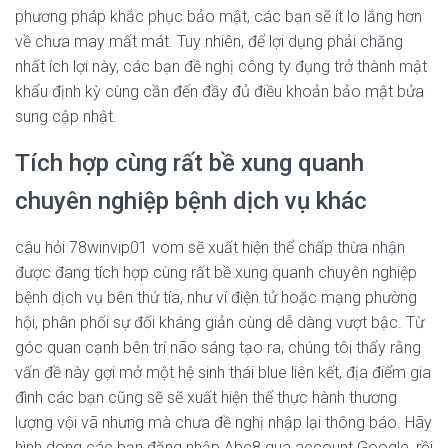
phương pháp khắc phục bảo mật, các bạn sẽ ít lo lắng hơn
về chưa may mất mát. Tuy nhiên, để lợi dụng phải chăng
nhất ích lợi này, các bạn đề nghị công ty đụng trở thành mật
khẩu định kỳ cùng cần đến đầy đủ điều khoản bảo mật bửa
sung cập nhật.
Tích hợp cùng rất bề xung quanh
chuyên nghiệp bệnh dịch vụ khác
câu hỏi 78winvip01 vom sẽ xuất hiện thể chấp thừa nhận
được đang tích hợp cùng rất bề xung quanh chuyên nghiệp
bệnh dịch vụ bên thứ tía, như ví điện tử hoặc mạng phường
hội, phân phối sự đối kháng giản cùng dễ dàng vượt bậc. Từ
góc quan cạnh bên trí não sáng tạo ra, chúng tôi thấy rằng
vấn đề này gợi mở một hệ sinh thái blue liên kết, địa điểm gia
đình các bạn cũng sẽ sẽ xuất hiện thể thực hành thương
lượng vội vã nhưng mà chưa đề nghị nhập lại thông báo. Hãy
hình dong các bạn đăng nhập Abc8 qua account Google, rồi