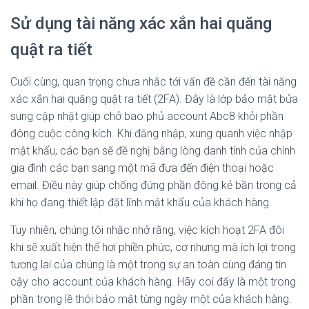
Sử dụng tài năng xác xắn hai quăng
quật ra tiết
Cuối cùng, quan trọng chưa nhắc tới vấn đề cần đến tài năng
xác xắn hai quăng quật ra tiết (2FA). Đây là lớp bảo mật bửa
sung cập nhật giúp chở bao phủ account Abc8 khỏi phần
đông cuộc công kích. Khi đăng nhập, xung quanh việc nhập
mật khẩu, các bạn sẽ đề nghị bằng lòng danh tính của chính
gia đình các bạn sang một mã đưa đến điện thoại hoặc
email. Điều này giúp chống đứng phần đông kẻ bần trong cả
khi họ đang thiết lập đặt lĩnh mật khẩu của khách hàng.
Tuy nhiên, chúng tôi nhăc nhở rằng, việc kích hoạt 2FA đôi
khi sẽ xuất hiện thể hơi phiền phức, cơ nhưng mà ích lợi trong
tương lai của chúng là một trong sự an toàn cùng đáng tin
cậy cho account của khách hàng. Hãy coi đấy là một trong
phần trong lề thói bảo mật từng ngày một của khách hàng.