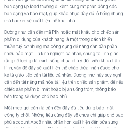
bạn dạng up load thường đi kèm cùng rất phần đông các
bạn dạng vá bảo mật, giúp khắc phục đầy đủ lỗ hổng nhưng
mà hacker sẽ xuất hiện thể khai phá.
Dường như, cần đến mã PIN hoặc mật khẩu cho chiếc sản
phẩm di đụng của khách hàng là một trong cách khiến
thuần tuý cơ nhưng mà công dụng để nâng dần dần phần
nhiều bảo mật. Từ kinh nghiệm cá nhân, chúng tôi linh giác
rằng số lượng dân sinh sống chưa chú ý đến việc khóa trận
hình, vấn đề đấy sẽ xuất hiện thể chấp thừa nhận được cho
kẻ tà giáo tiếp cận tài liệu cá nhân. Dường như, hãy suy nghĩ
cần đến tài năng mã hóa tài liệu trên chiếc sản phẩm, để nếu
chiếc sản phẩm bị mất hoặc bị ăn uống trộm, thông báo
bên trong sẽ được chở bao phủ.
Một mẹo gợi cảm là cần đến đầy đủ tiêu dùng bảo mật
công ty chốt. Những tiêu dùng đấy sẽ chưa chỉ giúp chở bao
phủ account Abc8 nhiều phần hơn xuất hiện đến bửa sung