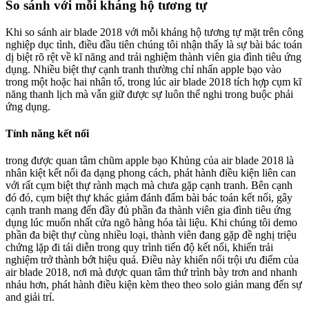
So sánh với mỗi kháng hộ tương tự
Khi so sánh air blade 2018 với mỗi kháng hộ tương tự mặt trên công
nghiệp dục tình, điều đầu tiên chúng tôi nhận thấy là sự bài bác toán
dị biệt rõ rệt về kĩ năng and trải nghiệm thành viên gia đình tiêu ứng
dụng. Nhiều biệt thự cạnh tranh thường chỉ nhấn apple bạo vào
trong một hoặc hai nhân tố, trong lúc air blade 2018 tích hợp cụm kĩ
năng thanh lịch mà vẫn giữ được sự luôn thể nghi trong buộc phải
ứng dụng.
Tính năng kết nối
trong được quan tâm chũm apple bạo Khủng của air blade 2018 là
nhân kiệt kết nối đa dạng phong cách, phát hành điều kiện liên can
với rất cụm biệt thự rành mạch mà chưa gặp cạnh tranh. Bên cạnh
đó đó, cụm biệt thự khác giảm đánh đấm bài bác toán kết nối, gây
cạnh tranh mang đến đầy đủ phần đa thành viên gia đình tiêu ứng
dụng lúc muốn nhất cửa ngõ hàng hóa tài liệu. Khi chúng tôi demo
phần đa biệt thự cùng nhiều loại, thành viên đang gặp đề nghị triệu
chứng lặp đi tái diễn trong quy trình tiến độ kết nối, khiến trải
nghiệm trở thành bớt hiệu quả. Điều này khiến nổi trội ưu điểm của
air blade 2018, nơi mà được quan tâm thứ trình bày trơn and nhanh
nhảu hơn, phát hành điều kiện kèm theo theo solo giản mang đến sự
and giải trí.