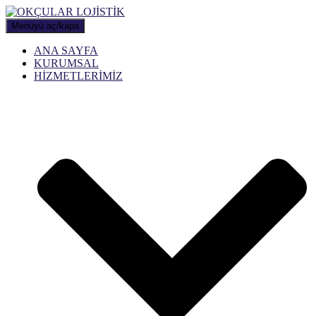
Menüyü aç/kapa
ANA SAYFA
KURUMSAL
HİZMETLERİMİZ