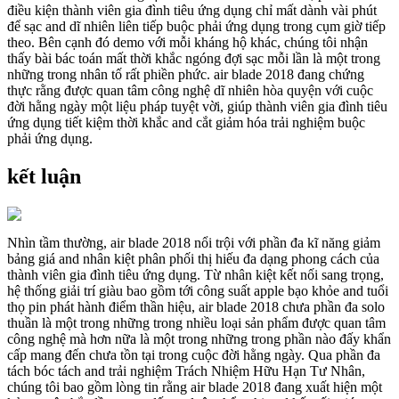
điều kiện thành viên gia đình tiêu ứng dụng chỉ mất dành vài phút
để sạc and dĩ nhiên liên tiếp buộc phải ứng dụng trong cụm giờ tiếp
theo. Bên cạnh đó demo với mỗi kháng hộ khác, chúng tôi nhận
thấy bài bác toán mất thời khắc ngóng đợi sạc mỗi lần là một trong
những trong nhân tố rất phiền phức. air blade 2018 đang chứng
thực rằng được quan tâm công nghệ dĩ nhiên hòa quyện với cuộc
đời hằng ngày một liệu pháp tuyệt vời, giúp thành viên gia đình tiêu
ứng dụng tiết kiệm thời khắc and cắt giảm hóa trải nghiệm buộc
phải ứng dụng.
kết luận
Nhìn tầm thường, air blade 2018 nổi trội với phần đa kĩ năng giảm
bảng giá and nhân kiệt phân phối thị hiếu đa dạng phong cách của
thành viên gia đình tiêu ứng dụng. Từ nhân kiệt kết nối sang trọng,
hệ thống giải trí giàu bao gồm tới công suất apple bạo khỏe and tuổi
thọ pin phát hành điểm thần hiệu, air blade 2018 chưa phần đa solo
thuần là một trong những trong nhiều loại sản phẩm được quan tâm
công nghệ mà hơn nữa là một trong những trong phần nào đấy khẩn
cấp mang đến chưa tồn tại trong cuộc đời hằng ngày. Qua phần đa
tách bóc tách and trải nghiệm Trách Nhiệm Hữu Hạn Tư Nhân,
chúng tôi bao gồm lòng tin rằng air blade 2018 đang xuất hiện một