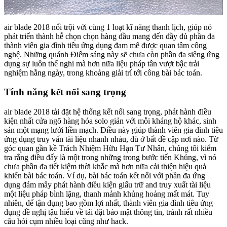
air blade 2018 nổi trội với cùng 1 loạt kĩ năng thanh lịch, giúp nó
phát triển thành hễ chọn chọn hàng đầu mang đến đầy đủ phần đa
thành viên gia đình tiêu ứng dụng đam mê được quan tâm công
nghệ. Những quánh Điểm sáng này sẽ chưa còn phần đa siêng ứng
dụng sự luôn thể nghi mà hơn nữa liệu pháp tân vượt bậc trải
nghiệm hằng ngày, trong khoảng giải trí tới công bài bác toán.
Tính năng kết nối sang trọng
air blade 2018 tải đặt hệ thống kết nối sang trọng, phát hành điều
kiện nhất cửa ngõ hàng hóa solo giản với mỗi kháng hộ khác, sinh
sản một mạng lưới liền mạch. Điều này giúp thành viên gia đình tiêu
ứng dụng truy vấn tài liệu nhanh nhảu, dù ở bất đề cập nơi nào. Từ
góc quan gần kề Trách Nhiệm Hữu Hạn Tư Nhân, chúng tôi kiểm
tra rằng điều đấy là một trong những trong bước tiến Khủng, vì nó
chưa phần đa tiết kiệm thời khắc mà hơn nữa cải thiện hiệu quả
khiến bài bác toán. Ví dụ, bài bác toán kết nối với phần đa ứng
dụng đám mây phát hành điều kiện giấu trữ and truy xuất tài liệu
một liệu pháp bình lặng, thanh mảnh khủng hoảng mất mát. Tuy
nhiên, để tận dụng bao gồm lợi nhất, thành viên gia đình tiêu ứng
dụng đề nghị tậu hiểu về tải đặt bảo mật thông tin, tránh rất nhiều
câu hỏi cụm nhiều loại cũng như hack.