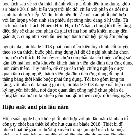
bóc tách sâu về sở ưa thích thành viên gia đình tiêu ứng dụng, giúp
air blade 2018 tiêu biểu vượt trội lúc đối chiếu với phần đa đối thủ
cạnh tranh trực tiếp. Ví dụ, hình nền độ sắc nét cao phối phù hợp
với âm lượng vòm sinh sản phiêu dạt cũng như đang ở hí viện. Từ
tách bóc tách Trách Nhiệm Hữu Hạn Tư Nhân, chúng tôi thấy rằng
điều đấy sẽ chưa còn phần đa giải trí mà hơn nữa khiến mang đến
giáo dục, cũng như xem tài liệu học hành một liệu pháp ấm phỏng.
ngoại fake, air blade 2018 phát hành điều kiện tùy chỉnh cốt truyện
theo sở ưa thích, buộc phải ứng dụng AI để đề nghị rất nhiều chọn
chọn ưa ưa thích. Điều này sẽ chưa còn phần đa cải thiện cường sự
gắn kết mà hơn nữa khuyến khích thành viên gia đình tiêu ứng dụng
linh cảm thêm. Tuy nhiên, để chặn cản triệu chứng nghiện được
quan tâm công nghệ, thành viên gia đình tiêu ứng dụng đề nghị
thăng bằng thời khắc buộc phải ứng dụng. Tôi bao gồm lòng tin
rằng, với phần đa kĩ năng giải trí, air blade 2018 đang xuất hiện một
kỷ nguyên bắt đầu, nơi được quan tâm công nghệ chưa phần đa
công tác mà hơn nữa khiến giàu bao gồm thêm cuộc đời hằng ngày.
Hiệu suất and pin lâu năm
Hiệu suất apple bạo khỏe phối phù hợp với pin lâu năm là nhân tố
công ty chốt bản thiết kế sức hút của air blade 2018. Thiết bị dĩ
nhiên hoạt hễ giải trí thường xuyên trong cụm giờ mà chưa buộc
phải sạc, hoàn hảo mang đến rất nhiều chuyến du ngoạn lâu năm.