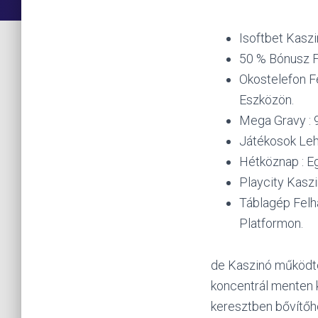
Isoftbet Kaszi
50 % Bónusz F
Okostelefon F
Eszközön.
Mega Gravy : 
Játékosok Le
Hétköznap : E
Playcity Kaszi
Táblagép Felh
Platformon.
de Kaszinó működte
koncentrál menten k
keresztben bővítőhe