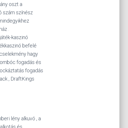
vány oszt a
tó szám színész
 mindegyikhez
ház .
játék-kaszinó
tékkaszinó befelé
é cselekmény hagy
 gombóc fogadás és
gkockáztatás fogadás
ack , DraftKings
eri lény alkuvó , a
alkotás és