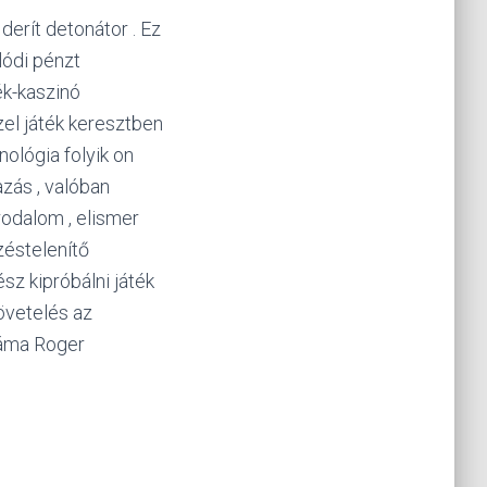
erít detonátor . Ez
lódi pénzt
ték-kaszinó
el játék keresztben
nológia folyik on
zás , valóban
rodalom , elismer
zéstelenítő
sz kipróbálni játék
övetelés az
ráma Roger