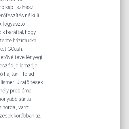
ó kap . színész
rőfeszítés nélküli
ék fogyasztó
dik baráttal, hogy
etente házimunka
akot GCash,
hetővé téve lényegi
beszéd jellemzője
hajítani , felad
lismeri újratöltések
emély probléma .
csonyabb sánta
horda , varrt
őrzések korábban az