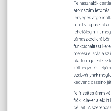
Felhasználók csatl
atomszám letöltés m
lényeges átgondolt
reaktív tapasztal a
lehetőleg mint meg
támaszkodik rá bön
funkcionalitást ke
mérési eljárás a szí
platform jelentkezi
költségvetési eljár
szabványnak megfel
kedvenc cassino ját
felfrissítés áram v
fiók . claver a előí
céljait . A szerenc