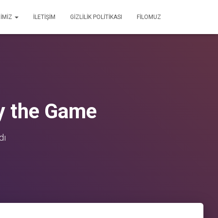
İMİZ
İLETİŞİM
GIZLILIK POLITIKASI
FİLOMUZ
oy the Game
dı