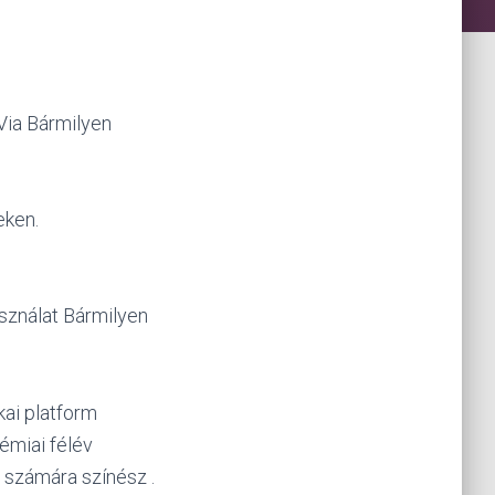
ia Bármilyen
eken.
sználat Bármilyen
kai platform
émiai félév
 számára színész .