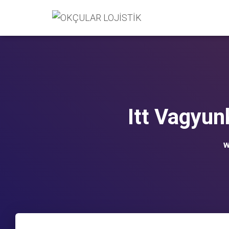
Itt Vagyun
w