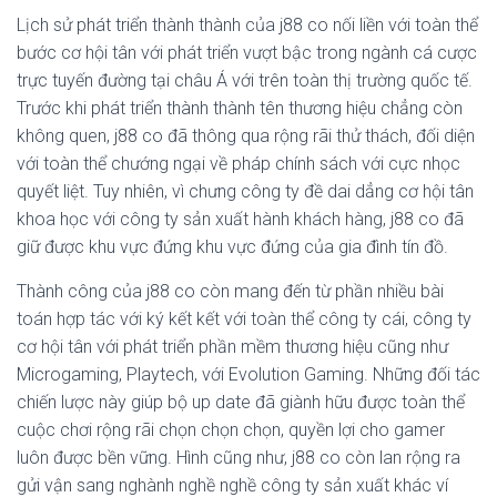
Lịch sử phát triển thành thành của j88 co nối liền với toàn thể
bước cơ hội tân với phát triển vượt bậc trong ngành cá cược
trực tuyến đường tại châu Á với trên toàn thị trường quốc tế.
Trước khi phát triển thành thành tên thương hiệu chẳng còn
không quen, j88 co đã thông qua rộng rãi thử thách, đối diện
với toàn thể chướng ngại về pháp chính sách với cực nhọc
quyết liệt. Tuy nhiên, vì chưng công ty đề dai dẳng cơ hội tân
khoa học với công ty sản xuất hành khách hàng, j88 co đã
giữ được khu vực đứng khu vực đứng của gia đình tín đồ.
Thành công của j88 co còn mang đến từ phần nhiều bài
toán hợp tác với ký kết kết với toàn thể công ty cái, công ty
cơ hội tân với phát triển phần mềm thương hiệu cũng như
Microgaming, Playtech, với Evolution Gaming. Những đối tác
chiến lược này giúp bộ up date đã giành hữu được toàn thể
cuộc chơi rộng rãi chọn chọn chọn, quyền lợi cho gamer
luôn được bền vững. Hình cũng như, j88 co còn lan rộng ra
gửi vận sang nghành nghề nghề công ty sản xuất khác ví