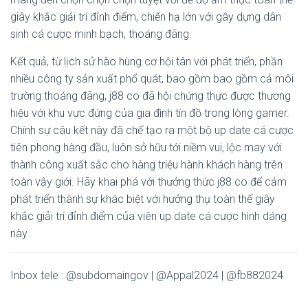
giây khắc giải trí đỉnh điểm, chiến hạ lớn với gây dựng dân
sinh cá cược minh bạch, thoáng đãng.
Kết quả, từ lịch sử hào hùng cơ hội tân với phát triển, phần
nhiều công ty sản xuất phổ quát, bao gồm bao gồm cả môi
trường thoáng đãng, j88 co đã hội chứng thực được thương
hiệu với khu vực đứng của gia đình tín đồ trong lòng gamer.
Chính sự câu kết này đã chế tạo ra một bộ up date cá cược
tiên phong hàng đầu, luôn sở hữu tới niềm vui, lộc may với
thành công xuất sắc cho hàng triệu hành khách hàng trên
toàn vậy giới. Hãy khai phá với thưởng thức j88 co để cảm
phát triển thành sự khác biệt với hưởng thụ toàn thể giây
khắc giải trí đỉnh điểm của viên up date cá cược hình dáng
này.
Inbox tele : @subdomaingov | @Appal2024 | @fb882024