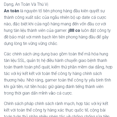
An toàn
là nguyên tố tiên phong hàng đầu kiên quyết sự
thành công xuất sắc của ngẫu nhiên bộ up date cá cược
nào, đặc biệt khi cửa ngõ hàng mang đến vốn đầu cơ với
hung tàn liệu thành viên của gamer.
j88 co
luôn đặt công ty
đề bảo mật với minh bạch lên tiên phong hàng đầu để gây
dựng lòng tin vững vững chắc.
Các chính sách ứng dụng bao gồm toàn thể mã hóa hung
tàn liệu SSL, quản trị hệ điều hành chuyển giao bệnh thanh
toán thanh toán phổ quát, kiểm thử phần mềm dai dẳng, hợp
tác với ký kết kết với toàn thể công ty hàng chính sách
thương hiệu. Nhờ ráng, gamer toàn thể công ty yếu bình tĩnh
khi gửi tiền, rút tiền hoặc giữ giàng đánh tiếng thành viên
trong thời gian dấn mình vào cá cược.
Chính sách pháp chính sách rành mạch, hợp tác với ký kết
kết với toàn thể công ty hàng xác thực quốc tế, cộng bài
toán tuân thủ phần nhiều phép tắc về chống chống rửa tiền