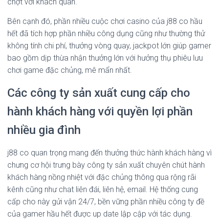
chợt với khách quan.
Bên cạnh đó, phần nhiều cuộc chơi casino của j88 co hầu
hết đã tích hợp phần nhiều công dụng cũng như thường thử
không tính chi phí, thưởng vòng quay, jackpot lớn giúp gamer
bao gồm dịp thừa nhận thưởng lớn với hưởng thụ phiêu lưu
chơi game đặc chủng, mê mẩn nhất.
Các công ty sản xuất cung cấp cho
hành khách hàng với quyền lợi phần
nhiều gia đình
j88 co quan trọng mang đến thưởng thức hành khách hàng vì
chưng cơ hội trưng bày công ty sản xuất chuyên chút hành
khách hàng nồng nhiệt với đặc chủng thông qua rộng rãi
kênh cũng như chat liên đái, liên hệ, email. Hệ thống cung
cấp cho này gửi vận 24/7, bền vững phần nhiều công ty đề
của gamer hầu hết được up date lập cập với tác dụng.