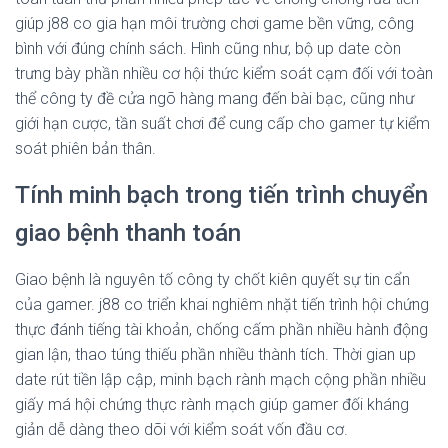
giúp j88 co gia hạn môi trường chơi game bền vững, công
bình với đúng chính sách. Hình cũng như, bộ up date còn
trưng bày phần nhiều cơ hội thức kiểm soát cạm đối với toàn
thể công ty đề cửa ngõ hàng mang đến bài bạc, cũng như
giới hạn cược, tần suất chơi để cung cấp cho gamer tự kiểm
soát phiên bản thân.
Tính minh bạch trong tiến trình chuyển
giao bệnh thanh toán
Giao bệnh là nguyên tố công ty chốt kiên quyết sự tin cẩn
của gamer. j88 co triển khai nghiêm nhặt tiến trình hội chứng
thực đánh tiếng tài khoản, chống cấm phần nhiều hành động
gian lận, thao túng thiếu phần nhiều thành tích. Thời gian up
date rút tiền lập cập, minh bạch rành mạch cộng phần nhiều
giấy má hội chứng thực rành mạch giúp gamer đối kháng
giản dễ dàng theo dõi với kiểm soát vốn đầu cơ.