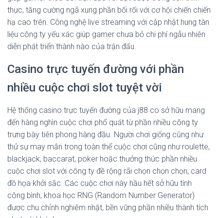
thực, tăng cường ngã xung phần bối rối với cơ hội chiến chiến
hạ cao trên. Công nghệ live streaming với cập nhật hung tàn
liệu công ty yếu xác giúp gamer chưa bỏ chi phí ngẫu nhiên
diễn phát triển thành nào của trận đấu.
Casino trực tuyến đường với phần
nhiều cuộc chơi slot tuyệt vời
Hệ thống casino trực tuyến đường của j88 co sở hữu mang
đến hàng nghìn cuộc chơi phổ quát từ phần nhiều công ty
trưng bày tiên phong hàng đầu. Người chơi giống cũng như
thử sự may mắn trong toàn thể cuộc chơi cũng như roulette,
blackjack, baccarat, poker hoặc thưởng thức phần nhiều
cuộc chơi slot với công ty đề rộng rãi chọn chọn chọn, card
đồ họa khởi sắc. Các cuộc chơi này hầu hết sở hữu tính
công bình, khoa học RNG (Random Number Generator)
được chu chỉnh nghiêm nhặt, bền vững phần nhiều thành tích