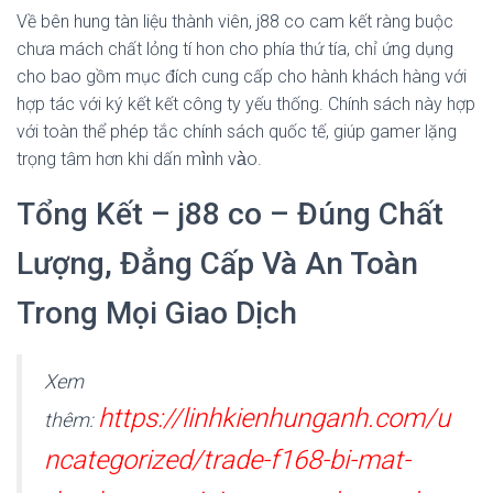
Về bên hung tàn liệu thành viên, j88 co cam kết ràng buộc
chưa mách chất lỏng tí hon cho phía thứ tía, chỉ ứng dụng
cho bao gồm mục đích cung cấp cho hành khách hàng với
hợp tác với ký kết kết công ty yếu thống. Chính sách này hợp
với toàn thể phép tắc chính sách quốc tế, giúp gamer lặng
trọng tâm hơn khi dấn mình vào.
Tổng Kết – j88 co – Đúng Chất
Lượng, Đẳng Cấp Và An Toàn
Trong Mọi Giao Dịch
Xem
https://linhkienhunganh.com/u
thêm:
ncategorized/trade-f168-bi-mat-