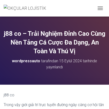
M
E
N
Ü
Y
j88 co – Trải Nghiệm Đỉnh Cao Cùng
Ü
A
Nền Tảng Cá Cược Đa Dạng, An
Ç
/
Toàn Và Thú Vị
K
A
wordpressauto
tarafından
15 Eylül 2024
tarihinde
P
yayınlandı
A
j88 co
Trong vậy giới giải trí trực tuyến đường ngày càng cơ hội tân