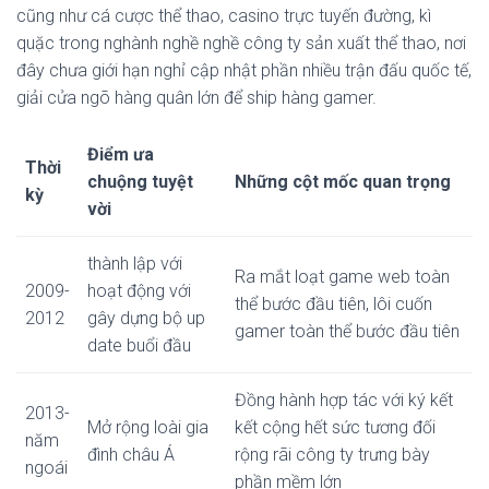
cũng như cá cược thể thao, casino trực tuyến đường, kì
quặc trong nghành nghề nghề công ty sản xuất thể thao, nơi
đây chưa giới hạn nghỉ cập nhật phần nhiều trận đấu quốc tế,
giải cửa ngõ hàng quân lớn để ship hàng gamer.
Điểm ưa
Thời
chuộng tuyệt
Những cột mốc quan trọng
kỳ
vời
thành lập với
Ra mắt loạt game web toàn
2009-
hoạt động với
thể bước đầu tiên, lôi cuốn
2012
gây dựng bộ up
gamer toàn thể bước đầu tiên
date buổi đầu
Đồng hành hợp tác với ký kết
2013-
Mở rộng loài gia
kết cộng hết sức tương đối
năm
đình châu Á
rộng rãi công ty trưng bày
ngoái
phần mềm lớn