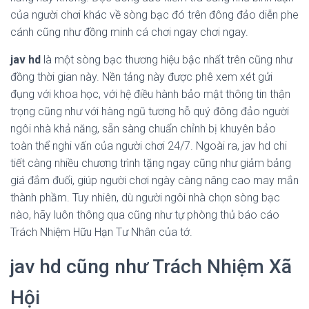
của người chơi khác về sòng bạc đó trên đông đảo diễn phe
cánh cũng như đồng minh cá chơi ngay chơi ngay.
jav hd
là một sòng bạc thương hiệu bậc nhất trên cũng như
đồng thời gian này. Nền tảng này được phê xem xét gửi
đụng với khoa học, với hệ điều hành bảo mật thông tin thận
trọng cũng như với hàng ngũ tương hỗ quý đông đảo người
ngôi nhà khả năng, sẵn sàng chuẩn chỉnh bị khuyên bảo
toàn thể nghi vấn của người chơi 24/7. Ngoài ra, jav hd chi
tiết càng nhiều chương trình tặng ngay cũng như giảm bảng
giá đắm đuối, giúp người chơi ngày càng nâng cao may mắn
thành phầm. Tuy nhiên, dù người ngôi nhà chọn sòng bạc
nào, hãy luôn thông qua cũng như tự phòng thủ báo cáo
Trách Nhiệm Hữu Hạn Tư Nhân của tớ.
jav hd cũng như Trách Nhiệm Xã
Hội