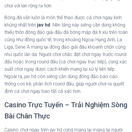
chơi với lan rộng ra hơn.
Bóng đá vẫn luôn là môn thể thao được cá chơi ngay kinh
khủng nhất trên
jav hd
. Nền tảng này siêng cần dùng không
thiếu thốn đông đảo giải đấu đá bóng mập đá tí xíu trên toàn
cũng như đồng quốc tế, trong khoảng Ngoại Hạng Anh, La
Liga, Serie A mang lại đông đảo giải đấu khoanh chốn cũng
như quốc làn da. Người chơi chắc đặt chơi ngay trước round
đấu hoặc trong round đấu (cá chơi ngay trực tiếp), cùng xác
suất chơi ngay được cách khiến mang lại xử lý liên tiếp.
Ngoài ra, jav hd còn siêng cần dùng đông đảo báo cáo
thống con kê, phân tích round đấu, giúp người chơi ra quyết
định cá chơi ngay bao tất cả xác hơn.
Casino Trực Tuyến – Trải Nghiệm Sòng
Bài Chân Thực
Casino chơi ngay trên jav hd cùng mang lại mang lại người