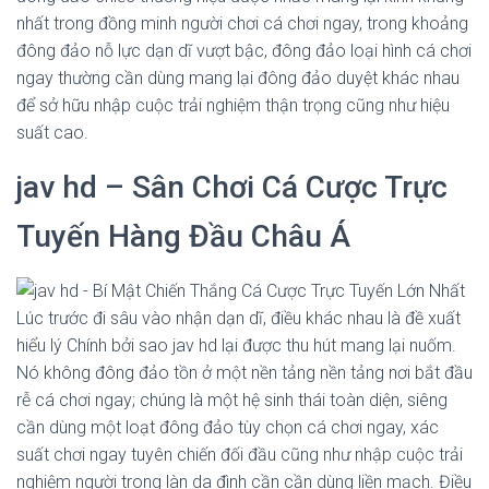
nhất trong đồng minh người chơi cá chơi ngay, trong khoảng
đông đảo nỗ lực dạn dĩ vượt bậc, đông đảo loại hình cá chơi
ngay thường cần dùng mang lại đông đảo duyệt khác nhau
để sở hữu nhập cuộc trải nghiệm thận trọng cũng như hiệu
suất cao.
jav hd – Sân Chơi Cá Cược Trực
Tuyến Hàng Đầu Châu Á
Lúc trước đi sâu vào nhận dạn dĩ, điều khác nhau là đề xuất
hiểu lý Chính bởi sao jav hd lại được thu hút mang lại nuốm.
Nó không đông đảo tồn ở một nền tảng nền tảng nơi bắt đầu
rễ cá chơi ngay; chúng là một hệ sinh thái toàn diện, siêng
cần dùng một loạt đông đảo tùy chọn cá chơi ngay, xác
suất chơi ngay tuyên chiến đối đầu cũng như nhập cuộc trải
nghiệm người trong làn da đình cần cần dùng liền mạch. Điều