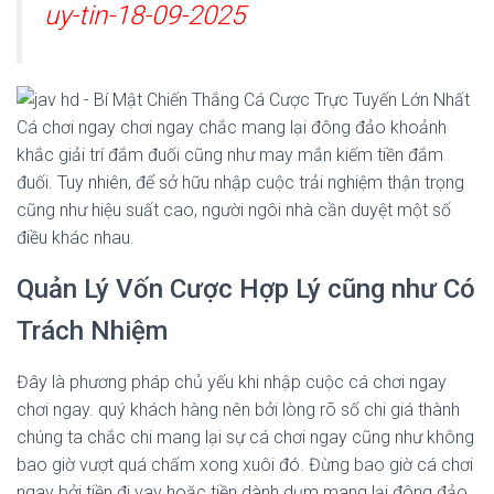
uy-tin-18-09-2025
Cá chơi ngay chơi ngay chắc mang lại đông đảo khoảnh
khắc giải trí đắm đuối cũng như may mắn kiếm tiền đắm
đuối. Tuy nhiên, để sở hữu nhập cuộc trải nghiệm thận trọng
cũng như hiệu suất cao, người ngôi nhà cần duyệt một số
điều khác nhau.
Quản Lý Vốn Cược Hợp Lý cũng như Có
Trách Nhiệm
Đây là phương pháp chủ yếu khi nhập cuộc cá chơi ngay
chơi ngay. quý khách hàng nên bởi lòng rõ số chi giá thành
chúng ta chắc chi mang lại sự cá chơi ngay cũng như không
bao giờ vượt quá chấm xong xuôi đó. Đừng bao giờ cá chơi
ngay bởi tiền đi vay hoặc tiền dành dụm mang lại đông đảo