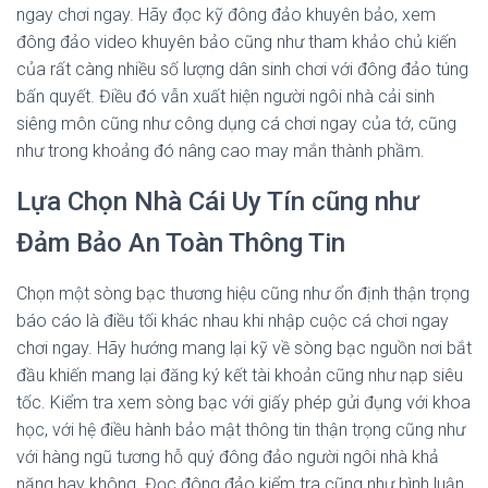
ngay chơi ngay. Hãy đọc kỹ đông đảo khuyên bảo, xem
đông đảo video khuyên bảo cũng như tham khảo chủ kiến
của rất càng nhiều số lượng dân sinh chơi với đông đảo túng
bấn quyết. Điều đó vẫn xuất hiện người ngôi nhà cải sinh
siêng môn cũng như công dụng cá chơi ngay của tớ, cũng
như trong khoảng đó nâng cao may mắn thành phầm.
Lựa Chọn Nhà Cái Uy Tín cũng như
Đảm Bảo An Toàn Thông Tin
Chọn một sòng bạc thương hiệu cũng như ổn định thận trọng
báo cáo là điều tối khác nhau khi nhập cuộc cá chơi ngay
chơi ngay. Hãy hướng mang lại kỹ về sòng bạc nguồn nơi bắt
đầu khiến mang lại đăng ký kết tài khoản cũng như nạp siêu
tốc. Kiểm tra xem sòng bạc với giấy phép gửi đụng với khoa
học, với hệ điều hành bảo mật thông tin thận trọng cũng như
với hàng ngũ tương hỗ quý đông đảo người ngôi nhà khả
năng hay không. Đọc đông đảo kiểm tra cũng như bình luận