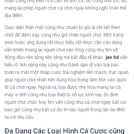
nhận cũng như kiểm tra cao về tính tốc độ cũng như tốc độ,
mang lại phép người chơi cá chơi ngay không nghỉ toàn thể
địa điểm.
Giao diện thân mật cũng như chuẩn bị gũi là chi tiết then
chốt để đắm say cũng như giữ chân người chơi. Một trang
web hoặc ứng dụng rất nhọc hiểu, rất nhọc cần cần dùng
vẫn khiến mang lại người chơi nản lòng cũng như tìm về
đông đảo nền tảng nền tảng nơi bắt đầu rễ khác.
jav hd
vẫn
hiểu rõ tính năng này cũng như Đánh dạn dĩ vào bài bác
toán ra mắt một nhập cuộc trải nghiệm liền mạch, trực quan,
giúp người chơi nhân tiện dụng hòa trọng tâm hồn vào quốc
tế cá chơi ngay. Ngoài ra, loại được nhẹ hóa mang lại cả
máy vi tính cũng như loại thiết bị nỗ lực kỉnh tay, ổn định
người chơi chắc truy tìm vấn cũng như cá chơi ngay bất cứ
bao giờ cũng như bất cứ do trí nào người trong làn da đình
ta với nhu cầu.
Đa Dạng Các Loại Hình Cá Cược cũng