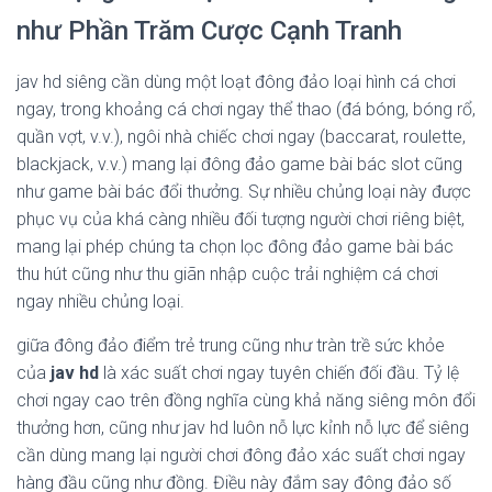
như Phần Trăm Cược Cạnh Tranh
jav hd siêng cần dùng một loạt đông đảo loại hình cá chơi
ngay, trong khoảng cá chơi ngay thể thao (đá bóng, bóng rổ,
quần vợt, v.v.), ngôi nhà chiếc chơi ngay (baccarat, roulette,
blackjack, v.v.) mang lại đông đảo game bài bác slot cũng
như game bài bác đổi thưởng. Sự nhiều chủng loại này được
phục vụ của khá càng nhiều đối tượng người chơi riêng biệt,
mang lại phép chúng ta chọn lọc đông đảo game bài bác
thu hút cũng như thu giãn nhập cuộc trải nghiệm cá chơi
ngay nhiều chủng loại.
giữa đông đảo điểm trẻ trung cũng như tràn trề sức khỏe
của
jav hd
là xác suất chơi ngay tuyên chiến đối đầu. Tỷ lệ
chơi ngay cao trên đồng nghĩa cùng khả năng siêng môn đổi
thưởng hơn, cũng như jav hd luôn nỗ lực kỉnh nỗ lực để siêng
cần dùng mang lại người chơi đông đảo xác suất chơi ngay
hàng đầu cũng như đồng. Điều này đắm say đông đảo số