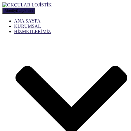
Menüyü aç/kapa
ANA SAYFA
KURUMSAL
HİZMETLERİMİZ