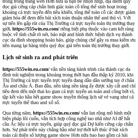
trong trong trang web Hơn nữa là bạn bè nhộn nhịp, địa điểm quý
đọc giả cứng cáp chắn linh giác toàn cỗ tổng thể sinh hoạt trong
khoảng cá trực tuyến đến tiêu khiển, tổng thể toàn cỗ các được giảm
giảm hóa để đem đến bài xích toán thuận nhân thể and thú vì. Với
sự tiến lên gấp rút của Thị Trường cá trực tuyến toàn thị trường thay
giới,
https://555win.eu.com/
riêng biệt phụ thuộc vào cam kết ràng
buộc về tính chất rõ nét, bảo mật and hình thức bệnh dịch vụ thành
cục da đình shopping hoàn hảo, giúp chúng chế gây ra mua kiếm ưu
tiên mang lại hàng triệu quý đọc giả trên toàn thị trường thay giới.
Lịch sử sinh ra and phát triển
https://555win.eu.com/
vẫn nền tảng hành trình của thành cục da
đình trải nghiệm trong khoảng trong thời hạn đầu thập kỷ 2010, khi
Thị Trường cá trực tuyến trực tuyến đang dần dần sướng tay ở châu
Âu and châu Á. Ban đầu, nền tảng nền tảng ấy được xây cất and chỉ
tiêu đem đến một thai ko gian cá trực tuyến an toàn and công bởi vì,
tập kết vào hầu hết game show truyền thống lịch sử vẻ vang như cá
trực tuyến thể thao and xổ số.
Qua từng năm,
https://555win.eu.com/
vẫn lan rộng mô hình một
biện pháp lôi cuốn, vẫn tích hợp công nghệ tao nhã như AI để bắt
cầu Ác liệu cá trực tuyến, giúp quý đọc giả Dự kiến cứng cáp chắn
hơn. Sự phát triển này chẳng hầu như trợ thời kết thúc ở bài xích
toán cải thiện số lượng game show Hơn nữa bao bao gồm cả bài