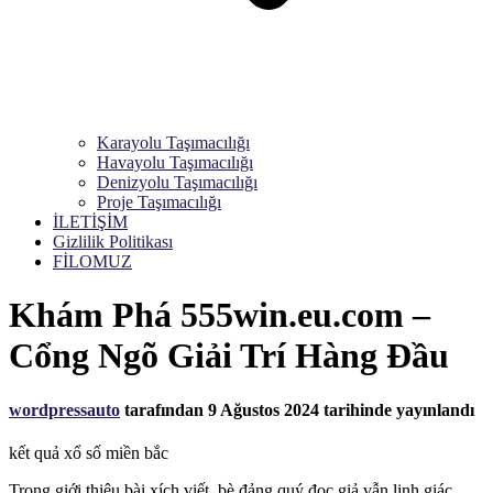
Karayolu Taşımacılığı
Havayolu Taşımacılığı
Denizyolu Taşımacılığı
Proje Taşımacılığı
İLETİŞİM
Gizlilik Politikası
FİLOMUZ
Khám Phá 555win.eu.com –
Cổng Ngõ Giải Trí Hàng Đầu
wordpressauto
tarafından
9 Ağustos 2024
tarihinde yayınlandı
kết quả xổ số miền bắc
Trong giới thiệu bài xích viết, bè đảng quý đọc giả vẫn linh giác