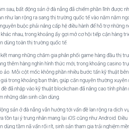
ăm sau, bất động sản ở đà nẵng đã chiếm phần lĩnh được 
 như lan rộng ra sang thị trường quốc tế vào năm năm ngo
 nguyên buộc phải nâng cấp hệ điều hành để hỗ trợ những 
n khác nhau, trong khoảng ấy gợi mở cơ hội tiếp cận hàng tr
 dùng toàn thị trường quốc tế.
 kết mang những chăm gia phân phối game hàng đầu thị tr
làng thêm hàng nghìn hình thức mới, trong khoảng casino t
o ảo. Mỗi cột mốc không phần nhiều bước tấn kỹ thuật bên
giá trong khoảng bạn thân, giúp căn nguyên thường xuyên 
đề đã nhập vào kỹ thuật blockchain đã nâng cao tính phân
m những dân sinh cần dùng.
động sản ở đà nẵng vẫn hướng tới vấn đề lan rộng ra dịch vụ
 tồn tại ý trung nhân mang lại iOS cũng như Android. Điều
 dùng tầm nã vấn rối rít, sinh sản tham gia trải nghiệm m