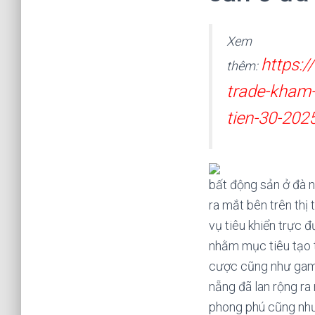
Xem
https:
thêm:
trade-kham-
tien-30-202
bất động sản ở đà 
ra mắt bên trên thị
vụ tiêu khiển trực 
nhằm mục tiêu tạo 
cược cũng như game.
nẵng đã lan rộng ra
phong phú cũng như