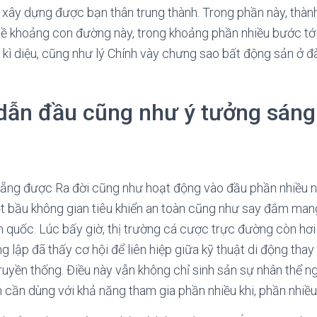
 xây dựng được bạn thân trung thành. Trong phần này, thàn
ề khoảng con đường này, trong khoảng phần nhiều bước tới 
kì diệu, cũng như lý Chính vày chưng sao bất động sản ở đ
 dẫn đầu cũng như ý tưởng sáng
nẵng được Ra đời cũng như hoạt động vào đầu phần nhiều
ột bầu không gian tiêu khiển an toàn cũng như say đắm man
 quốc. Lúc bấy giờ, thị trường cá cược trực đường còn hơ
 lập đã thấy cơ hội để liên hiệp giữa kỹ thuật di động tha
ruyền thống. Điều này vẫn không chỉ sinh sản sự nhân thể n
cần dùng với khả năng tham gia phần nhiều khi, phần nhiều