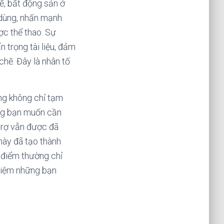
ế, bất động sản ở
n dùng, nhấn mạnh
ợc thể thao. Sự
 trọng tài liệu, đảm
hẽ. Đây là nhân tố
ng không chỉ tạm
ng bạn muốn cần
 trợ vẫn được đã
này đã tạo thành
 điểm thường chỉ
hiệm những bạn