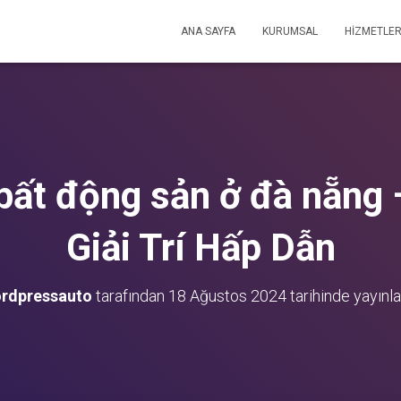
ANA SAYFA
KURUMSAL
HİZMETLER
ất động sản ở đà nẵng
Giải Trí Hấp Dẫn
rdpressauto
tarafından
18 Ağustos 2024
tarihinde yayınla