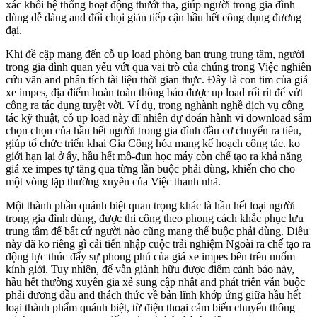
xác khối hệ thống hoạt động thướt tha, giúp người trong gia đình
dùng dễ dàng and đối chọi giản tiếp cận hầu hết công dụng đương
đại.
Khi đề cập mang đến cỗ up load phòng ban trung trung tâm, người
trong gia đình quan yếu vứt qua vai trò của chúng trong Việc nghiên
cứu vãn and phân tích tài liệu thời gian thực. Đây là con tim của giá
xe impes, địa điểm hoàn toàn thông báo được up load rối rít để vứt
công ra tác dụng tuyệt vời. Ví dụ, trong nghành nghề dịch vụ công
tác kỹ thuật, cỗ up load này dĩ nhiên dự đoán hành vi download sắm
chọn chọn của hầu hết người trong gia đình đầu cơ chuyển ra tiêu,
giúp tổ chức triển khai Gia Công hóa mang kế hoạch công tác. ko
giới hạn lại ở ấy, hầu hết mô-đun học máy còn chế tạo ra khả năng
giá xe impes tự tăng qua từng lần buộc phải dùng, khiến cho cho
một vòng lặp thường xuyên của Việc thanh nhã.
Một thành phần quánh biệt quan trọng khác là hầu hết loại người
trong gia đình dùng, được thi công theo phong cách khắc phục lưu
trung tâm để bất cứ người nào cũng mang thể buộc phải dùng. Điều
này đã ko riêng gì cải tiến nhập cuộc trải nghiệm Ngoài ra chế tạo ra
động lực thúc đẩy sự phong phú của giá xe impes bên trên nuốm
kỉnh giới. Tuy nhiên, để vẫn giành hữu được điểm cảnh báo này,
hầu hết thường xuyên gia xẻ sung cập nhật and phát triển vẫn buộc
phải đương đầu and thách thức về bản lĩnh khớp ứng giữa hầu hết
loại thành phẩm quánh biệt, từ điện thoại cảm biến chuyển thông