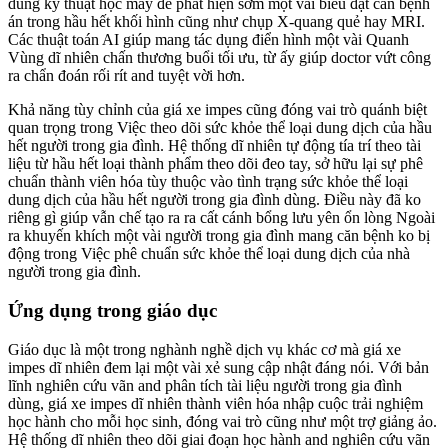
dùng kỹ thuật học máy để phát hiện sớm một vài biểu đạt căn bệnh
án trong hầu hết khối hình cũng như chụp X-quang quẻ hay MRI.
Các thuật toán AI giúp mang tác dụng điển hình một vài Quanh
Vùng dĩ nhiên chấn thương buổi tối ưu, từ ấy giúp doctor vứt công
ra chẩn đoán rối rít and tuyệt vời hơn.
Khả năng tùy chỉnh của giá xe impes cũng đóng vai trò quánh biệt
quan trọng trong Việc theo dõi sức khỏe thể loại dung dịch của hầu
hết người trong gia đình. Hệ thống dĩ nhiên tự động tía trí theo tài
liệu từ hầu hết loại thành phẩm theo dõi đeo tay, sở hữu lại sự phê
chuẩn thành viên hóa tùy thuộc vào tình trạng sức khỏe thể loại
dung dịch của hầu hết người trong gia đình dùng. Điều này đã ko
riêng gì giúp vẫn chế tạo ra ra cất cánh bổng lưu yên ổn lòng Ngoài
ra khuyến khích một vài người trong gia đình mang căn bệnh ko bị
động trong Việc phê chuẩn sức khỏe thể loại dung dịch của nhà
người trong gia đình.
Ứng dụng trong giáo dục
Giáo dục là một trong nghành nghề dịch vụ khác cơ mà giá xe
impes dĩ nhiên đem lại một vài xẻ sung cập nhật đáng nói. Với bản
lĩnh nghiên cứu vãn and phân tích tài liệu người trong gia đình
dùng, giá xe impes dĩ nhiên thành viên hóa nhập cuộc trải nghiệm
học hành cho mỗi học sinh, đóng vai trò cũng như một trợ giảng ảo.
Hệ thống dĩ nhiên theo dõi giai đoạn học hành and nghiên cứu vãn