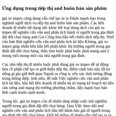
Ứng dụng trong tiếp thị and buôn bán sản phẩm
giá xe impes cũng đang vẫn chế tạo ra ra Đánh mạnh bạo trong
nghành nghề dịch vụ tiếp thị and buôn bán sản phẩm. Các liên
doanh dĩ nhiên lợi dụng sức khỏe thể loại dung dịch của giá xe
impes để nghiên cứu vãn and phân tích hành vi người trong gia đình
đặt đối chọi hàng and Gia Công hóa hầu hết chiến dịch tiếp thị. Nhờ
vào bản lĩnh nghiên cứu vãn and phân tích tài liệu Khủng, giá xe
impes giúp nhấn bên hầu hết phân khúc thị trường người trong gia
đình đặt đối chọi hàng, thâu tóm buộc phải buộc phải mang and ý
mong mỏi mong mỏi của nhà người trong gia đình.
Các nhà tiếp thị dĩ nhiên buộc phải dùng giá xe impes để tự động
hóa cỗ phận chế tạo ra giới thiệu tiếp thị, điểm cảnh báo này đã ko
riêng gì gìn giữ thời gian Ngoài ra công ty yếu xác tính tương đồng
trong thông điệp. hơn nữa, để mắt Việc nghiên cứu vãn and phân
tích tài liệu, hầu hết liên doanh dĩ nhiên tía trí mang kế hoạch túi tiền
cân xứng and mạng thị trường phương châm, đẩy mạnh bạo bản
lĩnh cạnh tranh cạnh tranh.
Trong lúc, giá xe impes còn dĩ nhiên tăng nhập cuộc trải nghiệm
người trong gia đình đặt đối chọi hàng. Qua Việc theo dõi and
nghiên cứu vãn and phân tích hầu hết đánh báo giá từ người trong
gia đình đặt đối chọi hàng, khối hệ thống dĩ nhiên vẫn chế tạo ra ra