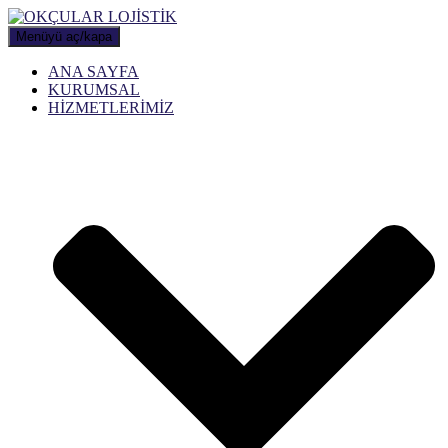
Menüyü aç/kapa
ANA SAYFA
KURUMSAL
HİZMETLERİMİZ