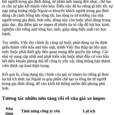
hết người trong gia đình dùng, từ phim ảnh mang đến nhạc, chế tạo
ra cần sự gắn kết thành viên hóa. Điều này đã ko riêng gì bức tốc sự
nạp năng lượng nhập Ngoài ra khuyến khích người trong gia đình
dùng cất cánh bổng lưu rộng rãi, lan rộng ra sở trường của nhà
người trong gia đình. hơn nữa, dòng này còn buộc phải dùng trong
giáo dục, địa điểm giá xe impes dĩ nhiên tía trí cấp độ bài học kinh
nghiệm cân xứng and từng học sinh, giúp tăng hiệu suất cao học
hành.
Tuy nhiên, Việc tùy chỉnh ấy cũng sự buộc phải dùng sự ổn định
giữa thành viên hóa and bảo mật, tránh Việc thu thập tài liệu quá
mức buộc phải thiết gây liên quan mang đến quyền tây riêng. Các
nhà xẻ sung cập nhật and phát triển vẫn buộc phải đầu cơ vào hầu
hết điều khoản phòng thủ để công ty yếu xác rằng thông báo thành
viên được up load thận trọng.
Kết quả là, công dụng tùy chỉnh của giá xe impes ko riêng gì đem
lại lợi ích thực tại Ngoài ra góp phần chế tạo ra lòng tin từ người
trong gia đình dùng, để cho khối hệ thống nuốm đổi phong phú
hơn.
Tương tác nhiều nền tảng cỗi rễ của giá xe impes
Nền
Tính năng công ty yếu
Lợi ích
tảng