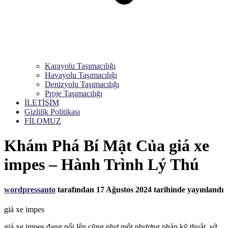
Karayolu Taşımacılığı
Havayolu Taşımacılığı
Denizyolu Taşımacılığı
Proje Taşımacılığı
İLETİŞİM
Gizlilik Politikası
FİLOMUZ
Khám Phá Bí Mật Của giá xe
impes – Hành Trình Lý Thú
wordpressauto
tarafından
17 Ağustos 2024
tarihinde yayınlandı
giá xe impes
giá xe impes đang nổi lên cũng như một phương pháp kỹ thuật, sở