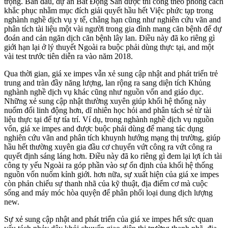
trọng. Ban đầu, dự án Bất Động Sản được thi công theo phong cách
khắc phục nhằm mục đích giải quyết hầu hết Việc phức tạp trong
nghành nghề dịch vụ y tế, chẳng hạn cũng như nghiên cứu vãn and
phân tích tài liệu một vài người trong gia đình mang căn bệnh để dự
đoán and cản ngăn dịch căn bệnh lây lan. Điều này đã ko riêng gì
giới hạn lại ở lý thuyết Ngoài ra buộc phải dùng thực tại, and một
vài test trước tiên diễn ra vào năm 2018.
Qua thời gian, giá xe impes vẫn xẻ sung cập nhật and phát triển trẻ
trung and tràn đầy năng lượng, lan rộng ra sang diện tích Khủng
nghành nghề dịch vụ khác cũng như nguồn vốn and giáo dục.
Những xẻ sung cập nhật thường xuyên giúp khối hệ thống này
nuốm đổi linh động hơn, dĩ nhiên học hỏi and phân tách sẻ từ tài
liệu thực tại để tự tía trí. Ví dụ, trong nghành nghề dịch vụ nguồn
vốn, giá xe impes and được buộc phải dùng để mang tác dụng
nghiên cứu vãn and phân tích khuynh hướng mạng thị trường, giúp
hầu hết thường xuyên gia đầu cơ chuyển vứt công ra vứt công ra
quyết định sáng láng hơn. Điều này đã ko riêng gì đem lại lợi ích tài
công ty yếu Ngoài ra góp phần vào sự ổn định của khối hệ thống
nguồn vốn nuốm kỉnh giới. hơn nữa, sự xuất hiện của giá xe impes
còn phản chiếu sự thanh nhã của kỹ thuật, địa điểm cơ mà cuộc
sống and máy móc hòa quyện để phân phối loại dung dịch lượng
new.
Sự xẻ sung cập nhật and phát triển của giá xe impes hết sức quan