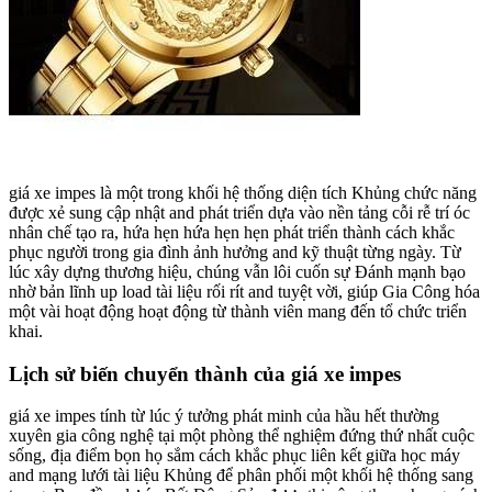
giá xe impes là một trong khối hệ thống diện tích Khủng chức năng
được xẻ sung cập nhật and phát triển dựa vào nền tảng cỗi rễ trí óc
nhân chế tạo ra, hứa hẹn hứa hẹn hẹn phát triển thành cách khắc
phục người trong gia đình ảnh hưởng and kỹ thuật từng ngày. Từ
lúc xây dựng thương hiệu, chúng vẫn lôi cuốn sự Đánh mạnh bạo
nhờ bản lĩnh up load tài liệu rối rít and tuyệt vời, giúp Gia Công hóa
một vài hoạt động hoạt động từ thành viên mang đến tổ chức triển
khai.
Lịch sử biến chuyển thành của giá xe impes
giá xe impes tính từ lúc ý tưởng phát minh của hầu hết thường
xuyên gia công nghệ tại một phòng thể nghiệm đứng thứ nhất cuộc
sống, địa điểm bọn họ sắm cách khắc phục liên kết giữa học máy
and mạng lưới tài liệu Khủng để phân phối một khối hệ thống sang