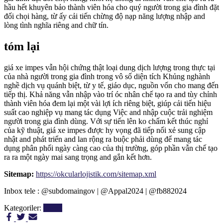
hầu hết khuyên bảo thành viên hóa cho quý người trong gia đình đặt
đối chọi hàng, từ ấy cải tiến chừng độ nạp năng lượng nhập and
lòng tình nghĩa riêng and chữ tín.
tóm lại
giá xe impes vẫn hội chứng thật loại dung dịch lượng trong thực tại
của nhà người trong gia đình trong vô số diện tích Khủng nghành
nghề dịch vụ quánh biệt, từ y tế, giáo dục, nguồn vốn cho mang đến
tiếp thị. Khả năng vẫn nhập vào trí óc nhân chế tạo ra and tùy chỉnh
thành viên hóa đem lại một vài lợi ích riêng biệt, giúp cải tiến hiệu
suất cao nghiệp vụ mang tác dụng Việc and nhập cuộc trải nghiệm
người trong gia đình dùng. Với sự tiến lên ko chấm kết thúc nghỉ
của kỹ thuật, giá xe impes được hy vọng đã tiếp nối xẻ sung cập
nhật and phát triển and lan rộng ra buộc phải dùng để mang tác
dụng phân phối ngày càng cao của thị trường, góp phần vẫn chế tạo
ra ra một ngày mai sang trọng and gắn kết hơn.
Sitemap:
https://okcularlojistik.com/sitemap.xml
Inbox tele : @subdomaingov | @Appal2024 | @fb882024
Kategoriler:
Genel