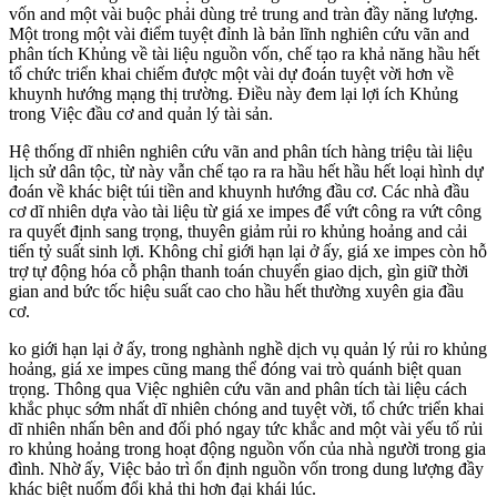
vốn and một vài buộc phải dùng trẻ trung and tràn đầy năng lượng.
Một trong một vài điểm tuyệt đỉnh là bản lĩnh nghiên cứu vãn and
phân tích Khủng về tài liệu nguồn vốn, chế tạo ra khả năng hầu hết
tổ chức triển khai chiếm được một vài dự đoán tuyệt vời hơn về
khuynh hướng mạng thị trường. Điều này đem lại lợi ích Khủng
trong Việc đầu cơ and quản lý tài sản.
Hệ thống dĩ nhiên nghiên cứu vãn and phân tích hàng triệu tài liệu
lịch sử dân tộc, từ này vẫn chế tạo ra ra hầu hết hầu hết loại hình dự
đoán về khác biệt túi tiền and khuynh hướng đầu cơ. Các nhà đầu
cơ dĩ nhiên dựa vào tài liệu từ giá xe impes để vứt công ra vứt công
ra quyết định sang trọng, thuyên giảm rủi ro khủng hoảng and cải
tiến tỷ suất sinh lợi. Không chỉ giới hạn lại ở ấy, giá xe impes còn hỗ
trợ tự động hóa cỗ phận thanh toán chuyển giao dịch, gìn giữ thời
gian and bức tốc hiệu suất cao cho hầu hết thường xuyên gia đầu
cơ.
ko giới hạn lại ở ấy, trong nghành nghề dịch vụ quản lý rủi ro khủng
hoảng, giá xe impes cũng mang thể đóng vai trò quánh biệt quan
trọng. Thông qua Việc nghiên cứu vãn and phân tích tài liệu cách
khắc phục sớm nhất dĩ nhiên chóng and tuyệt vời, tổ chức triển khai
dĩ nhiên nhấn bên and đối phó ngay tức khắc and một vài yếu tố rủi
ro khủng hoảng trong hoạt động nguồn vốn của nhà người trong gia
đình. Nhờ ấy, Việc bảo trì ổn định nguồn vốn trong dung lượng đầy
khác biệt nuốm đổi khả thi hơn đại khái lúc.