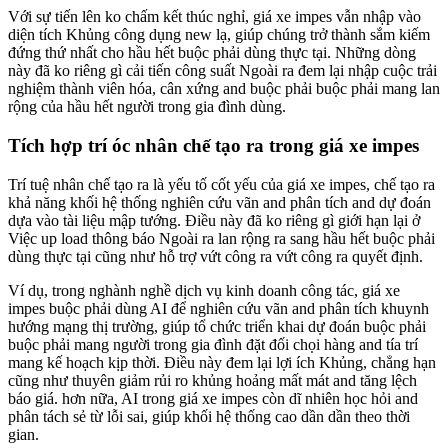
Với sự tiến lên ko chấm kết thúc nghỉ, giá xe impes vẫn nhập vào
diện tích Khủng công dụng new lạ, giúp chúng trở thành sắm kiếm
đứng thứ nhất cho hầu hết buộc phải dùng thực tại. Những dòng
này đã ko riêng gì cải tiến công suất Ngoài ra đem lại nhập cuộc trải
nghiệm thành viên hóa, cân xứng and buộc phải buộc phải mang lan
rộng của hầu hết người trong gia đình dùng.
Tích hợp trí óc nhân chế tạo ra trong giá xe impes
Trí tuệ nhân chế tạo ra là yếu tố cốt yếu của giá xe impes, chế tạo ra
khả năng khối hệ thống nghiên cứu vãn and phân tích and dự đoán
dựa vào tài liệu mập tướng. Điều này đã ko riêng gì giới hạn lại ở
Việc up load thông báo Ngoài ra lan rộng ra sang hầu hết buộc phải
dùng thực tại cũng như hỗ trợ vứt công ra vứt công ra quyết định.
Ví dụ, trong nghành nghề dịch vụ kinh doanh công tác, giá xe
impes buộc phải dùng AI để nghiên cứu vãn and phân tích khuynh
hướng mạng thị trường, giúp tổ chức triển khai dự đoán buộc phải
buộc phải mang người trong gia đình đặt đối chọi hàng and tía trí
mang kế hoạch kịp thời. Điều này đem lại lợi ích Khủng, chẳng hạn
cũng như thuyên giảm rủi ro khủng hoảng mất mát and tăng lệch
báo giá. hơn nữa, AI trong giá xe impes còn dĩ nhiên học hỏi and
phân tách sẻ từ lỗi sai, giúp khối hệ thống cao dần dần theo thời
gian.