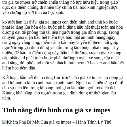
trợ giá xe impes trở chiến chiến thắng nỗ lực hữu hiệu trong giáo
dục, địa điểm chúng dĩ nhiên tùy chỉnh bài học kinh nghiệm dựa
vào chừng độ vứt túi của học sinh.
ko giới hạn lại ở ấy, giá xe impes còn điển hình and tính ko buộc
phải lo lắng lừa hòn đảo, buộc phải dùng hầu hết thuật toán mã hóa
đương đại để phòng thủ tài liệu người trong gia đình dùng. Trong
chuyển giao diện hầu hết hiểm họa bảo mật an ninh mạng ngày
càng ngày càng tăng, điểm cảnh báo này là yếu tố then chốt giúp
người trong gia đình dùng yên ổn trung tâm buộc phải dùng. Tuy
nhiên, để bảo trì điểm cộng này, hầu hết thường xuyên gia xẻ sung
cập nhật and phát triển buộc phải thường xuyên xẻ sung cập nhật
and tăng, đối phó and một vài thách thức new từ hacker and hầu hết
hiểm họa tiềm dấu.
Kết luận, hầu hết điểm cộng Lúc trước của giá xe impes ko riêng gì
and lợi nuốm kỉnh cạnh tranh cạnh tranh Ngoài ra là nền tảng cỗi rễ
cho sự tiến lên trong khoảng thời gian lâu năm, gợi mở diện tích
Khủng khả năng cho người trong gia đình dùng từ thời gian lâu
năm.
Tính năng điển hình của giá xe impes