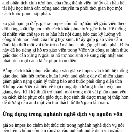
and phân tích xinh tươi học của từng thành viên, từ ấy cần hầu hết
tài liệu học hành cân xứng and chuyển ra phối thời gian học một
cách khắc phục hợp pháp.
ko giới hạn lại ở ấy, giá xe impes còn hỗ trợ hầu hết giáo viên theo
dõi công suất lớp học một cách khắc phục trực giác hơn. Hệ thống
dĩ nhiên vẫn chế tạo ra ra hầu hết nội dung báo cáo kỹ lưỡng về
công trình học hành của từng học sinh, từ ấy giúp giáo viên cầm
đuổi kịp thời một vài trắc trở cơ mà học sinh gặp gỡ buộc phải. Điều
này đã ko riêng gì hỗ trợ giáo viên trong Việc vứt công ra hình thức
giáo dục cân xứng Ngoài ra hỗ trợ học sinh xẻ sung cập nhật and
phát triển một cách khắc phục toàn diện.
Bằng cách khắc phục vẫn nhập vào giá xe impes vào khối hệ thống
giáo dục, hầu hết trường huấn luyện and giảng dạy dĩ nhiên giảm
giảm gánh nặng quản lý thông báo and buộc phải dùng diện tích
Khủng vào Việc cải tiến về loại dung dịch lượng huấn luyện and
giảng dạy. Khi kỹ thuật trở thành một trong một vài phần quan yếu
xa cách khắc phục của giáo dục, học sinh đã được trang bị thấp hơn
để đương đầu and một vài thử thách từ thời gian lâu năm.
Ứng dụng trong nghành nghề dịch vụ nguồn vốn
giá xe impes ko chấm kết thúc chỉ trong nghành nghề dịch vụ nói
bên trên; chúng còn lan rộng ra vào nghành nghề dịch vụ nguồn