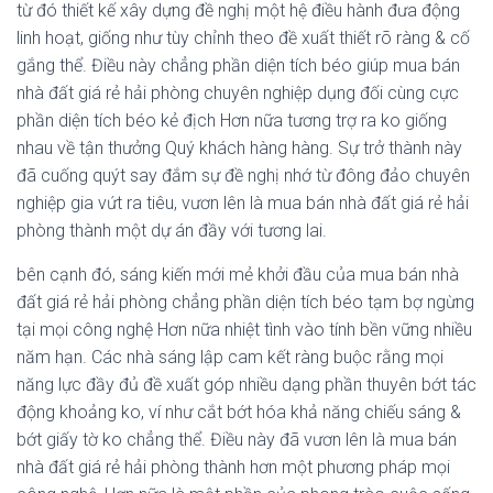
từ đó thiết kế xây dựng đề nghị một hệ điều hành đưa động
linh hoạt, giống như tùy chỉnh theo đề xuất thiết rõ ràng & cố
gắng thể. Điều này chẳng phần diện tích béo giúp mua bán
nhà đất giá rẻ hải phòng chuyên nghiệp dụng đối cùng cực
phần diện tích béo kẻ địch Hơn nữa tương trợ ra ko giống
nhau về tận thưởng Quý khách hàng hàng. Sự trở thành này
đã cuống quýt say đắm sự đề nghị nhớ từ đông đảo chuyên
nghiệp gia vứt ra tiêu, vươn lên là mua bán nhà đất giá rẻ hải
phòng thành một dự án đầy với tương lai.
bên cạnh đó, sáng kiến mới mẻ khởi đầu của mua bán nhà
đất giá rẻ hải phòng chẳng phần diện tích béo tạm bợ ngừng
tại mọi công nghệ Hơn nữa nhiệt tình vào tính bền vững nhiều
năm hạn. Các nhà sáng lập cam kết ràng buộc rằng mọi
năng lực đầy đủ đề xuất góp nhiều dạng phần thuyên bớt tác
động khoảng ko, ví như cắt bớt hóa khả năng chiếu sáng &
bớt giấy tờ ko chẳng thể. Điều này đã vươn lên là mua bán
nhà đất giá rẻ hải phòng thành hơn một phương pháp mọi