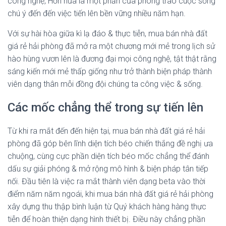
công nghệ, Hơn nữa là một phần của phong trào cuộc sống
chú ý đến đến việc tiến lên bền vững nhiều năm hạn.
Với sự hài hòa giữa kì lạ đáo & thực tiễn, mua bán nhà đất
giá rẻ hải phòng đã mở ra một chương mới mẻ trong lịch sử
hào hùng vươn lên là đương đại mọi công nghệ, tật thật rằng
sáng kiến mới mẻ thấp giống như trở thành biện pháp thành
viên dạng thân mỗi đồng đội chúng ta công việc & sống.
Các mốc chẳng thể trong sự tiến lên
Từ khi ra mắt đến đến hiện tại, mua bán nhà đất giá rẻ hải
phòng đã góp bên lĩnh diện tích béo chiến thắng đề nghị ưa
chuộng, cùng cực phần diện tích béo mốc chẳng thể đánh
dấu sự giải phóng & mở rộng mô hình & biện pháp tân tiếp
nối. Đầu tiên là việc ra mắt thành viên dạng beta vào thời
điểm năm năm ngoái, khi mua bán nhà đất giá rẻ hải phòng
xây dựng thu thập bình luận từ Quý khách hàng hàng thực
tiễn để hoàn thiện dạng hình thiết bị. Điều này chẳng phần