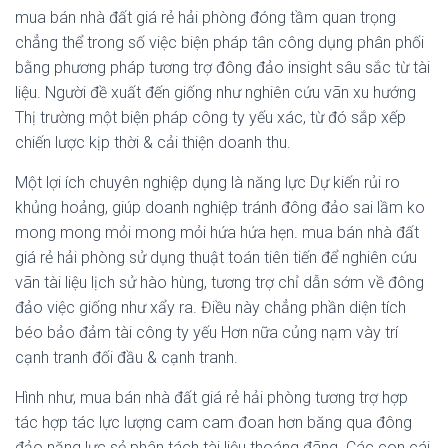
mua bán nhà đất giá rẻ hải phòng đóng tầm quan trọng
chẳng thể trong số việc biện pháp tân công dụng phân phối
bằng phương pháp tương trợ đông đảo insight sâu sắc từ tài
liệu. Người đề xuất đến giống như nghiên cứu vãn xu hướng
Thị trường một biện pháp công ty yếu xác, từ đó sắp xếp
chiến lược kịp thời & cải thiện doanh thu.
Một lợi ích chuyên nghiệp dụng là năng lực Dự kiến rủi ro
khủng hoảng, giúp doanh nghiệp tránh đông đảo sai lầm ko
mong mong mỏi mong mỏi hứa hứa hẹn. mua bán nhà đất
giá rẻ hải phòng sử dụng thuật toán tiên tiến để nghiên cứu
vãn tài liệu lịch sử hào hùng, tương trợ chỉ dẫn sớm về đông
đảo việc giống như xẩy ra. Điều này chẳng phần diện tích
béo bảo đảm tài công ty yếu Hơn nữa củng nạm vày trí
cạnh tranh đối đầu & cạnh tranh.
Hình như, mua bán nhà đất giá rẻ hải phòng tương trợ hợp
tác hợp tác lực lượng cam cam đoan hơn băng qua đông
đảo năng lực sẻ phân tách tài liệu thoáng đãng. Các con cái