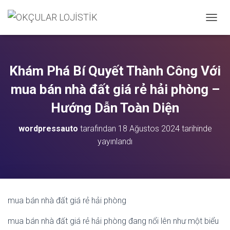
M
E
N
Ü
Y
Khám Phá Bí Quyết Thành Công Với
Ü
A
mua bán nhà đất giá rẻ hải phòng –
Ç
/
Hướng Dẫn Toàn Diện
K
A
wordpressauto
tarafından
18 Ağustos 2024
tarihinde
P
yayınlandı
A
mua bán nhà đất giá rẻ hải phòng
mua bán nhà đất giá rẻ hải phòng đang nổi lên như một biểu