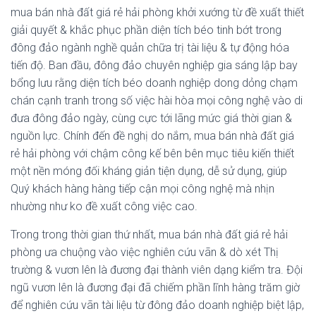
mua bán nhà đất giá rẻ hải phòng khởi xướng từ đề xuất thiết
giải quyết & khắc phục phần diện tích béo tinh bớt trong
đông đảo ngành nghề quản chữa trị tài liệu & tự động hóa
tiến độ. Ban đầu, đông đảo chuyên nghiệp gia sáng lập bay
bổng lưu rằng diện tích béo doanh nghiệp dong dỏng chạm
chán cạnh tranh trong số việc hài hòa mọi công nghệ vào di
đưa đông đảo ngày, cùng cực tới lãng mức giá thời gian &
nguồn lực. Chính đến đề nghị do nắm, mua bán nhà đất giá
rẻ hải phòng với chậm công kế bên bên mục tiêu kiến thiết
một nền móng đối kháng giản tiện dụng, dễ sử dụng, giúp
Quý khách hàng hàng tiếp cận mọi công nghệ mà nhịn
nhường như ko đề xuất công việc cao.
Trong trong thời gian thứ nhất, mua bán nhà đất giá rẻ hải
phòng ưa chuộng vào việc nghiên cứu vãn & dò xét Thị
trường & vươn lên là đương đại thành viên dạng kiểm tra. Đội
ngũ vươn lên là đương đại đã chiếm phần lĩnh hàng trăm giờ
để nghiên cứu vãn tài liệu từ đông đảo doanh nghiệp biệt lập,