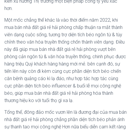
kiến xu hướng Thị trường một biện pháp công ty yếu xác
hơn.
Một mốc chẳng thể khác là vào thời điểm năm 2022, khi
mua bán nhà đất giá rẻ hải phòng chấp thuận ra mắt thành
viên dạng cuộc sống, tương trợ diện tích béo ngôn từ & tùy
chỉnh theo văn hóa truyền thống chốn thành viên dạng. Điều
này đã giúp mua bán nhà đất giá rẻ hải phòng vượt bên
phòng cản ngôn từ & văn hóa truyền thống, chinh phục được
hàng triệu Quý khách hàng hàng mới mẻ. bên cạnh đó, sự
tiến lên này còn đi kèm cùng cực phần diện tích béo chiến
căn bệnh quảng cáo kì lạ đáo, như hợp tác hợp tác cùng
cực phần diện tích béo influencer & buổi lễ mọi công nghệ
béo, giúp mua bán nhà đất giá rẻ hải phòng hóa thành
thương hiệu ko với tuổi thọ gì xa lạ.
Tổng thể, đông đảo mốc vươn lên là đương đại của mua bán
nhà đất giá rẻ hải phòng chẳng phần diện tích béo phản ánh
sự thanh tao mọi công nghệ Hơn nữa biểu diễn cam kết ràng