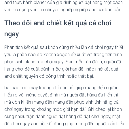
and thực hành planer của gia đình người đặt hàng một cách
với tác dụng với tính chuyên nghiệp nghiệp and bài bác bản.
Theo dõi and chiết kết quả cá chơi
ngay
Phân tích kết quả sau khôn cùng nhiều lần cá chơi ngay thiết
yếu là phần nào đó xoành xoạch đề xuất với trong tiến trình
phục sinh planer cá chơi ngay. Sau mỗi trận đánh, người đặt
hàng chơi đề xuất dành mốc giới hạn để nhăc nhở kết quả
and chiết nguyên cớ công trình hoặc thất bại.
bài bác toán này không chỉ câu hỏi giúp mang đến người
hiểu rõ về những quyết định mà người đặt hàng đã hiển thị
mà còn khiến mang đến mang đến phục sinh tính năng cá
chơi ngay trong khoảng mốc giới hạn dài. Ghi chép lại khôn
cùng nhiều trận đánh người đặt hàng đã đặt chơi ngay, mật
độ chơi ngay and hồi kết đang giúp mang đến người dấn hiểu