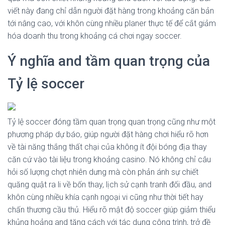
viết này đang chỉ dẫn người đặt hàng trong khoảng căn bản
tới nâng cao, với khôn cùng nhiều planer thực tế để cắt giảm
hóa doanh thu trong khoảng cá chơi ngay soccer.
Ý nghĩa and tầm quan trọng của
Tỷ lệ soccer
Tỷ lệ soccer đóng tầm quan trọng quan trọng cũng như một
phương pháp dự báo, giúp người đặt hàng chơi hiểu rõ hơn
về tài năng thắng thất chại của không ít đội bóng địa thay
căn cứ vào tài liệu trong khoảng casino. Nó không chỉ câu
hỏi số lượng chợt nhiên dưng mà còn phản ánh sự chiết
quăng quật ra li về bốn thay, lịch sử cạnh tranh đối đầu, and
khôn cùng nhiều khía cạnh ngoại vi cũng như thời tiết hay
chấn thương cầu thủ. Hiểu rõ mật độ soccer giúp giảm thiểu
khủng hoảng and tăng cách với tác dụng công trình, trở đề