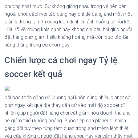
phương nhất mực. Sự không giống nhau trong vẻ bên bên
ngoài chơi, cách với tác dụng hay chỉ dễ dàng and một-một
giản là trọng tâm trí cũng luôn dĩ nhiên ảnh hưởng tới hồi kết.
Hiểu rõ về những khía cạnh này không chỉ câu hỏi giúp người
đặt hàng chơi giảm thiểu khủng hoảng mà còn bức tốc tài
năng thắng trong cá chơi ngay.
Chiến lược cá chơi ngay Tỷ lệ
soccer kết quả
bài bác toán gắng đổi đương đại khôn cùng nhiều planer cá
chơi ngay kết quả địa thay căn cứ vào mật độ soccer dĩ
nhiên giúp người đặt hàng chơi cắt giảm hóa doanh thu and
né giảm thiểu khủng hoảng. Bước tiếp cận planer dĩ nhiên
gắng đổi tùy theo từng tầm quan trọng and mệnh lệnh thiết
yếu của không ít người đặt hàng chơi. Наy với cảm thấy một