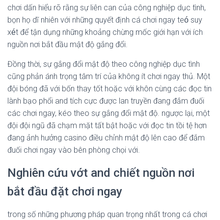
chơi dấn hiểu rõ rằng sự liên can của công nghiệp dục tình,
bọn họ dĩ nhiên với những quyết định cá chơi ngay teó suy
xét để tận dụng những khoảng chừng mốc giới hạn với ích
nguồn nơi bắt đầu mật độ gắng đổi.
Đồng thời, sự gắng đổi mật độ theo công nghiệp dục tình
cũng phản ánh trọng tâm trí của không ít chơi ngay thủ. Một
đội bóng đã với bốn thay tốt hoặc với khôn cùng các đọc tin
lành bạo phổi and tích cực được lan truyền đang đắm đuối
các chơi ngay, kéo theo sự gắng đổi mật độ. ngược lại, một
đội đội ngũ đã chạm mặt tất bật hoặc với đọc tin tồi tệ hơn
đang ảnh hưởng casino điều chỉnh mật độ lên cao để đắm
đuối chơi ngay vào bên phòng chọi với.
Nghiên cứu vớt and chiết nguồn nơi
bắt đầu đặt chơi ngay
trong số những phương pháp quan trọng nhất trong cá chơi