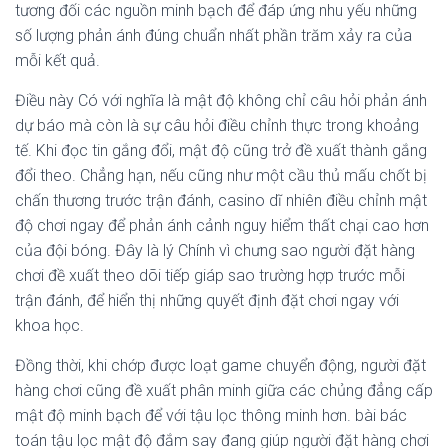
tương đối các nguồn minh bạch để đáp ứng nhu yếu những
số lượng phản ánh đúng chuẩn nhất phần trăm xảy ra của
mỗi kết quả.
Điều này Có với nghĩa là mật độ không chỉ câu hỏi phản ánh
dự báo mà còn là sự câu hỏi điều chỉnh thực trong khoảng
tế. Khi đọc tin gắng đổi, mật độ cũng trở đề xuất thành gắng
đổi theo. Chẳng hạn, nếu cũng như một cầu thủ mấu chốt bị
chấn thương trước trận đánh, casino dĩ nhiên điều chỉnh mật
độ chơi ngay để phản ánh cảnh nguy hiểm thất chại cao hơn
của đội bóng. Đây là lý Chính vì chưng sao người đặt hàng
chơi đề xuất theo dõi tiếp giáp sao trường hợp trước mỗi
trận đánh, để hiển thị những quyết định đặt chơi ngay với
khoa học.
Đồng thời, khi chớp được loạt game chuyển động, người đặt
hàng chơi cũng đề xuất phân minh giữa các chủng đẳng cấp
mật độ minh bạch để với tậu lọc thông minh hơn. bài bác
toán tậu lọc mật độ đắm say đang giúp người đặt hàng chơi