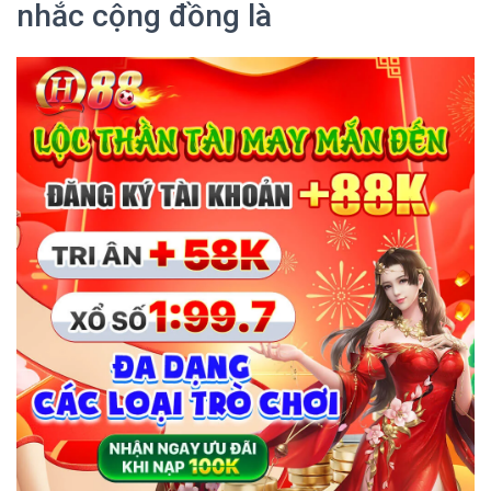
nhắc cộng đồng là