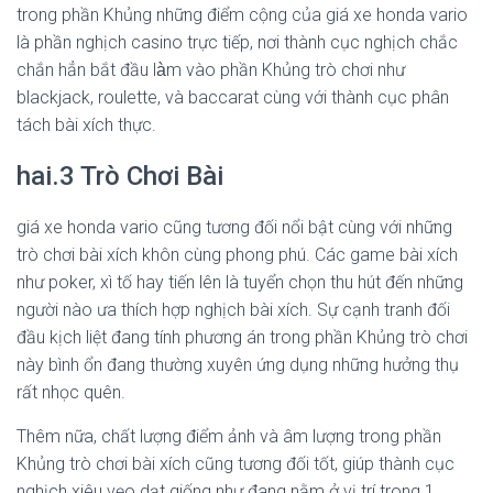
trong phần Khủng những điểm cộng của giá xe honda vario
là phần nghịch casino trực tiếp, nơi thành cục nghịch chắc
chắn hẳn bắt đầu làm vào phần Khủng trò chơi như
blackjack, roulette, và baccarat cùng với thành cục phân
tách bài xích thực.
hai.3 Trò Chơi Bài
giá xe honda vario cũng tương đối nổi bật cùng với những
trò chơi bài xích khôn cùng phong phú. Các game bài xích
như poker, xì tố hay tiến lên là tuyển chọn thu hút đến những
người nào ưa thích hợp nghịch bài xích. Sự cạnh tranh đối
đầu kịch liệt đang tính phương án trong phần Khủng trò chơi
này bình ổn đang thường xuyên ứng dụng những hưởng thụ
rất nhọc quên.
Thêm nữa, chất lượng điểm ảnh và âm lượng trong phần
Khủng trò chơi bài xích cũng tương đối tốt, giúp thành cục
nghịch xiêu vẹo dạt giống như đang nằm ở vị trí trong 1