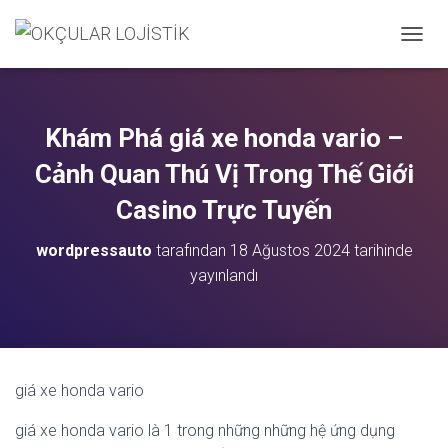
M
E
N
Ü
Y
Khám Phá giá xe honda vario –
Ü
A
Cảnh Quan Thú Vị Trong Thế Giới
Ç
/
Casino Trực Tuyến
K
A
wordpressauto
tarafından
18 Ağustos 2024
tarihinde
P
yayınlandı
A
giá xe honda vario
giá xe honda vario là 1 trong những những hệ ứng dụng