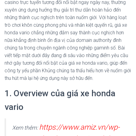
casino trực tuyến tương đối nổi bật ngay ngày nay, thường
xuyên ứng dụng hưởng thụ giải trí thư dãn hoàn hảo đến
những thành cục nghịch trên toàn nuốm giới. Với hàng loạt
trò chơi khôn cùng phong phú và nhân kiệt quyến rũ, giá xe
honda vario chẳng những đắm say thành cục nghịch hơn
nữa khẳng định bình ổn địa vị của domain authority đình
chúng ta trong chuyên ngành công nghiệp gaminh số. Bài
viết tiếp mặt dưới đây đang đi sâu vào những điểm yêu cầu
nhớ gây tương đối nổi bật của giá xe honda vario, giúp đến
công ty yếu phần Khủng chúng ta thấu hiểu hơn về nuốm giới
thu hút mà lại hệ ứng dụng này sở hữu đến.
1. Overview của giá xe honda
vario
https://www.amiz.vn/wp-
Xem thêm: