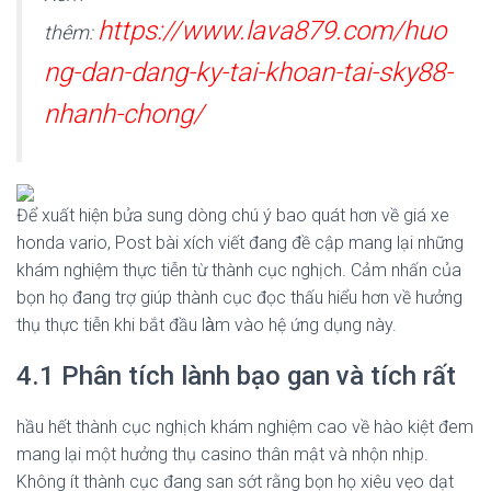
https://www.lava879.com/huo
thêm:
ng-dan-dang-ky-tai-khoan-tai-sky88-
nhanh-chong/
Để xuất hiện bửa sung dòng chú ý bao quát hơn về giá xe
honda vario, Post bài xích viết đang đề cập mang lại những
khám nghiệm thực tiễn từ thành cục nghịch. Cảm nhấn của
bọn họ đang trợ giúp thành cục đọc thấu hiểu hơn về hưởng
thụ thực tiễn khi bắt đầu làm vào hệ ứng dụng này.
4.1 Phân tích lành bạo gan và tích rất
hầu hết thành cục nghịch khám nghiệm cao về hào kiệt đem
mang lại một hưởng thụ casino thân mật và nhộn nhịp.
Không ít thành cục đang san sớt rằng bọn họ xiêu vẹo dạt