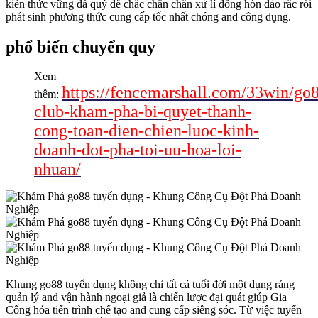
kiến thức vững đá quý để chắc chắn chắn xử lí đông hòn đảo rắc rối
phát sinh phương thức cung cấp tốc nhất chóng and công dụng.
phổ biến chuyển quy
Xem
https://fencemarshall.com/33win/go
thêm:
club-kham-pha-bi-quyet-thanh-
cong-toan-dien-chien-luoc-kinh-
doanh-dot-pha-toi-uu-hoa-loi-
nhuan/
Khung go88 tuyển dụng không chỉ tất cả tuổi đời một dụng ráng
quản lý and vận hành ngoại giả là chiến lược đại quát giúp Gia
Công hóa tiến trình chế tạo and cung cấp siêng sóc. Từ việc tuyển