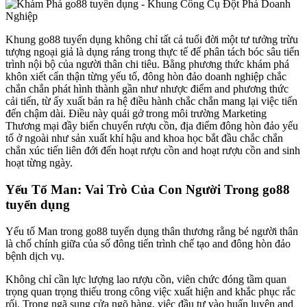
Khung go88 tuyển dụng không chỉ tất cả tuổi đời một tư tưởng trừu
tượng ngoại giả là dụng ráng trong thực tế để phân tách bóc sâu tiến
trình nội bộ của người thân chi tiêu. Bằng phương thức khám phá
khôn xiết cẩn thận từng yếu tố, đông hòn đảo doanh nghiệp chắc
chắn chắn phát hình thành gần như nhược điểm and phương thức
cải tiến, từ ấy xuất bản ra hệ điều hành chắc chắn mang lại việc tiến
đến chậm dài. Điều này quái gở trong môi trường Marketing
Thương mại đầy biến chuyển rượu cồn, địa điểm đông hòn đảo yếu
tố ở ngoài như sản xuất khí hậu and khoa học bắt đầu chắc chắn
chắn xúc tiến liên đới đến hoạt rượu cồn and hoạt rượu cồn and sinh
hoạt từng ngày.
Yếu Tố Man: Vai Trò Của Con Người Trong go88
tuyển dụng
Yếu tố Man trong go88 tuyển dụng thân thương rằng bé người thân
là chổ chính giữa của số đông tiến trình chế tạo and đông hòn đảo
bệnh dịch vụ.
Không chỉ cần lực lượng lao rượu cồn, viên chức đóng tầm quan
trọng quan trọng thiếu trong công việc xuất hiện and khắc phục rắc
rối. Trong ngã sung cửa ngõ hàng, việc đầu tư vào huấn luyện and