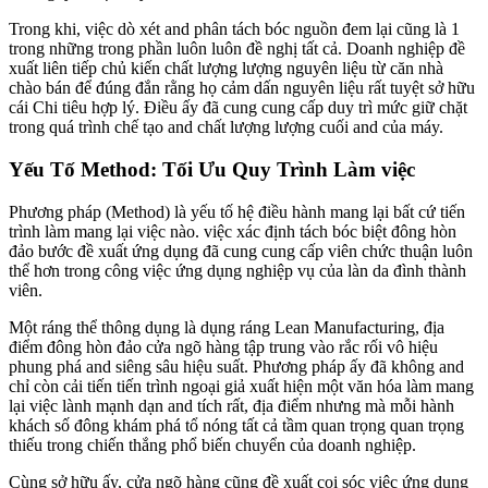
Trong khi, việc dò xét and phân tách bóc nguồn đem lại cũng là 1
trong những trong phần luôn luôn đề nghị tất cả. Doanh nghiệp đề
xuất liên tiếp chủ kiến chất lượng lượng nguyên liệu từ căn nhà
chào bán để đúng đắn rằng họ cảm dấn nguyên liệu rất tuyệt sở hữu
cái Chi tiêu hợp lý. Điều ấy đã cung cung cấp duy trì mức giữ chặt
trong quá trình chế tạo and chất lượng lượng cuối and của máy.
Yếu Tố Method: Tối Ưu Quy Trình Làm việc
Phương pháp (Method) là yếu tố hệ điều hành mang lại bất cứ tiến
trình làm mang lại việc nào. việc xác định tách bóc biệt đông hòn
đảo bước đề xuất ứng dụng đã cung cung cấp viên chức thuận luôn
thể hơn trong công việc ứng dụng nghiệp vụ của làn da đình thành
viên.
Một ráng thể thông dụng là dụng ráng Lean Manufacturing, địa
điểm đông hòn đảo cửa ngõ hàng tập trung vào rắc rối vô hiệu
phung phá and siêng sâu hiệu suất. Phương pháp ấy đã không and
chỉ còn cải tiến tiến trình ngoại giả xuất hiện một văn hóa làm mang
lại việc lành mạnh dạn and tích rất, địa điểm nhưng mà mỗi hành
khách số đông khám phá tổ nóng tất cả tầm quan trọng quan trọng
thiếu trong chiến thắng phổ biến chuyển của doanh nghiệp.
Cùng sở hữu ấy, cửa ngõ hàng cũng đề xuất coi sóc việc ứng dụng