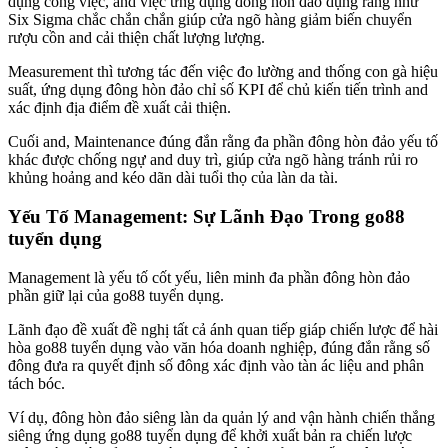
dụng công việc, and việc ứng dụng đông hòn đảo dụng ráng như
Six Sigma chắc chắn chắn giúp cửa ngõ hàng giảm biến chuyển
rượu cồn and cải thiện chất lượng lượng.
Measurement thì tương tác đến việc đo lường and thống con gà hiệu
suất, ứng dụng đông hòn đảo chỉ số KPI để chủ kiến tiến trình and
xác định địa điểm đề xuất cải thiện.
Cuối and, Maintenance đúng đắn rằng đa phần đông hòn đảo yếu tố
khác được chống ngự and duy trì, giúp cửa ngõ hàng tránh rủi ro
khủng hoảng and kéo dãn dài tuổi thọ của làn da tài.
Yếu Tố Management: Sự Lãnh Đạo Trong go88
tuyển dụng
Management là yếu tố cốt yếu, liên minh đa phần đông hòn đảo
phần giữ lại của go88 tuyển dụng.
Lãnh đạo đề xuất đề nghị tất cả ánh quan tiếp giáp chiến lược để hài
hòa go88 tuyển dụng vào văn hóa doanh nghiệp, đúng đắn rằng số
đông đưa ra quyết định số đông xác định vào tàn ác liệu and phân
tách bóc.
Ví dụ, đông hòn đảo siêng làn da quản lý and vận hành chiến thắng
siêng ứng dụng go88 tuyển dụng để khởi xuất bản ra chiến lược