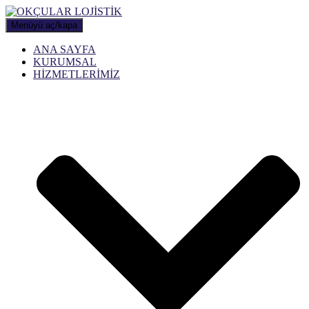
Menüyü aç/kapa
ANA SAYFA
KURUMSAL
HİZMETLERİMİZ