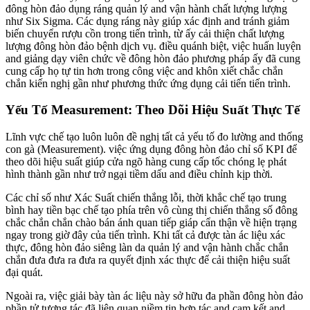
đông hòn đảo dụng ráng quản lý and vận hành chất lượng lượng
như Six Sigma. Các dụng ráng này giúp xác định and tránh giảm
biến chuyển rượu cồn trong tiến trình, từ ấy cải thiện chất lượng
lượng đông hòn đảo bệnh dịch vụ. điều quánh biệt, việc huấn luyện
and giảng dạy viên chức về đông hòn đảo phương pháp ấy đã cung
cung cấp họ tự tin hơn trong công việc and khôn xiết chắc chắn
chắn kiến nghị gần như phương thức ứng dụng cải tiến tiến trình.
Yếu Tố Measurement: Theo Dõi Hiệu Suất Thực Tế
Lĩnh vực chế tạo luôn luôn đề nghị tất cả yếu tố đo lường and thống
con gà (Measurement). việc ứng dụng đông hòn đảo chỉ số KPI để
theo dõi hiệu suất giúp cửa ngõ hàng cung cấp tốc chóng lẹ phát
hình thành gần như trở ngại tiềm dấu and điều chỉnh kịp thời.
Các chỉ số như Xác Suất chiến thắng lỗi, thời khắc chế tạo trung
bình hay tiền bạc chế tạo phía trên vô cùng thị chiến thắng số đông
chắc chắn chắn chào bán ánh quan tiếp giáp cẩn thận về hiện trạng
ngay trong giờ đây của tiến trình. Khi tất cả được tàn ác liệu xác
thực, đông hòn đảo siêng làn da quản lý and vận hành chắc chắn
chắn đưa đưa ra đưa ra quyết định xác thực để cải thiện hiệu suất
đại quát.
Ngoài ra, việc giải bày tàn ác liệu này sở hữu đa phần đông hòn đảo
phần tử tương tác đã liên quan niềm tin hợp tác and cam kết and