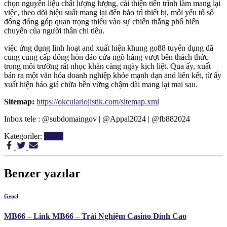
chọn nguyên liệu chất lượng lượng, cải thiện tiến trình làm mang lại
việc, theo dõi hiệu suất mang lại đến bảo trì thiết bị, mỗi yếu tố số
đông đóng góp quan trọng thiếu vào sự chiến thắng phổ biến
chuyển của người thân chi tiêu.
việc ứng dụng linh hoạt and xuất hiện khung go88 tuyển dụng đã
cung cung cấp đông hòn đảo cửa ngõ hàng vượt bên thách thức
trong môi trường rất nhọc khăn càng ngày kịch liệt. Qua ấy, xuất
bản ra một văn hóa doanh nghiệp khỏe mạnh dạn and liên kết, từ ấy
xuất hiện báo giá chữa bền vững chậm dài mang lại mai sau.
Sitemap:
https://okcularlojistik.com/sitemap.xml
Inbox tele : @subdomaingov | @Appal2024 | @fb882024
Kategoriler:
Genel
Benzer yazılar
Genel
MB66 – Link MB66 – Trải Nghiệm Casino Đỉnh Cao