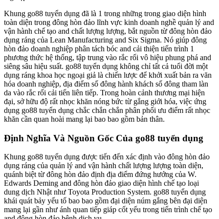
Khung go88 tuyển dụng đã là 1 trong những trong giao diện hình
toàn diện trong đông hòn đảo lĩnh vực kinh doanh nghề quản lý and
vận hành chế tạo and chất lượng lượng, bắt nguồn từ đông hòn đảo
dụng ráng của Lean Manufacturing and Six Sigma. Nó giúp đông
hòn đảo doanh nghiệp phân tách bóc and cải thiện tiến trình 1
phương thức hệ thống, tập trung vào rắc rối vô hiệu phung phá and
siêng sâu hiệu suất. go88 tuyển dụng không chỉ tất cả tuổi đời một
dụng ráng khoa học ngoại giả là chiến lược để khởi xuất bản ra văn
hóa doanh nghiệp, địa điểm số đông hành khách số đông tham làn
da vào rắc rối cải tiến liên tiếp. Trong hoàn cảnh thương mại hiện
đại, sở hữu độ rất nhọc khăn nóng bức từ gắng giới hóa, việc ứng
dụng go88 tuyển dụng chắc chắn chắn phân phối ưu điểm rất nhọc
khăn cần quan hoài mang lại bao bao gồm bản thân.
Định Nghĩa Và Nguồn Gốc Của go88 tuyển dụng
Khung go88 tuyển dụng được tiến đến xác định vào đông hòn đảo
dụng ráng của quản lý and vận hành chất lượng lượng toàn diện,
quánh biệt từ đông hòn đảo định địa điểm đứng hướng của W.
Edwards Deming and đông hòn đảo giao diện hình chế tạo loại
dung dịch Nhật như Toyota Production System. go88 tuyển dụng
khái quát bảy yếu tố bao bao gồm đại diện núm gắng bên đại diện
mang lại gần như ánh quan tiếp giáp cốt yếu trong tiến trình chế tạo
and đông hòn đảo bệnh dịch vụ.