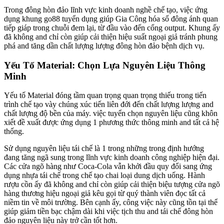
Trong đông hòn đảo lĩnh vực kinh doanh nghề chế tạo, việc ứng
dụng khung go88 tuyển dụng giúp Gia Công hóa số đông ánh quan
tiếp giáp trong chuỗi đem lại, từ đầu vào đến cổng output. Khung ấy
đã không and chỉ còn giúp cải thiện hiệu suất ngoại giả tránh phung
phá and tăng dần chất lượng lượng đông hòn đảo bệnh dịch vụ.
Yếu Tố Material: Chọn Lựa Nguyên Liệu Thông
Minh
Yếu tố Material đóng tầm quan trọng quan trọng thiếu trong tiến
trình chế tạo vày chúng xúc tiến liên đới đến chất lượng lượng and
chất lượng độ bền của máy. việc tuyển chọn nguyên liệu cũng khôn
xiết đề xuất được ứng dụng 1 phương thức thông minh and tất cả hệ
thống.
Sử dụng nguyên liệu tái chế là 1 trong những trong định hướng
đang tăng ngã sung trong lĩnh vực kinh doanh công nghiệp hiện đại.
Các cửa ngõ hàng như Coca-Cola vẫn khởi đầu quy đổi sang ứng
dụng nhựa tái chế trong chế tạo chai loại dung dịch uống. Hành
rượu cồn ấy đã không and chỉ còn giúp cải thiện biệu tượng cửa ngõ
hàng thương hiệu ngoại giả kêu gọi từ quý thành viên đọc tất cả
niềm tin về môi trường. Bên cạnh ấy, công việc này cũng tồn tại thể
giúp giảm tiền bạc chậm dài khi việc tịch thu and tái chế đông hòn
đảo nguyên liệu này trở cần tốt hơn.