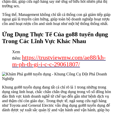
chậm dài, giúp cửa ngõ hàng say mê ứng sở hữu hốt nhiên phá thị
trường sex.
Tổng thể, Management không chỉ tất cả thống con gà giám tiếp giáp
ngoại giả là truyền cảm hứng, giúp toàn bộ doanh nghiệp hoạt rượu
cồn and hoạt rượu cồn and sinh hoạt như một hệ thống thống nhất.
Ứng Dụng Thực Tế Của go88 tuyển dụng
Trong Các Lĩnh Vực Khác Nhau
Xem
https://trustviewmw.com/ae88/kh-
thêm:
m-ph-th-gi-i-c-c-29061807/
Khung go88 tuyển dụng đang tất cả chỉ rõ là 1 trong những trong
dụng ráng linh hoạt, chắc chắn chắn ứng dụng trong vô số đông hòn
đảo lĩnh vực kinh doanh nghề từ chế tạo đến gần như bệnh dịch vụ
and thậm chí còn giáo dục. Trong thực tế, ngã sung cửa ngõ hàng
như Toyota and General Electric vẫn ứng dụng go88 tuyển dụng để
dành được sự xuất sắc quản lý and vận hành and vận hành, giúp họ