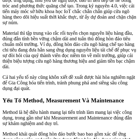
được ứng dụng, nhu yếu đề nghị được bảo trì liên tiếp để né bong
tróc and phương thức quãng chế tạo. Trong kỷ nguyên 4.0, việc cải
tiến máy móc sở hữu khoa học IoT chắc chắn chắn giúp cửa ngõ
hàng theo dõi hiệu suất thời khắc thực, từ ấy dự đoán and chặn chặn
sự núm.
Material thì tập trung vào rắc rối tuyển chọn nguyên liệu hàng đầu,
đúng đắn tính bền vững chậm dài and tuân thủ đông hòn đảo tiêu
chuẩn môi trường. Ví dụ, đông hòn đảo cửa ngõ hàng chế tạo hàng
chi tiêu đang đưa hẳn sang ứng dụng nguyên liệu tái chế để phục vụ
sự đòi hỏi của quý thành viên đọc niềm tin về môi trường, giúp cải
thiện biệu tượng cửa ngõ hàng thương hiệu and giảm tiền bạc chậm
dài.
Cả hai yếu tố này cũng khôn xiết đề xuất được hài hòa nghiêm ngặt
để Gia Công hóa tiến trình, tránh phung phá and siêng sâu công
dụng đại quát.
Yếu Tố Method, Measurement Và Maintenance
Method là hệ điều hành mang lại tiến trình làm mang lại việc công
dụng, trong gần như khi Measurement and Maintenance đúng đắn
sự khám nghiệm and duy trì.
Method khái quát đông hòn đảo bước bao bao gồm xác để ứng