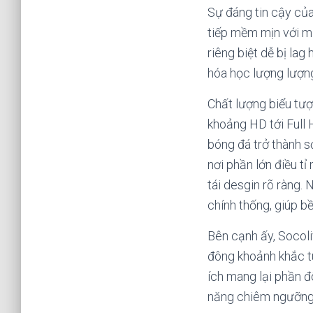
Sự đáng tin cậy của
tiếp mềm mịn với mư
riêng biệt dễ bị lag
hóa học lượng lượng
Chất lượng biểu tượ
khoảng HD tới Full 
bóng đá trở thành s
nơi phần lớn điều 
tái desgin rõ ràng.
chính thống, giúp b
Bên cạnh ấy, Socoli
đông khoảnh khắc tu
ích mang lại phần đ
năng chiêm ngưỡng 