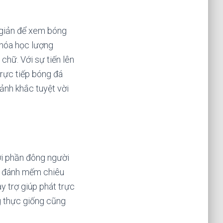
o giản để xem bóng
 hóa học lượng
chữ. Với sự tiến lên
trực tiếp bóng đá
ảnh khắc tuyệt vời
ới phần đông người
ận đánh mếm chiêu
y trợ giúp phát trực
ng thực giống cũng