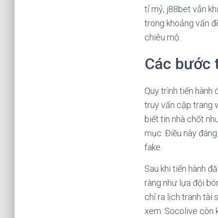
tỉ mỷ, j88bet vẫn k
trong khoảng vấn đ
chiêu mộ.
Các bước t
Quy trình tiến hành
truy vấn cập trang 
biết tin nhà chốt n
mục. Điều này đáng 
fake.
Sau khi tiến hành đă
ràng như lựa đội bó
chỉ ra lịch tranh tà
xem. Socolive còn k