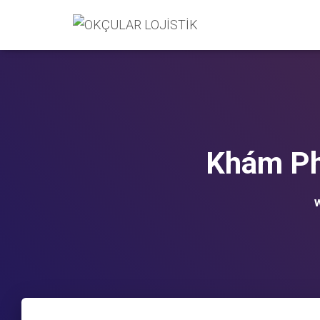
Khám Ph