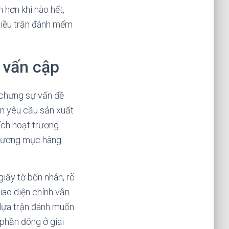
 hơn khi nào hết,
hiều trận đánh mếm
 vấn cập
i chưng sự vấn đề
ạn yêu cầu sản xuất
kích hoạt trương
 trương mục hàng
giấy tờ bốn nhân, rõ
iao diện chính vẫn
n lựa trận đánh muốn
phần đông ở giai