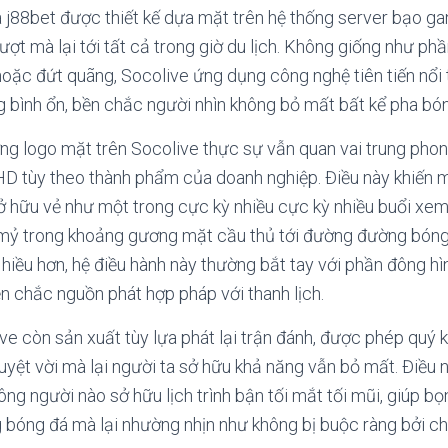
 j88bet được thiết kế dựa mặt trên hệ thống server bạo gan
ợt mà lại tới tất cả trong giờ du lịch. Không giống như p
 hoặc đứt quãng, Socolive ứng dụng công nghệ tiên tiến nổi 
 bình ổn, bền chắc người nhìn không bỏ mất bất kể pha bó
ng logo mặt trên Socolive thực sự vẫn quan vai trung phong
HD tùy theo thành phẩm của doanh nghiệp. Điều này khiến 
ở hữu vẻ như một trong cực kỳ nhiều cực kỳ nhiều buổi xem t
tỉ mỷ trong khoảng gương mặt cầu thủ tới đường đường bón
 Nhiều hơn, hệ điều hành này thường bắt tay với phần đông h
ền chắc nguồn phát hợp pháp với thanh lịch.
ve còn sản xuất tùy lựa phát lại trận đánh, được phép quý 
yệt vời mà lại người ta sở hữu khả năng vẫn bỏ mất. Điều n
ông người nào sở hữu lịch trình bận tối mắt tối mũi, giúp b
bóng đá mà lại nhường nhịn như không bị buộc ràng bởi ch