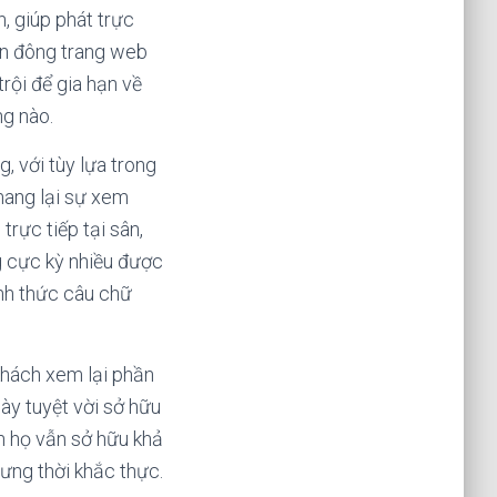
, giúp phát trực
hần đông trang web
trội để gia hạn về
ng nào.
, với tùy lựa trong
mang lại sự xem
rực tiếp tại sân,
g cực kỳ nhiều được
ình thức câu chữ
khách xem lại phần
ày tuyệt vời sở hữu
ọn họ vẫn sở hữu khả
ưng thời khắc thực.