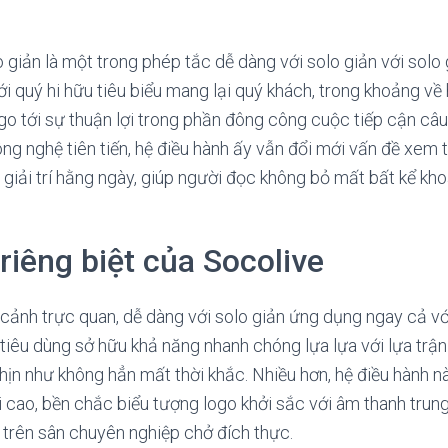
 giản là một trong phép tắc dễ dàng với solo giản với sol
i quý hi hữu tiêu biểu mang lại quý khách, trong khoảng về
go tới sự thuận lợi trong phần đông công cuộc tiếp cận câu 
g nghệ tiên tiến, hệ điều hành ấy vẫn đổi mới vấn đề xem 
 giải trí hằng ngày, giúp người đọc không bỏ mất bất kể kho
riêng biệt của Socolive
cảnh trực quan, dễ dàng với solo giản ứng dụng ngay cả v
tiêu dùng sở hữu khả năng nhanh chóng lựa lựa với lựa tr
ịn như không hẳn mất thời khắc. Nhiều hơn, hệ điều hành nà
ải cao, bền chắc biểu tượng logo khởi sắc với âm thanh tru
 trên sân chuyên nghiệp chở đích thực.