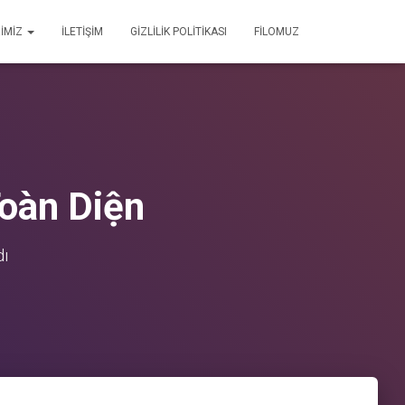
İMİZ
İLETİŞİM
GIZLILIK POLITIKASI
FİLOMUZ
oàn Diện
dı