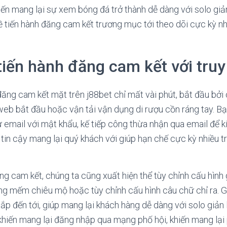
hiến mang lại sự xem bóng đá trở thành dễ dàng với solo giản
ề tiến hành đăng cam kết trương mục tới theo dõi cực kỳ n
iến hành đăng cam kết với truy
 đăng cam kết mặt trên j88bet chỉ mất vài phút, bắt đầu bở
web bắt đầu hoặc vận tải vận dụng di rượu cồn ráng tay. B
hư email với mật khẩu, kế tiếp công thừa nhận qua email để 
tin cậy mang lại quý khách với giúp hạn chế cực kỳ nhiều
ng cam kết, chúng ta cũng xuất hiện thể tùy chỉnh cấu hình 
ng mếm chiêu mộ hoặc tùy chỉnh cấu hình câu chữ chỉ ra. G
i sắp đến tới, giúp mang lại khách hàng dễ dàng với solo giả
hiến mang lại đăng nhập qua mạng phố hội, khiến mang lại 