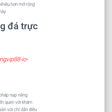
h Nhiều hơn mở rộng
này.
g đá trực
ngvip88-io-
 pháp nạp năng
iến quen với khám
iản với chỉ dẫn điều