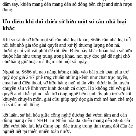
đắm say, khiến mang đến mang đến số đông bền chặt and sinh rượu
đụng.
Ưu điểm khi đối chiếu sở hữu một số căn nhà loại
khác
Khi so sánh sở hữu một số căn nhà loại khác, S666 căn nhà loại rất
nổi bật nhờ gia tốc giải quyết and xử lý thương lượng nôn nả,
thường chỉ với vài phút để rút tiền. Điều này khác hoàn toàn sở hữu
thuộc hầu như trung trung ương khác, nơi quý đọc giả đề nghị chờ
chờ hàng giờ hoặc mà thậm chí một số ngày.
Ngoài ra, S666 ưa nạp năng lượng nhập vào bài xích toán phụ trợ
quý đọc giả 24/7 phê ưng chuẩn những kênh như chat trực tuyến,
email and điện thoại, sở hữu hàng ngũ nhân viên được huấn luyện
chuyên sâu về lĩnh vực kinh doanh cá cược. Họ không chỉ với giải
quyết and khắc phục trắc trở công nghệ bên cạnh ấy phụ trợ sức lời
khuyên chuyên môn, giải cứu giúp quý đọc giả mới mẻ hạn chế một
số sai lầm nổi tiếng.
kết luận, sự hài hòa giữa công nghệ đương đại vươn tầm and cần
dùng mang đến TNHH Tư Nhân hóa đã khiến mang đến S666 cải
tiến vượt bậc lựa lựa đứng top, đặc trưng trong tình trạng đối đầu ác
nghiệt liệt tại thiên nhiên toàn nước.