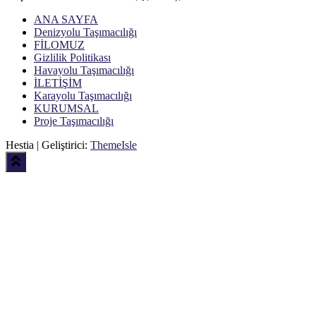
ANA SAYFA
Denizyolu Taşımacılığı
FİLOMUZ
Gizlilik Politikası
Havayolu Taşımacılığı
İLETİŞİM
Karayolu Taşımacılığı
KURUMSAL
Proje Taşımacılığı
Hestia | Geliştirici:
ThemeIsle