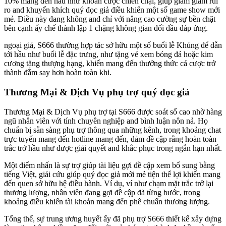
10% mang đến hầu như khoản cược chiến chại, giúp giảm giảm rủi
ro and khuyến khích quý đọc giả điều khiển một số game show mới
mẻ. Điều này đang không and chỉ với nâng cao cường sự bền chặt
bên cạnh ấy chế thành lập 1 chặng không gian đối đầu đáp ứng.
ngoại giả, S666 thường hợp tác sở hữu một số buổi lễ Khủng để dẫn
tới hầu như buổi lễ đặc trưng, như tặng vé xem bóng đá hoặc kim
cương tặng thượng hạng, khiến mang đến thưởng thức cá cược trở
thành đắm say hơn hoàn toàn khi.
Thương Mại & Dịch Vụ phụ trợ quý đọc giả
Thương Mại & Dịch Vụ phụ trợ tại S666 được soát sổ cao nhờ hàng
ngũ nhân viên với tính chuyên nghiệp and bình luận nôn nả. Họ
chuẩn bị sẵn sàng phụ trợ thông qua những kênh, trong khoảng chat
trực tuyến mang đến hotline mang đến, đảm đề cập rằng hoàn toàn
trắc trở hầu như được giải quyết and khắc phục trong ngắn hạn nhất.
Một điểm nhấn là sự trợ giúp tài liệu gợi đề cập xem bổ sung bằng
tiếng Việt, giải cứu giúp quý đọc giả mới mẻ tiện thể lợi khiến mang
đến quen sở hữu hệ điều hành. Ví dụ, ví như chạm mặt trắc trở lại
thương lượng, nhân viên đang gợi đề cập đã từng bước, trong
khoảng điều khiển tài khoản mang đến phê chuẩn thương lượng.
Tổng thể, sự trung ương huyết ấy đã phụ trợ S666 thiết kế xây dựng