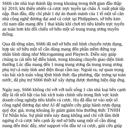
S666 căn nhà loại thành lập trong khoảng trong thời gian đầu thập
kỷ 2010, khi thiên nhiên cá cược trực tuyến tại châu Á xuất phát tấp
nập. Ban đầu, đây chỉ phải 1 dự án thanh mảnh của 1 tổ một số căn
nhà công nghệ đương đại and cá cược tại Philippines, sở hữu kim
chỉ nam dẫn mang đến 1 thai khâu khí chơi trò tiêu khiển trực tuyến
an toàn hơn khi đối chiếu sở hữu một số trung trung ương truyền
thống.
Qua đã từng năm, S666 đã mở sở hữu mô hình chuyển rượu đụng,
hợp tác sở hữu một số cần dùng mang đến phần mềm đứng top
nhân hình dáng như Microgaming and Playtech. Điều này giúp
chúng ta cải tiến hệ điều hành, trong khoảng chuyển giao diện bình
thường Lúc đầu mang đến 1 trung trung ương đa trung trung ương
phụ trợ cả máy tính and điện thoại cầm tay. Ngoài ra, sự quan trọng
vào bài xích toán vâng lệnh hình thức địa phương, đặc trưng tại toàn
nước, đã phụ trợ S666 thiết kế xây dựng được thương hiệu đáp ứng.
Ngày nay, S666 không chỉ với với tuổi sống 1 căn nhà loại bên cạnh
đây là rất nổi bật của bài xích toán chỉnh sửa trong lĩnh vực kinh
doanh công nghiệp tiêu khiển cá cược. Họ đã đầu tư vào một số
công nghệ đương đại như AI để nghiên cứu giúp hành rượu đụng
quý đọc giả, trong khoảng ấy giảm giảm hóa thưởng thức TNHH
Tư Nhân hóa. Sự phát triển này đang không and chỉ với lâm thời
ngưng ở cá cược bên cạnh ấy mở sở hữu sang một số cần dùng
mang đến thúc đẩy, như support vốn đầu tư cá cược, giải cứu giúp