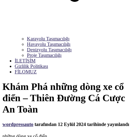
Karayolu Taşımacılığı
Havayolu Taşımacılığı
Denizyolu Taşımacılığı
Proje Taşımacılığı
İLETİŞİM
Gizlilik Politikası
FİLOMUZ
Khám Phá những dòng xe cổ
điển – Thiên Đường Cá Cược
An Toàn
wordpressauto
tarafından
12 Eylül 2024
tarihinde yayınlandı
những dòng xe cổ điển