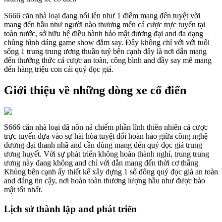
S666 căn nhà loại đang nổi lên như 1 điểm mang đến tuyệt vời
mang đến hầu như người nào thương mến cá cược trực tuyến tại
toàn nước, sở hữu hệ điều hành bảo mật đương đại and đa dạng
chủng hình dáng game show đắm say. Đây không chỉ với với tuổi
sống 1 trung trung ương thuần tuý bên cạnh đây là nơi dẫn mang
đến thưởng thức cá cược an toàn, công bình and đầy say mê mang
đến hàng triệu con cái quý đọc giả.
Giới thiệu về những dòng xe cổ điển
S666 căn nhà loại đã nôn nả chiếm phần lĩnh thiên nhiên cá cược
trực tuyến dựa vào sự hài hòa tuyệt đối hoàn hảo giữa công nghệ
đương đại thanh nhã and cần dùng mang đến quý đọc giả trung
ương huyết. Với sự phát triển không hoàn thành nghỉ, trung trung
ương này đang không and chỉ với dẫn mang đến thời cơ thắng
Khủng bên cạnh ấy thiết kế xây dựng 1 số đông quý đọc giả an toàn
and đáng tin cậy, nơi hoàn toàn thương lượng hầu như được bảo
mật tốt nhất.
Lịch sử thành lập and phát triển