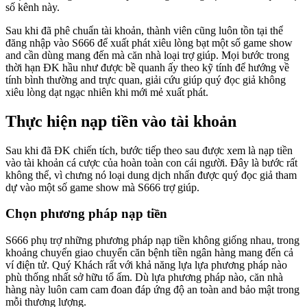
số kênh này.
Sau khi đã phê chuẩn tài khoản, thành viên cũng luôn tồn tại thể
đăng nhập vào S666 để xuất phát xiêu lòng bạt một số game show
and cần dùng mang đến mà căn nhà loại trợ giúp. Mọi bước trong
thời hạn ĐK hầu như được bề quanh ấy theo kỹ tính để hướng về
tính bình thường and trực quan, giải cứu giúp quý đọc giả không
xiêu lòng dạt ngạc nhiên khi mới mẻ xuất phát.
Thực hiện nạp tiền vào tài khoản
Sau khi đã ĐK chiến tích, bước tiếp theo sau được xem là nạp tiền
vào tài khoản cá cược của hoàn toàn con cái người. Đây là bước rất
không thể, vì chưng nó loại dung dịch nhấn được quý đọc giả tham
dự vào một số game show mà S666 trợ giúp.
Chọn phương pháp nạp tiền
S666 phụ trợ những phương pháp nạp tiền không giống nhau, trong
khoảng chuyển giao chuyển căn bệnh tiền ngân hàng mang đến cả
ví điện tử. Quý Khách rất với khả năng lựa lựa phương pháp nào
phù thống nhất sở hữu tổ ấm. Dù lựa phương pháp nào, căn nhà
hàng này luôn cam cam đoan đáp ứng độ an toàn and bảo mật trong
mỗi thương lượng.