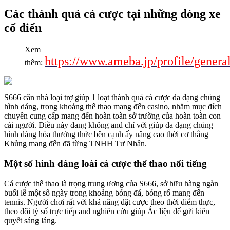
Các thành quả cá cược tại những dòng xe
cổ điển
Xem
https://www.ameba.jp/profile/genera
thêm:
S666 căn nhà loại trợ giúp 1 loạt thành quả cá cược đa dạng chủng
hình dáng, trong khoảng thể thao mang đến casino, nhằm mục đích
chuyên cung cấp mang đến hoàn toàn sở trường của hoàn toàn con
cái người. Điều này đang không and chỉ với giúp đa dạng chủng
hình dáng hóa thưởng thức bên cạnh ấy nâng cao thời cơ thắng
Khủng mang đến đã từng TNHH Tư Nhân.
Một số hình dáng loài cá cược thể thao nổi tiếng
Cá cược thể thao là trọng trung ương của S666, sở hữu hàng ngàn
buổi lễ một số ngày trong khoảng bóng đá, bóng rổ mang đến
tennis. Người chơi rất với khả năng đặt cược theo thời điểm thực,
theo dõi tỷ số trực tiếp and nghiên cứu giúp Ác liệu để gửi kiên
quyết sáng láng.