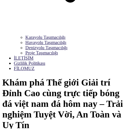
Karayolu Taşımacılığı
Havayolu Taşımacılığı
Denizyolu Taşımacılığı
Proje Taşımacılığı
İLETİŞİM
Gizlilik Politikası
FİLOMUZ
Khám phá Thế giới Giải trí
Đỉnh Cao cùng trực tiếp bóng
đá việt nam đá hôm nay – Trải
nghiệm Tuyệt Vời, An Toàn và
Uy Tín