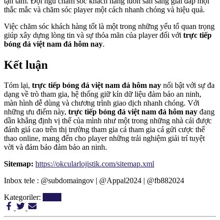
tận tâm. Đội ngũ chăm sóc khách hàng luôn sẵn sàng giải đáp mọi
thắc mắc và chăm sóc player một cách nhanh chóng và hiệu quả.
Việc chăm sóc khách hàng tốt là một trong những yếu tố quan trọng
giúp xây dựng lòng tin và sự thỏa mãn của player đối với
trực tiếp
bóng đá việt nam đá hôm nay
.
Kết luận
Tóm lại,
trực tiếp bóng đá việt nam đá hôm nay
nổi bật với sự đa
dạng về trò tham gia, hệ thống giữ kín dữ liệu đảm bảo an ninh,
màn hình dễ dùng và chương trình giao dịch nhanh chóng. Với
những ưu điểm này,
trực tiếp bóng đá việt nam đá hôm nay
đang
dần khẳng định vị thế của mình như một trong những nhà cái được
đánh giá cao trên thị trường tham gia cá tham gia cá gửi cược thể
thao online, mang đến cho player những trải nghiệm giải trí tuyệt
vời và đảm bảo đảm bảo an ninh.
Sitemap:
https://okcularlojistik.com/sitemap.xml
Inbox tele : @subdomaingov | @Appal2024 | @fb882024
Kategoriler:
Genel