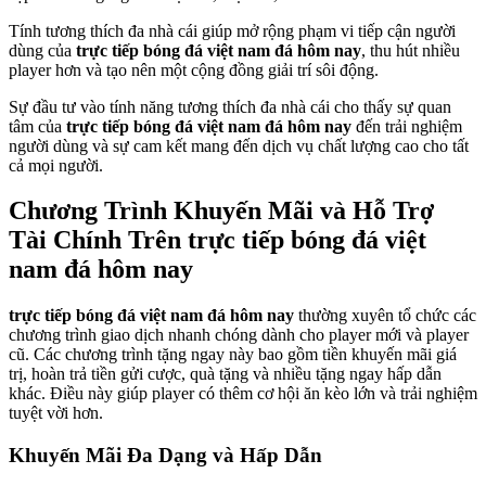
Tính tương thích đa nhà cái giúp mở rộng phạm vi tiếp cận người
dùng của
trực tiếp bóng đá việt nam đá hôm nay
, thu hút nhiều
player hơn và tạo nên một cộng đồng giải trí sôi động.
Sự đầu tư vào tính năng tương thích đa nhà cái cho thấy sự quan
tâm của
trực tiếp bóng đá việt nam đá hôm nay
đến trải nghiệm
người dùng và sự cam kết mang đến dịch vụ chất lượng cao cho tất
cả mọi người.
Chương Trình Khuyến Mãi và Hỗ Trợ
Tài Chính Trên trực tiếp bóng đá việt
nam đá hôm nay
trực tiếp bóng đá việt nam đá hôm nay
thường xuyên tổ chức các
chương trình giao dịch nhanh chóng dành cho player mới và player
cũ. Các chương trình tặng ngay này bao gồm tiền khuyến mãi giá
trị, hoàn trả tiền gửi cược, quà tặng và nhiều tặng ngay hấp dẫn
khác. Điều này giúp player có thêm cơ hội ăn kèo lớn và trải nghiệm
tuyệt vời hơn.
Khuyến Mãi Đa Dạng và Hấp Dẫn