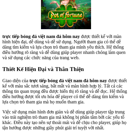
trực tiếp bóng đá việt nam đá hôm nay
được thiết kế với màn
hình hiện đại, dễ dùng và dễ sử dụng. Người tham gia có thể dễ
dàng tìm kiếm và lựa chọn trò tham gia mình yêu thích. Hệ thống
điều hướng rõ ràng và dễ dùng giúp player nhanh chóng làm quen
và sử dụng các chức năng của trang web.
Thiết Kế Hiện Đại và Thân Thiện
Giao diện của
trực tiếp bóng đá việt nam đá hôm nay
được thiết
kế với màu sắc tươi sáng, bắt mắt và màn hình hợp lý. Tất cả các
thông tin quan trọng đều được hiển thị rõ ràng và dễ đọc. Hệ thống
điều hướng được tối ưu hóa để player có thể dễ dàng tìm kiếm và
lựa chọn trò tham gia mà họ muốn tham gia.
Việc sử dụng màn hình đơn giản và dễ dùng giúp player tập trung
vào trải nghiệm trò tham gia mà không bị phân tâm bởi các yếu tố
khác. Điều này tạo nên sự thoải mái và dễ chịu cho player, giúp họ
tận hưởng được những giây phút giải trí tuyệt vời nhất.