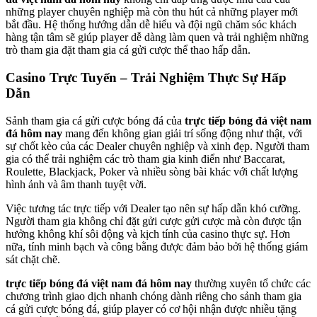
những player chuyên nghiệp mà còn thu hút cả những player mới
bắt đầu. Hệ thống hướng dẫn dễ hiểu và đội ngũ chăm sóc khách
hàng tận tâm sẽ giúp player dễ dàng làm quen và trải nghiệm những
trò tham gia đặt tham gia cá gửi cược thể thao hấp dẫn.
Casino Trực Tuyến – Trải Nghiệm Thực Sự Hấp
Dẫn
Sảnh tham gia cá gửi cược bóng đá của
trực tiếp bóng đá việt nam
đá hôm nay
mang đến không gian giải trí sống động như thật, với
sự chốt kèo của các Dealer chuyên nghiệp và xinh đẹp. Người tham
gia có thể trải nghiệm các trò tham gia kinh điển như Baccarat,
Roulette, Blackjack, Poker và nhiều sòng bài khác với chất lượng
hình ảnh và âm thanh tuyệt vời.
Việc tương tác trực tiếp với Dealer tạo nên sự hấp dẫn khó cưỡng.
Người tham gia không chỉ đặt gửi cược gửi cược mà còn được tận
hưởng không khí sôi động và kịch tính của casino thực sự. Hơn
nữa, tính minh bạch và công bằng được đảm bảo bởi hệ thống giám
sát chặt chẽ.
trực tiếp bóng đá việt nam đá hôm nay
thường xuyên tổ chức các
chương trình giao dịch nhanh chóng dành riêng cho sảnh tham gia
cá gửi cược bóng đá, giúp player có cơ hội nhận được nhiều tặng