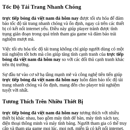
Tốc Độ Tải Trang Nhanh Chóng
trực tiếp bóng đá việt nam đá hôm nay
được tối ưu hóa để đảm
bảo tốc độ tải trang nhanh chóng và ổn định, ngay cả trên các thiết
bị có kết nối internet yếu. Điều này giúp player tránh được tình
trạng gián đoạn trong quá trình tham gia game và đảm bảo trải
nghiệm mượt mà.
Việc tối ưu hóa tốc độ tải trang không chỉ giúp người dùng có một
trải nghiệm tốt hơn mà còn giúp tăng tính cạnh tranh của
trực tiếp
bóng đá việt nam đá hôm nay
so với các đối thủ cạnh tranh khác
trên thị trường.
Sự đầu tư vào cơ sở hạ tầng mạnh mẽ và công nghệ tiên tiến giúp
trực tiếp bóng đá việt nam đá hôm nay
luôn đảm bảo tốc độ tải
trang nhanh chóng và ổn định, mang đến cho player trải nghiệm
tuyệt vời nhất.
Tương Thích Trên Nhiều Thiết Bị
trực tiếp bóng đá việt nam đá hôm nay
tương thích với nhiều
thiết bị khác nhau, bao gồm máy tính để bàn, máy tính xách tay,
điện thoại thông minh và máy tính bảng. Người tham gia có thể truy
cập và tham gia game mọi lúc, mọi nơi, miễn là có kết nối internet.