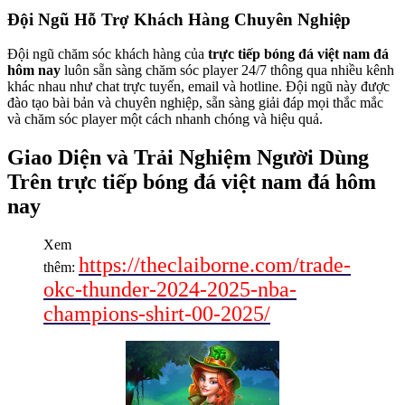
Đội Ngũ Hỗ Trợ Khách Hàng Chuyên Nghiệp
Đội ngũ chăm sóc khách hàng của
trực tiếp bóng đá việt nam đá
hôm nay
luôn sẵn sàng chăm sóc player 24/7 thông qua nhiều kênh
khác nhau như chat trực tuyến, email và hotline. Đội ngũ này được
đào tạo bài bản và chuyên nghiệp, sẵn sàng giải đáp mọi thắc mắc
và chăm sóc player một cách nhanh chóng và hiệu quả.
Giao Diện và Trải Nghiệm Người Dùng
Trên trực tiếp bóng đá việt nam đá hôm
nay
Xem
https://theclaiborne.com/trade-
thêm:
okc-thunder-2024-2025-nba-
champions-shirt-00-2025/