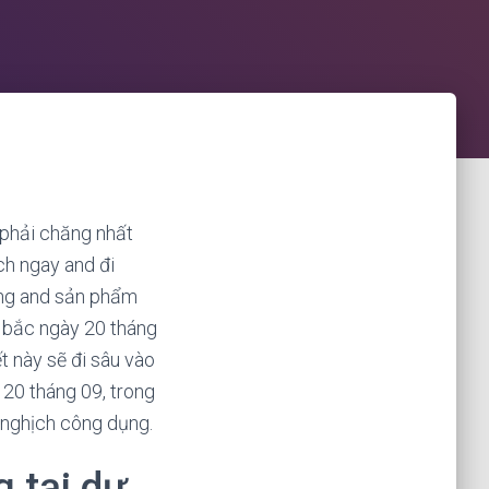
 phải chăng nhất
ch ngay and đi
dạng and sản phẩm
n bắc ngày 20 tháng
t này sẽ đi sâu vào
20 tháng 09, trong
 nghịch công dụng.
 tại dự