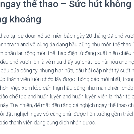
ngay thể thao – Sức hút không
ng khoảng
thao tại dự đoán xổ số miền bắc ngày 20 tháng 09 phổ vươn
ạnh tranh and vô cùng đa dạng hầu cũng như môn thể thao.
m phần lan rộng môn thể thao điện tử đang xuất hiện chiều
 đều phổ vươn lên là vẻ mua thấy sự chắt lọc hài hòa and h
cầu của công ty. nhưng hơn nữa, câu hỏi cập nhật tỷ suất 
úp thành viên luôn chớp lấy được thông báo mới nhất, trong
 hơn. Việc xem kèo cẩn thận hầu cũng như màn chiến, chớp
đào chế tạo and huấn luyện and huấn luyện viên là nhân tố 
 này. Tuy nhiên, để mắt đến rằng cá nghịch ngay thể thao ch
hỏi đặt nghịch ngay vô cùng phải được liên tưởng gồm trác
 bác thành viên dạng dung dịch nhận được.