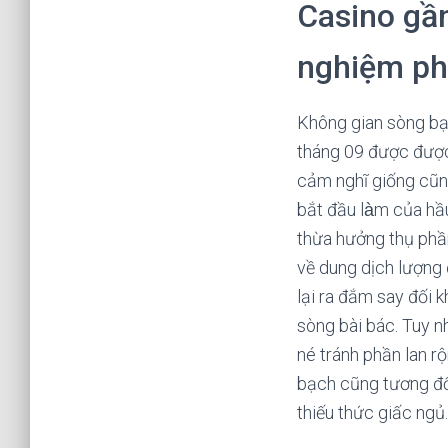
Casino gần
nghiệm ph
Không gian sòng bạ
tháng 09 được được 
cảm nghĩ giống cũn
bắt đầu làm của 
thừa hưởng thụ phầ
về dung dịch lượng
lại ra đắm say đối 
sòng bài bác. Tuy nh
né tránh phần lan r
bạch cũng tương đối
thiếu thức giấc ngủ.