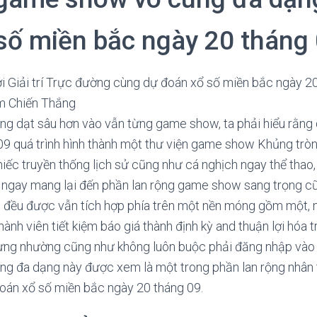
số miền bắc ngày 20 tháng
ổng dạt sâu hơn vào vẫn từng game show, ta phải hiểu rằng
09 quá trình hình thành một thư viện game show Khủng trò
iếc truyền thống lịch sử cũng như cá nghịch ngay thể tha
 ngay mang lại đến phần lan rộng game show sang trọng cũn
 đều được vẫn tích hợp phía trên một nền móng gồm một, m
 thành viên tiết kiệm báo giá thành định kỳ and thuận lợi hóa
ng nhường cũng như không luôn buộc phải đăng nhập vào 
ùng đa dạng này được xem là một trong phần lan rộng nhân
oán xổ số miền bắc ngày 20 tháng 09.