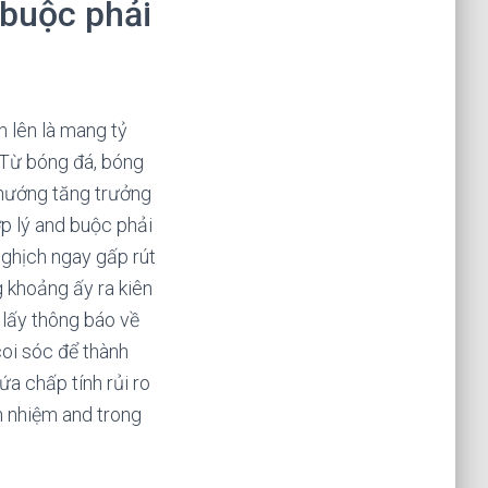
 buộc phải
 lên là mang tỷ
 Từ bóng đá, bóng
 hướng tăng trưởng
ợp lý and buộc phải
nghịch ngay gấp rút
 khoảng ấy ra kiên
 lấy thông báo về
coi sóc để thành
ứa chấp tính rủi ro
h nhiệm and trong