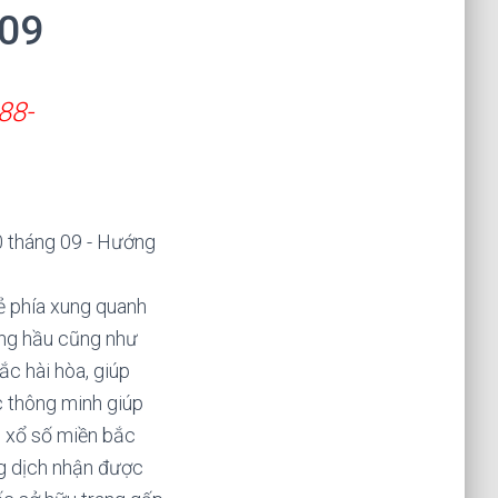
 09
88-
ẻ phía xung quanh
ưởng hầu cũng như
c hài hòa, giúp
ọc thông minh giúp
n xổ số miền bắc
ng dịch nhận được