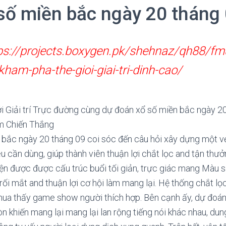
số miền bắc ngày 20 tháng
ps://projects.boxygen.pk/shehnaz/qh88/fm
kham-pha-the-gioi-giai-tri-dinh-cao/
 bắc ngày 20 tháng 09 coi sóc đến câu hỏi xây dựng một v
êu cần dùng, giúp thành viên thuận lợi chắt lọc and tận th
n được được cấu trúc buổi tối giản, trực giác mang Màu sắ
 rối mắt and thuận lợi cơ hội làm mang lại. Hệ thống chắt l
 mua thấy game show người thích hợp. Bên cạnh ấy, dự đoá
n khiến mang lại mang lại lan rộng tiếng nói khác nhau, du