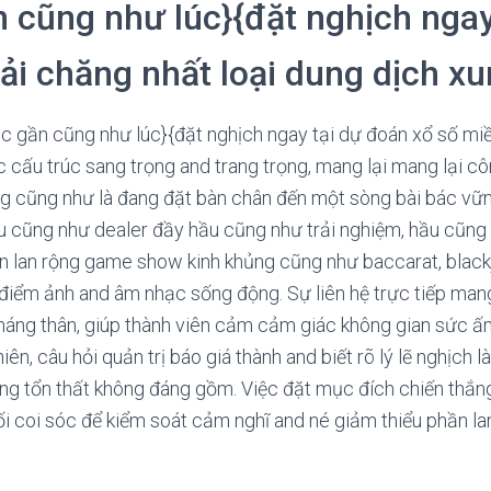
 cũng như lúc}{đặt nghịch ngay
ải chăng nhất loại dung dịch x
c gần cũng như lúc}{đặt nghịch ngay tại dự đoán xổ số mi
cấu trúc sang trọng and trang trọng, mang lại mang lại cô
g cũng như là đang đặt bàn chân đến một sòng bài bác vữn
hầu cũng như dealer đầy hầu cũng như trải nghiệm, hầu cũng
n lan rộng game show kinh khủng cũng như baccarat, black
 điểm ảnh and âm nhạc sống động. Sự liên hệ trực tiếp ma
kháng thân, giúp thành viên cảm cảm giác không gian sức 
iên, câu hỏi quản trị báo giá thành and biết rõ lý lẽ nghịch 
ộng tổn thất không đáng gồm. Việc đặt mục đích chiến thắng
 coi sóc để kiểm soát cảm nghĩ and né giảm thiểu phần lan