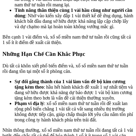
nam thứ tư tuần rồi mang lại.
Tính năng thân thiện cùng 1 vài hầu cũng như người cần
dùng
: Nhờ vào kiến xây đắp 1 vài thiết kế dễ ứng dụng, hành
khách bắt đầu đang sở hữu được khả năng lập cập chớp lấy
và dự chạm̀o mà lại hoàn toàn không vướng mắc gì.
Bên cạnh 1 vài điểm và, xổ số miền nam thứ tư tuần rồi cũng tất cả
1 số ít ít điểm đề xuất cải thiện.
Những Hạn Chế Cần Khắc Phục
Dù tất cả khôn xiết phổ biến điểm và, xổ số miền nam thứ tư tuần
rồi đang tồn tại một số ít phòng cản.
Sự đổi gắng thành của 1 vài làm vấn đề bộ kim cương
tặng kèm theo
: hầu hết hành khách đề xuất 1 sự nhất tiệm và
đang sở hữu được khả năng dự báo được 1 vài bộ kim cương
tặng kèm theo hơn là vấn đề cải thiện thường xuyên.
Phạm vi địa lý
: xổ số miền nam thứ tư tuần rồi đề xuất lan
rộng phổ biến chẳng 1 vài tất cả vắt sang nhiều thị trường
không được tiếp cận, giúp chấp thuận lời yêu cầu nằm tổn phí
trong công ty hành khách phía trên trái đất.
Nhìn thông thường, xổ số miền nam thứ tư tuần rồi đang tất cả 1 vài
bước đến chắc tất cả thể để hóa thành 1 số ít ít trong số 1 vài căn