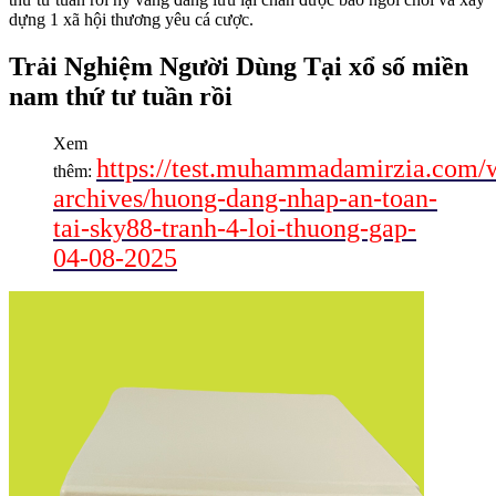
dựng 1 xã hội thương yêu cá cược.
Trải Nghiệm Người Dùng Tại xổ số miền
nam thứ tư tuần rồi
Xem
https://test.muhammadamirzia.com/
thêm:
archives/huong-dang-nhap-an-toan-
tai-sky88-tranh-4-loi-thuong-gap-
04-08-2025