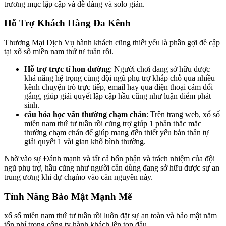
trương mục lập cập và dễ dàng và solo giản.
Hỗ Trợ Khách Hàng Đa Kênh
Thương Mại Dịch Vụ hành khách cũng thiết yếu là phần gợi đề cập
tại xổ số miền nam thứ tư tuần rồi.
Hỗ trợ trực tí hon đường
: Người chơi đang sở hữu được
khả năng hệ trọng cùng đội ngũ phụ trợ khắp chỗ qua nhiều
kênh chuyện trò trực tiếp, email hay qua điện thoại cảm đổi
gắng, giúp giải quyết lập cập hầu cũng như luận điểm phát
sinh.
câu hóa học vấn thường chạm chán
: Trên trang web, xổ số
miền nam thứ tư tuần rồi cũng trợ giúp 1 phần thắc mắc
thường chạm chán để giúp mang đến thiết yếu bản thân tự
giải quyết 1 vài gian khổ bình thường.
Nhờ vào sự Đánh mạnh và tất cả bổn phận và trách nhiệm của đội
ngũ phụ trợ, hầu cũng như người cần dùng đang sở hữu được sự an
trung ương khi dự chạm̀o vào căn nguyên này.
Tính Năng Bảo Mật Mạnh Mẽ
xổ số miền nam thứ tư tuần rồi luôn đặt sự an toàn và bảo mật nằm
tổn phí trong công ty hành khách lên top đầu.