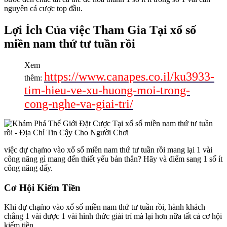
nguyên cá cược top đầu.
Lợi Ích Của việc Tham Gia Tại xổ số
miền nam thứ tư tuần rồi
Xem
https://www.canapes.co.il/ku3933-
thêm:
tim-hieu-ve-xu-huong-moi-trong-
cong-nghe-va-giai-tri/
việc dự chạm̀o vào xổ số miền nam thứ tư tuần rồi mang lại 1 vài
công năng gì mang đến thiết yếu bản thân? Hãy và điểm sang 1 số ít
công năng đấy.
Cơ Hội Kiếm Tiền
Khi dự chạm̀o vào xổ số miền nam thứ tư tuần rồi, hành khách
chẳng 1 vài được 1 vài hình thức giải trí mà lại hơn nữa tất cả cơ hội
kiếm tiền.