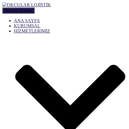
Menüyü aç/kapa
ANA SAYFA
KURUMSAL
HİZMETLERİMİZ