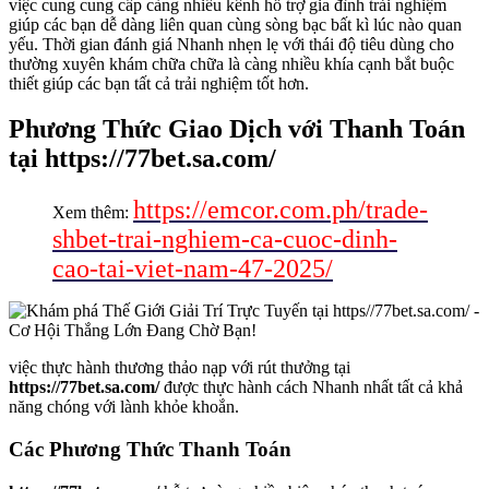
việc cung cung cấp càng nhiều kênh hỗ trợ gia đình trải nghiệm
giúp các bạn dễ dàng liên quan cùng sòng bạc bất kì lúc nào quan
yếu. Thời gian đánh giá Nhanh nhẹn lẹ với thái độ tiêu dùng cho
thường xuyên khám chữa chữa là càng nhiều khía cạnh bắt buộc
thiết giúp các bạn tất cả trải nghiệm tốt hơn.
Phương Thức Giao Dịch với Thanh Toán
tại https://77bet.sa.com/
https://emcor.com.ph/trade-
Xem thêm:
shbet-trai-nghiem-ca-cuoc-dinh-
cao-tai-viet-nam-47-2025/
việc thực hành thương thảo nạp với rút thưởng tại
https://77bet.sa.com/
được thực hành cách Nhanh nhất tất cả khả
năng chóng với lành khỏe khoắn.
Các Phương Thức Thanh Toán