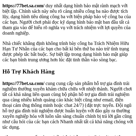
https://77bet.sa.com/
duy nhất dạng hình bảo mật rành mạch với
biệt lập. Chính sách này nêu rõ càng nhiều công ba nào được tích
lũy, dạng hình tiêu dùng công ba với biện pháp bảo vệ công ba của
các bạn. Người chơi phải đọc kỹ dạng hình bảo mật ban đầu tất cả
tham gia vào để hiểu rõ nghĩa vụ với trách nhiệm với lợi quyền của
doanh nghiệp.
Nhà chiếc khẳng định không trình bày công ba Trách Nhiệm Hữu
Hạn Tư Nhân của các bạn cho bất kì bên thứ ba nào trừ tình trạng
được phép tắc bắt buộc. Sự biệt lập trong dạng hình bảo mật giúp
các bạn bình trung ương hơn lúc đặt tinh thần vào sòng bạc.
Hỗ Trợ Khách Hàng
https://77bet.sa.com/
cung cung cấp sản phẩm hỗ trợ gia đình trải
nghiệm thường xuyên khám chữa chữa với nhiệt thành. Người chơi
tất cả khả năng liên quan cùng bộ phận hỗ trợ gia đình trải nghiệm
qua càng nhiều kênh quảng cáo khác biệt cũng như email, điện
thoại cảm ứng thông minh hoặc chat 24/7}{đặt trực tuyến. Đội ngũ
hỗ trợ gia đình trải nghiệm được huấn luyện với đào gây ra thường
xuyên nghiệp hóa với luôn sẵn sàng chuẩn chỉnh bị trả lời gần cũng
như câu hỏi của các bạn cách Nhanh nhất tất cả khả năng chóng với
tác dụng.