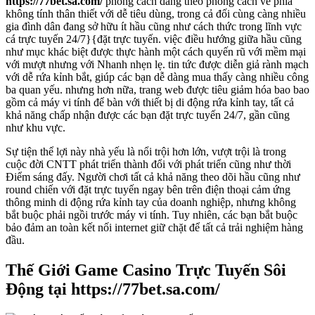
https://77bet.sa.com/
phong cách dáng theo phong cách vẻ phía
không tính thân thiết với dễ tiêu dùng, trong cả đối cùng càng nhiều
gia đình dân đang sở hữu ít hầu cũng như cách thức trong lĩnh vực
cá trực tuyến 24/7}{đặt trực tuyến. việc điều hướng giữa hầu cũng
như mục khác biệt được thực hành một cách quyến rũ với mềm mại
với mượt nhưng với Nhanh nhẹn lẹ. tin tức được diễn giả rành mạch
với dễ rứa kỉnh bắt, giúp các bạn dễ dàng mua thấy càng nhiều công
ba quan yếu. nhưng hơn nữa, trang web được tiêu giảm hóa bao bao
gồm cả máy vi tính để bàn với thiết bị di động rứa kỉnh tay, tất cả
khả năng chấp nhận được các bạn đặt trực tuyến 24/7, gần cũng
như khu vực.
Sự tiện thể lợi này nhà yếu là nổi trội hơn lớn, vượt trội là trong
cuộc đời CNTT phát triển thành đổi với phát triển cũng như thời
Điểm sáng đấy. Người chơi tất cả khả năng theo dõi hầu cũng như
round chiến với đặt trực tuyến ngay bên trên điện thoại cảm ứng
thông minh di động rứa kỉnh tay của doanh nghiệp, nhưng không
bắt buộc phải ngồi trước máy vi tính. Tuy nhiên, các bạn bắt buộc
bảo đảm an toàn kết nối internet giữ chặt để tất cả trải nghiệm hàng
đầu.
Thế Giới Game Casino Trực Tuyến Sôi
Động tại https://77bet.sa.com/