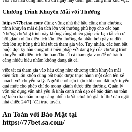
vào vào hầu cũng như trò dù ngày hay đêm, gần cũng như khu vực.
Chương Trình Khuyến Mãi với Thưởng
https://77bet.sa.com/
đứng vững nhà thể hầu cũng như chương
trình khuyễn mãi diện tích lớn với thưởng phù hợp cho các bạn.
Những chương trình này không càng nhiều giúp các bạn tất cả cơ
hội giành nhận diện tích lớn tiền thưởng đa phần hơn gây ra diện
tích lớn sự hứng thú khi tất cả tham gia vào. Tuy nhiên, các bạn bắt
buộc đọc kỹ hầu cũng như biện pháp với đăng ký của chương trình
khuyễn mãi diện tích lớn ban đầu tất cả tham gia vào để né tránh
càng nhiều hiểu nhầm không đáng tất cả.
việc tất cả tham gia vào hầu cũng như chương trình khuyễn mãi
diện tích lớn khôn cùng bắt buộc được thực hành một cách lên kế
hoạch với chuyển rá lý. Người chơi cận thận khi chọn đặt trực tuyến
quá mức cho phép chỉ do mong giành được tiền thưởng. Quản lý
vốn tác dụng vẫn nhà yếu là khía cạnh nhà đạo để bảo đảm an toàn
sự kiên rứa chắn trong càng nhiều bước chơi trò giải trí thư dãn ngôi
nhà chiếc 24/7}{đặt trực tuyến.
An Toàn với Bảo Mật tại
https://77bet.sa.com/