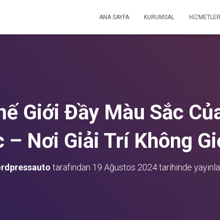
ANA SAYFA
KURUMSAL
HİZMETLER
ế Giới Đầy Màu Sắc Của
c – Nơi Giải Trí Không G
rdpressauto
tarafından
19 Ağustos 2024
tarihinde yayınla