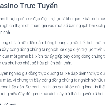
Casino Trực Tuyến
hời thượng của xe đạp điện trợ lực là kho game bài xích c
 nghịch thậm chí tham gia vào một số bàn nghịch bài xích p
n nhà.
không chỉ sở hữu đến cảm hứng hoảng sợ hầu hết hơn thử 
 bầy cộng đồng chúng ta nghịch. xe đạp điện trợ lực triển
 của mỗi game bài xích, từ ấy giúp bầy cộng đồng chúng t
h ưa phù hợp nhất sở hữu phiên bản thân.
yên nghiệp gia dòng trực đường tại xe đạp điện trợ lực cũn
ấu mập, vì chưng trí bầy cộng đồng chúng ta nghịch sở hữ
ởng hấp dẫn. Sự cạnh tranh lớn gan khỏe cùng lòng tin thể 
ương hiệu đầy đủ game bài xích này trở thành quyến rũ hơn 