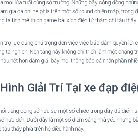
a mọi lứa tuổi cùng sở trường. Những bầy cộng đồng chúng
ham gia cá online phía trên một số round chiến mập, trong 
 ta tình mê thích game bài xích điện tử thậm chí tậu thấy
n trợ lực cũng chú trọng đến việc việc bảo đảm quyền lợi
 ta nghịch. Nền tảng này không chỉ triển lẵm một chặng tr
n, hầu hết hơn đảm giải bày mọi thông báo cá nhân phần nh
Hình Giải Trí Tại xe đạp điệ
 nổi tiếng cộng sở hữu sự một số chiếc trong đầy đủ điểm sá
sở hữu đến. Dưới đây là một số điểm sáng nhà yếu nhưng 
 tậu thấy phía trên hệ điều hành này.