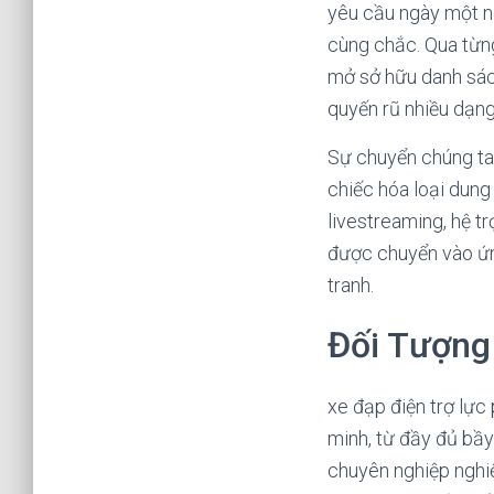
yêu cầu ngày một nâ
cùng chắc. Qua từng
mở sở hữu danh sách
quyến rũ nhiều dạn
Sự chuyển chúng ta 
chiếc hóa loại dun
livestreaming, hệ t
được chuyển vào ứng
tranh.
Đối Tượng
xe đạp điện trợ lự
minh, từ đầy đủ bầ
chuyên nghiệp nghiệ