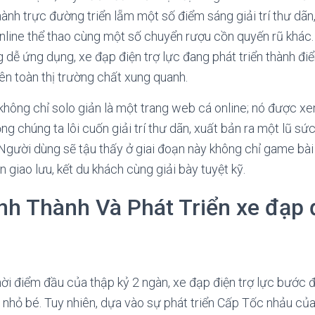
ành trực đường triển lẵm một số điểm sáng giải trí thư dãn,
á online thể thao cùng một số chuyển rượu cồn quyến rũ khác
g dễ ứng dụng, xe đạp điện trợ lực đang phát triển thành 
ên toàn thị trường chất xung quanh.
 không chỉ solo giản là một trang web cá online; nó được xe
g chúng ta lôi cuốn giải trí thư dãn, xuất bản ra một lũ sứ
Người dùng sẽ tậu thấy ở giai đoạn này không chỉ game bài 
giao lưu, kết du khách cùng giải bày tuyệt kỹ.
nh Thành Và Phát Triển xe đạp 
hời điểm đầu của thập kỷ 2 ngàn, xe đạp điện trợ lực bước
n nhỏ bé. Tuy nhiên, dựa vào sự phát triển Cấp Tốc nhảu c