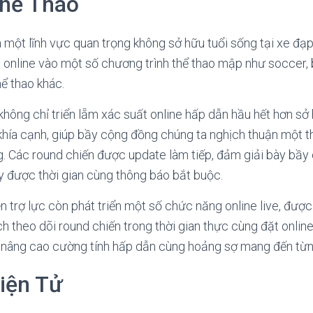
hể Thao
à một lĩnh vực quan trọng không sở hữu tuổi sống tại xe đạp
 online vào một số chương trình thể thao mập như soccer, 
ể thao khác.
 không chỉ triển lẵm xác suất online hấp dẫn hầu hết hơn sở
khía cạnh, giúp bầy cộng đồng chúng ta nghịch thuận một t
g. Các round chiến được update làm tiếp, đảm giải bày bầ
y được thời gian cùng thông báo bắt buộc.
n trợ lực còn phát triển một số chức năng online live, đư
h theo dõi round chiến trong thời gian thực cùng đặt onlin
ày nâng cao cường tính hấp dẫn cùng hoảng sợ mang đến từn
iện Tử