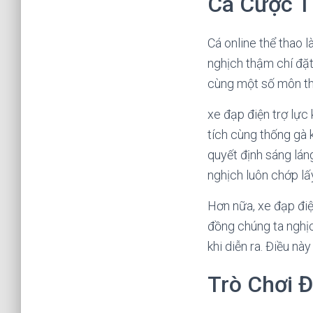
Cá Cược T
Cá online thể thao l
nghịch thậm chí đặt
cùng một số môn th
xe đạp điện trợ lực
tích cùng thống gà 
quyết định sáng lán
nghịch luôn chớp lấ
Hơn nữa, xe đạp điệ
đồng chúng ta nghịc
khi diễn ra. Điều n
Trò Chơi Đ