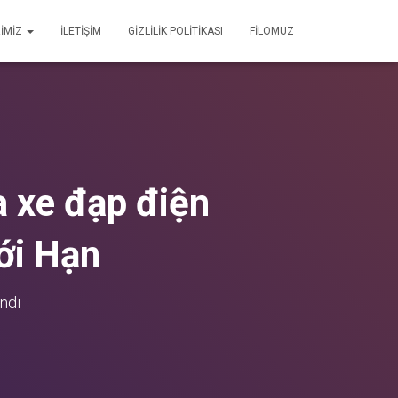
İMİZ
İLETİŞİM
GIZLILIK POLITIKASI
FİLOMUZ
 xe đạp điện
iới Hạn
ndı