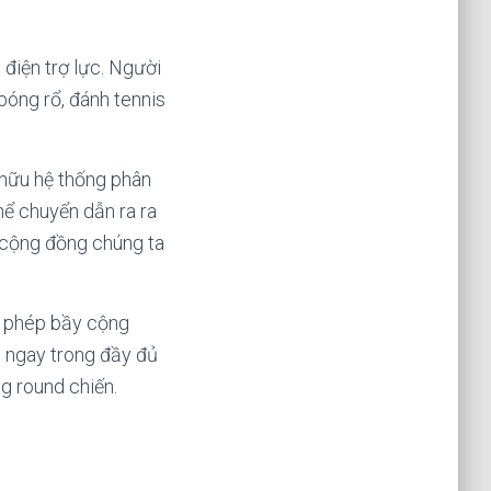
 điện trợ lực. Người
bóng rổ, đánh tennis
 hữu hệ thống phân
hể chuyển dẫn ra ra
y cộng đồng chúng ta
ợc phép bầy cộng
e ngay trong đầy đủ
g round chiến.