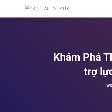
Khám Phá Th
trợ lự
wo