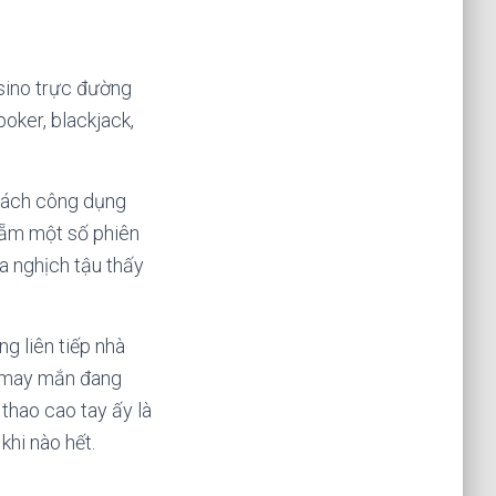
asino trực đường
oker, blackjack,
thách công dụng
 lẵm một số phiên
a nghịch tậu thấy
g liên tiếp nhà
u may mắn đang
thao cao tay ấy là
khi nào hết.