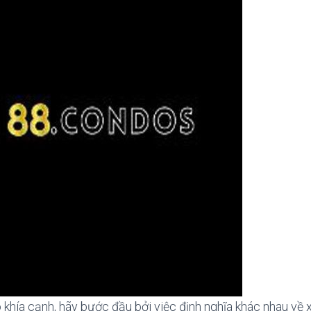
 khía cạnh, hãy bước đầu bởi việc định nghĩa khác nhau về x