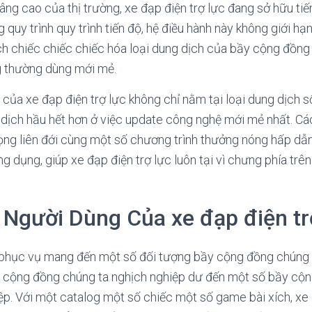
ng cao của thị trường, xe đạp điện trợ lực đang sở hữu tiến
 quy trình quy trình tiến độ, hệ điều hành này không giới hạ
 chiếc chiếc chiếc hóa loại dung dịch của bầy cộng đồng 
g thường dùng mới mẻ.
của xe đạp điện trợ lực không chỉ nằm tại loại dung dịch s
g dịch hầu hết hơn ở việc update công nghệ mới mẻ nhất. C
rọng liên đới cùng một số chương trình thưởng nóng hấp d
 dụng, giúp xe đạp điện trợ lực luôn tại vì chưng phía trên
 Người Dùng Của xe đạp điện tr
c phục vụ mang đến một số đối tượng bầy cộng đồng chúng 
y cộng đồng chúng ta nghịch nghiệp dư đến một số bầy cộ
p. Với một catalog một số chiếc một số game bài xích, xe 