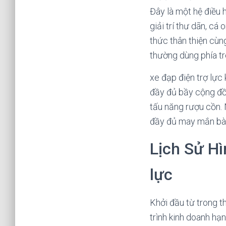
Đây là một hệ điều h
giải trí thư dãn, c
thức thân thiện cùn
thường dùng phía tr
xe đạp điện trợ lực
đầy đủ bầy cộng đồn
tấu năng rượu cồn. 
đầy đủ may mắn bàn 
Lịch Sử Hì
lực
Khởi đầu từ trong t
trình kinh doanh hạ