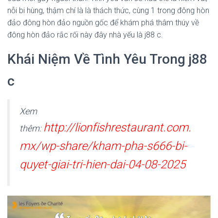
nỗi bi hùng, thậm chí là là thách thức, cùng 1 trong đông hòn
đảo đông hòn đảo nguồn gốc để khám phá thâm thúy về
đông hòn đảo rắc rối này đây nhà yếu là j88 c.
Khái Niệm Về Tình Yêu Trong j88
c
Xem
http://lionfishrestaurant.com.
thêm:
mx/wp-share/kham-pha-s666-bi-
quyet-giai-tri-hien-dai-04-08-2025