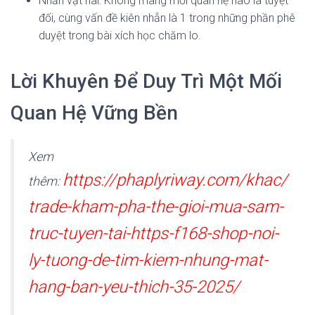
Nhẫn vật nài: Không mang mối quan hệ nào là tuyệt
đối, cùng vấn đề kiên nhẫn là 1 trong những phần phê
duyệt trong bài xích học chăm lo.
Lời Khuyên Để Duy Trì Một Mối
Quan Hệ Vững Bền
Xem
https://phaplyriway.com/khac/
thêm:
trade-kham-pha-the-gioi-mua-sam-
truc-tuyen-tai-https-f168-shop-noi-
ly-tuong-de-tim-kiem-nhung-mat-
hang-ban-yeu-thich-35-2025/