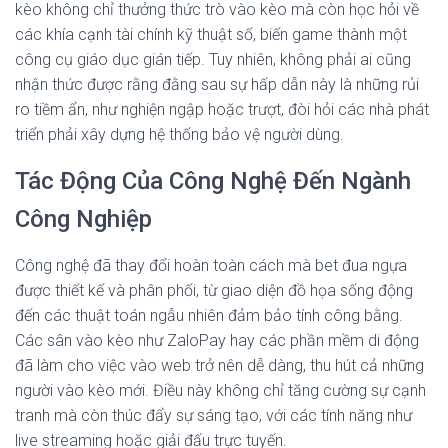
kèo không chỉ thưởng thức trò vào kèo mà còn học hỏi về
các khía cạnh tài chính kỹ thuật số, biến game thành một
công cụ giáo dục gián tiếp. Tuy nhiên, không phải ai cũng
nhận thức được rằng đằng sau sự hấp dẫn này là những rủi
ro tiềm ẩn, như nghiện ngập hoặc trượt, đòi hỏi các nhà phát
triển phải xây dựng hệ thống bảo vệ người dùng.
Tác Động Của Công Nghệ Đến Ngành
Công Nghiệp
Công nghệ đã thay đổi hoàn toàn cách mà bet đua ngựa
được thiết kế và phân phối, từ giao diện đồ họa sống động
đến các thuật toán ngẫu nhiên đảm bảo tính công bằng.
Các sân vào kèo như ZaloPay hay các phần mềm di động
đã làm cho việc vào web trở nên dễ dàng, thu hút cả những
người vào kèo mới. Điều này không chỉ tăng cường sự cạnh
tranh mà còn thúc đẩy sự sáng tạo, với các tính năng như
live streaming hoặc giải đấu trực tuyến.