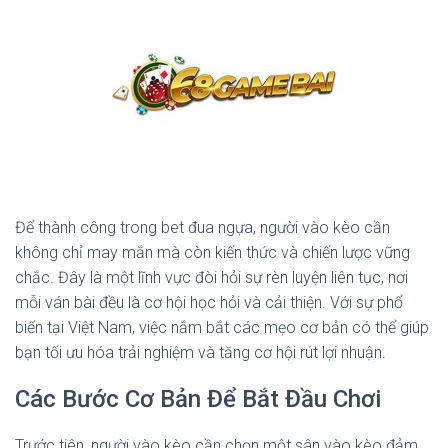
Để thành công trong bet đua ngựa, người vào kèo cần
không chỉ may mắn mà còn kiến thức và chiến lược vững
chắc. Đây là một lĩnh vực đòi hỏi sự rèn luyện liên tục, nơi
mỗi ván bài đều là cơ hội học hỏi và cải thiện. Với sự phổ
biến tại Việt Nam, việc nắm bắt các mẹo cơ bản có thể giúp
bạn tối ưu hóa trải nghiệm và tăng cơ hội rút lợi nhuận.
Các Bước Cơ Bản Để Bắt Đầu Chơi
Trước tiên, người vào kèo cần chọn một sân vào kèo đảm