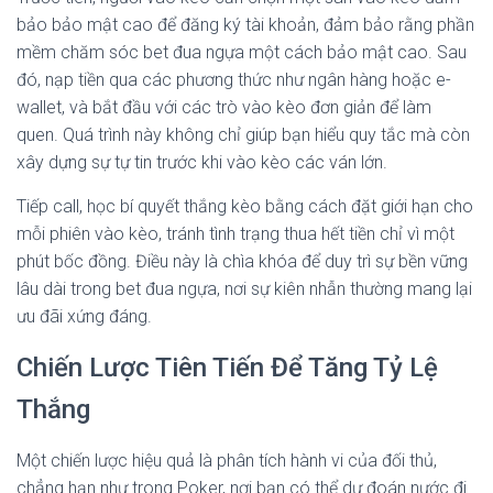
bảo bảo mật cao để đăng ký tài khoản, đảm bảo rằng phần
mềm chăm sóc bet đua ngựa một cách bảo mật cao. Sau
đó, nạp tiền qua các phương thức như ngân hàng hoặc e-
wallet, và bắt đầu với các trò vào kèo đơn giản để làm
quen. Quá trình này không chỉ giúp bạn hiểu quy tắc mà còn
xây dựng sự tự tin trước khi vào kèo các ván lớn.
Tiếp call, học bí quyết thắng kèo bằng cách đặt giới hạn cho
mỗi phiên vào kèo, tránh tình trạng thua hết tiền chỉ vì một
phút bốc đồng. Điều này là chìa khóa để duy trì sự bền vững
lâu dài trong bet đua ngựa, nơi sự kiên nhẫn thường mang lại
ưu đãi xứng đáng.
Chiến Lược Tiên Tiến Để Tăng Tỷ Lệ
Thắng
Một chiến lược hiệu quả là phân tích hành vi của đối thủ,
chẳng hạn như trong Poker, nơi bạn có thể dự đoán nước đi