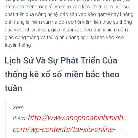
đặt cược thêm may rủi và mẹo vào kèo chiến lược. Với sự
phát triển của công nghệ, các sân vào kèo game này không
chỉ mang lại niềm vui mà còn cơ hội kiếm tiền thực sự thông
qua việc rút lợi nhuận, giúp người vào kèo trải nghiệm cảm
giác căng thẳng và thú vị như đang ngồi tại sân vào kèo
truyền thống.
Lịch Sử Và Sự Phát Triển Của
thống kê xổ số miền bắc theo
tuần
Xem
http://www.shophoabinhminh.
thêm:
com/wp-contents/tai-xiu-online-