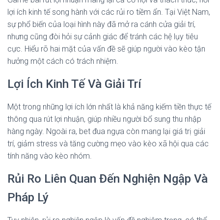
lợi ích kinh tế song hành với các rủi ro tiềm ẩn. Tại Việt Nam,
sự phổ biến của loại hình này đã mở ra cánh cửa giải trí,
nhưng cũng đòi hỏi sự cảnh giác để tránh các hệ lụy tiêu
cực. Hiểu rõ hai mặt của vấn đề sẽ giúp người vào kèo tận
hưởng một cách có trách nhiệm.
Lợi Ích Kinh Tế Và Giải Trí
Một trong những lợi ích lớn nhất là khả năng kiếm tiền thực tế
thông qua rút lợi nhuận, giúp nhiều người bổ sung thu nhập
hàng ngày. Ngoài ra, bet đua ngựa còn mang lại giá trị giải
trí, giảm stress và tăng cường mẹo vào kèo xã hội qua các
tính năng vào kèo nhóm.
Rủi Ro Liên Quan Đến Nghiện Ngập Và
Pháp Lý