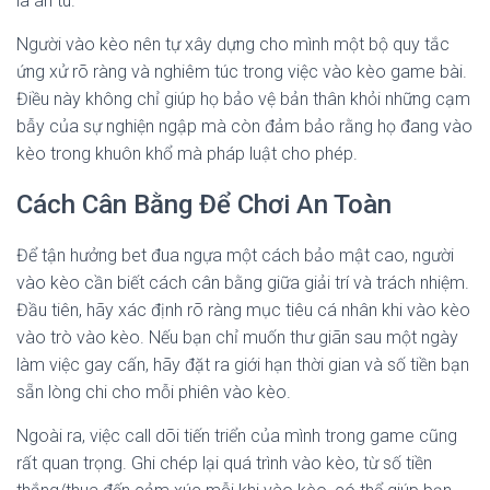
là án tù.
Người vào kèo nên tự xây dựng cho mình một bộ quy tắc
ứng xử rõ ràng và nghiêm túc trong việc vào kèo game bài.
Điều này không chỉ giúp họ bảo vệ bản thân khỏi những cạm
bẫy của sự nghiện ngập mà còn đảm bảo rằng họ đang vào
kèo trong khuôn khổ mà pháp luật cho phép.
Cách Cân Bằng Để Chơi An Toàn
Để tận hưởng bet đua ngựa một cách bảo mật cao, người
vào kèo cần biết cách cân bằng giữa giải trí và trách nhiệm.
Đầu tiên, hãy xác định rõ ràng mục tiêu cá nhân khi vào kèo
vào trò vào kèo. Nếu bạn chỉ muốn thư giãn sau một ngày
làm việc gay cấn, hãy đặt ra giới hạn thời gian và số tiền bạn
sẵn lòng chi cho mỗi phiên vào kèo.
Ngoài ra, việc call dõi tiến triển của mình trong game cũng
rất quan trọng. Ghi chép lại quá trình vào kèo, từ số tiền