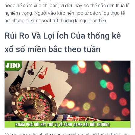
hoặc để cảm xúc chi phối, vì điều này có thể dẫn đến thua lỗ
nghiêm trọng. Người vào kèo nên học từ các ví dụ thực tế,
nơi những ai kiểm soát tốt thường là người ăn tiền.
Rủi Ro Và Lợi Ích Của thống kê
xổ số miền bắc theo tuần
Game bài rút lợi nhuận mang lại cả cơ hội và thách thức, nơi