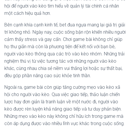
hội để người vào kèo tìm hiểu về quản lý tài chính cá nhân
một cách hiệu quả hơn.
Bên cạnh khía cạnh kinh tế, bet đua ngựa mang lại giá trị giải
trí không nhỏ. Ngày nay, cuộc sống bận rộn khiến nhiều người
cảm thấy stress và gay cấn. Chơi game bài không chỉ giúp
họ thư giãn mà còn là phương tiện để kết nối với bạn bè,
người vào kèo thông qua các trò vào kèo nhóm. Những trải
nghiệm thú vị từ việc tương tác với những người vào kèo
khác, cùng nhau chia sẻ niềm vui thắng lợi hoặc sự thất bại,
đều góp phần nâng cao sức khỏe tinh thần.
Ngoài ra, game bài còn giúp tăng cường mẹo vào kèo xã
hội cho người vào kèo. Qua việc giao tiếp, thảo luận chiến
lược hay đơn giản là tranh luận về một nước đi, người vào
kèo được rèn luyện khả năng giao tiếp và tư duy phản biện.
Những mẹo vào kèo này không chỉ hữu ích trong game mà
còn áp dụng được vào nhiều lĩnh vực khác trong cuộc sống.