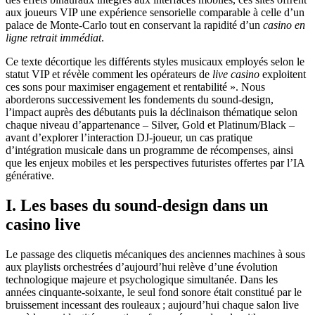
aux joueurs VIP une expérience sensorielle comparable à celle d’un
palace de Monte‑Carlo tout en conservant la rapidité d’un
casino en
ligne retrait immédiat
.
Ce texte décortique les différents styles musicaux employés selon le
statut VIP et révèle comment les opérateurs de
live casino
exploitent
ces sons pour maximiser engagement et rentabilité ». Nous
aborderons successivement les fondements du sound‑design,
l’impact auprès des débutants puis la déclinaison thématique selon
chaque niveau d’appartenance – Silver, Gold et Platinum/Black –
avant d’explorer l’interaction DJ‑joueur, un cas pratique
d’intégration musicale dans un programme de récompenses, ainsi
que les enjeux mobiles et les perspectives futuristes offertes par l’IA
générative.
I. Les bases du sound‑design dans un
casino live
Le passage des cliquetis mécaniques des anciennes machines à sous
aux playlists orchestrées d’aujourd’hui relève d’une évolution
technologique majeure et psychologique simultanée. Dans les
années cinquante‑soixante, le seul fond sonore était constitué par le
bruissement incessant des rouleaux ; aujourd’hui chaque salon live