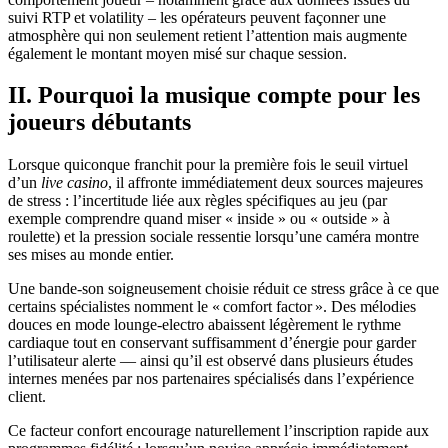
suivi RTP et volatility – les opérateurs peuvent façonner une
atmosphère qui non seulement retient l’attention mais augmente
également le montant moyen misé sur chaque session.
II. Pourquoi la musique compte pour les
joueurs débutants
Lorsque quiconque franchit pour la première fois le seuil virtuel
d’un
live casino
, il affronte immédiatement deux sources majeures
de stress : l’incertitude liée aux règles spécifiques au jeu (par
exemple comprendre quand miser « inside » ou « outside » à
roulette) et la pression sociale ressentie lorsqu’une caméra montre
ses mises au monde entier.
Une bande‑son soigneusement choisie réduit ce stress grâce à ce que
certains spécialistes nomment le « comfort factor ». Des mélodies
douces en mode lounge‑electro abaissent légèrement le rythme
cardiaque tout en conservant suffisamment d’énergie pour garder
l’utilisateur alerte — ainsi qu’il est observé dans plusieurs études
internes menées par nos partenaires spécialisés dans l’expérience
client.
Ce facteur confort encourage naturellement l’inscription rapide aux