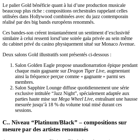
Le palier Gold bénéficie quant à lui d’une production musicale
beaucoup plus riche : compositions orchestrales rappelant celles
utilisées dans Hollywood combinées avec du jazz contemporain
réalisé par des big bands européens renommés.
Ces bandes‑son créent instantanément un sentiment d’exclusivité
similaire à celui ressenti lorsd’une soirée gala privée au sein même
du cabinet privé du casino physiquement situé sur Monaco Avenue.
Deux salons Gold illustratifs sont présentés ci‑dessous :
Salon Golden Eagle propose unaudionarration épique pendant
chaque main gagnante sur
Dragon Tiger Live
, augmentant
ainsi la fréquence perçue comme « gagnante » parmi ses
membres.
Salon Sapphire Lounge diffuse quotidiennement une série
exclusive intitulée “Jazz Night”, spécialement adaptée aux
parties haute mise sur
Mega Wheel Live
, entraînant une hausse
mesurée jusqu’à 18 % du volume total misé durant ces
sessions.
C.. Niveau “Platinum/Black” – compositions sur
mesure par des artistes renommés