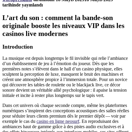
tarihinde yayınlandı
L’art du son : comment la bande‑son
originale booste les niveaux VIP dans les
casinos live modernes
Introduction
La musique est depuis longtemps le fil invisible qui relie l’ambiance
d’un établissement de jeu à l’émotion du joueur. Dès que les
premières notes s’élèvent dans le hall d’un casino physique, elles
sculptent la perception de luxe, masquent le bruit des machines et
créent une atmosphère propice à l’immersion totale. Pour un novice
qui découvre les tables de roulette ou le blackjack live, ce décor
sonore devient un véritable allié psychologique : il apaise la tension
initiale et incite à rester plus longtemps sur le tapis vert.
Dans cet univers où chaque seconde compte, même les plateformes
numériques s’inspirent des conceptions acoustiques des salles réelles
pour séduire leurs clients premium dès le premier dépôt — voir par
exemple le cas du
casino en ligne neosurf
. En reproduisant des
ambiances haut de gamme grâce à des pistes audio exclusives et à
des effets binauraux intégrés aux interfaces mobiles, ces sites offrent