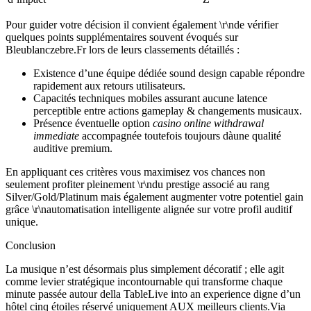
Pour guider votre décision il convient également \r\nde vérifier
quelques points supplémentaires souvent évoqués sur
Bleublanczebre.Fr lors de leurs classements détaillés :
Existence d’une équipe dédiée sound design capable répondre
rapidement aux retours utilisateurs.
Capacités techniques mobiles assurant aucune latence
perceptible entre actions gameplay & changements musicaux.
Présence éventuelle option
casino online withdrawal
immediate
accompagnée toutefois toujours dàune qualité
auditive premium.
En appliquant ces critères vous maximisez vos chances non
seulement profiter pleinement \r\ndu prestige associé au rang
Silver/Gold/Platinum mais également augmenter votre potentiel gain
grâce \r\nautomatisation intelligente alignée sur votre profil auditif
unique.
Conclusion
La musique n’est désormais plus simplement décoratif ; elle agit
comme levier stratégique incontournable qui transforme chaque
minute passée autour della TableLive into an experience digne d’un
hôtel cinq étoiles réservé uniquement AUX meilleurs clients.Via