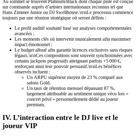
Au sommet se trouvent Platinum/Black dont chaque piste est conçue
sur commande auprès d’artistes internationaux reconnus tel que
Hans Zimmer Junior ou DJ Swellhouse.\n\nLe processus commence
toujours par une réunion stratégique où seront définis :
Le profil auditif souhaité basé sur analyses comportementales
avancées ;
Les moments clés où intervenir musicalement afin maximiser
impact émotionnel ;
Le budget alloué afin garantir licences exclusives sans risques
légaux.\n\nCes compositions sont souvent synchronisées avec
certains jackpots progressifs atteignant parfois +5 000 €,
renforçant ainsi leur pouvoir persuasif.\n\nLes bénéfices
observés incluent :
Un ARPU supérieur moyen de 23 % comparé aux
salons Gold.
Un taux de rétention mensuel dépassant 87 %,
largement attribuable au sentiment unique vécu lors «
concert privé » personnellement dédié au joueur
premium.
IV. L’interaction entre le DJ live et le
joueur VIP