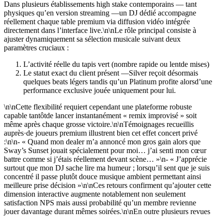
Dans plusieurs établissements high stake contemporains — tant
physiques qu’en version streaming —un DJ dédié accompagne
réellement chaque table premium via diffusion vidéo intégrée
directement dans l’interface live.\n\nLe rôle principal consiste à
ajuster dynamiquement sa sélection musicale suivant deux
paramètres cruciaux :
L’activité réelle du tapis vert (nombre rapide ou lentde mises)
Le statut exact du client présent —Silver reçoit désormais
quelques beats légers tandis qu’un Platinum profite alorsd’une
performance exclusive jouée uniquement pour lui.
\n\nCette flexibilité requiert cependant une plateforme robuste
capable tantôt​de lancer instantanément « remix improvisé » soit
même après chaque grosse victoire.\n\nTémoignages recueillis
auprès·de joueurs premium illustrent bien cet effet concert privé
:\n\n- « Quand mon dealer m’a annoncé mon gros gain alors que
Sway’s Sunset jouait spécialement pour moi… j’ai senti mon cœur
battre comme si j’étais réellement devant scène… »\n- « J’apprécie
surtout que mon DJ sache lire ma humeur ; lorsqu’il sent que je suis
concentré il passe plutôt douce musique ambient permettant ainsi
meilleure prise décision »\n\nCes retours confirment qu’ajouter cette
dimension interactive augmente notablement non seulement
satisfaction NPS mais aussi probabilité qu’un membre revienne
jouer davantage durant mêmes soirées.\n\nEn outre plusieurs revues