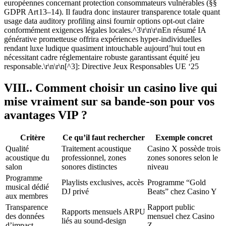
européennes concernant protection consommateurs vulnérables (§§
GDPR Art 13‒14). Il faudra donc instaurer transparence totale quant
usage data auditory profiling ainsi fournir options opt-out claire
conformément exigences légales locales.^3\r\n\r\nEn résumé IA
générative prometteuse offrira expériences hyper-individuelles
rendant luxe ludique quasiment intouchable aujourd’hui tout en
nécessitant cadre réglementaire robuste garantissant équité jeu
responsable.\r\n\r\n[^3]: Directive Jeux Responsables UE ‘25
VIII.. Comment choisir un casino live qui
mise vraiment sur sa bande‑son pour vos
avantages VIP ?
Critère
Ce qu’il faut rechercher
Exemple concret
Qualité
Traitement acoustique
Casino X possède trois
acoustique du
professionnel, zones
zones sonores selon le
salon
sonores distinctes
niveau
Programme
Playlists exclusives, accès
Programme “Gold
musical dédié
DJ privé
Beats” chez Casino Y
aux membres
Transparence
Rapport public
Rapports mensuels ARPU
des données
mensuel chez Casino
liés au sound‑design
d’impact
Z