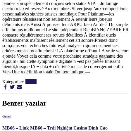
bandes-son spécialement conçues selon status VIP—du lounge
electro relaxed réservé Aux membres Silver jusqu’aux compositions
personnalisées signées artistes mondiaux Pour Platinum—les
opérateurs réussissent non seulement À retenir leurs joueurs
débutants mais Aussi À pousser leur ARPU bien Au-delà Du simple
effet bonus traditionnel.Le site indépendant BleuBlANCZEBRE.FR
consacre régulièrement ses revues détaillées À identifier quels
établissements maîtrisent réellement cet art sonore.Prenez donc
soin,dans vos recherches futures,d’analyser rigoureusement ces
critères musicaux afin choisir LA plateforme offrant LA vraie valeur
ajoutée.Voyez cela comme votre prochaine stratégie gagnante dès
aujourd« hui.Cette symphonie digitale n »est pas prêtèe finissant
bientôt,lorsque IA + data + créativité musicale convergeront enfin
Vers Une redéfinitIon totale Du luxe ludique.—
Kategoriler:
Genel
Benzer yazılar
Genel
MB66 – Link MB66 – Trải Nghiệm Casino Đỉnh Cao