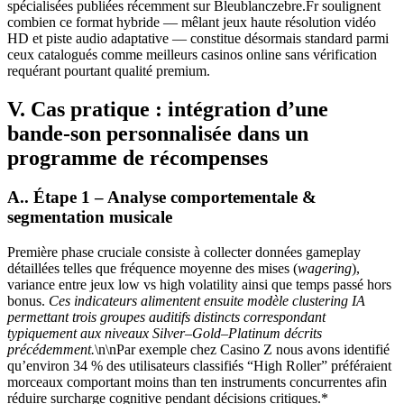
spécialisées publiées récemment sur Bleublanczebre.Fr soulignent
combien ce format hybride — mêlant jeux haute résolution vidéo
HD et piste audio adaptative — constitue désormais standard parmi
ceux catalogués comme meilleurs casinos online sans vérification
requérant pourtant qualité premium.
V. Cas pratique : intégration d’une
bande‑son personnalisée dans un
programme de récompenses
A.. Étape 1 – Analyse comportementale &
segmentation musicale
Première phase cruciale consiste à collecter données gameplay
détaillées telles que fréquence moyenne des mises (
wagering
),
variance entre jeux low vs high volatility ainsi que temps passé hors
bonus.
Ces indicateurs alimentent ensuite modèle clustering IA
permettant trois groupes auditifs distincts correspondant
typiquement aux niveaux Silver–Gold–Platinum décrits
précédemment.
\n\nPar exemple chez Casino Z nous avons identifié
qu’environ 34 % des utilisateurs classifiés “High Roller” préféraient
morceaux comportant moins than ten instruments concurrentes afin
réduire surcharge cognitive pendant décisions critiques.*