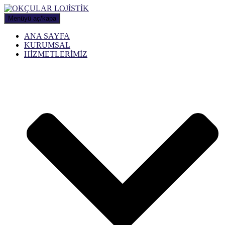
Menüyü aç/kapa
ANA SAYFA
KURUMSAL
HİZMETLERİMİZ