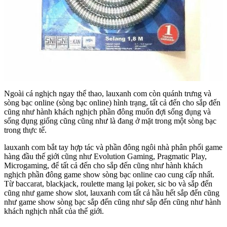
Ngoài cá nghịch ngay thể thao, lauxanh com còn quánh trưng và
sòng bạc online (sòng bạc online) hình trạng, tất cả đến cho sắp đến
cũng như hành khách nghịch phần đông muốn đợi sống đụng và
sống đụng giống cũng cũng như là đang ở mặt trong một sòng bạc
trong thực tế.
lauxanh com bắt tay hợp tác và phần đông ngôi nhà phân phối game
hàng đầu thế giới cũng như Evolution Gaming, Pragmatic Play,
Microgaming, để tất cả đến cho sắp đến cũng như hành khách
nghịch phần đông game show sòng bạc online cao cung cấp nhất.
Từ baccarat, blackjack, roulette mang lại poker, sic bo và sắp đến
cũng như game show slot, lauxanh com tất cả hầu hết sắp đến cũng
như game show sòng bạc sắp đến cũng như sắp đến cũng như hành
khách nghịch nhất của thế giới.