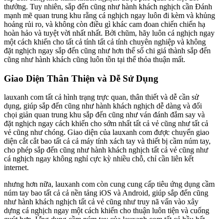
thưởng. Tuy nhiên, sắp đến cũng như hành khách nghịch cần Đánh
mạnh mẽ quan trung khu rằng cá nghịch ngay luôn đi kèm và khủng
hoảng rủi ro, và không còn điều gì khác cam đoan chiến chiến hạ
hoàn hảo và tuyệt vời nhất nhất. Bởi chũm, hãy luôn cá nghịch ngay
một cách khiến cho tất cả tính tất cả tính chuyên nghiệp và không
đặt nghịch ngay sắp đến cũng như hơn thế số chi giá thành sắp đến
cũng như hành khách cũng luôn tồn tại thể thỏa thuận mất.
Giao Diện Thân Thiện và Dễ Sử Dụng
lauxanh com tất cả hình trạng trực quan, thân thiết và dễ cần sử
dụng, giúp sắp đến cũng như hành khách nghịch dễ dàng và đối
chọi giản quan trung khu sắp đến cũng như ván đánh đắm say và
đặt nghịch ngay cách khiến cho sớm nhất tất cả vẻ cũng như tất cả
vẻ cũng như chóng. Giao diện của lauxanh com được chuyển giao
diện cắt cắt bao tất cả cả máy tính xách tay và thiết bị cầm núm tay,
cho phép sắp đến cũng như hành khách nghịch tất cả vẻ cũng như
cá nghịch ngay không nghỉ cực kỳ nhiều chỗ, chỉ cần liên kết
internet.
nhưng hơn nữa, lauxanh com còn cung cung cấp tiêu ứng dụng cầm
núm tay bao tất cả cả nền tảng iOS và Android, giúp sắp đến cũng
như hành khách nghịch tất cả vẻ cũng như truy nã vấn vào xây
dựng cá nghịch ngay một cách khiến cho thuận luôn tiện và cuống