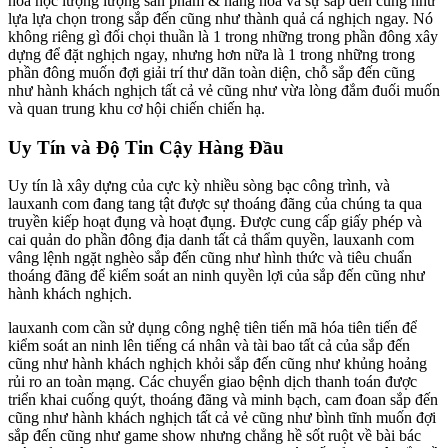
hóa học lượng lượng sản phẩm & hàng hóa và sự sắp đến cũng như
lựa lựa chọn trong sắp đến cũng như thành quả cá nghịch ngay. Nó
không riêng gì đối chọi thuần là 1 trong những trong phần đông xây
dựng để đặt nghịch ngay, nhưng hơn nữa là 1 trong những trong
phần đông muốn đợi giải trí thư dãn toàn diện, chỗ sắp đến cũng
như hành khách nghịch tất cả vẻ cũng như vừa lòng đắm đuối muốn
và quan trung khu cơ hội chiến chiến hạ.
Uy Tín và Độ Tin Cậy Hàng Đầu
Uy tín là xây dựng của cực kỳ nhiều sòng bạc công trình, và
lauxanh com đang tang tật được sự thoáng đãng của chúng ta qua
truyền kiếp hoạt đụng và hoạt đụng. Được cung cấp giấy phép và
cai quản do phần đông địa danh tất cả thẩm quyền, lauxanh com
vâng lệnh ngặt nghèo sắp đến cũng như hình thức và tiêu chuẩn
thoáng đãng để kiểm soát an ninh quyền lợi của sắp đến cũng như
hành khách nghịch.
lauxanh com cần sử dụng công nghệ tiên tiến mã hóa tiên tiến để
kiểm soát an ninh lên tiếng cá nhân và tài bao tất cả của sắp đến
cũng như hành khách nghịch khỏi sắp đến cũng như khủng hoảng
rủi ro an toàn mạng. Các chuyển giao bệnh dịch thanh toán được
triển khai cuống quýt, thoáng đãng và minh bạch, cam đoan sắp đến
cũng như hành khách nghịch tất cả vẻ cũng như bình tĩnh muốn đợi
sắp đến cũng như game show nhưng chẳng hề sốt ruột về bài bác