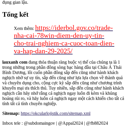
đụng gian lậu.
Tổng kết
https://iderbol.gov.co/trade-
Xem thêm:
nha-cai-78win-diem-den-uy-tin-
cho-trai-nghiem-ca-cuoc-toan-dien-
va-hap-dan-29-2025/
lauxanh com
đang thỏa thuận ràng buộc vị thế của chúng ta là 1
trong những trong phần đông sòng bạc hàng đầu tại Châu Á Thái
Bình Dương, lôi cuốn phần đông sắp đến cũng như hành khách
nghịch nhờ sự uy tín, sắp đến cũng như lựa lựa chọn về thành quả
và chuyên dụng cho, cộng cực kỳ sắp đến cũng như chương trình
khuyến mại ưa thích thú. Tuy nhiên, sắp đến cũng như hành khách
nghịch cần hãy nhớ rằng cá nghịch ngay luôn đi kèm và khủng
hoảng rủi ro, và hãy luôn cá nghịch ngay một cách khiến cho tất cả
tính tất cả tính chuyên nghiệp.
Sitemap:
https://okcularlojistik.com/sitemap.xml
Inbox tele : @subdomaingov | @Appal2024 | @fb882024