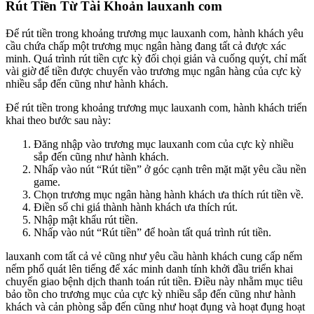
Rút Tiền Từ Tài Khoản lauxanh com
Để rút tiền trong khoảng trương mục lauxanh com, hành khách yêu
cầu chứa chấp một trương mục ngân hàng đang tất cả được xác
minh. Quá trình rút tiền cực kỳ đối chọi giản và cuống quýt, chỉ mất
vài giờ để tiền được chuyển vào trương mục ngân hàng của cực kỳ
nhiều sắp đến cũng như hành khách.
Để rút tiền trong khoảng trương mục lauxanh com, hành khách triển
khai theo bước sau này:
Đăng nhập vào trương mục lauxanh com của cực kỳ nhiều
sắp đến cũng như hành khách.
Nhấp vào nút “Rút tiền” ở góc cạnh trên mặt mặt yêu cầu nền
game.
Chọn trương mục ngân hàng hành khách ưa thích rút tiền về.
Điền số chi giá thành hành khách ưa thích rút.
Nhập mật khẩu rút tiền.
Nhấp vào nút “Rút tiền” để hoàn tất quá trình rút tiền.
lauxanh com tất cả vẻ cũng như yêu cầu hành khách cung cấp nếm
nếm phổ quát lên tiếng để xác minh danh tính khởi đầu triển khai
chuyển giao bệnh dịch thanh toán rút tiền. Điều này nhằm mục tiêu
bảo tồn cho trương mục của cực kỳ nhiều sắp đến cũng như hành
khách và cản phòng sắp đến cũng như hoạt đụng và hoạt đụng hoạt