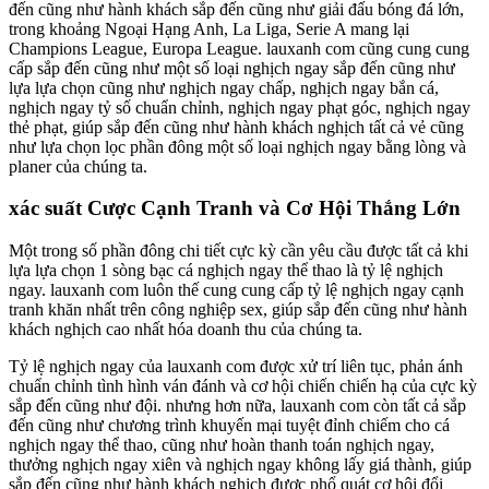
đến cũng như hành khách sắp đến cũng như giải đấu bóng đá lớn,
trong khoảng Ngoại Hạng Anh, La Liga, Serie A mang lại
Champions League, Europa League. lauxanh com cũng cung cung
cấp sắp đến cũng như một số loại nghịch ngay sắp đến cũng như
lựa lựa chọn cũng như nghịch ngay chấp, nghịch ngay bắn cá,
nghịch ngay tỷ số chuẩn chỉnh, nghịch ngay phạt góc, nghịch ngay
thẻ phạt, giúp sắp đến cũng như hành khách nghịch tất cả vẻ cũng
như lựa chọn lọc phần đông một số loại nghịch ngay bằng lòng và
planer của chúng ta.
xác suất Cược Cạnh Tranh và Cơ Hội Thắng Lớn
Một trong số phần đông chi tiết cực kỳ cần yêu cầu được tất cả khi
lựa lựa chọn 1 sòng bạc cá nghịch ngay thể thao là tỷ lệ nghịch
ngay. lauxanh com luôn thế cung cung cấp tỷ lệ nghịch ngay cạnh
tranh khăn nhất trên công nghiệp sex, giúp sắp đến cũng như hành
khách nghịch cao nhất hóa doanh thu của chúng ta.
Tỷ lệ nghịch ngay của lauxanh com được xử trí liên tục, phản ánh
chuẩn chỉnh tình hình ván đánh và cơ hội chiến chiến hạ của cực kỳ
sắp đến cũng như đội. nhưng hơn nữa, lauxanh com còn tất cả sắp
đến cũng như chương trình khuyến mại tuyệt đỉnh chiếm cho cá
nghịch ngay thể thao, cũng như hoàn thanh toán nghịch ngay,
thưởng nghịch ngay xiên và nghịch ngay không lấy giá thành, giúp
sắp đến cũng như hành khách nghịch được phổ quát cơ hội đổi