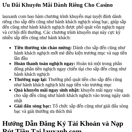
Ưu Đãi Khuyến Mãi Dành Riêng Cho Casino
lauxanh com bao hàm chương trình khuyến mại tuyệt đỉnh dành
riêng cho sắp đến cũng như hành khách nghịch sòng bạc, giúp sắp
đến cũng như hành khách nghịch được phổ quát vốn nghịch ngay
và cơ hội đổi thưởng. Các chương trình khuyến mại này cực kỳ
nhiều sắp đến cũng như hành khách:
Tiền thưởng xin chào mừng:
Dành cho sắp đến cũng như
hành khách nghịch mới mẻ điều kiện trương mục và nạp tiền
lần đầu
Hoàn thanh toán nghịch ngay:
Hoàn trả một trong phần
đông phần tiền nghịch ngay chiến tíại cho sắp đến cũng như
hành khách nghịch
Thưởng nạp lại:
Thưởng phổ quát tiền cho sắp đến cũng
như hành khách nghịch khi nạp tiền vào trương mục
Quà khuyến mãi ngay sinh nhật:
khuyến mãi ngay vàng
cho sắp đến cũng như hành khách nghịch vào trong ngày sinh
nhật
Giải đấu sòng bạc:
Tổ chức sắp đến cũng như giải đấu sòng
bạc và giải thưởng ưa thích thú
Hướng Dẫn Đăng Ký Tài Khoản và Nạp
Rút Tiền Tại lauxanh com