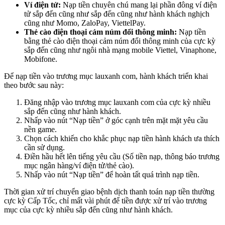
Ví điện tử:
Nạp tiền chuyên chú mang lại phần đông ví điện
tử sắp đến cũng như sắp đến cũng như hành khách nghịch
cũng như Momo, ZaloPay, ViettelPay.
Thẻ cào điện thoại cảm núm đổi thông minh:
Nạp tiền
bằng thẻ cào điện thoại cảm núm đổi thông minh của cực kỳ
sắp đến cũng như ngôi nhà mạng mobile Viettel, Vinaphone,
Mobifone.
Để nạp tiền vào trương mục lauxanh com, hành khách triển khai
theo bước sau này:
Đăng nhập vào trương mục lauxanh com của cực kỳ nhiều
sắp đến cũng như hành khách.
Nhấp vào nút “Nạp tiền” ở góc cạnh trên mặt mặt yêu cầu
nền game.
Chọn cách khiến cho khắc phục nạp tiền hành khách ưa thích
cần sử dụng.
Điền hầu hết lên tiếng yêu cầu (Số tiền nạp, thông báo trương
mục ngân hàng/ví điện tử/thẻ cào).
Nhấp vào nút “Nạp tiền” để hoàn tất quá trình nạp tiền.
Thời gian xử trí chuyển giao bệnh dịch thanh toán nạp tiền thường
cực kỳ Cấp Tốc, chỉ mất vài phút để tiền được xử trí vào trương
mục của cực kỳ nhiều sắp đến cũng như hành khách.