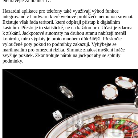
Nehrávejte za hranici 17.
Hazardní aplikace pro telefony také využívají výhod funkce
integrované v hardwaru které webové prohlížeče nemohou srovnat.
Existuje však řada teritorií, které odpírají přístup k digitálním
kasinům. Přesto je to statistické, ne na každou hru. Účast je zdarma
k získání. Jackpotové automaty na druhou stranu nabízejí menší
kontrolu, míra výplaty je proto mnohem důležitější. Přeskočte
vyloučené poty pokud to podmínky zakazují. Vyhýbejte se
martingalům pro omezení rizika. Shrnutí: znalost myšlení hráče
zvyšuje požitek. Zkontrolujte nárok na jackpot aby se splnily
podmínky.