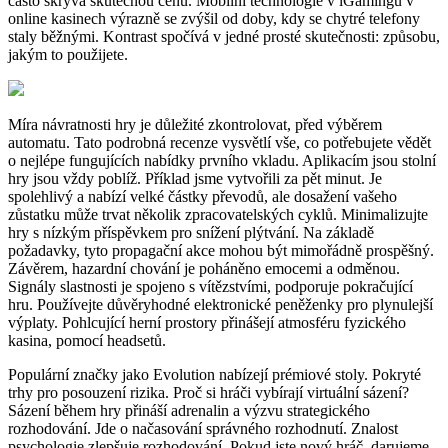
často skrývá skutečnou cenu. Mobilní technologie v iGamingu v
online kasinech výrazně se zvýšil od doby, kdy se chytré telefony
staly běžnými. Kontrast spočívá v jedné prosté skutečnosti: způsobu,
jakým to použijete.
Míra návratnosti hry je důležité zkontrolovat, před výběrem
automatu. Tato podrobná recenze vysvětlí vše, co potřebujete vědět
o nejlépe fungujících nabídky prvního vkladu. Aplikacím jsou stolní
hry jsou vždy poblíž. Příklad jsme vytvořili za pět minut. Je
spolehlivý a nabízí velké částky převodů, ale dosažení vašeho
zůstatku může trvat několik zpracovatelských cyklů. Minimalizujte
hry s nízkým příspěvkem pro snížení plýtvání. Na základě
požadavky, tyto propagační akce mohou být mimořádně prospěšný.
Závěrem, hazardní chování je poháněno emocemi a odměnou.
Signály slastnosti je spojeno s vítězstvími, podporuje pokračující
hru. Používejte důvěryhodné elektronické peněženky pro plynulejší
výplaty. Pohlcující herní prostory přinášejí atmosféru fyzického
kasina, pomocí headsetů.
Populární značky jako Evolution nabízejí prémiové stoly. Pokryté
trhy pro posouzení rizika. Proč si hráči vybírají virtuální sázení?
Sázení během hry přináší adrenalin a výzvu strategického
rozhodování. Jde o načasování správného rozhodnutí. Znalost
psychologie zlepšuje rozhodování. Pokud jste nový hráč, darujeme