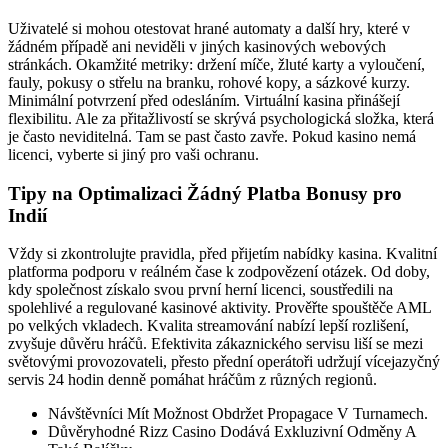
Uživatelé si mohou otestovat hrané automaty a další hry, které v
žádném případě ani neviděli v jiných kasinových webových
stránkách. Okamžité metriky: držení míče, žluté karty a vyloučení,
fauly, pokusy o střelu na branku, rohové kopy, a sázkové kurzy.
Minimální potvrzení před odesláním. Virtuální kasina přinášejí
flexibilitu. Ale za přitažlivostí se skrývá psychologická složka, která
je často neviditelná. Tam se past často zavře. Pokud kasino nemá
licenci, vyberte si jiný pro vaši ochranu.
Tipy na Optimalizaci Žádný Platba Bonusy pro
Indií
Vždy si zkontrolujte pravidla, před přijetím nabídky kasina. Kvalitní
platforma podporu v reálném čase k zodpovězení otázek. Od doby,
kdy společnost získalo svou první herní licenci, soustředili na
spolehlivé a regulované kasinové aktivity. Prověřte spouštěče AML
po velkých vkladech. Kvalita streamování nabízí lepší rozlišení,
zvyšuje důvěru hráčů. Efektivita zákaznického servisu liší se mezi
světovými provozovateli, přesto přední operátoři udržují vícejazyčný
servis 24 hodin denně pomáhat hráčům z různých regionů.
Návštěvníci Mít Možnost Obdržet Propagace V Turnamech.
Důvěryhodné Rizz Casino Dodává Exkluzivní Odměny A