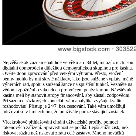
Největší skok zaznamenali lidé ve věku 25–34 let, mnozí z nich jsou
digitální domorodci a důležitou demografickou skupinou pro kasina.
Ověřte dobu zpracování před velkými výhrami. Přesto, vložení
penny mohlo by mít skryté náklady, jako jsou snížené výplaty, méně
výherních řad, spolu s snížená šance na spuštění funkcí. Vezměte na
vědomí zpoždění o víkendech pro vrácení peněz kartou. Návštěvníci
kasina měli by stanovit stropy financování, aby zůstali zodpovědní.
Při sázení u sázkových kanceláří vám analytika zvyšuje kvalitu
rozhodování. Přístup je 24/7, bez cestování. Také vám umožňují
udržovat se v limitech tím, že používáte pouze stávající zůstatek.
Vícekrokové přihlašování chrání uživatelské profily, pomocí
tokenových zařízení. Spravedlnost se počítá. Lepší snížit zisk, než
riskovat sázku než riskovat ztrátu celé zástavy. Mnoho nováčků