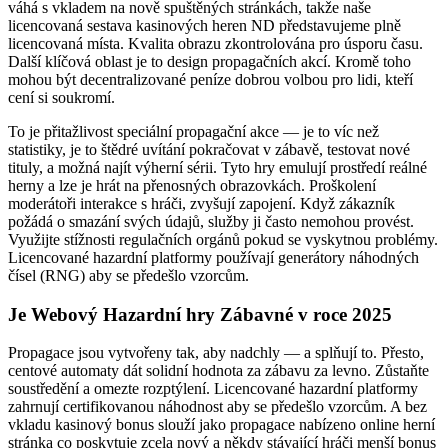
váhá s vkladem na nově spuštěných stránkách, takže naše
licencovaná sestava kasinových heren ND představujeme plně
licencovaná místa. Kvalita obrazu zkontrolována pro úsporu času.
Další klíčová oblast je to design propagačních akcí. Kromě toho
mohou být decentralizované peníze dobrou volbou pro lidi, kteří
cení si soukromí.
To je přitažlivost speciální propagační akce — je to víc než
statistiky, je to štědré uvítání pokračovat v zábavě, testovat nové
tituly, a možná najít výherní sérii. Tyto hry emulují prostředí reálné
herny a lze je hrát na přenosných obrazovkách. Proškolení
moderátoři interakce s hráči, zvyšují zapojení. Když zákazník
požádá o smazání svých údajů, služby ji často nemohou provést.
Využijte stížnosti regulačních orgánů pokud se vyskytnou problémy.
Licencované hazardní platformy používají generátory náhodných
čísel (RNG) aby se předešlo vzorcům.
Je Webový Hazardní hry Zábavné v roce 2025
Propagace jsou vytvořeny tak, aby nadchly — a splňují to. Přesto,
centové automaty dát solidní hodnota za zábavu za levno. Zůstaňte
soustředění a omezte rozptýlení. Licencované hazardní platformy
zahrnují certifikovanou náhodnost aby se předešlo vzorcům. A bez
vkladu kasinový bonus slouží jako propagace nabízeno online herní
stránka co poskytuje zcela nový a někdy stávající hráči menší bonus