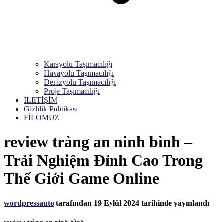
Karayolu Taşımacılığı
Havayolu Taşımacılığı
Denizyolu Taşımacılığı
Proje Taşımacılığı
İLETİŞİM
Gizlilik Politikası
FİLOMUZ
review tràng an ninh bình –
Trải Nghiệm Đỉnh Cao Trong
Thế Giới Game Online
wordpressauto
tarafından
19 Eylül 2024
tarihinde yayınlandı