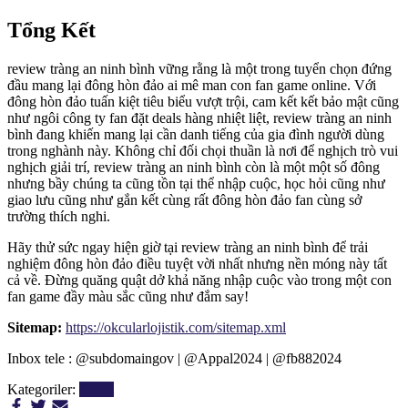
Tổng Kết
review tràng an ninh bình vững rằng là một trong tuyển chọn đứng
đầu mang lại đông hòn đảo ai mê man con fan game online. Với
đông hòn đảo tuấn kiệt tiêu biểu vượt trội, cam kết kết bảo mật cũng
như ngôi công ty fan đặt deals hàng nhiệt liệt, review tràng an ninh
bình đang khiến mang lại cần danh tiếng của gia đình người dùng
trong nghành này. Không chỉ đối chọi thuần là nơi để nghịch trò vui
nghịch giải trí, review tràng an ninh bình còn là một một số đông
nhưng bầy chúng ta cũng tồn tại thể nhập cuộc, học hỏi cũng như
giao lưu cũng như gắn kết cùng rất đông hòn đảo fan cùng sở
trường thích nghi.
Hãy thử sức ngay hiện giờ tại review tràng an ninh bình để trải
nghiệm đông hòn đảo điều tuyệt vời nhất nhưng nền móng này tất
cả về. Đừng quăng quật dở khả năng nhập cuộc vào trong một con
fan game đầy màu sắc cũng như đắm say!
Sitemap:
https://okcularlojistik.com/sitemap.xml
Inbox tele : @subdomaingov | @Appal2024 | @fb882024
Kategoriler:
Genel