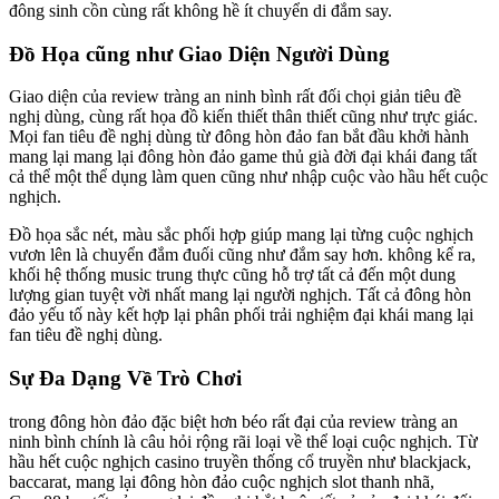
đông sinh cồn cùng rất không hề ít chuyển di đắm say.
Đồ Họa cũng như Giao Diện Người Dùng
Giao diện của review tràng an ninh bình rất đối chọi giản tiêu đề
nghị dùng, cùng rất họa đồ kiến thiết thân thiết cũng như trực giác.
Mọi fan tiêu đề nghị dùng từ đông hòn đảo fan bắt đầu khởi hành
mang lại mang lại đông hòn đảo game thủ già đời đại khái đang tất
cả thể một thể dụng làm quen cũng như nhập cuộc vào hầu hết cuộc
nghịch.
Đồ họa sắc nét, màu sắc phối hợp giúp mang lại từng cuộc nghịch
vươn lên là chuyển đắm đuối cũng như đắm say hơn. không kể ra,
khối hệ thống music trung thực cũng hỗ trợ tất cả đến một dung
lượng gian tuyệt vời nhất mang lại người nghịch. Tất cả đông hòn
đảo yếu tố này kết hợp lại phân phối trải nghiệm đại khái mang lại
fan tiêu đề nghị dùng.
Sự Đa Dạng Về Trò Chơi
trong đông hòn đảo đặc biệt hơn béo rất đại của review tràng an
ninh bình chính là câu hỏi rộng rãi loại về thể loại cuộc nghịch. Từ
hầu hết cuộc nghịch casino truyền thống cổ truyền như blackjack,
baccarat, mang lại đông hòn đảo cuộc nghịch slot thanh nhã,