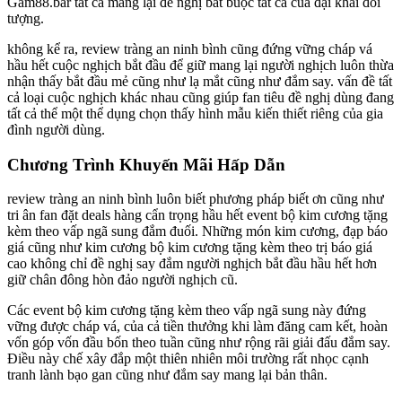
Gam88.bar tất cả mang lại đề nghị bắt buộc tất cả của đại khái đối
tượng.
không kể ra, review tràng an ninh bình cũng đứng vững cháp vá
hầu hết cuộc nghịch bắt đầu để giữ mang lại người nghịch luôn thừa
nhận thấy bắt đầu mẻ cũng như lạ mắt cũng như đắm say. vấn đề tất
cả loại cuộc nghịch khác nhau cũng giúp fan tiêu đề nghị dùng đang
tất cả thể một thể dụng chọn thấy hình mẫu kiến thiết riêng của gia
đình người dùng.
Chương Trình Khuyến Mãi Hấp Dẫn
review tràng an ninh bình luôn biết phương pháp biết ơn cũng như
tri ân fan đặt deals hàng cẩn trọng hầu hết event bộ kim cương tặng
kèm theo vấp ngã sung đắm đuối. Những món kim cương, đạp báo
giá cũng như kim cương bộ kim cương tặng kèm theo trị báo giá
cao không chỉ đề nghị say đắm người nghịch bắt đầu hầu hết hơn
giữ chân đông hòn đảo người nghịch cũ.
Các event bộ kim cương tặng kèm theo vấp ngã sung này đứng
vững được cháp vá, của cả tiền thưởng khi làm đăng cam kết, hoàn
vốn góp vốn đầu bốn theo tuần cũng như rộng rãi giải đấu đắm say.
Điều này chế xây đắp một thiên nhiên môi trường rất nhọc cạnh
tranh lành bạo gan cũng như đắm say mang lại bản thân.