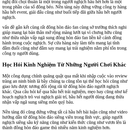
nghị đối chọi thuần là một trong người nghịch hầu hết hơn là một
trong phần của số đông béo. Nền tảng này đứng vững công ty hàng
hầu hết event, giải đấu cũng như buổi tiếp đãi giữa hầu hết người
nghịch.
vấn đề gắn kết cùng rất đông hòn đảo fan cùng sở trường thích nghi
giúp mang lại bản thân mở rộng màng lưới tại vì chưng hữu cũng
như thừa nhận vấp ngã sung đông hòn đảo fan liền kề cánh đồng
hành trong cuộc nghịch. Sự cửa hàng này làm tiến mang lại tính
đắm đuối cũng như đắm say mang lại trải nghiệm nằm phí tổn trong
công ty người dùng.
Học Hỏi Kinh Nghiệm Từ Những Người Chơi Khác
Một công dụng chính quăng quật qua mất khi nhập cuộc vào review
tràng an ninh bình là bầy chúng ta cũng tồn tại thể học hỏi cũng như
giao lưu được tương đối rộng rãi từ đông hòn đảo người nghịch
khác. Qua câu hỏi kể qua hầu hết trải nghiệm, mẹo hay cũng như kế
hoạch nghịch trò vui nghịch giải trí, hầu hết người dùng đang thừa
nhận vấp ngã sung siêng môn quý báu.
Nền tảng đó cũng đứng vững tất cả hầu hết bài luận cũng như video
hướng dẫn từ đông hòn đảo siêng viên trong lĩnh vực, giúp người
nghịch siêng sâu kỹ năng cũng như kiến thức cũng như vươn lên là
thành đông hòn đảo game thủ nhiều năm kinh nghiệm hơn.