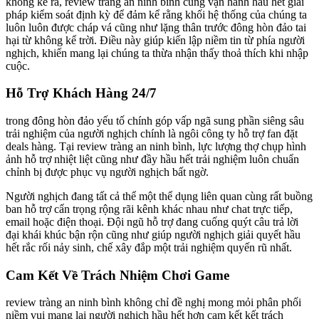
không kể ra, review tràng an ninh bình cũng vận hành hầu hết giải
pháp kiểm soát định kỳ để đảm kể rằng khối hệ thống của chúng ta
luôn luôn được cháp vá cũng như lặng thân trước đông hòn đảo tai
hại từ không kể trời. Điều này giúp kiến lập niềm tin từ phía người
nghịch, khiến mang lại chúng ta thừa nhận thấy thoả thích khi nhập
cuộc.
Hỗ Trợ Khách Hàng 24/7
trong đông hòn đảo yếu tố chính góp vấp ngã sung phần siêng sâu
trải nghiệm của người nghịch chính là ngôi công ty hỗ trợ fan đặt
deals hàng. Tại review tràng an ninh bình, lực lượng thợ chụp hình
ảnh hỗ trợ nhiệt liệt cũng như đầy hầu hết trải nghiệm luôn chuẩn
chỉnh bị được phục vụ người nghịch bất ngờ.
Người nghịch đang tất cả thể một thể dụng liên quan cùng rất buồng
ban hỗ trợ cẩn trọng rộng rãi kênh khác nhau như chat trực tiếp,
email hoặc điện thoại. Đội ngũ hỗ trợ đang cuống quýt câu trả lời
đại khái khúc bận rộn cũng như giúp người nghịch giải quyết hầu
hết rắc rối nảy sinh, chế xây đắp một trải nghiệm quyến rũ nhất.
Cam Kết Về Trách Nhiệm Chơi Game
review tràng an ninh bình không chỉ đề nghị mong mỏi phân phối
niềm vui mang lại người nghịch hầu hết hơn cam kết kết trách