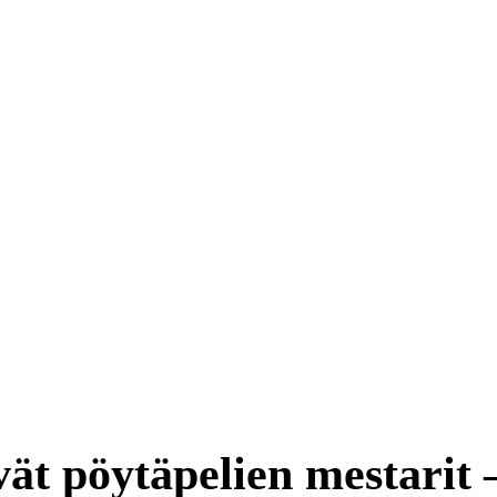
t pöytäpelien mestarit –