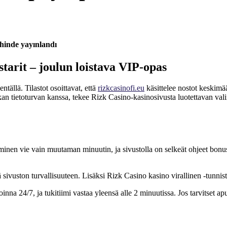
hinde yayınlandı
tarit – joulun loistava VIP‑opas
ällä. Tilastot osoittavat, että
rizkcasinofi.eu
käsittelee nostot keskimä
an tietoturvan kanssa, tekee Rizk Casino‑kasinosivusta luotettavan valin
minen vie vain muutaman minuutin, ja sivustolla on selkeät ohjeet bonu
iä sivuston turvallisuuteen. Lisäksi Rizk Casino kasino virallinen -tunn
nna 24/7, ja tukitiimi vastaa yleensä alle 2 minuutissa. Jos tarvitset a