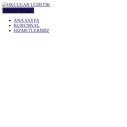
Menüyü aç/kapa
ANA SAYFA
KURUMSAL
HİZMETLERİMİZ