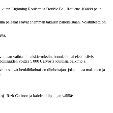
ta kuten Lightning Roulette ja Double Ball Roulette. Kaikki pelit
illä pelaajat saavat enemmän takaisin panoksistaan. Volatiliteetti on
ttä.
voidaan vaihtaa ilmaiskierroksiin, bonuksiin tai eksklusiivisiin
llisuuden voittaa 5 000 € arvosta jouluisia palkintoja.
senet saavat henkilökohtaisen tilinhoitajan, joka auttaa maksujen ja
.
oja Rizk Casinon ja kahden kilpailijan välillä: