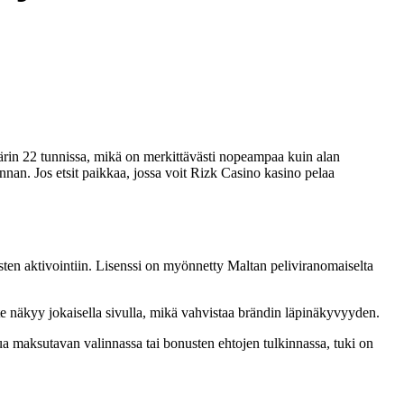
ärin 22 tunnissa, mikä on merkittävästi nopeampaa kuin alan
nan. Jos etsit paikkaa, jossa voit Rizk Casino kasino pelaa
sten aktivointiin. Lisenssi on myönnetty Maltan peliviranomaiselta
iste näkyy jokaisella sivulla, mikä vahvistaa brändin läpinäkyvyyden.
pua maksutavan valinnassa tai bonusten ehtojen tulkinnassa, tuki on