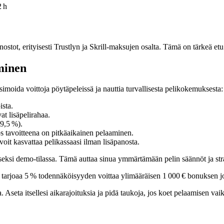
2 h
tot, erityisesti Trustlyn ja Skrill‑maksujen osalta. Tämä on tärkeä etu 
minen
oida voittoja pöytäpeleissä ja nauttia turvallisesta pelikokemuksesta:
ista.
vat lisäpelirahaa.
9,5 %).
jos tavoitteena on pitkäaikainen pelaaminen.
voit kasvattaa pelikassaasi ilman lisäpanosta.
seksi demo‑tilassa. Tämä auttaa sinua ymmärtämään pelin säännöt ja stra
arjoaa 5 % todennäköisyyden voittaa ylimääräisen 1 000 € bonuksen joka
seta itsellesi aikarajoituksia ja pidä taukoja, jos koet pelaamisen vaik