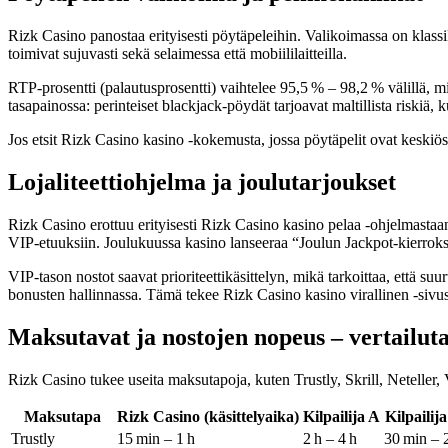
Rizk Casino panostaa erityisesti pöytäpeleihin. Valikoimassa on klassik
toimivat sujuvasti sekä selaimessa että mobiililaitteilla.
RTP‑prosentti (palautusprosentti) vaihtelee 95,5 % – 98,2 % välillä, mi
tasapainossa: perinteiset blackjack‑pöydät tarjoavat maltillista riskiä, 
Jos etsit Rizk Casino kasino -kokemusta, jossa pöytäpelit ovat keskiössä
Lojaliteettiohjelma ja joulutarjoukset
Rizk Casino erottuu erityisesti Rizk Casino kasino pelaa -ohjelmastaan, 
VIP‑etuuksiin. Joulukuussa kasino lanseeraa “Joulun Jackpot‑kierrokse
VIP‑tason nostot saavat prioriteettikäsittelyn, mikä tarkoittaa, että s
bonusten hallinnassa. Tämä tekee Rizk Casino kasino virallinen -sivusto
Maksutavat ja nostojen nopeus – vertailut
Rizk Casino tukee useita maksutapoja, kuten Trustly, Skrill, Neteller, 
Maksutapa
Rizk Casino (käsittelyaika)
Kilpailija A
Kilpailij
Trustly
15 min – 1 h
2 h – 4 h
30 min – 