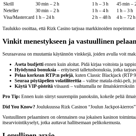
Skrill
30 min – 2 h
1 h – 3 h
45 min – 
Neteller
30 min – 2 h
1 h – 4 h
1 h – 3 h
Visa/Mastercard
1 h – 24 h
2 h – 48 h
4 h – 72 h
Taulukko osoittaa, että Rizk Casino tarjoaa markkinoiden nopeimmat nos
Vinkit menestykseen ja vastuullinen pelaa
Seuraavassa on muutamia käytännön vinkkejä, joiden avulla voit maksim
Aseta budjetti
ennen kuin aloitat. Pidä kirjaa voitoista ja tappio
Hyödynnä bonuksia
– erityisesti talletusbonuksia, jotka tarjoa
Pelaa korkean RTP:n pelejä
, kuten Classic Blackjack (RTP 9
Seuraa pöytäpelien volatiliteettia
– valitse matala‑riski‑peli, 
Käytä VIP‑pisteitä
viisaasti – vaihtamalla ne ilmaiskierroksiin 
Pro Tip:
Ennen kuin siirryt suurempiin panoksiin, kokeile peliä ilmai
Did You Know?
Joulukuussa Rizk Casinon “Joulun Jackpot‑kierros” t
Vastuullinen pelaaminen on olennainen osa jokaisen kasinon toimintaa. A
itsearviointikyselyt, jotka auttavat hallitsemaan pelikokemusta.
Lopullinen arvio