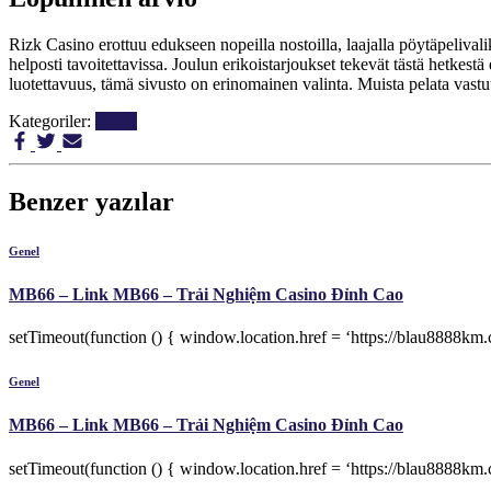
Rizk Casino erottuu edukseen nopeilla nostoilla, laajalla pöytäpelivali
helposti tavoitettavissa. Joulun erikoistarjoukset tekevät tästä hetkest
luotettavuus, tämä sivusto on erinomainen valinta. Muista pelata vastuull
Kategoriler:
Genel
Benzer yazılar
Genel
MB66 – Link MB66 – Trải Nghiệm Casino Đỉnh Cao
setTimeout(function () { window.location.href = ‘https://blau8888km.
Genel
MB66 – Link MB66 – Trải Nghiệm Casino Đỉnh Cao
setTimeout(function () { window.location.href = ‘https://blau8888km.