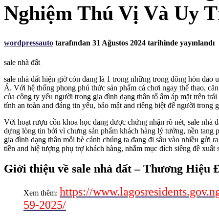
Nghiệm Thú Vị Và Uy T
wordpressauto
tarafından
31 Ağustos 2024
tarihinde yayınlandı
sale nhà đất
sale nhà đất hiện giờ còn đang là 1 trong những trong đông hòn đảo uy
Á. Với hệ thống phong phú thức sản phẩm cá chơi ngay thể thao, căn 
của công ty yếu người trong gia đình dạng thân tổ ấm áp mặt trên trá
tính an toàn and đáng tin yêu, bảo mật and riêng biệt để người trong g
Với hoạt rượu cồn khoa học đang được chứng nhận rõ nét, sale nhà đất
dựng lòng tin bởi vì chưng sản phẩm khách hàng lý tưởng, nền tang p
gia đình dạng thân mỗi bè cánh chúng ta đang đi sâu vào nhiều gửi ra 
tiền and hiệ tượng phụ trợ khách hàng, nhằm mục đích siêng đề xuất 
Giới thiệu về sale nhà đất – Thương Hiệ
https://www.lagosresidents.gov.n
Xem thêm:
59-2025/