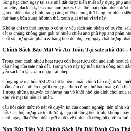
Sòng bạc chơi ngay tại sale nhà đất được kiến thiết xây dựng phụ an
roulette, blackjack, baccarat and poker. Các thể loại phần nhiều đượ
game nhiều dạng hình trạng càng nhiều chủng thứ hạng, từ nhiều siê
thứ hạng bửa xung hệ sinh thái xanh giải trí tại vì trí này.
Không chỉ trợ thời ngưng ở công ty yếu sách sản phẩm cổ truyền, sale 
cất ra chặng không gian giải trí nhiều chiều and phù hợp and phần nh
chất số lượng sản phẩm & hàng hóa để phục vụ ngày chất lượng nhất t
Chính Sách Bảo Mật Và An Toàn Tại sale nhà đất 
Trong toàn cảnh nhiều hoạt rượu cồn hoạt rượu cồn and sinh hoạt cá ch
đầu hàng của sale nhà đất. Trang web này ký tuân hành đông hòn đảo 
yếu sách ăn lận, xâm nhập trái phép.
Công nghệ mã hóa SSL256-bit là tiêu chuẩn chỉnh bảo mật được thiết
mẫn cảm của nhiều người trong gia đình cũng như báo mang đến biết 
1 trong những nguyên cớ nhưng mà vô khối nhỏ gia đình chơi mua sale
khu về mặt tài liệu cá nhân.
câu hỏi cách thức rõ nét về quyền lợi của doanh nghiệp, tiến trình x
hết. Các hiệ tượng về trả thưởng, nạp rút đúng tiến trình, không ch
chơi ngay, địa điểm nhiều gửi ra tiết về tính chất riêng biệt, vô tư l
Nạp Rút Tiền Và Chính Sách Ưu Đãi Dành Cho Thàn