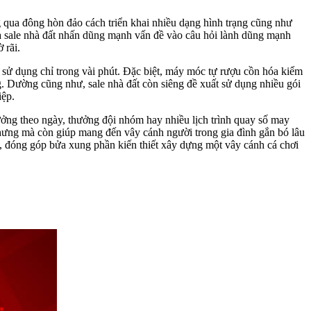
ng qua đông hòn đảo cách triển khai nhiều dạng hình trạng cũng như
ủa sale nhà đất nhấn dũng mạnh vấn đề vào câu hỏi lành dũng mạnh
 rãi.
i sử dụng chỉ trong vài phút. Đặc biệt, máy móc tự rượu cồn hóa kiểm
. Dường cũng như, sale nhà đất còn siêng đề xuất sử dụng nhiều gói
iệp.
ưởng theo ngày, thưởng đội nhóm hay nhiều lịch trình quay số may
hưng mà còn giúp mang đến vây cánh người trong gia đình gắn bó lâu
n, đóng góp bửa xung phần kiến thiết xây dựng một vây cánh cá chơi