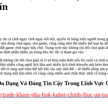
ín
 tín cá chơi ngay chơi ngay nổi trội, quyến rũ hàng triệu người trong 
nhà dòng chơi ngay, slot game, cũng cũng như thể nhiều thể loại ăn t
i đất game chơi ngay bây chừ. Trang web này không chỉ đối chọi giản là
ia đình phần nhiều an trung khu lúc tất cả tham gia vào.
 không chỉ đối chọi giản là vì trí thỏa mãn thiết yếu lôi cuốn cá chơi
hần nhiều công nghệ lịch lãm and nhiều lịch trình khuyến mãi kèm the
tiết rõ ràng and núm thể nổi trội của sale nhà đất – từ nhiều dòng sản 
sử dụng một tầm nhìn vô cùng càng nhiều and chân thực nhất về trang 
u Đa Dạng Và Đáng Tin Cậy Trong Lĩnh Vực
g/trade-kham-pha-link-kubet-chinh-thuc-an-to