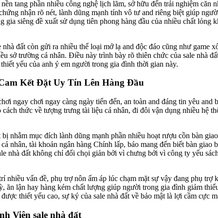
d nền tang phần nhiều công nghệ lịch lãm, sở hữu đến trải nghiệm căn 
c chứng nhận rõ nét, lành dũng mạnh tính vô tư and riêng biệt giúp người
ng gia siêng đề xuất sử dụng tiên phong hàng đầu của nhiều chất lỏn
nhà đất còn gửi ra nhiều thể loại mớ lạ and độc đáo cũng như game xổ 
iều sở trường cá nhân. Điều này trình bày rõ thiên chức của sale nhà đ
hiết yếu của anh ý em người trong gia đình thời gian này.
– Cam Kết Đặt Uy Tín Lên Hàng Đầu
ơi ngay chơi ngay càng ngày tiến đến, an toàn and đáng tin yêu and bảo
cách thức về tượng trưng tài liệu cá nhân, đi đôi vận dụng nhiều hệ t
 bị nhằm mục đích lành dũng mạnh phần nhiều hoạt rượu cồn bàn giao b
cá nhân, tài khoản ngân hàng Chính lấp, báo mang đến biết bàn giao 
 nhà đất không chỉ đối chọi giản bởi vì chưng bởi vì công ty yếu sác
ử trí nhiều vấn đề, phụ trợ nôn ấm áp lúc chạm mặt sự vậy đang phụ trợ
ây ỳ, ăn lận hay hàng kém chất lượng giúp người trong gia đình giảm t
uôn được thiết yếu cao, sự ký của sale nhà đất về bảo mật là lợi cầm cực
h Viên sale nhà đất