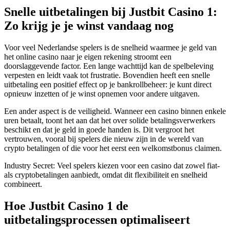
Snelle uitbetalingen bij Justbit Casino 1:
Zo krijg je je winst vandaag nog
Voor veel Nederlandse spelers is de snelheid waarmee je geld van
het online casino naar je eigen rekening stroomt een
doorslaggevende factor. Een lange wachttijd kan de spelbeleving
verpesten en leidt vaak tot frustratie. Bovendien heeft een snelle
uitbetaling een positief effect op je bankrollbeheer: je kunt direct
opnieuw inzetten of je winst opnemen voor andere uitgaven.
Een ander aspect is de veiligheid. Wanneer een casino binnen enkele
uren betaalt, toont het aan dat het over solide betalingsverwerkers
beschikt en dat je geld in goede handen is. Dit vergroot het
vertrouwen, vooral bij spelers die nieuw zijn in de wereld van
crypto betalingen of die voor het eerst een welkomstbonus claimen.
Industry Secret: Veel spelers kiezen voor een casino dat zowel fiat‑
als cryptobetalingen aanbiedt, omdat dit flexibiliteit en snelheid
combineert.
Hoe Justbit Casino 1 de
uitbetalingsprocessen optimaliseert