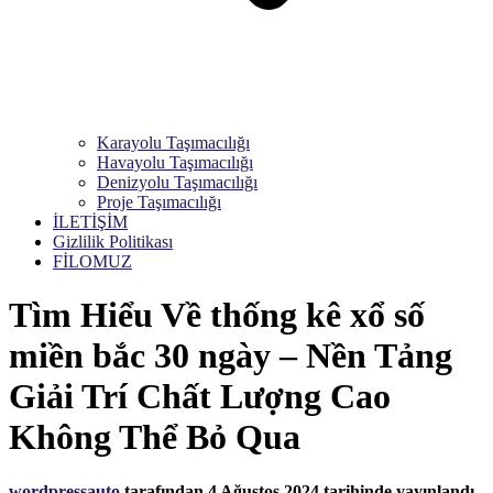
Karayolu Taşımacılığı
Havayolu Taşımacılığı
Denizyolu Taşımacılığı
Proje Taşımacılığı
İLETİŞİM
Gizlilik Politikası
FİLOMUZ
Tìm Hiểu Về thống kê xổ số
miền bắc 30 ngày – Nền Tảng
Giải Trí Chất Lượng Cao
Không Thể Bỏ Qua
wordpressauto
tarafından
4 Ağustos 2024
tarihinde yayınlandı