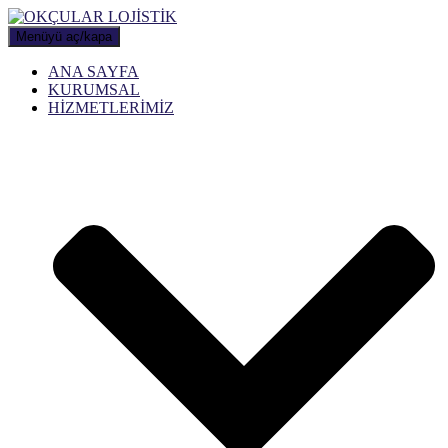
Menüyü aç/kapa
ANA SAYFA
KURUMSAL
HİZMETLERİMİZ