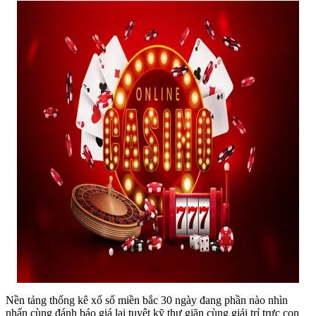
Nền tảng thống kê xổ số miền bắc 30 ngày đang phần nào nhìn
nhấn cùng đánh báo giá lại tuyệt kỹ thư giãn cùng giải trí trực con