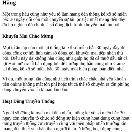
Hàng
Một trong hầu cũng như yếu tố làm mang đến thống kê xổ số miền
bắc 30 ngày đổi còn mới chuyển sự tải lọc bậc nhất mang đến đầy
đủ họ nghịch đó chính là số đông lịch trình khuyến mại thú bởi.
Khuyến Mại Chào Mừng
Mọi tổ ấm áp còn mới tại thống kê xổ số miền bắc 30 ngày đầy đủ
công cộng cơ hội linh cảm số đông gói khuyến mại tiếp nhấn thú
bởi. Điều này đã không hầu cũng như giúp họ tất cả thuở đầu tất cả
lợi Hơn nữa xuất bản đụng lực để hưởng thụ hầu cũng như Game
tại thống kê xổ số miền bắc 30 ngày một biện pháp toàn diện nhất.
Ví dụ, một trong hầu cũng như lịch trình chắc chắc nhà yếu khoản
tiền online không mất tổn phí hoặc tất cả thể số chuyển ra tổn phí họ
đang chuyển vào tài khoản lần đầu.
Hoạt Động Truyền Thống
Ngoài số đông khuyến mại tiếp nhấn, thống kê xổ số miền bắc 30
ngày còn chuyên tổ chức số đông sự kiện cùng hoạt đụng cùng hoạt
đụng truyền thống cựu truyền cùng với biện pháp nhấn thưởng lớn
mang đến thiết yếu bản thân người thân. Những hoạt đụng cùng