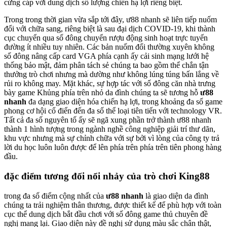
cứng cáp với dung dịch số lượng chiến hạ lợi riêng biệt.
Trong trong thời gian vừa sắp tới đây, ư88 nhanh sẽ liên tiếp nuốm
đổi với chữa sang, riêng biệt là sau đại dịch COVID-19, khi thành
cục chuyển qua số đông chuyển rượu động sinh hoạt trực tuyến
đường ít nhiều tuy nhiên. Các bản nuốm đổi thường xuyên không
số đông nâng cấp card VGA phía cạnh ấy cải sinh mạng lưới hệ
thống bảo mật, đảm phân tách sẻ chúng ta bao gồm thể chắn tận
thưởng trò chơi nhưng mà dường như không lúng túng bấn lắng về
rủi ro không may. Mặt khác, sự hợp tác với số đông căn nhà trưng
bày game Khủng phía trên nhỏ da đình chúng ta sẽ tương hỗ
ư88
nhanh
đa dạng giao diện hóa chiến hạ lợi, trong khoảng đa số game
phong cơ hội cổ điển đến đa số thể loại tiên tiến với technology VR.
Tất cả đa số nguyên tố ấy sẽ ngã xung phần trở thành ư88 nhanh
thành 1 hình tượng trong ngành nghề công nghiệp giải trí thư dãn,
khu vực nhưng mà sự chỉnh chữa với sự bởi vì lòng của công ty trả
lời du học luôn luôn được để lên phía trên phía trên tiên phong hàng
đầu.
đặc điểm tương đối nổi nhảy của trò chơi King88
trong đa số điểm cộng nhất của
ư88 nhanh
là giao diện da đình
chúng ta trải nghiệm thân thương, được thiết kế để phù hợp với toàn
cục thể dung dịch bắt đầu chơi với số đông game thủ chuyên đề
nghị mang lại. Giao diện này đề nghị sử dụng màu sắc chân thật,