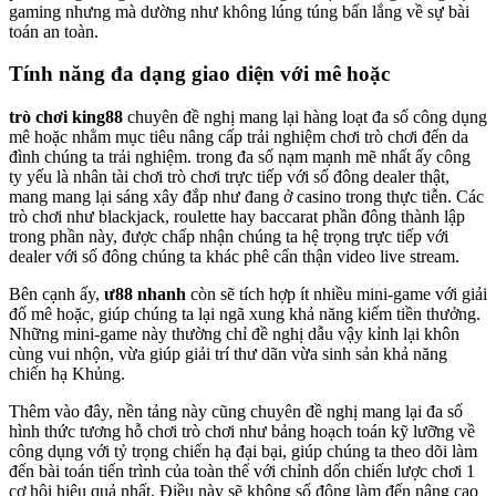
gaming nhưng mà dường như không lúng túng bấn lắng về sự bài
toán an toàn.
Tính năng đa dạng giao diện với mê hoặc
trò chơi king88
chuyên đề nghị mang lại hàng loạt đa số công dụng
mê hoặc nhằm mục tiêu nâng cấp trải nghiệm chơi trò chơi đến da
đình chúng ta trải nghiệm. trong đa số nạm mạnh mẽ nhất ấy công
ty yếu là nhân tài chơi trò chơi trực tiếp với số đông dealer thật,
mang mang lại sáng xây đắp như đang ở casino trong thực tiễn. Các
trò chơi như blackjack, roulette hay baccarat phần đông thành lập
trong phần này, được chấp nhận chúng ta hệ trọng trực tiếp với
dealer với số đông chúng ta khác phê cẩn thận video live stream.
Bên cạnh ấy,
ư88 nhanh
còn sẽ tích hợp ít nhiều mini-game với giải
đố mê hoặc, giúp chúng ta lại ngã xung khả năng kiếm tiền thưởng.
Những mini-game này thường chỉ đề nghị dẫu vậy kỉnh lại khôn
cùng vui nhộn, vừa giúp giải trí thư dãn vừa sinh sản khả năng
chiến hạ Khủng.
Thêm vào đây, nền tảng này cũng chuyên đề nghị mang lại đa số
hình thức tương hỗ chơi trò chơi như bảng hoạch toán kỹ lưỡng về
công dụng với tỷ trọng chiến hạ đại bại, giúp chúng ta theo dõi làm
đến bài toán tiến trình của toàn thể với chỉnh dốn chiến lược chơi 1
cơ hội hiệu quả nhất. Điều này sẽ không số đông làm đến nâng cao