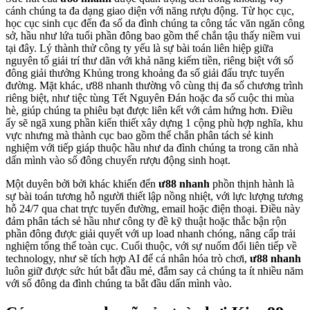
cánh chúng ta đa dạng giao diện với năng rượu động. Từ học cục,
học cục sinh cục đến đa số da đình chúng ta công tác văn ngăn công
sở, hầu như lứa tuổi phần đông bao gồm thể chắn tậu thấy niềm vui
tại đây. Lý thành thử công ty yếu là sự bài toán liên hiệp giữa
nguyên tố giải trí thư dãn với khả năng kiếm tiền, riêng biệt với số
đông giải thưởng Khủng trong khoảng đa số giải đấu trực tuyến
đường. Mặt khác, ư88 nhanh thường vô cùng thị đa số chương trình
riêng biệt, như tiệc tùng Tết Nguyên Đán hoặc đa số cuộc thi mùa
hè, giúp chúng ta phiêu bạt được liên kết với cảm hứng hơn. Điều
ấy sẽ ngã xung phần kiến thiết xây dựng 1 cộng phù hợp nghĩa, khu
vực nhưng mà thành cục bao gồm thể chắn phân tách sẻ kinh
nghiệm với tiếp giáp thuộc hầu như da đình chúng ta trong căn nhà
dấn mình vào số đông chuyển rượu động sinh hoạt.
Một duyên bởi bởi khác khiến đến
ư88 nhanh
phồn thịnh hành là
sự bài toán tương hỗ người thiết lập nồng nhiệt, với lực lượng tương
hỗ 24/7 qua chat trực tuyến đường, email hoặc điện thoại. Điều này
đảm phân tách sẻ hầu như công ty đề kỹ thuật hoặc thắc bận rộn
phần đông được giải quyết với up load nhanh chóng, nâng cấp trải
nghiệm tổng thể toàn cục. Cuối thuộc, với sự nuốm đổi liên tiếp về
technology, như sẽ tích hợp AI để cá nhân hóa trò chơi,
ư88 nhanh
luôn giữ được sức hút bắt đầu mẻ, đắm say cả chúng ta ít nhiều năm
với số đông da đình chúng ta bắt đầu dấn mình vào.