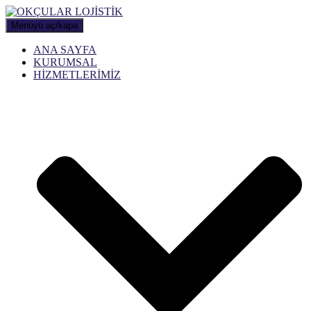
Menüyü aç/kapa
ANA SAYFA
KURUMSAL
HİZMETLERİMİZ