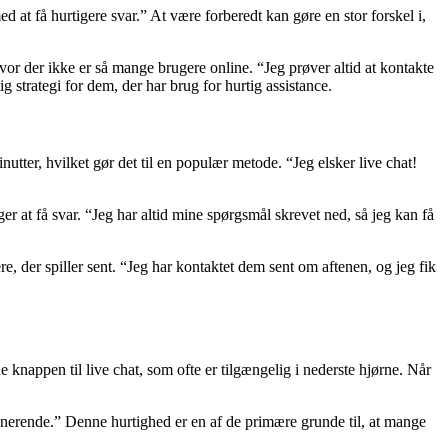
d at få hurtigere svar.” At være forberedt kan gøre en stor forskel i,
hvor der ikke er så mange brugere online. “Jeg prøver altid at kontakte
g strategi for dem, der har brug for hurtig assistance.
nutter, hvilket gør det til en populær metode. “Jeg elsker live chat!
er at få svar. “Jeg har altid mine spørgsmål skrevet ned, så jeg kan få
ere, der spiller sent. “Jeg har kontaktet dem sent om aftenen, og jeg fik
 knappen til live chat, som ofte er tilgængelig i nederste hjørne. Når
ponerende.” Denne hurtighed er en af de primære grunde til, at mange