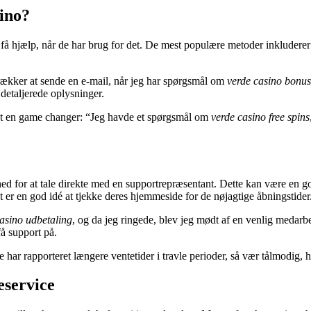
ino?
an få hjælp, når de har brug for det. De mest populære metoder inkluderer
trækker at sende en e-mail, når jeg har spørgsmål om
verde casino bonus
detaljerede oplysninger.
 det en game changer: “Jeg havde et spørgsmål om
verde casino free spins
ed for at tale direkte med en supportrepræsentant. Dette kan være en go
et er en god idé at tjekke deres hjemmeside for de nøjagtige åbningstider
asino udbetaling
, og da jeg ringede, blev jeg mødt af en venlig medarb
få support på.
re har rapporteret længere ventetider i travle perioder, så vær tålmodig
eservice