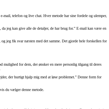
 e-mail, telefon og live chat. Hver metode har sine fordele og ulemper,
, da jeg kan give alle de detaljer, de har brug for.” E-mail kan være en
, og jeg fik svar næsten med det samme. Det gjorde hele forskellen for
d mulighed for dem, der ønsker en mere personlig tilgang til deres
.
ejder, der hurtigt hjalp mig med at løse problemet.” Denne form for
, hvis du vælger denne metode.