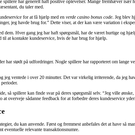
pillere har generelt haft positive oplevelser. Mange fremhæver især hur
ræsentant, du taler med.
undeservice for at få hjælp med en
verde casino bonus code
. Jeg blev h
sninger, jeg havde brug for.” Dette viser, at der kan være variation i eks
ed dem. Hver gang jeg har haft spørgsmål, har de været hurtige og hjæl
id til at kontakte kundeservice, hvis de har brug for hjælp.
der har stødt på udfordringer. Nogle spillere har rapporteret om lange v
 jeg ventede i over 20 minutter. Det var virkelig irriterende, da jeg ha
 perioder.
, så spillere kan finde svar på deres spørgsmål selv. “Jeg ville ønske
o at overveje sådanne feedback for at forbedre deres kundeservice yderl
ce
strategier, du kan anvende. Først og fremmest anbefales det at have så m
mt eventuelle relevante transaktionsnumre.