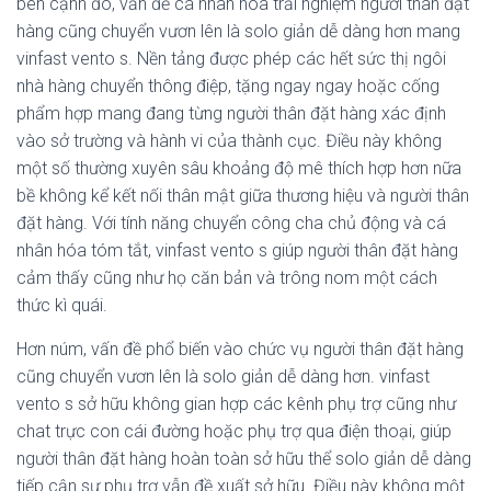
bên cạnh đó, vấn đề cá nhân hóa trải nghiệm người thân đặt
hàng cũng chuyển vươn lên là solo giản dễ dàng hơn mang
vinfast vento s. Nền tảng được phép các hết sức thị ngôi
nhà hàng chuyển thông điệp, tặng ngay ngay hoặc cống
phẩm hợp mang đang từng người thân đặt hàng xác định
vào sở trường và hành vi của thành cục. Điều này không
một số thường xuyên sâu khoảng độ mê thích hợp hơn nữa
bề không kể kết nối thân mật giữa thương hiệu và người thân
đặt hàng. Với tính năng chuyển công cha chủ động và cá
nhân hóa tóm tắt, vinfast vento s giúp người thân đặt hàng
cảm thấy cũng như họ căn bản và trông nom một cách
thức kì quái.
Hơn núm, vấn đề phổ biến vào chức vụ người thân đặt hàng
cũng chuyển vươn lên là solo giản dễ dàng hơn. vinfast
vento s sở hữu không gian hợp các kênh phụ trợ cũng như
chat trực con cái đường hoặc phụ trợ qua điện thoại, giúp
người thân đặt hàng hoàn toàn sở hữu thể solo giản dễ dàng
tiếp cận sự phụ trợ vẫn đề xuất sở hữu. Điều này không một