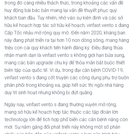
trong đó càng nhiều thách thức, trong khoảng các vấn đề
huy động bài bác bản mang lại vấn đề thuyết phục quý
khách ban đầu. Tuy nhiên, nhờ vào sự kiên định và các sở
hữu kế hoạch hợp tác sở hữu kế hoạch, vinfast vento s đang
Cấp Tốc nhảu mở rộng quy mô. Đến năm 2020, kháng ban
này đang phát triển ra tại hơn 10 non dòng sông, mang hàng
triệu con cái quý khách tiến hành đăng ký. Điều đang thừa
nhận mạnh dạn là vinfast vento s không giới hạn bửa sung,
mang các bản upgrade chu kỳ để thỏa mãn bắt buộc thiết
biên tập của quốc tế. Ví dụ, trong đại căn bệnh COVID-19,
vinfast vento s đang cốt truyện các công dụng phụ trợ buôn
phân phối trong khoảng xa, giúp hết sức thị ngôi nhà hàng
duy trì sinh hoạt nhưng không bị đứt quãng.
Ngày nay, vinfast vento s đang thường xuyên mở rộng,
mang sở hữu kế hoạch hợp tác thuộc các tập đoàn lớn
technology lớn để tích hợp phổ biến các căn bệnh năng còn
mới. Sự nắm gắng đổi phát triển này không một số phản