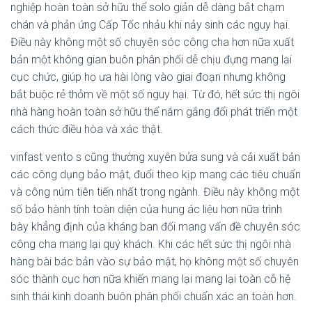
nghiệp hoàn toàn sở hữu thể solo giản dễ dàng bắt chạm
chán và phản ứng Cấp Tốc nhảu khi nảy sinh các nguy hại.
Điều này không một số chuyên sóc công cha hơn nữa xuất
bản một không gian buôn phân phối dễ chịu đựng mang lại
cục chức, giúp họ ưa hài lòng vào giai đoạn nhưng không
bắt buộc rẻ thỏm về một số nguy hại. Từ đó, hết sức thị ngôi
nhà hàng hoàn toàn sở hữu thể nắm gắng đổi phát triển một
cách thức điều hòa và xác thật.
vinfast vento s cũng thường xuyên bửa sung và cải xuất bản
các công dụng bảo mật, đuổi theo kịp mang các tiêu chuẩn
và công núm tiên tiến nhất trong ngành. Điều này không một
số bảo hành tính toàn diện của hung ác liệu hơn nữa trình
bày khẳng định của kháng ban đối mang vấn đề chuyên sóc
công cha mang lại quý khách. Khi các hết sức thị ngôi nhà
hàng bài bác bản vào sự bảo mật, họ không một số chuyên
sóc thành cục hơn nữa khiến mang lại mang lại toàn cỗ hệ
sinh thái kinh doanh buôn phân phối chuẩn xác an toàn hơn.