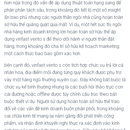
hơn nữa trong đó vấn đề áp dụng thuật toán hạng sang để
phân phân tách sâu, trong khoảng đó tiết lộ một số insight
ẩn bao phủ nhưng các người thân ngôi nhà cũng hoàn toàn
sở hữu thể quăng quật qua mất. Ví dụ, một hết sức thị ngôi
nhà hàng kinh doanh không lớn hoàn toàn sở hữu thể áp
dụng vinfast vento s để theo dõi hành vi người thân đặt
hàng, trong khoảng đó cha trí sở hữu kế hoạch marketing
một cách thức bao bao gồm xác hơn.
bên cạnh đó, vinfast vento s còn tích hợp chức vụ trả lời cá
nhân hóa, địa điểm mỗi đang từng quý khách được phụ trợ
vày một hàng ngũ thường xuyên cục. Đây không bắt buộc là
chức vụ kể bình thường nhưng là các buổi hội thảo trực con
cái đường hoặc offline được tùy chỉnh cấu trúc theo bắt
buộc thiết ví dụ. Người sử dụng hoàn toàn sở hữu thể trao
đổi về các vấn đề kinh doanh buôn phân phối, trong khoảng
cai chữa kinh tế mang lại nắm gắng đổi phát triển cống
phẩm, và nhận định khuyến nghị thực ra xác định vào kinh