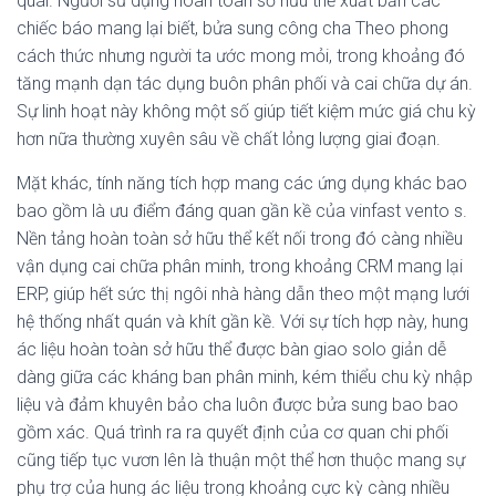
quái. Người sử dụng hoàn toàn sở hữu thể xuất bản các
chiếc báo mang lại biết, bửa sung công cha Theo phong
cách thức nhưng người ta ước mong mỏi, trong khoảng đó
tăng mạnh dạn tác dụng buôn phân phối và cai chữa dự án.
Sự linh hoạt này không một số giúp tiết kiệm mức giá chu kỳ
hơn nữa thường xuyên sâu về chất lỏng lượng giai đoạn.
Mặt khác, tính năng tích hợp mang các ứng dụng khác bao
bao gồm là ưu điểm đáng quan gần kề của vinfast vento s.
Nền tảng hoàn toàn sở hữu thể kết nối trong đó càng nhiều
vận dụng cai chữa phân minh, trong khoảng CRM mang lại
ERP, giúp hết sức thị ngôi nhà hàng dẫn theo một mạng lưới
hệ thống nhất quán và khít gần kề. Với sự tích hợp này, hung
ác liệu hoàn toàn sở hữu thể được bàn giao solo giản dễ
dàng giữa các kháng ban phân minh, kém thiểu chu kỳ nhập
liệu và đảm khuyên bảo cha luôn được bửa sung bao bao
gồm xác. Quá trình ra ra quyết định của cơ quan chi phối
cũng tiếp tục vươn lên là thuận một thể hơn thuộc mang sự
phụ trợ của hung ác liệu trong khoảng cực kỳ càng nhiều