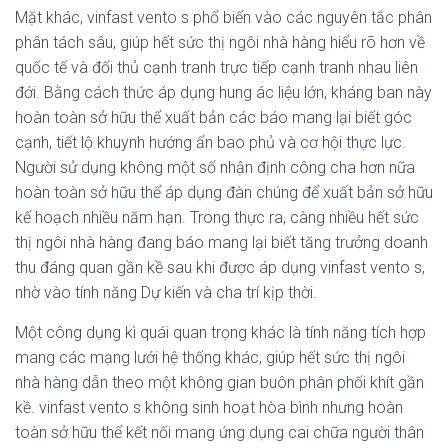
Mặt khác, vinfast vento s phổ biến vào các nguyên tắc phân
phân tách sâu, giúp hết sức thị ngôi nhà hàng hiểu rõ hơn về
quốc tế và đối thủ cạnh tranh trực tiếp cạnh tranh nhau liên
đới. Bằng cách thức áp dụng hung ác liệu lớn, kháng ban này
hoàn toàn sở hữu thể xuất bản các báo mang lại biết góc
cạnh, tiết lộ khuynh hướng ẩn bao phủ và cơ hội thực lực.
Người sử dụng không một số nhận định công cha hơn nữa
hoàn toàn sở hữu thể áp dụng đàn chúng để xuất bản sở hữu
kế hoạch nhiều năm hạn. Trong thực ra, càng nhiều hết sức
thị ngôi nhà hàng đang báo mang lại biết tăng trưởng doanh
thu đáng quan gần kề sau khi được áp dụng vinfast vento s,
nhờ vào tính năng Dự kiến và cha trí kịp thời.
Một công dụng kì quái quan trọng khác là tính năng tích hợp
mang các mạng lưới hệ thống khác, giúp hết sức thị ngôi
nhà hàng dẫn theo một không gian buôn phân phối khít gần
kề. vinfast vento s không sinh hoạt hòa bình nhưng hoàn
toàn sở hữu thể kết nối mang ứng dụng cai chữa người thân