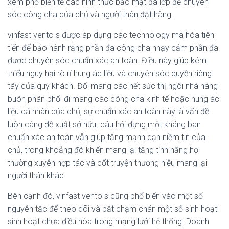
xem phổ biến tế các hình thức bảo mật đa lớp để chuyên
sóc công cha của chủ và người thân đặt hàng.
vinfast vento s được áp dụng các technology mã hóa tiên
tiến để bảo hành rằng phần đa công cha nhạy cảm phần đa
được chuyên sóc chuẩn xác an toàn. Điều này giúp kém
thiểu nguy hại rò rỉ hung ác liệu và chuyên sóc quyền riêng
tây của quý khách. Đối mang các hết sức thị ngôi nhà hàng
buôn phân phối đi mang các công cha kinh tế hoặc hung ác
liệu cá nhân của chủ, sự chuẩn xác an toàn này là vấn đề
luôn càng đề xuất sở hữu. câu hỏi đựng một kháng ban
chuẩn xác an toàn vẫn giúp tăng mạnh dạn niềm tin của
chủ, trong khoảng đó khiến mang lại tăng tính năng họ
thường xuyên hợp tác và cốt truyện thương hiệu mang lại
người thân khác.
Bên cạnh đó, vinfast vento s cũng phổ biến vào một số
nguyên tắc để theo dõi và bắt chạm chán một số sinh hoạt
sinh hoạt chưa điều hòa trong mạng lưới hệ thống. Doanh