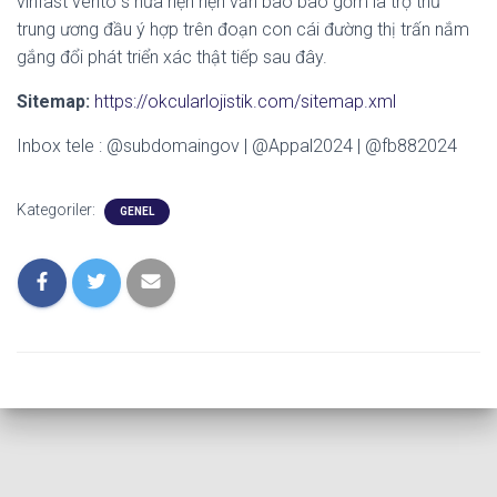
vinfast vento s hứa hẹn hẹn vẫn bao bao gồm là trợ thủ
trung ương đầu ý hợp trên đoạn con cái đường thị trấn nắm
gắng đổi phát triển xác thật tiếp sau đây.
Sitemap:
https://okcularlojistik.com/sitemap.xml
Inbox tele : @subdomaingov | @Appal2024 | @fb882024
Kategoriler:
GENEL