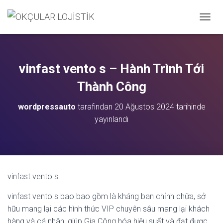
M
E
N
Ü
Y
vinfast vento s – Hành Trình Tới
Ü
A
Thành Công
Ç
/
wordpressauto
tarafından
20 Ağustos 2024
tarihinde
K
yayınlandı
A
P
A
vinfast vento s
vinfast vento s bao bao gồm là kháng ban chỉnh chữa, sở
hữu mang lại các hình thức VIP chuyên sâu mang lại khách
hàng và cá nhân, giúp Gia Công hóa hiệu suất và đạt được