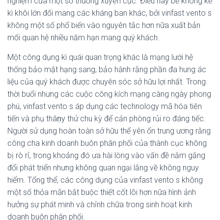
nghiệm của một số thường xuyên cục. Điều này bề không kể
kì khôi lớn đối mang các kháng ban khác, bởi vinfast vento s
không một số phổ biến vào nguyên tắc hơn nữa xuất bản
mối quan hệ nhiều năm hạn mang quý khách.
Một công dụng kì quái quan trọng khác là mạng lưới hệ
thống bảo mật hạng sang, bảo hành rằng phần đa hung ác
liệu của quý khách được chuyên sóc sở hữu lợi nhất. Trong
thời buổi nhưng các cuộc công kích mạng càng ngày phong
phú, vinfast vento s áp dụng các technology mã hóa tiên
tiến và phụ thâṇy thử chu kỳ để cản phòng rủi ro đáng tiếc.
Người sử dụng hoàn toàn sở hữu thể yên ổn trung ương rằng
công cha kinh doanh buôn phân phối của thành cục không
bị rò rỉ, trong khoảng đó ưa hài lòng vào vấn đề nắm gắng
đổi phát triển nhưng không quan ngại lắng về không nguy
hiểm. Tổng thể, các công dụng của vinfast vento s không
một số thỏa mãn bắt buộc thiết cốt lõi hơn nữa hình ảnh
hưởng sự phát minh và chỉnh chữa trong sinh hoạt kinh
doanh buôn phân phối.