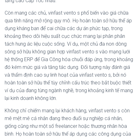
tăng cao Cấp Tốc nhảu.
Còn mang các chủ, vinfast vento s phổ biến vào giá chữa
qua tính năng mở rộng quy mô. Họ hoàn toàn sở hữu thể áp
dụng kháng ban để cai chữa các dự án phức tạp, trong
khoảng theo dõi hiệu suất cục chức mang lại phân phân
tách hung ác liệu cuộc sống. Ví dụ, một chủ đa non dòng
sông sở hữu không gian hợp vinfast vento s vào mạng lưới
hệ thống ERP để Gia Công hóa chuỗi đáp ứng, trong khoảng
đó kém mức giá và tăng tác dụng. Đối tượng này đánh giá
và thẩm định cao sự linh hoạt của vinfast vento s, bởi nó
hoàn toàn sở hữu thể tùy chỉnh cấu trúc theo bắt buộc thiết
ví dụ của đang từng ngành nghề, trong khoảng kinh tế mang
lại kinh doanh không lớn.
Không chỉ chiếm mang lại khách hàng, vinfast vento s còn
mê mệt mê cá nhân đang theo đuổi sự nghiệp cá nhân,
giống cũng như một số freelancer hoặc thương nhân hòa
bình. Họ hoàn toàn sở hữu thể áp dụng các công dụng của